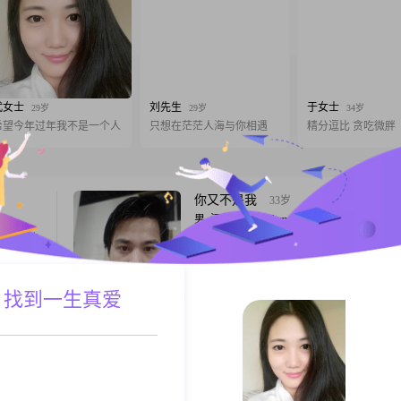
武女士
刘先生
于女士
29岁
29岁
34岁
希望今年过年我不是一个人
只想在茫茫人海与你相遇
精分逗比 贪吃微胖
你又不是我
33岁
男, 江西鹰潭, 165cm, 未婚, 生产/制造
温暖爱的
我不想我的世界，只有我一个人。我想，能
的事情做
走。
凡的你和
 找到一生真爱
A联系
跟T
明眸皓齿
41岁
女, 江西鹰潭, 155cm, 离异, 未填写
小孩。
选择要深思熟虑，努力要竭尽全力，付出要