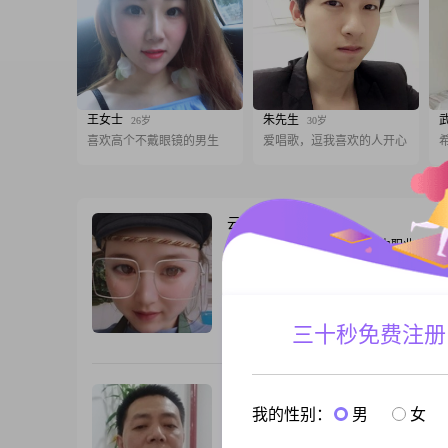
王女士
朱先生
26岁
30岁
喜欢高个不戴眼镜的男生
爱唱歌，逗我喜欢的人开心
云恩
37岁
女, 江西鹰潭, 160cm, 离异, 自由职业
停留在爱的港湾，是一辈子的依靠，彼此
心，简单在简单，其实却不简单，把简单
好啦，你我就不简单啦，平凡的生活，平
我
三十秒免费注册
跟T
飞翼
51岁
我的性别：
男
女
男, 江西鹰潭, 167cm, 离异, 操作工人
看电影，休闲游玩。爰我爰家人孝敬老人