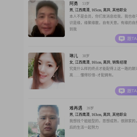
阿勇
53岁
男, 江西鹰潭, 165cm, 离异, 其他职业
本人不是会员，你们发消息给我，我也收
识是缘，缘聚缘散，自有天意。有缘的自
到我
跟T
琳儿
38岁
女, 江西鹰潭, 161cm, 离异, 销售经理
究竟什么样的终点才能配得上这一路的颠
离……懂得珍惜~才配拥有。
跟T
难再遇
39岁
男, 江西鹰潭, 163cm, 离异, 其他职业
我想找个姐姐型的，思想成熟，很顾家的
后的生活一起努力