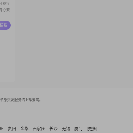
才能接
身心安
A联系
单身交友服务请上珍爱网。
州
贵阳
金华
石家庄
长沙
无锡
厦门
[更多]