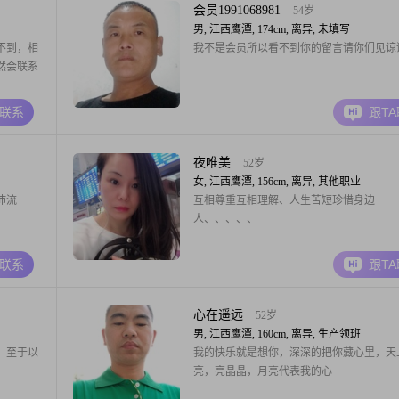
会员1991068981
54岁
男, 江西鹰潭, 174cm, 离异, 未填写
不到，相
我不是会员所以看不到你的留言请你们见谅
然会联系
A联系
跟T
夜唯美
52岁
女, 江西鹰潭, 156cm, 离异, 其他职业
沛流
互相尊重互相理解、人生苦短珍惜身边
人、、、、、
A联系
跟T
心在遥远
52岁
男, 江西鹰潭, 160cm, 离异, 生产领班
，至于以
我的快乐就是想你，深深的把你藏心里，天
亮，亮晶晶，月亮代表我的心