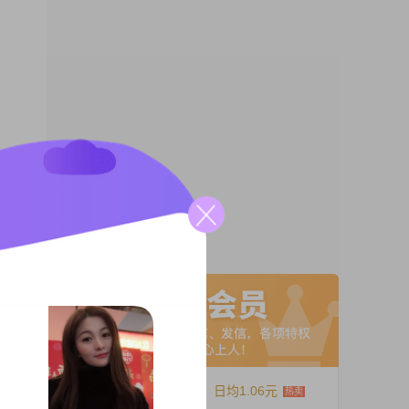
圆满的
A联系
12个月
日均1.06元
无怨无