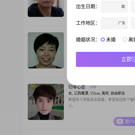
出生日期：
年
跟T
工作地区：
广东
谁愿知我心
49岁
婚姻状况：
未婚
离
女, 江西鹰潭, 154cm, 离异, 店员
本人热爱户外运动……比如羽毛球，只想
意去读懂我的人！两个人互敬互爱过好余
立即
跟T
归零心态
50岁
女, 江西鹰潭, 155cm, 离异, 自由职业
希望有人带我走出寂寞，希望身边有个嘘
人。
跟T