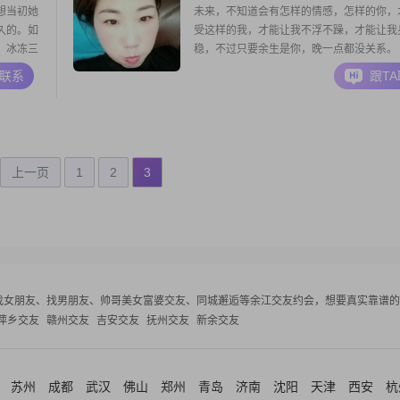
想当初她
未来，不知道会有怎样的情感，怎样的你，
久的。如
受这样的我，才能让我不浮不躁，才能让我
。冰冻三
稳，不过只要余生是你，晚一点都没关系。
流涕，才
A联系
跟T
爱是这世
爱也是这
则，它就
上一页
1
2
3
找女朋友、找男朋友、帅哥美女富婆交友、同城邂逅等
余江交友约会，想要真实靠谱的
萍乡交友
赣州交友
吉安交友
抚州交友
新余交友
苏州
成都
武汉
佛山
郑州
青岛
济南
沈阳
天津
西安
杭