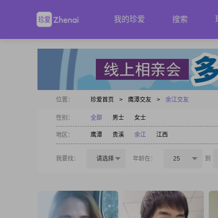
我的珍爱
搜索
位置：
珍爱首页
>
鹰潭交友
>
余江交友
性别：
全部
男士
女士
地区：
鹰潭
贵溪
余江
江西
我要找：
请选择
年龄在：
25
到