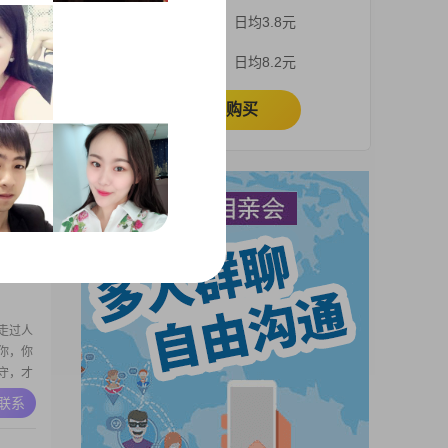
3个月
日均3.8元
A联系
1个月
日均8.2元
立即购买
是要去领
A联系
走过人
你，你
守，才
不会要
A联系