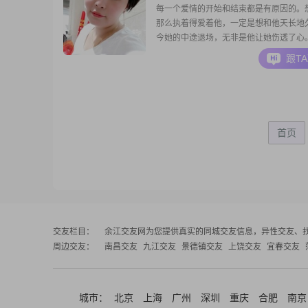
每一个爱情的开始和结束都是有原因的。
那么执着得爱着他，一定是想和他天长地
今她的中途退场，无非是他让她伤透了心
尺非一日之寒。一定是无数个深夜的痛哭
跟T
换来如今她的醒悟，她的决绝。有人说，
上最坚硬的东西，它无所不能。我想说，
世上最脆弱的东西，一定得小心翼翼。否
会在你不知不
首页
交友栏目：
余江交友网
为您提供真实的同城交友信息，异性交友、
周边交友：
南昌交友
九江交友
景德镇交友
上饶交友
宜春交友
城市：
北京
上海
广州
深圳
重庆
合肥
南京