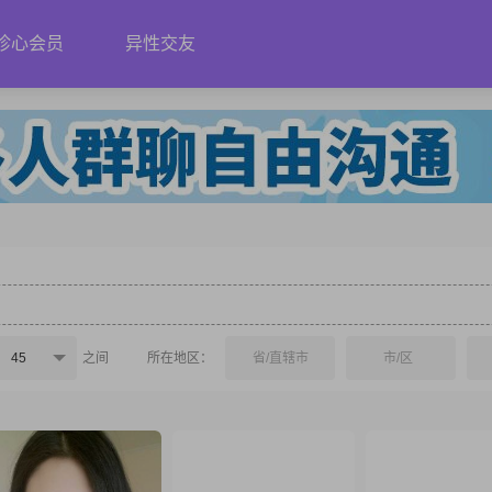
珍心会员
异性交友
45
之间
所在地区：
省/直辖市
市/区