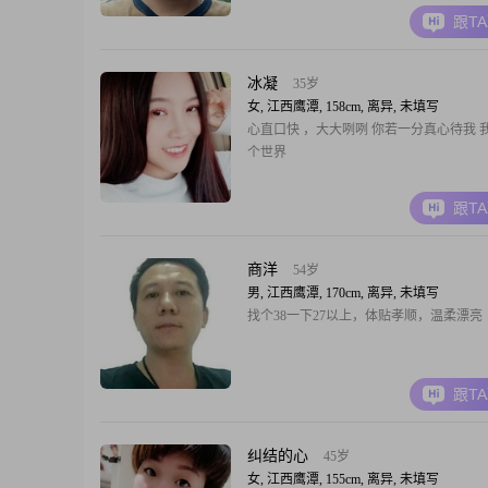
跟T
冰凝
35岁
女, 江西鹰潭, 158cm, 离异, 未填写
心直口快 ，大大咧咧 你若一分真心待我 
个世界
跟T
商洋
54岁
男, 江西鹰潭, 170cm, 离异, 未填写
找个38一下27以上，体贴孝顺，温柔漂亮
跟T
纠结的心
45岁
女, 江西鹰潭, 155cm, 离异, 未填写