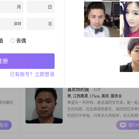
悔，收获要随遇而安。
月
日
A联系
跟T
深圳
区
远方的风景
28岁
婚
丧偶
男, 江西鹰潭, 171cm, 未婚, 计算机/互联网
找一个愿
人生这趟旅程的目的不是为了抵达终点 而
生！
略一路上最美的风景啊
注册
A联系
跟T
已有账号？立即登录
喜欢你的我
43岁
男, 江西鹰潭, 175cm, 离异, 服务业
寒问暖的
希望另一半的你，能忠诚同甘共苦，能一起
生的风雨，在白首偕老那天，我的回忆中有
的回忆中有我。只有长久的陪伴，长久的相
能相守一生。人生不需要承诺，相信你的人
A联系
跟T
你承诺，不相信你的人承诺就是一句废话。