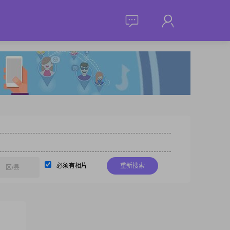
必须有相片
重新搜索
区/县