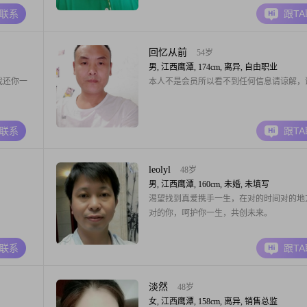
A联系
跟T
回忆从前
54岁
男, 江西鹰潭, 174cm, 离异, 自由职业
我还你一
本人不是会员所以看不到任何信息请谅解，
A联系
跟T
leolyl
48岁
男, 江西鹰潭, 160cm, 未婚, 未填写
渴望找到真爱携手一生，在对的时间对的地
对的你，呵护你一生，共创未来。
A联系
跟T
淡然
48岁
女, 江西鹰潭, 158cm, 离异, 销售总监