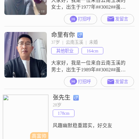
大家好，我是一位来自云南玉溪的
女士，出生于1977年##3002##虽然
我的身高只有154cm，但我相信，身
打招呼
发留言
高并不是衡量一个人的全部标准
##3002##我性格独立自信，总是以
命里有你
开朗的笑容面对生活，善于理解和
感受他人的情感，富有同理心
37岁  |  云南玉溪  |  未婚
##3002##我对待生活充满热爱，家
其他职业
164cm
庭对我来说始终是第一位的
##3002##在工作方面，
大家好，我是一位来自云南玉溪的
男士，出生于1989年##3002##虽然
我的身高只有164cm，但我相信，身
打招呼
发留言
高并不是衡量一个人的全部标准
##3002##我每月的收入在8001到
张先生
12000元之间，能够保证基本的生活
需求，并且我一直在努力提升自己
28岁
的经济能力##3002##我性格稳重可
178cm
靠，责任感强，总是愿意为家庭和
朋友承担起
风趣幽默稳重踏实，好交友
高富帅