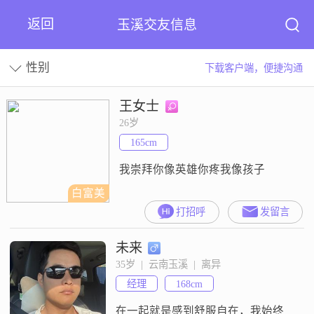
返回
玉溪交友信息
性别
下载客户端，便捷沟通
王女士
26岁
165cm
我崇拜你像英雄你疼我像孩子
白富美
打招呼
发留言
未来
35岁  |  云南玉溪  |  离异
经理
168cm
在一起就是感到舒服自在，我始终