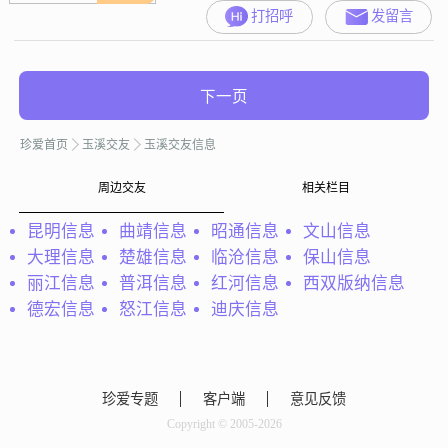
打招呼
发留言
下一页
珍爱首页
玉溪交友
玉溪交友信息
周边交友
相关栏目
昆明信息
曲靖信息
昭通信息
文山信息
大理信息
楚雄信息
临沧信息
保山信息
丽江信息
普洱信息
红河信息
西双版纳信息
德宏信息
怒江信息
迪庆信息
珍爱专题
客户端
意见反馈
Copyright © 2005-2026