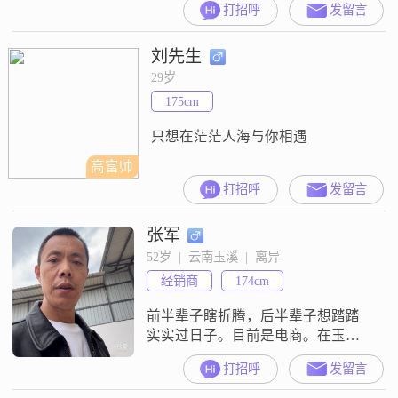
打招呼
发留言
8000 元左右。学历是高中及以下。
我觉得自己是个挺不错的人。性格
刘先生
方面，我温柔体贴，总是希望能给
身边的人带来温暖和关怀。而且我
29岁
很开朗爱笑，相信笑容有着强大的
175cm
感染力。我对待他人真诚可靠，从
不会玩虚的。生活中
只想在茫茫人海与你相遇
高富帅
打招呼
发留言
张军
52岁  |  云南玉溪  |  离异
经销商
174cm
前半辈子瞎折腾，后半辈子想踏踏
实实过日子。目前是电商。在玉溪
市通海县。做生鲜。
打招呼
发留言