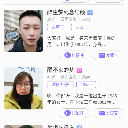
保持着积极向上的生活态度。我觉
醉生梦死念红颜
得一个人的价值不仅仅体现在学历
上，更重要的是我们的品格和能
28岁  |  云南玉溪  |  未婚
力。我性格幽默风趣，总是能给身
未填写
170cm
边的人带来欢笑。同时，我也是一
个非常有耐心和包容心的人，能够
大家好，我是一名来自云南玉溪的
理
男士，出生于1997年，身高
170cm##3002##目前，我的月收入在
打招呼
发留言
5001到8000元之间，虽然不是特别
高，但也能保证基本的生活需求
醒不来的梦
##3002##我在工作中一直保持着耐
心和责任感，无论遇到什么困难，
41岁  |  云南玉溪  |  离异
都会尽力去解决##3002##在生活
通信/电子
165cm
中，我性格乐观积极，总是能看到
事情好的一面##3
嗨，你好呀！我是一位出生于 1985
年的女士，在玉溪工作##3002##我
的身高大概 165cm，每个月的收入
打招呼
发留言
在 3001 - 5000 元左右，学历是中专
##3002##我觉得自己是个挺不错的
梦想在远方
人##3002##我很温柔体贴，也很善