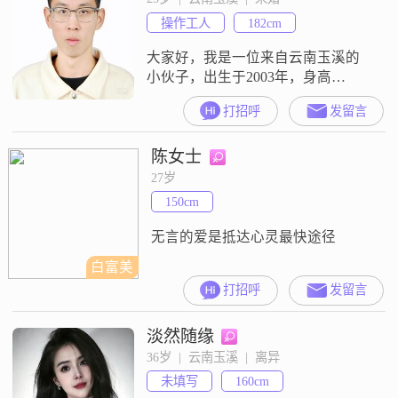
处，真诚可靠，稳重踏实##3002##
操作工人
182cm
我追求简单的生活方式，喜欢摄影
摄像
大家好，我是一位来自云南玉溪的
小伙子，出生于2003年，身高
182cm，目前从事一份稳定的工作，
打招呼
发留言
月收入在3001到5000元之间
##3002##我拥有大专学历，在工作
陈女士
中不断学习和成长##3002##我认为
感情中最重要的是双向奔赴
27岁
##3001##相互尊重##3001##包容理
150cm
解##3002##我希望找到一个能够和
我一起努
无言的爱是抵达心灵最快途径
白富美
打招呼
发留言
淡然随缘
36岁  |  云南玉溪  |  离异
未填写
160cm