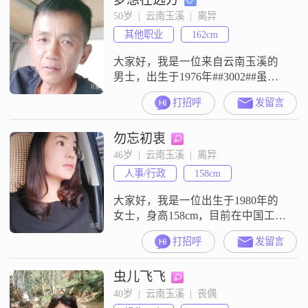
解人意，总是希望能多理解他人一
50岁  |  云南玉溪  |  离异
些##3002##对我来说，家庭是非常
其他职业
162cm
重要的，在生活里我
大家好，我是一位来自云南玉溪的
男士，出生于1976年##3002##虽然
我的身高只有162cm，但我相信，身
打招呼
发留言
高并不是衡量一个人的全部标准
##3002##在玉溪这座美丽的城市，
勿忘初衷
我有着稳定的工作和收入，每月大
概能拿到3001到5000元，足够维持
46岁  |  云南玉溪  |  离异
我和家人的日常生活##3002##我学
人事/行政
158cm
历不高，只有高中及以下，但我深
知知识的重
大家好，我是一位出生于1980年的
女士，身高158cm，目前在中国工
作，月收入在3001到5000元之间
打招呼
发留言
##3002##我的学历是高中及以下，
但我一直保持着积极向上的生活态
虫儿飞飞
度##3002##我性格中最大的特点是
善解人意和真诚可靠##3002##在生
40岁  |  云南玉溪  |  丧偶
活中，我总是尽力去理解他人的感