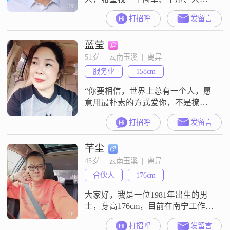
好的女子、我不在呼对方的家庭背
打招呼
发留言
景、经济状况
蓝莹
51岁  |  云南玉溪  |  离异
服务业
158cm
“你要相信，世界上总有一个人，愿
意用最朴素的方式爱你，不是撩
你，也不是套路，就是单纯的想对
打招呼
发留言
你好，忍不住的对你好”
芊尘
45岁  |  云南玉溪  |  离异
合伙人
176cm
大家好，我是一位1981年出生的男
士，身高176cm，目前在南宁工作。
我的月收入在8001到12000元之间，
打招呼
发留言
虽然学历是高中及以下，但我一直