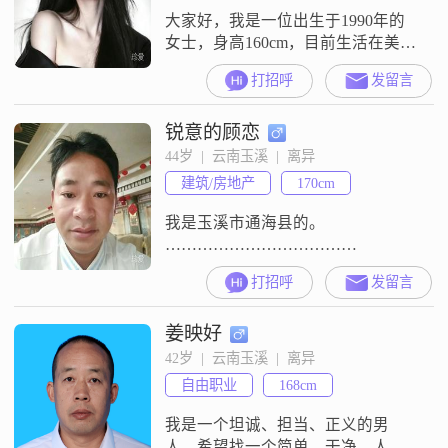
大家好，我是一位出生于1990年的
女士，身高160cm，目前生活在美丽
的玉溪##3002##我拥有大专学历，
打招呼
发留言
在工作中勤奋努力，月收入在5001
到8000元之间##3002##我性格开
锐意的顾恋
朗，总是爱笑，面对生活的各种挑
战，我始终保持独立自信和乐观积
44岁  |  云南玉溪  |  离异
极的态度##3002##我相信，只有热
建筑/房地产
170cm
爱生活，才能感受到生活中的美好
##300
我是玉溪市通海县的。
………………………………
打招呼
发留言
姜映好
42岁  |  云南玉溪  |  离异
自由职业
168cm
我是一个坦诚、担当、正义的男
人，希望找一个简单、干净、人品