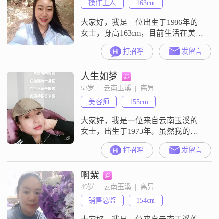
操作工人
163cm
受和需求，也愿意倾听他人的心声
##3002
大家好，我是一位出生于1986年的
女士，身高163cm，目前生活在美丽
的玉溪##3002##我的月收入在3001
打招呼
发留言
到5000元之间，虽然不是很高，但
足以让我过上稳定的生活##3002##
人生如梦
我拥有中专学历，在这个快速发展
的社会中，我始终保持着学习和进
53岁  |  云南玉溪  |  离异
步的态度##3002##性格方面，我独
美容师
155cm
立自信，乐观积极，善于理解他人
的感受，
大家好，我是一位来自云南玉溪的
女士，出生于1973年。虽然我的身
高只有155cm，但我相信，身高并不
打招呼
发留言
是衡量一个人的全部标准。我月收
入在8001到12000元之间，能够自给
啊紫
自足，也希望能够找到一个可以共
同分担生活的伴侣。我性格独立自
49岁  |  云南玉溪  |  离异
信，随和易相处，真诚可靠。我喜
销售总监
154cm
欢精致的生活，注重生活品质。在
闲暇之余，我喜欢美食烹饪，尝试