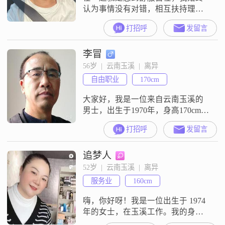
认为事情没有对错，相互扶持理解
包容为幸福健康的家而奋斗
打招呼
发留言
李冒
56岁  |  云南玉溪  |  离异
自由职业
170cm
大家好，我是一位来自云南玉溪的
男士，出生于1970年，身高170cm。
我目前的工作收入稳定，在5001到
打招呼
发留言
8000元之间。虽然我的学历是中
专，但我一直保持着学习的热情，
追梦人
努力提升自己的能力和素养。性格
方面，我自认为是一个乐观积极的
52岁  |  云南玉溪  |  离异
人，面对生活中的各种挑战，总能
服务业
160cm
以平和的心态去应对。我对待他人
真诚可靠，从不虚伪做作。家庭对
嗨，你好呀！我是一位出生于 1974
我来
年的女士，在玉溪工作。我的身高
大概 160cm，每个月的收入在 5001 -