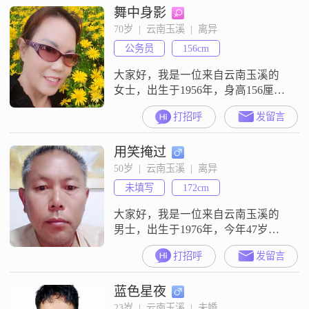
舞中身影
70岁  |  云南玉溪  |  离异
公务员
156cm
大家好，我是一位来自云南玉溪的
女士，出生于1956年，身高156厘米
##3002##我目前的工作收入稳定，
打招呼
发留言
在5001到8000元之间##3002##虽然
我的学历是中专，但我一直保持着
用笑掩过
学习的热情，不断提升自己
##3002##我性格乐观积极，阳光 热
50岁  |  云南玉溪  |  离异
爱生活真诚可靠，随和易相处
未填写
172cm
##3002##我喜欢享受当下的每一
刻，对生活充
大家好，我是一位来自云南玉溪的
男士，出生于1976年，今年47岁
##3002##我身高172厘米，月收入在
打招呼
发留言
3001到5000元之间，目前在玉溪工
作##3002##我的学历是中专，虽然
蓝色星夜
不是很高，但我一直在努力提升自
己##3002##我性格随和，容易相
23岁  |  云南玉溪  |  未婚