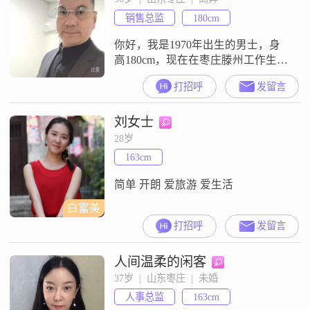
简单纯粹的人##3002##在生活中，
销售总监
180cm
我是一个终身学习者，一直保持着
学习
你好，我是1970年出生的男士，身
高180cm，现在在枣庄滕州工作生活
##3002##我的学历是中专，目前的
打招呼
发留言
月收入在12001到20000元之间
##3002##我这个人平时比较稳重可
刘女士
靠，性格里也带点幽默风趣
##3002##在与人相处时，我信奉真
28岁
诚相待，也愿意做到包容理解
163cm
##3002##平时我很注重健康养生，
也喜欢享受独
简单 开朗 爱旅游 爱生活
白富美
打招呼
发留言
人间温柔的闲客
37岁  |  山东枣庄  |  未婚
人事总监
163cm