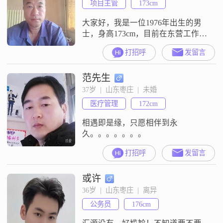
项目主管
173cm
大家好，我是一位1976年出生的男
士，身高173cm，目前在东营工作，
月收入在8001到12000元之间。我拥
打招呼
发留言
有大专学历，性格上我比较注重家
庭，认为家庭是生活的重心。我是
范先生
个幽默风趣的人，喜欢在生活中找
乐趣，让周围的人感到轻松愉快。
37岁  |  山东枣庄  |  未婚
同时，我也非常自信果断，面对困
医疗管理
172cm
难和挑战时能够迅速做出决策。我
性格乐观积极，无论遇到什么困难
相遇即是缘，只愿相伴到永
久。。。。。。。
打招呼
发留言
或许
36岁  |  山东枣庄  |  离异
公务员
176cm