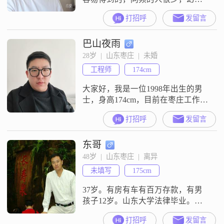
的人很多，务实的很少，看不清现
打招呼
发留言
实的人很多，希望能遇到真实的
你！
巴山夜雨
28岁  |  山东枣庄  |  未婚
工程师
174cm
大家好，我是一位1998年出生的男
士，身高174cm，目前在枣庄工作，
月收入在5001到8000元之间。我拥
打招呼
发留言
有大学本科学历，性格上我比较稳
重可靠，同时也喜欢用幽默来调节
东哥
气氛，让生活更加轻松愉快。我对
待工作非常认真，有着强烈的责任
48岁  |  山东枣庄  |  离异
感，追求事业上的成功。在生活
未填写
175cm
中，我注重生活品质，喜欢尝试各
种美食，探索不同的餐厅和菜品。
37岁。有房有车有百万存款，有男
此外
孩子12岁。山东大学法律毕业。一
个弟弟妹妹都已婚。希望对方是坦
打招呼
发留言
诚的朋友。一般倾向于枣庄辖区内