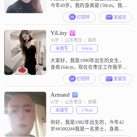
今年49岁。我的身高是158cm。我现
在的工作地在烟台，月收入在3000
打招呼
发留言
元以下，学历是高中及以下。我是
一个性格温柔体贴的人，平时也很
YiLiny
善解人意，比较开朗爱笑。这就是
我目前的基本情况，没有太多复杂
36岁  |  山东枣庄  |  离异
的内容。我来到这里，就是想通过
未填写
164cm
这样一个平台，结识一些新的朋
友。我希望能遇到一位可以聊得来
大家好，我是1990年出生的女生，
的人，
身高164cm，现在在枣庄工作我平时
热爱生活，会注重健康管理，也在
打招呼
发留言
认真追求事业上的成就##3002##我
喜欢精致生活，也享受慢节奏的日
Armand
常状态##3002##平时会关注美妆护
肤和时尚穿搭，也会在意生活中的
42岁  |  山东枣庄  |  丧偶
浪漫仪式感放缓脚步拥抱平凡日
未填写
179cm
常，三餐四季皆是温柔，用心享受
此刻独属于我的安稳欢喜
你好，我是1982年出生的，今年42
岁##3002##我是一名男士，身高
179cm##3002##我的学历是大学本科