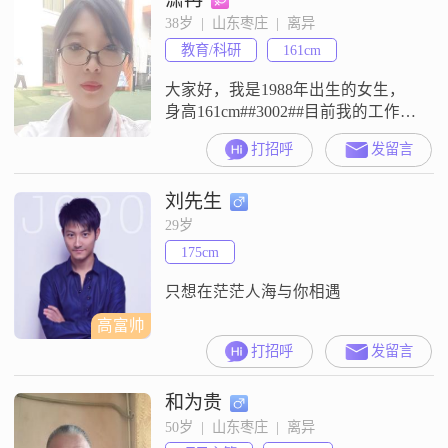
38岁  |  山东枣庄  |  离异
教育/科研
161cm
大家好，我是1988年出生的女生，
身高161cm##3002##目前我的工作地
在肇庆，月收入在3001到5000元之
打招呼
发留言
间##3002##我的学历是大学本科
##3002##关于我的性格，大家都说
刘先生
我是一个善解人意的人，平时也比
较开朗爱笑##3002##我是一个独立
29岁
自信的人，对待生活乐观积极
175cm
##3002##平时我随和易相处，是
只想在茫茫人海与你相遇
高富帅
打招呼
发留言
和为贵
50岁  |  山东枣庄  |  离异