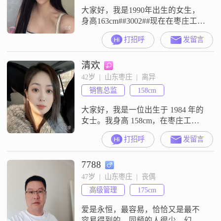
大家好，我是1990年出生的女生，
身高163cm##3002##现在在枣庄工
作，学历是大专，月收入在8001元
打招呼
发留言
到12000元之间##3002##我的性格比
较善解人意，平时待人接物还算温
清欢
柔体贴##3002##生活中我是一个独
立自信的人，遇到事情习惯自己先
42岁  |  山东枣庄  |  离异
想办法解决，心态上保持乐观积极
销售总监
158cm
##3002##平时我比较注重健康管理
大家好，我是一位出生于 1984 年的
女士。我身高 158cm，在枣庄工
作，学历是大专。我的月收入在
打招呼
发留言
5001 - 8000 元之间。我觉得生活
嘛，就得追求简单幸福。我这人性
7788
格随和，特别容易相处，也没那么
多复杂的心思。我和伴侣之间，希
47岁  |  山东枣庄  |  丧偶
望能共同进步，一起成长。我的情
高级管理
175cm
绪很稳定，不会动不动就发脾气或
者胡思乱想。我挺喜欢仪式感
爱是永恒，最容易，恰恰又是最不
容易得到的，同频的人很少，幻想