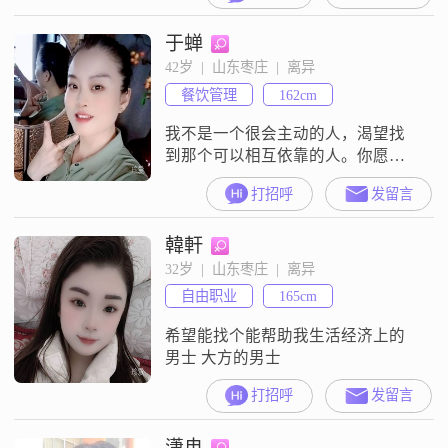
找机关事业单位在编的朋友。你是
于蝉
吗？
42岁  |  山东枣庄  |  离异
餐饮管理
162cm
我不是一个很会主动的人，渴望找
到那个可以相互依靠的人。你愿意
成为我的那个人吗？不是真心找异
打招呼
发留言
对象的乱七八糟乱聊的，请勿骚扰
谢谢，离异不带娃
韓軒
32岁  |  山东枣庄  |  离异
自由职业
165cm
希望能找个能帮助我生活经济上的
男士 大方的男士
打招呼
发留言
潇冉