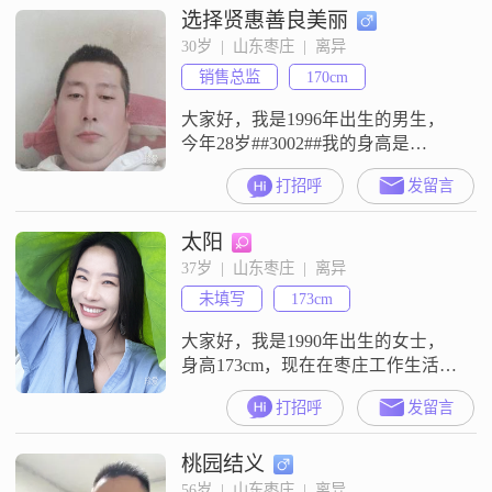
选择贤惠善良美丽
也挺自信果断，同时也有耐心包容
的一面，大家也常说我成熟稳重
30岁  |  山东枣庄  |  离异
##3002##当然，我自认也挺幽默风
销售总监
170cm
趣的，希望能给身边的人带去轻松
的氛围##
大家好，我是1996年出生的男生，
今年28岁##3002##我的身高是
170cm##3002##目前我的月收入在
打招呼
发留言
3000元以下，我在枣庄工作
##3002##我的学历是中专##3002##
太阳
对于感情和相处，我觉得信任至上
很重要，两个人相处要真诚相待，
37岁  |  山东枣庄  |  离异
还要做到相互尊重##3002##我希望
未填写
173cm
能遇到一个同样看重这些的人##300
大家好，我是1990年出生的女士，
身高173cm，现在在枣庄工作生活
##3002##我的学历是大专，月收入
打招呼
发留言
在50000元以上##3002##关于我的性
格，我是一个开朗爱笑的人，平时
桃园结义
也比较乐观积极##3002##我自认为
是个细腻敏感的人，但同样也是个
56岁  |  山东枣庄  |  离异