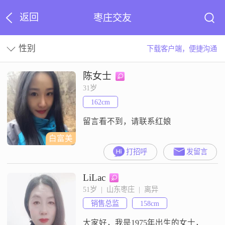
返回
枣庄交友
性别
下载客户端，便捷沟通
陈女士
31岁
162cm
留言看不到，请联系红娘
白富美
打招呼
发留言
LiLac
51岁  |  山东枣庄  |  离异
销售总监
158cm
大家好，我是1975年出生的女士，