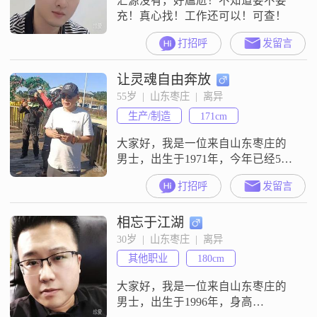
汇源没有，好尴尬！不知道要不要
充！真心找！工作还可以！可查！
打招呼
发留言
让灵魂自由奔放
55岁  |  山东枣庄  |  离异
生产/制造
171cm
大家好，我是一位来自山东枣庄的
男士，出生于1971年，今年已经55
岁了。我的身高是171厘米，虽然不
打招呼
发留言
算特别高大，但我觉得健康和能力
才是最重要的。目前，我的月收入
相忘于江湖
在3001到5000元之间，虽然不算富
裕，但也能满足基本的生活需求。
30岁  |  山东枣庄  |  离异
我大专毕业，学历不算高，但我一
其他职业
180cm
直在努力提升自己，学习新知识，
适应社会的变化。我的性格乐观积
大家好，我是一位来自山东枣庄的
极
男士，出生于1996年，身高