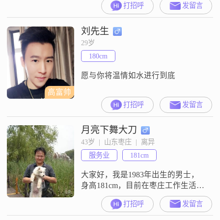
打招呼
发留言
##3002##现在我的工作地在枣庄，
每个月的收入大概在8001元到12000
刘先生
元这个区间##3002##在性格和一些
生活态度上，我是一个乐观积极的
29岁
人，平时看待事情习惯往好的方向
180cm
去想##3002##生活中我
愿与你将温情如水进行到底
高富帅
打招呼
发留言
月亮下舞大刀
43岁  |  山东枣庄  |  离异
服务业
181cm
大家好，我是1983年出生的男士，
身高181cm，目前在枣庄工作生活
##3002##我的学历是大学本科，月
打招呼
发留言
收入在8001到12000元之间##3002##
我的性格比较稳重可靠，平时做事