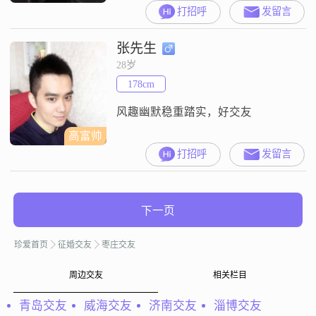
180cm##3002##我是未婚带娃
打招呼
发留言
##3002####3002##我拥有大专学
历，在这个快速发展的社会中，我
张先生
始终保持着学习的热情，不断提升
自己##3002##性格方面，我稳重可
28岁
靠，自信果断，有很强的责任感和
178cm
担当精神##3002##我外向健谈，善
于与人沟通，总
风趣幽默稳重踏实，好交友
高富帅
打招呼
发留言
下一页
珍爱首页
征婚交友
枣庄交友
周边交友
相关栏目
青岛交友
威海交友
济南交友
淄博交友