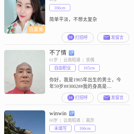
生活安排上，我比较喜欢外出旅
166cm
行，也经常参与登山徒步这类活动
##3002
简单平淡，不想太复杂
白富美
打招呼
发留言
不了情
61岁  |  云南昭通  |  丧偶
自由职业
165cm
你好，我是1965年出生的男士，今
年59岁##3002##我的身高是
165cm##3002##我的学历是大专
打招呼
发留言
##3002##我现在的工作地在昭通
##3002##我的月收入在3000元以下
winwin
##3002##我的性格特征里，大家说
我稳重可靠，平时做事比较踏实
60岁  |  云南昭通  |  离异
##3002##我也一直保持着乐观态，
未填写
166cm
面对生活里的各种事情，习惯往好