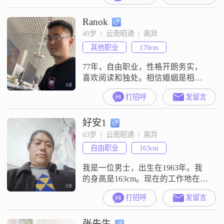
Ranok
49岁  |  云南昭通  |  离异
其他职业
170cm
77年，自由职业，性格开朗务实，
喜欢阅读和独处。相信婚姻是相濡
以沫的陪伴，寻找能共享平凡温馨
打招呼
发留言
的另一半。希望TA善良体贴，有共
同的生活理念，期待早日与你相
好安1
遇。
63岁  |  云南昭通  |  离异
自由职业
163cm
我是一位男士，出生在1963年。我
的身高是163cm。现在的工作地在昭
通。学历是高中及以下。每个月的
打招呼
发留言
收入在3001到5000元这个范围。我
的性格比较随和，平时和大家相处
张先生
起来很轻松。我觉得在感情里，双