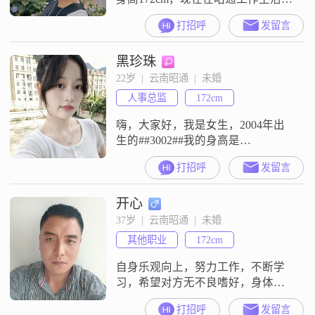
##3002##我的学历是高中及以下，
打招呼
发留言
月收入在20001到50000元之间
##3002##寻找1994年的狗1995年的
黑珍珠
猪 2003年的羊我的性格是稳重可
靠，平时也比较乐观积极，随和易
22岁  |  云南昭通  |  未婚
相处##3002##在生活里，我注重健
人事总监
172cm
康养生，也追求事业成功，平时会
嗨，大家好，我是女生，2004年出
生的##3002##我的身高是
172cm##3002##我现在的工作地点在
打招呼
发留言
昭通，月收入在5001-8000元这个范
围##3002##我的学历是大专
开心
##3002##我是一个开朗爱笑的人，
平时性格独立自信，和人相处的时
37岁  |  云南昭通  |  未婚
候比较随和，容易和大家打成一片
其他职业
172cm
##3002##我这个人比较直率真诚，
有什
自身乐观向上，努力工作，不断学
习，希望对方无不良嗜好，身体健
康，乐观向上，不接受离异。
打招呼
发留言