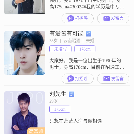
你好，我是1971年出生的男士，身
高175cm##3002##我的学历是中专，
目前工作地在中国，月收入在8001
打招呼
发留言
到12000元之间##3002##我的性格特
点是稳重可靠，平时也挺幽默风趣
有爱皆有可能
##3002##我对人真诚可靠，做事有
责任感，耐心包容##3002##我性格
38岁  |  云南昭通  |  未婚
随和易相处，同时自信果断
未填写
178cm
##3002##我觉得家庭很重要，
大家好，我是一位出生于1990年的
男士，身高178cm，目前在昭通工
作。我的月收入在8001到12000元之
打招呼
发留言
间，学历是大专。在生活和工作
上，我一直秉持着家庭为重的原
刘先生
则，认为家庭是生活的重心和支撑
点。我性格稳重可靠，真诚待人，
29岁
对待事物总是成熟稳重，不会轻易
175cm
被外界影响。我有着很强的耐心和
包容心，能够理解和接纳别人的不
只想在茫茫人海与你相遇
同，这
高富帅