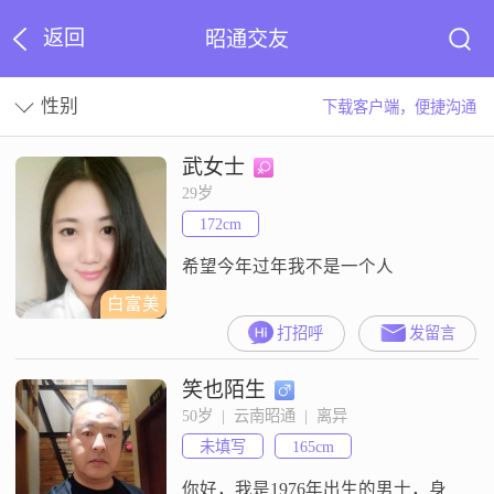
返回
昭通交友
性别
下载客户端，便捷沟通
武女士
29岁
172cm
希望今年过年我不是一个人
白富美
打招呼
发留言
笑也陌生
50岁  |  云南昭通  |  离异
未填写
165cm
你好，我是1976年出生的男士，身