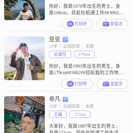
你好，我是1970年出生的男士，身
高166cm，目前在昭通工作##3002##
我的学历是高中及以下，月收入在
打招呼
发留言
5001到8000元之间##3002##我是一
个随和易相处的人，平时很有耐
豆豆
心，也比较包容##3002##生活上我
习惯勤俭节约，觉得踏实过日子比
33岁  |  云南昭通  |  未婚
较重要##3002##平时空闲的时候，
未填写
179cm
我喜欢听听音乐，也算是个音乐发
烧
你好，我是1993年出生的男生，身
高179cm##3002##目前我的工作地点
在昭通，月收入在5001到8000元这
打招呼
发留言
个区间##3002##我的学历是大学本
科##3002##关于我的一些特点，身
非凡
边的人评价我是一个稳重可靠的人
##3002##在生活中，我比较注重平
39岁  |  云南昭通  |  未婚
衡工作与生活，不会只顾着埋头工
主编
172cm
作，也会留出时间来打理自己的生
大家好，我是1987年出生的男士，
身高172cm，现在在昭通工作生活