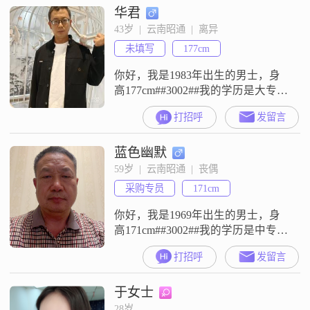
华君
趣，性格上属于乐观积极的类型，
遇到事情习惯往好的方向去想
43岁  |  云南昭通  |  离异
##3002##在生活上，我是一个家庭
未填写
177cm
为重的人，我觉得家是很重要的依
靠，平时也会把家人放
你好，我是1983年出生的男士，身
高177cm##3002##我的学历是大专，
目前的工作地在昭通，月收入在
打招呼
发留言
12001到20000元之间##3002##关于
我的性格，我觉得自己是一个稳重
蓝色幽默
可靠的人，平时做事比较有责任感
##3002##同时我也挺幽默风趣的，
59岁  |  云南昭通  |  丧偶
喜欢用轻松的方式去面对生活
采购专员
171cm
##3002##对待感情，我一直坚持真
诚相
你好，我是1969年出生的男士，身
高171cm##3002##我的学历是中专，
现在在昭通这边工作，每个月的收
打招呼
发留言
入在8001元到12000元这个区间
##3002##平时大家对我评价比较多
于女士
的一点就是稳重可靠，我觉得这算
是一个比较中肯的评价##3002##在
28岁