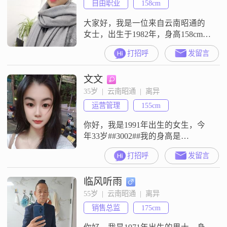
自由职业
158cm
方面看，也希望能把这种状态带给
身边的人。在与人相处方面，我真
大家好，我是一位来自云南昭通的
诚
女士，出生于1982年，身高158cm。
我在一家普通公司工作，每月收入
打招呼
发留言
大概在3001到5000元之间。虽然学
历只是中专，但我一直保持着学习
文文
的热情，努力提升自己。我性格温
柔体贴，总是愿意倾听他人的心
35岁  |  云南昭通  |  离异
声，给予他们关怀和支持。我开朗
运营管理
155cm
爱笑，善于与人相处，总是能给周
围的人带来快乐和正能量。我独立
你好，我是1991年出生的女生，今
自信
年33岁##3002##我的身高是
155cm##3002##我的学历是中专
打招呼
发留言
##3002##我现在工作在昭通，月收
入在8001元到12000元之间##3002##
临风听雨
我是一个真诚可靠的人，平时随和
易相处，也比较善解人意##3002##
55岁  |  云南昭通  |  离异
我是一个性格比较平和的人，希望
销售总监
175cm
找到一个能够真诚沟通的人##