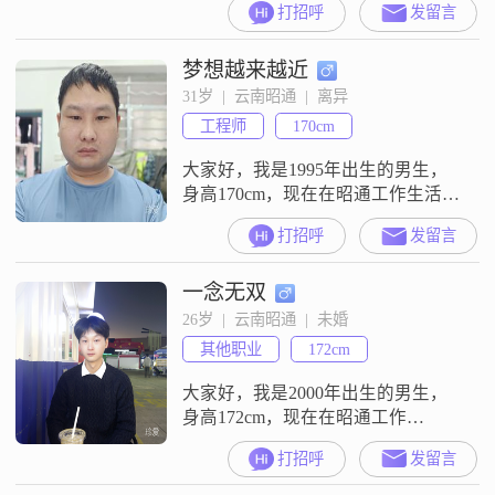
打招呼
发留言
幸福美满的港湾，使漂浮不定的心
回归温馨家园
梦想越来越近
31岁  |  云南昭通  |  离异
工程师
170cm
大家好，我是1995年出生的男生，
身高170cm，现在在昭通工作生活
##3002##我的学历是大专，月收入
打招呼
发留言
在8001到12000元之间##3002##关于
我的性格，大家平时评价我是个随
一念无双
和易相处的人，平时心态比较乐观
积极，做人真诚可靠##3002##我自
26岁  |  云南昭通  |  未婚
认情绪比较稳定，平时不拘小节，
其他职业
172cm
是个包容理解的人##3002##在生活
大家好，我是2000年出生的男生，
身高172cm，现在在昭通工作
##3002##我的学历是中专，目前的
打招呼
发留言
月收入在3001到5000元这个区间
##3002##我这个人平时比较幽默风