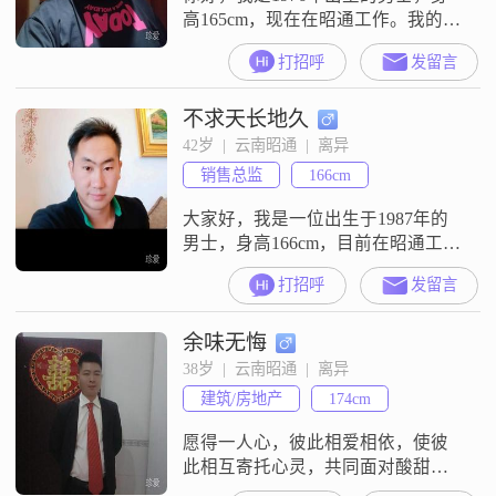
高165cm，现在在昭通工作。我的学
历是高中及以下，月收入在3001到
打招呼
发留言
5000元之间。我这个人性格比较稳
重可靠，平时随和也比较好相处，
不求天长地久
做人做事都真诚可靠。我不太会说
什么漂亮话，就是觉得过日子实实
42岁  |  云南昭通  |  离异
在在最重要。我目前生活在昭通，
销售总监
166cm
工作收入比较稳定，虽然没有特别
高的学历，但一直都在踏踏实实做
大家好，我是一位出生于1987年的
事
男士，身高166cm，目前在昭通工
作。我的月收入在8001到12000元之
打招呼
发留言
间，虽然学历是高中及以下，但我
一直保持着积极向上的生活态度。
余味无悔
我认为自己是一个成熟稳重的人，
性格随和，容易相处。在我的价值
38岁  |  云南昭通  |  离异
观里，家庭是非常重要的，我会为
建筑/房地产
174cm
了家庭的幸福而努力工作。我自信
果断，有很强的责任感和担当精
愿得一人心，彼此相爱相依，使彼
神。
此相互寄托心灵，共同面对酸甜苦
辣，共同面对风雨，齐心协力打造