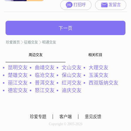
打招呼
发留言
下一页
珍爱首页
征婚交友
昭通交友
周边交友
相关栏目
昆明交友
曲靖交友
文山交友
大理交友
楚雄交友
临沧交友
保山交友
玉溪交友
丽江交友
普洱交友
红河交友
西双版纳交友
德宏交友
怒江交友
迪庆交友
珍爱专题
客户端
意见反馈
Copyright © 2005-2026