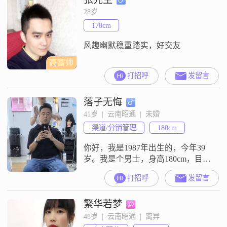
向奔赴是很重要的，我也一直抱着
28岁
真诚相待的态度来面对。生活里我
178cm
比较勤俭节约，过日子讲究实在。
我平时会做菜烹饪，这方面还挺擅
风趣幽默稳重踏实，好交友
长
高富帅
打招呼
发留言
落子无悔
41岁  |  云南昭通  |  未婚
渠道/分销管理
180cm
你好，我是1987年出生的，今年39
岁。我是个男士，身高180cm，目前
在昭通工作生活。我的学历是大
打招呼
发留言
专，月收入在8001到12000元这个范
围。我身上有几个比较明显的特
繁华若梦
征，自认为责任感强，对待事情和
身边的人都会负责任。平时心态比
48岁  |  云南昭通  |  离异
较乐观积极，遇到事情习惯往好的