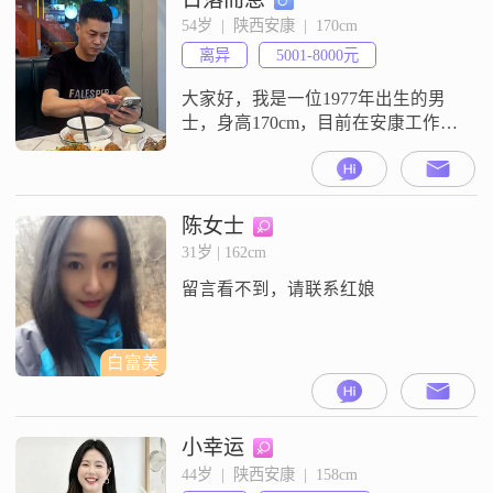
俭节约，注重生活品质，追求稳定
54岁  |  陕西安康  |  170cm
安逸的生活方式。我热爱做菜烹
离异
5001-8000元
饪，喜欢在厨房里创造各种美味，
这不仅让我感到放松，也能为家人
大家好，我是一位1977年出生的男
和朋友带
士，身高170cm，目前在安康工作。
我的月收入在5001到8000元之间，
学历是大专。我性格稳重可靠，非
常注重健康养生和生活品质。我喜
欢追求稳定安逸的生活，这让我感
陈女士
到很满足和安心。——-希望找一个
31岁 | 162cm
让我忘记往事的后面人、在日常生
留言看不到，请联系红娘
活中，我热爱烹饪，尤其喜欢做
菜。我还坚持健身增肌，保持良好
的
白富美
小幸运
44岁  |  陕西安康  |  158cm