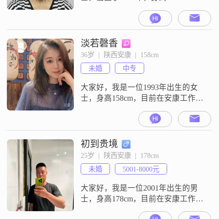
155cm##3002##我的月收入在3001到
5000元之间，学历为高中及以下
##3002##我性格善解人意，非常注
重健康管理，喜欢美食烹饪，也是
淡若磬香
一名游泳爱好者##3002##在感情
36岁  |  陕西安康  |  158cm
中，我始终坚持信任与包容的原
未婚
中专
则，拒绝冷战，认为互相支持是维
系关系的关键##3002
大家好，我是一位1993年出生的女
士，身高158cm，目前在安康工作
##3002##我的学历是中专，月收入
在3000元以下##3002##我性格温柔
体贴，总是希望能给身边的人带来
温暖和关怀##3002##我对待生活非
初到贵境
常乐观积极，无论遇到什么困难，
25岁  |  陕西安康  |  178cm
都能以积极的态度去面对##3002##
未婚
5001-8000元
我是一个独立自信的人，相信自己
有能力
大家好，我是一位2001年出生的男
士，身高178cm，目前在安康工作
##3002##我的月收入在5001到8000