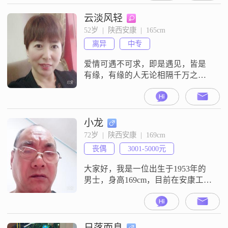
及以下##3002##我这个人比较成熟
稳重，平时做事也真诚可靠
云淡风轻
##3002##在生活上，我一直把家庭
52岁  |  陕西安康  |  165cm
看得比较重，觉得家庭是生活里很
离异
中专
重要的一部分##3002##我目前是
爱情可遇不可求，即是遇见，皆是
有缘，有缘的人无论相隔千万之遥
终会聚在一起，携手红尘，无缘的
人纵使近在咫尺也恍如陌路，无份
相逢。
小龙
72岁  |  陕西安康  |  169cm
丧偶
3001-5000元
大家好，我是一位出生于1953年的
男士，身高169cm，目前在安康工
作。我的月收入在3001到5000元之
间，学历为大专。我性格稳重可
靠，责任感强，成熟稳重，始终把
家庭放在第一位。在生活中，我勤
日落而息