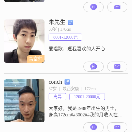
场，主要从事养羊＋直播带货，目
前事业已经步入正轨，收入稳定，
年收入30~50W##3002##本人状态：
离异无孩，离婚原因（性格不合）
朱先生
##3002##我想找的：##2460##品格
30岁 | 170cm
端正，无不良嗜好
8001-12000元
##3002####2461##能接受我养羊＋
直播的农村生
爱唱歌，逗我喜欢的人开心
高富帅
conch
37岁  |  陕西安康  |  172cm
离异
12001-20000元
大家好，我是1988年出生的男士，
身高172cm##3002##我的月收入在
12001到20000元这个区间，现在在
安康工作##3002##我的学历是高中