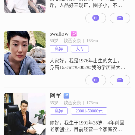
斤，人品好三观正，圈子小，不抽
烟，不喝酒，不赌博，不乱搞，我
月薪两万工作稳定，技术工（凿岩
台车操作工），有一辆十多万的代
步车，我85年的，当过五年上门女
swallow
婿受不了那气离婚，父母都不在
50岁  |  陕西安康  |  163cm
了，就我一个人，我在矿山工作，
离异
大专
由于工作性质身边没有适婚女性，
希望找一个能踏实过日子的女孩，
大家好，我是1976年出生的女士，
你有能力创业我
身高163cm##3002##我的学历是大
专，现在在安康工作，月收入在
5001到8000元之间##3002##我是一
个独立自信的人，平时热爱生活，
性格真诚可靠##3002##在人生规划
阿军
里，我把家庭放在优先位置，同时
35岁  |  陕西安康  |  173cm
也很注重健康管理##3002##我平时
离异
20001-50000元
喜欢精致生活，比较注重生活品
质，追
你好，我生于1991年35岁，4年前回
老家创业，目前经营一个家庭农