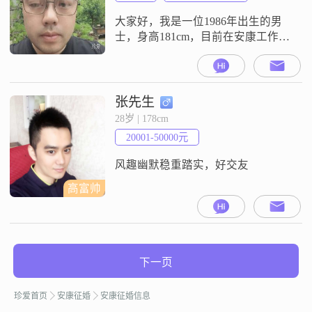
相信能力才是最重要的##3002##我
个人特别喜
大家好，我是一位1986年出生的男
士，身高181cm，目前在安康工作
##3002##我的月收入在12001到
20000元之间，学历是大专##3002##
我觉得自己是一个稳重可靠的人，
做事有自己的原则，不会轻易改变
张先生
##3002##在生活中，我比较幽默风
28岁 | 178cm
趣，喜欢用轻松的态度去面对各种
20001-50000元
情况，这也让我周围的朋友和同事
都很愿意和
风趣幽默稳重踏实，好交友
高富帅
下一页
珍爱首页
安康征婚
安康征婚信息