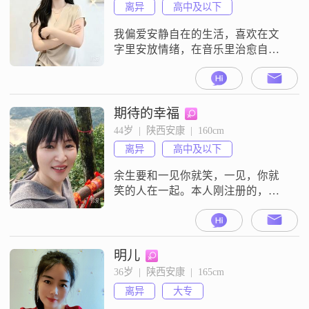
离异
高中及以下
我偏爱安静自在的生活，喜欢在文
字里安放情绪，在音乐里治愈自
己，也向往烟火气里的安稳与温
柔。不追热闹，不赶将就，只愿日
子清净、内心丰盈，有人懂，有人
伴，三餐四季，安稳舒心。
期待的幸福
44岁  |  陕西安康  |  160cm
离异
高中及以下
余生要和一见你就笑，一见，你就
笑的人在一起。本人刚注册的，没
买会员，看不到信息。
明儿
36岁  |  陕西安康  |  165cm
离异
大专