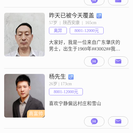
元之间，学历是高中及以下
##3002##我性格真诚可靠，对待生
活和工作都非常认真##3002##我喜
昨天已被今天覆盖
欢规划未来，这让我在生活中总能
57岁  |  陕西安康  |  165cm
找到方向和目标##3002##我热爱美
离异
8001-12000元
食探店，喜欢尝试各种不同的美
食，也喜欢
大家好，我是一位来自广东肇庆的
男士，出生于1969年##3002##我的
身高大约是165厘米，虽然不算特别
高大，但我相信身高并不是最重要
的，人品和责任心才是关键
##3002##目前，我的月收入在8001
杨先生
到12000元之间，能够保证基本的生
26岁 | 173cm
活需求和一些额外的开销##3002##
8001-12000元
我毕业于中专，虽然没有很高的学
历，但我一直在
喜欢宁静偏远村庄和雪山
高富帅