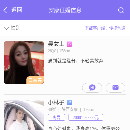
返回
安康征婚信息
性别
下载客户端，便捷沟通
吴女士
28岁 | 158cm
遇到就是缘分，不轻易放弃
白富美
小林子
40岁  |  陕西安康  |  176cm
离异
20001-50000元
真心处对象，我身高176，体重65公