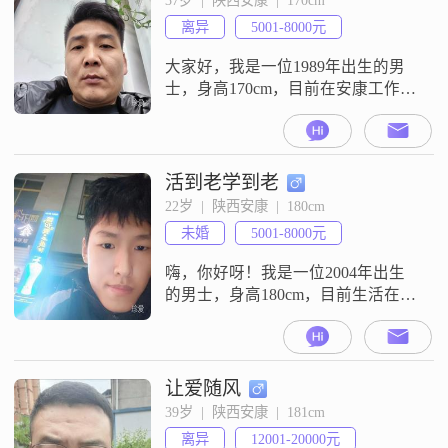
常重视家庭，认为家庭是最重要的
离异
5001-8000元
支柱##3002##平时我喜欢探索美
食，
大家好，我是一位1989年出生的男
士，身高170cm，目前在安康工作
##3002##我的月收入在5001到8000
元之间，虽然学历是高中及以下，
但我一直保持着积极向上的态度，
努力提升自己##3002##性格方面，
活到老学到老
我自认为随和易相处，无论是新朋
22岁  |  陕西安康  |  180cm
友还是老朋友，都能很快打成一片
未婚
5001-8000元
##3002##在处理事情上，我比较自
信果断，能
嗨，你好呀！我是一位2004年出生
的男士，身高180cm，目前生活在肇
庆这座美丽的城市##3002##我对自
己的评价嘛，就是比较幽默风趣，
能给人带来情绪上的愉悦和放松
##3002##说到工作，我现在已经有
让爱随风
了一份稳定的工作，月薪在5001到
39岁  |  陕西安康  |  181cm
8000元之间，虽然中专学历，但我
离异
12001-20000元