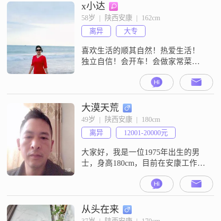
x小达
58岁  |  陕西安康  |  162cm
离异
大专
喜欢生活的顺其自然！热爱生活！
独立自信！会开车！会做家常菜！
爱干净！不喜欢和斤斤计较的人做
朋友！喜欢简简单单！不是诚实善
良的人请绕道
大漠天荒
49岁  |  陕西安康  |  180cm
离异
12001-20000元
大家好，我是一位1975年出生的男
士，身高180cm，目前在安康工作
##3002##我的月收入在12001到
20000元之间，学历是中专##3002##
我觉得自己是一个成熟稳重的人，
做事稳重可靠，对待事情有耐心，
从头在来
能够包容他人的不足##3002##我非
37岁  |  陕西安康  |  170cm