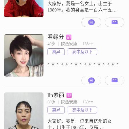
大家好，我是一名女士，出生于
1989年。我的身高是一百六十五厘
米。我现在的工作地点在安康，每
个月的平均收入在五千零一元到八
千元之间。我的学历是大专。我是
一个真诚可靠的人。我也是一个温
看缘分
柔体贴的人。我对于生活的态度是
49岁  |  陕西安康  |  168cm
追求稳定安逸。我现在的个人情况
离异
高中及以下
就是这些。我希望在这里找到一个
合适的人。我希望能有一段稳定的
。。。。。。。。。。。。。。。。。
关系。我没有什么特
lin素丽
60岁  |  陕西安康  |  160cm
离异
高中及以下
大家好，我是一位来自杭州的女
士，出生于1965年，身高