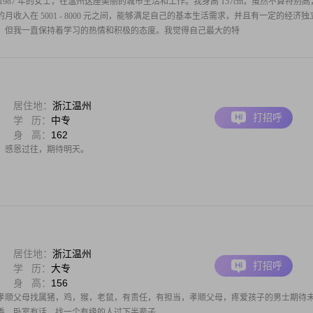
987 年的女士，在温州这座美丽的城市生活和工作。我身高 157cm，虽然不算特别高
收入在 5001 - 8000 元之间，能够满足自己的基本生活需求，并且有一定的经济独
。但我一直保持着学习的热情和积极的态度。我觉得自己最大的特
居住地：
浙江温州
打招呼
学 历：
中专
身 高：
162
；感恩过往，期待明天。
居住地：
浙江温州
打招呼
学 历：
大专
身 高：
156
孝顺父母找属猪，鸡，猴，老鼠，有责任，有担当，孝顺父母，疼爱孩子的男士期待
香，卧室有话，找一个有缘的人过下半辈子