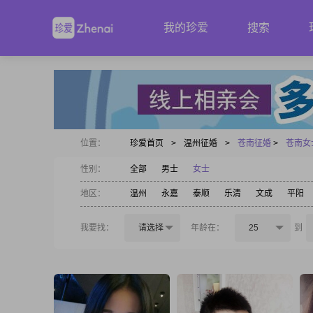
我的珍爱
搜索
位置：
珍爱首页
>
温州征婚
>
苍南征婚
>
苍南女
性别：
全部
男士
女士
地区：
温州
永嘉
泰顺
乐清
文成
平阳
我要找：
请选择
年龄在：
25
到