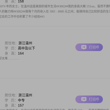
身 高：
158
74 年的女士，在温州这座美丽的城市生活##3002##我的身高大概 155cm，虽然不
力呀##3002##我每个月的收入在 5001 - 8000 元之间，能维持自己比较舒适的生
在过去的工作中也积累了不少经验##3
居住地：
浙江温州
打招呼
学 历：
高中及以下
身 高：
164
却太难…………
居住地：
浙江温州
打招呼
学 历：
中专
身 高：
157