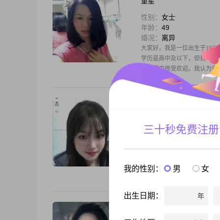
童星
性别：
女士
年龄：
49
婚况：
离异
大家好，我是一位出生于1977
学历是高中及以下，但我一直
朋友圈中很受欢迎。我认为自
Betty
性别：
女士
三十秒免费注册
年龄：
42
婚况：
离异
嗨，你好呀！我是一位出生于 19
5000 元这个范围。学历是
我的性别：
男
女
片。我这人细腻敏感，所以能
出生日期：
年
今夕