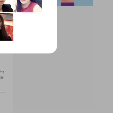
我的
头。
算不
角度