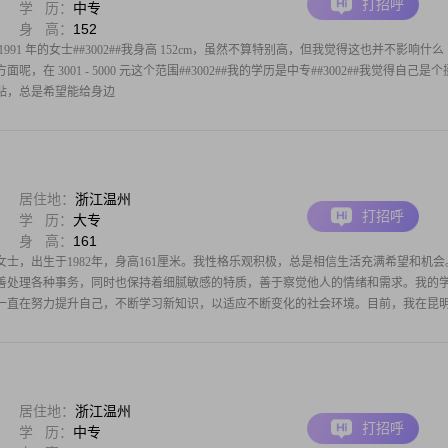
打招呼
学 历：
中专
身 高：
152
91 年的女士##3002##我身高 152cm，虽然不算特别高，但我觉得这也并不影响什么
面呢，在 3001 - 5000 元这个范围##3002##我的学历是中专##3002##我觉得自己是
柔体贴，总是希望能给身边
居住地：
浙江温州
打招呼
学 历：
大专
身 高：
161
士，出生于1982年，身高161厘米。我性格乐观积极，总是相信生活充满希望和机会
善处理各种事务，同时也保持着细腻敏感的特质，善于察觉他人的情绪和需求。我的
一直在努力提升自己，不断学习新知识，以适应不断变化的社会环境。目前，我在昆
居住地：
浙江温州
打招呼
学 历：
中专