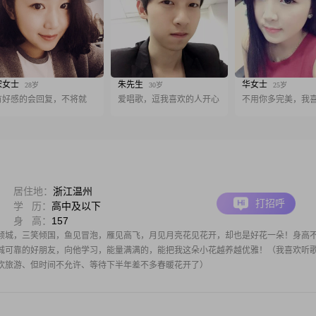
宋女士
朱先生
华女士
28岁
30岁
25岁
有好感的会回复，不将就
爱唱歌，逗我喜欢的人开心
不用你多完美，我
居住地：
浙江温州
打招呼
学 历：
高中及以下
身 高：
157
倾城，三笑倾国，鱼见冒泡，雁见高飞，月见月亮花见花开，却也是好花一朵！身高
诚可靠的好朋友，向他学习，能量满满的，能把我这朵小花越养越优雅！（我喜欢听
欢旅游、但时间不允许、等待下半年差不多春暖花开了）