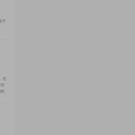
个挺不
。在
学历
明的