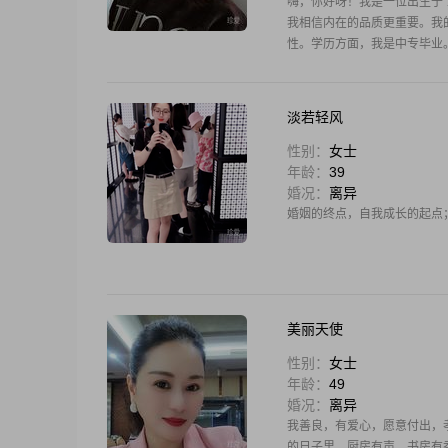
嗨，你好呀！我是一位出生于 1
我相信内在的品质更重要。我的月
性。学历方面，我是中专毕业
淡若轻风
性别：
女士
年龄：
39
婚况：
离异
婚姻的终点，自我成长的起点
美丽天使
性别：
女士
年龄：
49
婚况：
离异
我善良，有爱心，愿意付出，
的日子里，厨房有声，书房有