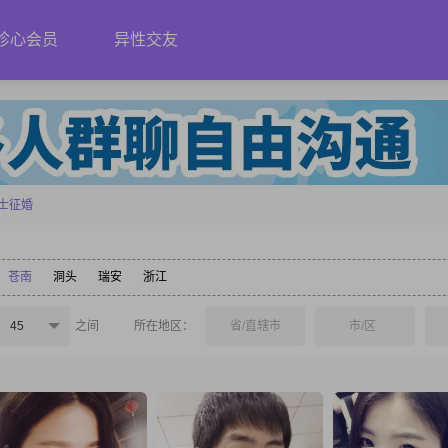
珍心会员
异性交友
士征婚
苍南
洞头
瑞安
浙江
45
之间
所在地区：
省/直辖市
市/区