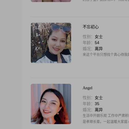
不忘初心
性别：
女士
年龄：
54
婚况：
离异
来这个平台只想找个真心待我
Angel
性别：
女士
年龄：
35
婚况：
离异
生活中开朗乐观 工作中严肃
是孝顺长辈。一起温暖大家庭☺