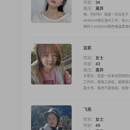
年龄：
34
婚况：
离异
嗨，你好呀！我是一位出生于 19
##3002##我在温州工作，收入方
错的人##3002##我性格温
芸菥
性别：
女士
年龄：
43
婚况：
离异
大家好，我是一位来自昆明的女
工作中，我独立自信，能够妥
是大专，虽然不是很高，但我
飞燕
性别：
女士
年龄：
49