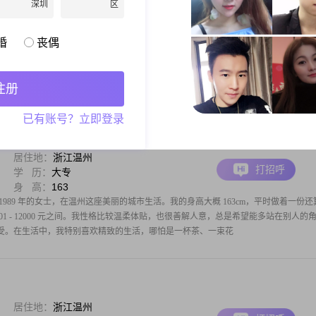
深圳
区
居住地：
浙江温州
打招呼
学 历：
中专
身 高：
162
婚
丧偶
年的女士，身高 162cm。我在温州工作，收入方面呢，在 3001 - 5000 元这个范围。
温柔体贴的人，能设身处地为他人着想。性格乐观积极，不管遇到啥困难都不轻易低
人的情绪和需求。我也是个细腻敏感的人，这让我更懂得照顾身边
注册
已有账号？立即登录
居住地：
浙江温州
打招呼
学 历：
大专
身 高：
163
989 年的女士，在温州这座美丽的城市生活。我的身高大概 163cm，平时做着一份还
01 - 12000 元之间。我性格比较温柔体贴，也很善解人意，总是希望能多站在别人的
受。在生活中，我特别喜欢精致的生活，哪怕是一杯茶、一束花
居住地：
浙江温州