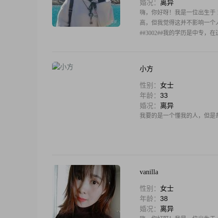
婚况：
离异
嗨，你好呀！我是一位出生于 19
高，但我觉得这并不影响一个人的魅
##3002##我的学历是中专，
小方
性别：
女士
年龄：
33
婚况：
离异
我要的是一个懂我的人，但是
vanilla
性别：
女士
年龄：
38
婚况：
离异