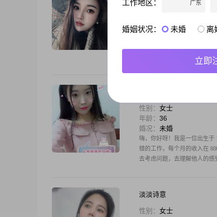
工作地区：
广东
性别：
女士
年龄：
38
婚况：
未婚
婚姻状况：
未婚
离
大家好，我是一位出生于 1988 
学历是中专。我觉得自己是个
我还善解人意，能敏锐感知他
立即
晓喜
性别：
女士
年龄：
36
婚况：
未婚
嗨，你好呀！我是一位出生于 1
错的工作，每个月的收入在 80
去考虑问题，去理解他人的感
淡淡诗意
性别：
女士