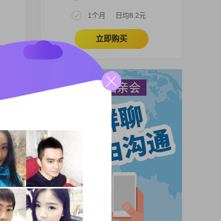
1个月
日均8.2元
立即购买
虽然
我在
-
成一