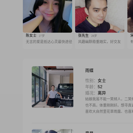
陈女士
张先生
27岁
28岁
无言的爱是抵达心灵最快途径
风趣幽默稳重踏实，好交友
雨蝶
性别：
女士
年龄：
52
婚况：
离异
姑娘我虽不能一笑倾人，二笑
也不高，体重刚刚好。想寻真
喜欢大自然里花草雨露、也喜