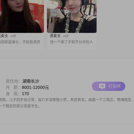
吴女士
苏女士
28岁
28岁
遇到就是缘分，不轻易放弃
找一个牵了手就不分手的人
居住地：
湖南长沙
打招呼
月 薪：
8001-12000元
身 高：
170
，进取。儿子四岁自己带，拟六岁读寄宿小学。有房有车。诚邀一个三观正、情绪稳定、
一个稳定的家以安度半生。