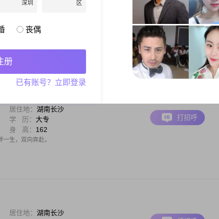
深圳
区
居住地：
湖南长沙
打招呼
月 薪：
12001-20000元
身 高：
174
婚
丧偶
未来一起走过幸福人间。外省的请不要来信了，不现实。
注册
已有账号？立即登录
居住地：
湖南长沙
打招呼
学 历：
大专
身 高：
162
伴一生，双向奔赴。
居住地：
湖南长沙