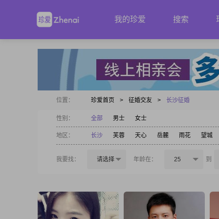
我的珍爱
搜索
位置：
珍爱首页
>
征婚交友
>
长沙征婚
性别：
全部
男士
女士
地区：
长沙
芙蓉
天心
岳麓
雨花
望城
我要找：
请选择
年龄在：
25
到