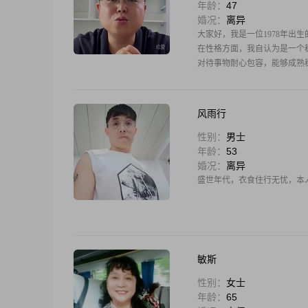
年龄：
47
婚况：
离异
大家好，我是一位1978年出生
在性格方面，我自认为是一个
对待事物耐心包容，能够成熟
风雨行
性别：
男士
年龄：
53
婚况：
离异
盛世年代，衣食住行无忧，本
敏斯
性别：
女士
年龄：
65