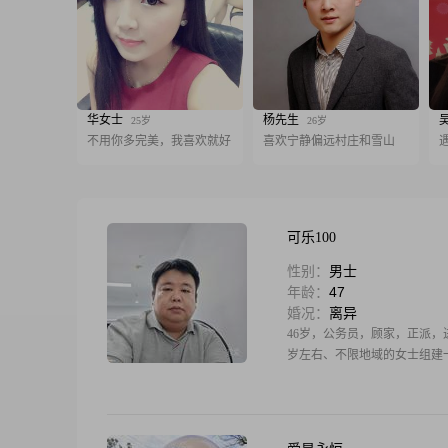
华女士
杨先生
25岁
26岁
不用你多完美，我喜欢就好
喜欢宁静偏远村庄和雪山
可乐100
性别：
男士
年龄：
47
婚况：
离异
46岁，公务员，顾家，正派
岁左右、不限地域的女士组建