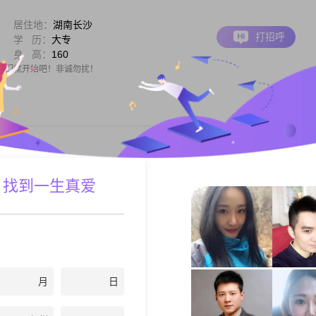
居住地：
湖南长沙
打招呼
学 历：
大专
身 高：
160
我们就开始吧！非诚勿扰！
居住地：
湖南长沙
 找到一生真爱
打招呼
月 薪：
5001-8000元
身 高：
177
是你累积的人品和善良。
月
日