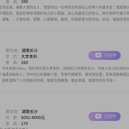
身 高：
160
知书达理，善解人意的女人，我想寻找一位有担当有责任心的男人共度余生！我刚满5
下得厨房，我会珍惜珍惜爱护自己的小家庭，关心热爱自己的老公，相守相伴不离不
，遇事，，万事如意，想事，心想事成。勤劳，的我愿意为你付出，担当，我始终是
居住地：
湖南长沙
打招呼
学 历：
大学本科
身 高：
160
，今年身高160cm。我的学历是大学本科，目前的工作地在长沙，月收入在12001到200
个温柔体贴的人，平时也比较善解人意，性格开朗爱笑。我来到这里，是希望能够通
。我希望两个人在相处的时候，能够互相尊重，彼此真诚。如果你也在寻找一
居住地：
湖南长沙
打招呼
月 薪：
5001-8000元
身 高：
170