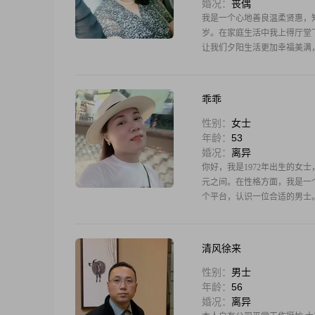
婚况：
丧偶
我是一个心地善良温柔贤惠，
岁。在家庭生活中我上得厅堂
让我们夕阳生活更加幸福美满
信赖,
乖乖
性别：
女士
年龄：
53
婚况：
离异
你好，我是1972年出生的女士
元之间。在性格方面，我是一
个平台，认识一位合适的男士
清风徐来
性别：
男士
年龄：
56
婚况：
离异