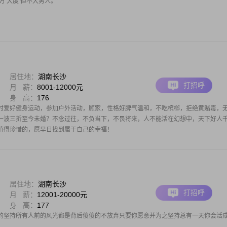
方 大度 但不大男人。
居住地：
湖南长沙
打招呼
月 薪：
8001-12000元
身 高：
176
时爱好健身运动，参加户外活动，顾家，性格好脾气温和，不吃槟榔，拒绝黄赌毒，
一波三折至今未婚？不念过往，不负当下，不畏将来，人不能活在幻想中，天下好人
值得珍惜的，愿早日找到属于自己的幸福！
居住地：
湖南长沙
打招呼
月 薪：
12001-20000元
身 高：
177
的坚持所有人前的风光都是背后傻傻的不放弃只要你愿意并为之坚持总有一天你会活