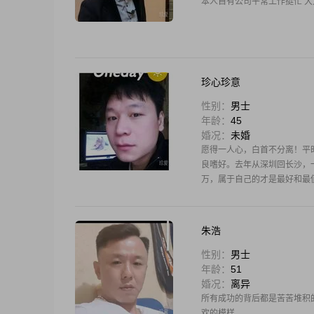
本人自有公司平常工作挺忙 大
珍心珍意
性别：
男士
年龄：
45
婚况：
未婚
愿得一人心，白首不分离！平
良嗜好。去年从深圳回长沙，
万，属于自己的才是最好和最
朱浩
性别：
男士
年龄：
51
婚况：
离异
所有成功的背后都是苦苦堆积
欢的模样