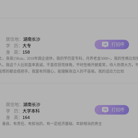
居住地：
湖南长沙
打招呼
学 历：
大专
身 高：
158
士，身高158cm，2018年国企退休，我的学历是专科，月养老金5000+。我的性格比较
人。我这个人比较直率真诚，不喜欢拐弯抹角，平时性格开朗爱笑，待人热情大方。
能帮的都会搭把手。我富有同理心，能理解身边人的不容易。我的适应力比较
居住地：
湖南长沙
打招呼
学 历：
大学本科
身 高：
164
、善良、有责任、有担当的，有一定经济基础、年龄相当的男主