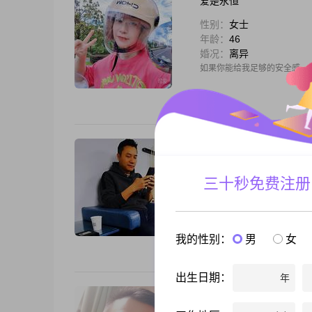
爱是永恒
性别：
女士
年龄：
46
婚况：
离异
如果你能给我足够的安全感，
策策
性别：
男士
三十秒免费注册
年龄：
48
婚况：
离异
世界上所有的惊喜和好运，都
我的性别：
男
女
出生日期：
年
暖暖世间