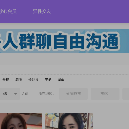
珍心会员
异性交友
开福
浏阳
长沙县
宁乡
湖南
45
之间
所在地区：
省/直辖市
市/区