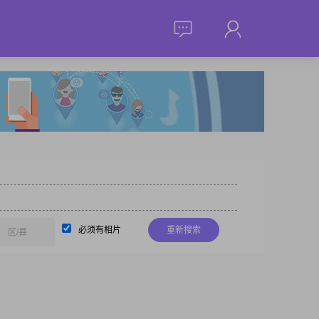
必须有相片
重新搜索
区/县