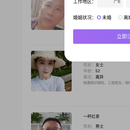
工作地区：
广东
性别：
男士
年龄：
55
婚况：
离异
婚姻状况：
未婚
离
人在天涯，相逢何必曾相识。
立即
柚子蜜
性别：
女士
年龄：
52
婚况：
离异
相遇相识相知，三观契合，相
一杯红茶
性别：
男士