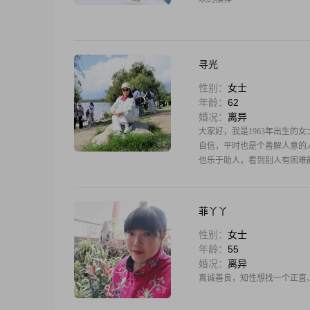
寻光
性别：
女士
年龄：
62
婚况：
离异
大家好，我是1963年出生的女
自信，平时也是个善解人意的
也乐于助人，看到别人有困难
菲丫丫
性别：
女士
年龄：
55
婚况：
离异
真诚善良，知性想找一个正直