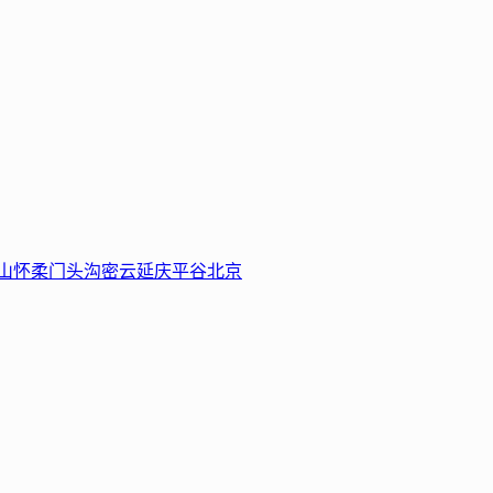
山
怀柔
门头沟
密云
延庆
平谷
北京