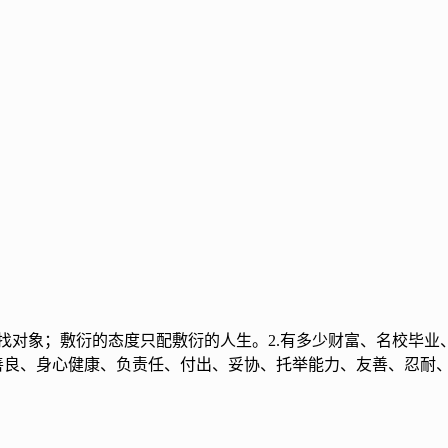
才配找对象；敷衍的态度只配敷衍的人生。2.有多少财富、名校毕
、善良、身心健康、负责任、付出、妥协、托举能力、友善、忍耐