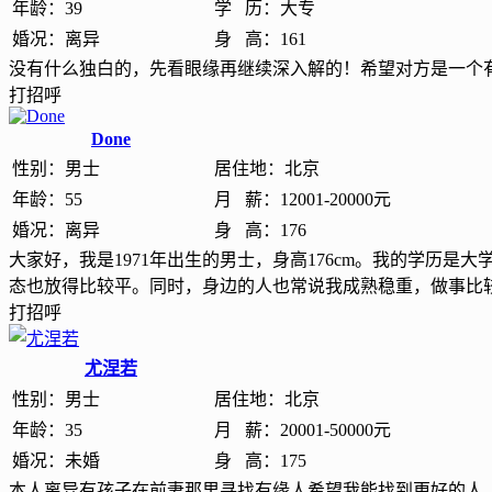
年龄：
39
学 历：
大专
婚况：
离异
身 高：
161
没有什么独白的，先看眼缘再继续深入解的！希望对方是一个
打招呼
Done
性别：
男士
居住地：
北京
年龄：
55
月 薪：
12001-20000元
婚况：
离异
身 高：
176
大家好，我是1971年出生的男士，身高176cm。我的学历是
态也放得比较平。同时，身边的人也常说我成熟稳重，做事比
打招呼
尤涅若
性别：
男士
居住地：
北京
年龄：
35
月 薪：
20001-50000元
婚况：
未婚
身 高：
175
本人离异有孩子在前妻那里寻找有缘人希望我能找到更好的人