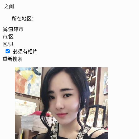
之间
所在地区：
省/直辖市
市/区
区/县
必须有相片
重新搜索