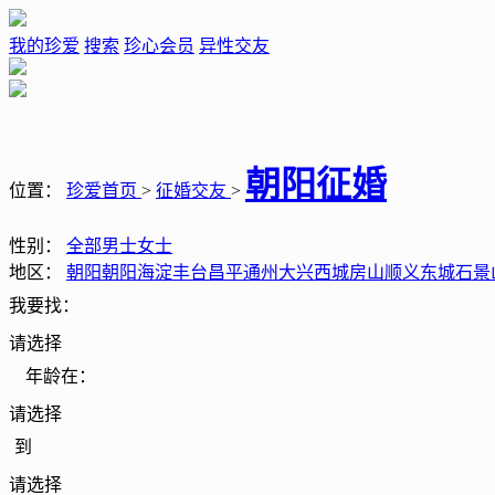
我的珍爱
搜索
珍心会员
异性交友
朝阳征婚
位置：
珍爱首页
>
征婚交友
>
性别：
全部
男士
女士
地区：
朝阳
朝阳
海淀
丰台
昌平
通州
大兴
西城
房山
顺义
东城
石景
我要找：
请选择
年龄在：
请选择
到
请选择