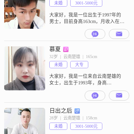
未婚
3001-5000元
大家好，我是一位出生于1997年的
男士，目前身高163cm，月收入在
3001到5000元之间##3002##我在楚
雄工作，学历为高中及以下
##3002##我觉得自己是一个稳重可
靠的人，责任感很强，对待事情总
慕夏
是非常认真##3002##在生活中，我
32岁  |  云南楚雄  |  165cm
特别真诚，喜欢和朋友们真诚相
未婚
大专
待，拒绝敷衍的态度##3002##我性
格乐观积极
大家好，我是一位来自云南楚雄的
女士，出生于1993年，身高
165cm##3002##我拥有大专学历，在
一家普通公司工作，月收入大概在
3001到5000元之间##3002##我性格
温柔体贴，善解人意，总是能站在
日出之后
别人的角度考虑问题，这让我的朋
28岁  |  云南楚雄  |  158cm
友们都很喜欢和我相处##3002##在
未婚
3001-5000元
生活中，我是一个乐观积极的人，