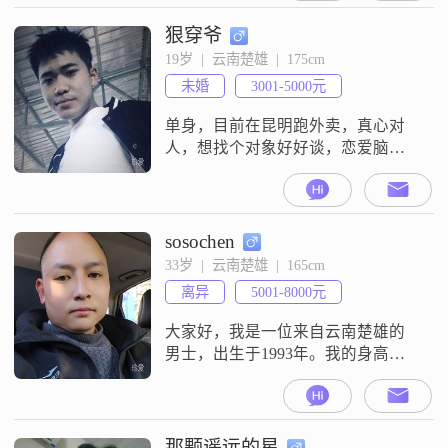
在楚雄工作##3002##我的学历是大
专##3002##我是一个幽默风趣的
狠穿爷
人，平时随和易相处，性格真诚可
19岁  |  云南楚雄  |  175cm
靠##3002##我喜欢美食探店，也喜
未婚
3001-5000元
欢摄影摄像##3002##
单身，目前在昆明跑外卖，真心对
人，想找个对象好好谈，恋爱脑，
感性，喜欢听歌，骑车，打游戏，
和平精英，王者荣耀##3002##我是
一个责任感很强的人，对家庭非常
看重##3002##性格方面，我成熟稳
sosochen
重，内敛慢热，但一旦熟悉起来，
33岁  |  云南楚雄  |  165cm
就会非常直率坦诚##3002##我对待
离异
5001-8000元
人总是真诚相待，相信真诚是人与
人之间最好的桥梁
大家好，我是一位来自云南楚雄的
男士，出生于1993年。我的身高大
约是165厘米，虽然不算特别高大，
但我相信内在的品质比外在的身高
更加重要。目前，我的月收入在
5001到8000元之间，能够保证基本
那颗遥远的星