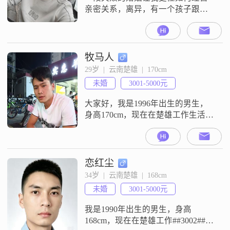
亲密关系，离异，有一个孩子跟随
前妻生活，日常无需我贴身照料，
我可以全身心投入新的感情。没有
复杂的家庭拉扯，自己做生意，经
济稳定、时间自由。期待遇见三观
牧马人
契合、性格温和的你，不想凑合搭
29岁  |  云南楚雄  |  170cm
伙过日子，希望两个人互相包容、
未婚
3001-5000元
彼此依靠，踏踏实实奔赴长久的陪
伴。
大家好，我是1996年出生的男生，
身高170cm，现在在楚雄工作生活
##3002##我的学历是高中及以下，
月收入在3001到5000元之间
##3002##性格方面，我是一个稳重
可靠的人，平时做事有责任感，对
恋红尘
自己该承担的事情都会认真完成
34岁  |  云南楚雄  |  168cm
##3002##同时我也比较幽默风趣，
未婚
3001-5000元
跟人相处起来不会觉得沉闷，大家
都说我挺外向健谈的
我是1990年出生的男生，身高
168cm，现在在楚雄工作##3002##学