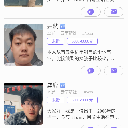
的楚雄。我拥有大学本科学历，在
工作中勤奋努力，月收入在8001到
12000元之间。我认为自己最大的特
点是善解人意，总是能够理解他人
井然
的想法和感受。在生活中，我温柔
33岁  |  云南楚雄  |  171cm
体贴，善于照顾他人，让周围的人
未婚
5001-8000元
感到温暖和舒适。此外，我也非常
独立自信，有自己的生活和追求。
本人从事五金机电销售的个体事
业，能接触到的女孩子比较少，希
望能够遇到一位大方得体，开朗外
向的女孩子一起奋斗。
麋鹿
19岁  |  云南楚雄  |  185cm
未婚
3001-5000元
大家好，我是一位出生于2006年的
男士，身高185cm，目前生活在楚雄
##3002##我拥有大专学历，在工作