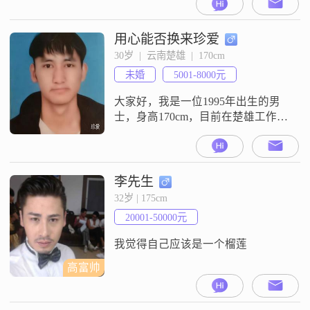
中努力进取，目前月收入在3001到
5000元之间##3002##我性格独立有
主见，真诚地对待每一个人，我认
用心能否换来珍爱
为人与人之间的相处应该建立在真
30岁  |  云南楚雄  |  170cm
诚的基础上，只有真诚才能赢得他
未婚
5001-8000元
人的信任##3002##我注重共同成
长，我认为
大家好，我是一位1995年出生的男
士，身高170cm，目前在楚雄工作
##3002##我的月收入在5001到8000
元之间，拥有大学本科学历
##3002##在性格方面，我自认为是
一个耐心包容##3001##真诚可靠的
李先生
人##3002##在生活中，我非常重视
32岁 | 175cm
家庭，认为家庭是生活的重心，我
20001-50000元
会尽自己最大的努力去维护和家人
的关系#
我觉得自己应该是一个榴莲
高富帅