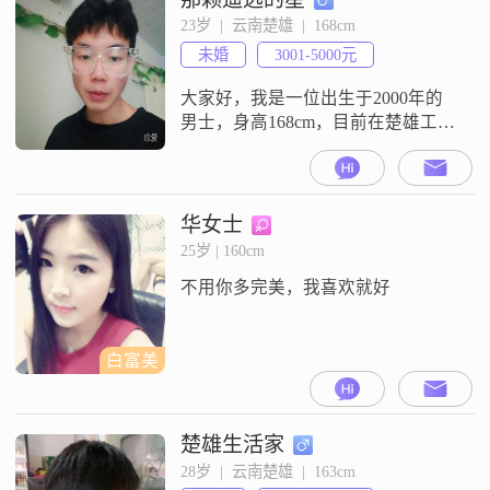
的生活需求，并且有一定的经济基
23岁  |  云南楚雄  |  168cm
础来规划未来。我的学历是高中及
未婚
3001-5000元
以下，但我一直认为，学历并不是
衡量一个人价值的唯一标准。在工
大家好，我是一位出生于2000年的
作中，
男士，身高168cm，目前在楚雄工
作，月收入在3001到5000元之间，
学历是大专##3002##我性格上比较
注重责任感，做事情总是尽力而
为，希望能给身边的人带来安全感
华女士
##3002##平时我喜欢尝试新事物，
25岁 | 160cm
对生活充满好奇心，这也让我总能
不用你多完美，我喜欢就好
发现一些有趣的事情##3002##我对
茶道有一定的
白富美
楚雄生活家
28岁  |  云南楚雄  |  163cm