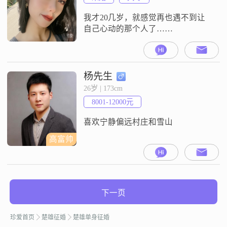
放松心情，享受艺术的魅力##3002#
我才20几岁，就感觉再也遇不到让
自己心动的那个人了……
杨先生
26岁 | 173cm
8001-12000元
喜欢宁静偏远村庄和雪山
高富帅
下一页
珍爱首页
楚雄征婚
楚雄单身征婚