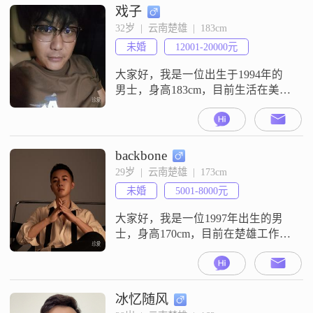
戏子
32岁  |  云南楚雄  |  183cm
未婚
12001-20000元
大家好，我是一位出生于1994年的
男士，身高183cm，目前生活在美丽
的楚雄##3002##我的月收入在12001
到20000元之间，虽然学历是高中及
以下，但我一直保持着学习和进步
的态度##3002##性格方面，我自认
backbone
为是一个稳重可靠的人，不喜欢浮
29岁  |  云南楚雄  |  173cm
躁和投机取巧##3002##我相信只有
未婚
5001-8000元
脚踏实地，才能走得更远##3002
大家好，我是一位1997年出生的男
士，身高170cm，目前在楚雄工作，
月收入在5001到8000元之间。我拥
有大学本科学历，平时比较注重健
康养生，喜欢通过健身增肌来保持
身材，也喜欢玩电子游戏来放松自
冰忆随风
己。我性格比较沉稳，追求的是稳