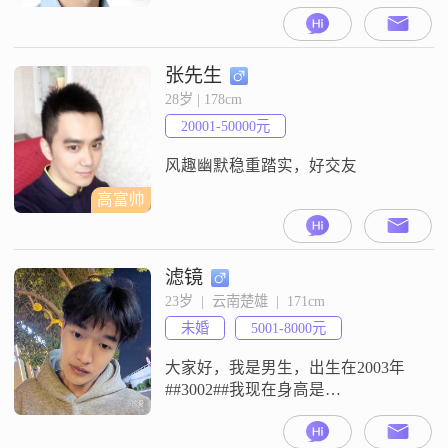
历是高中及以下，月收入在3001到
5000元##3002##性格方面，大家都
说我稳重可靠，做事自信果断，责
任感比较强##3002##平时性格外向
张先生
健谈，心态乐观积极，对人耐心包
28岁 | 178cm
容，成熟稳重，随和易相处，待人
20001-50000元
真诚可靠##3002##在个人观念上，
我觉
风趣幽默稳重踏实，好交友
高富帅
滤镜
23岁  |  云南楚雄  |  171cm
未婚
5001-8000元
大家好，我是男生，出生在2003年
##3002##我现在身高是
171cm##3002##我的月收入在5001元
到8000元这个区间##3002##我目前