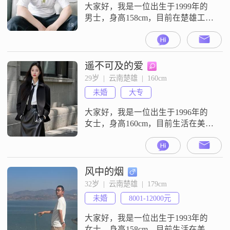
面对困难和挑战
大家好，我是一位出生于1999年的
男士，身高158cm，目前在楚雄工作
##3002##我的月收入在3001到5000
元之间，学历是中专##3002##我性
格稳重可靠，幽默风趣，自信果
断，外向健谈##3002##在生活和工
遥不可及的爱
作中，我总是充满责任感，乐观积
29岁  |  云南楚雄  |  160cm
极，对待他人耐心包容，成熟稳
未婚
大专
重，随和易相处，真诚可靠
##3002##我
大家好，我是一位出生于1996年的
女士，身高160cm，目前生活在美丽
的楚雄##3002##我拥有大专学历，
在工作中勤奋努力，月收入在3001
到5000元之间##3002##我性格细腻
敏感，这让我在生活中更加热爱每
风中的烟
一个细节，珍惜每一次与人的交流
32岁  |  云南楚雄  |  179cm
##3002##我热爱生活，追求精致的
未婚
8001-12000元
生活方式，喜欢在闲暇时研究旅行
攻略，用
大家好，我是一位出生于1993年的
女士，身高158cm，目前生活在美丽