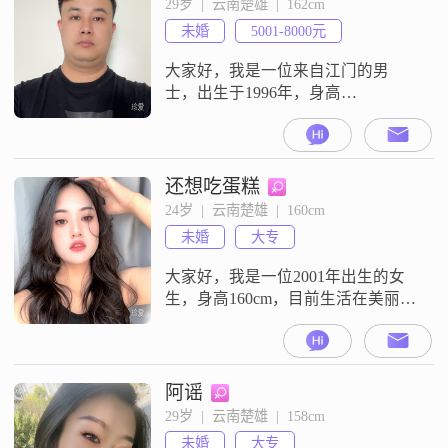
29岁  |  云南楚雄  |  162cm
定安逸的生活。我认为，生活不需
未婚
5001-8000元
要太多的波澜壮阔，有时候平淡才
是真。所以，我更倾向于细水长流
大家好，我是一位来自江门的男
的
士，出生于1996年，身高
162cm##3002##我在工作中表现稳
定，目前月收入在5001到8000元之
间##3002##我的学历是中专，虽然
不是很高，但我一直在努力提升自
还想吃蛋糕
己##3002##我性格稳重可靠，责任
24岁  |  云南楚雄  |  160cm
感强，对待事情认真负责##3002##
未婚
大专
在生活中，我始终坚持真诚待人，
无论是朋友还
大家好，我是一位2001年出生的女
生，身高160cm，目前生活在美丽的
楚雄##3002##我拥有大专学历，在
工作中勤奋努力，每月收入稳定在
3001到5000元之间##3002##我性格
细腻敏感，热爱生活，追求精致的
阿谣
生活方式##3002##平时我喜欢看电
29岁  |  云南楚雄  |  158cm
影和追剧，这让我在忙碌之余能够
未婚
大专