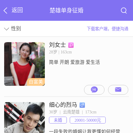
返回
楚雄单身征婚
性别
下载客户端，便捷沟通
刘女士
28岁 | 163cm
简单 开朗 爱旅游 爱生活
白富美
细心的烈马
30岁  |  云南楚雄  |  173cm
未婚
20001-50000元
一段失败的婚姻让我更懂如何经营