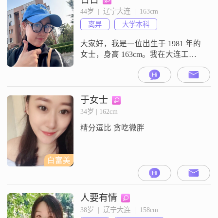
44岁  |  辽宁大连  |  163cm
离异
大学本科
大家好，我是一位出生于 1981 年的
女士，身高 163cm。我在大连工
作，收入方面呢，在 12001 - 20000
元这个范围。学历是大学本科。我
觉得自己最大的特点就是独立自
信。在生活中，无论是面对困难还
于女士
是做决策，我都能够依靠自己的判
34岁 | 162cm
断和能力去解决问题。同时，我也
精分逗比 贪吃微胖
是温柔体贴的那种人，会关心身边
的人，善于察觉他们的情
白富美
人要有情
38岁  |  辽宁大连  |  158cm