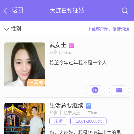
返回
大连白领征婚
性别
下载客户端，便捷沟通
武女士
29岁 | 172cm
希望今年过年我不是一个人
白富美
生活总要继续
30岁  |  辽宁大连  |  173cm
未婚
12001-20000元
嗨，大家好，我是1995年出生的男