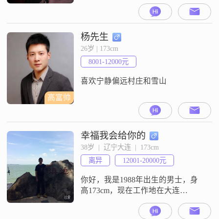
##3002##我的学历是大专，目前的
月收入在10001到15000元之间，房
子120平可看海无遮挡，车是Model
y##3002##关于我的性格，我是一个
杨先生
乐观积极的人，平时幽默风趣，情
26岁 | 173cm
绪也比较稳定##3002##在感情里，
8001-12000元
我觉得真诚相待非常重要，希
喜欢宁静偏远村庄和雪山
高富帅
幸福我会给你的
38岁  |  辽宁大连  |  173cm
离异
12001-20000元
你好，我是1988年出生的男士，身
高173cm，现在工作地在大连
##3002##我的学历是硕士，月收入
在12001到20000元之间##3002##我