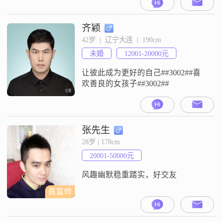
重可靠，做事情向来都是深思熟
虑，给人一种很靠谱的感觉
##3002##我有很强的责任感，无论
齐颖
是对工作还是对家庭，都会全力以
42岁  |  辽宁大连  |  190cm
赴##3002##而且我很乐观积极，面
未婚
12001-20000元
对困难和挫折总能保持良好的心态
去应对##3002##我也是个随和易
让彼此成为更好的自己##3002##喜
欢善良的女孩子##3002##
张先生
28岁 | 178cm
20001-50000元
风趣幽默稳重踏实，好交友
高富帅