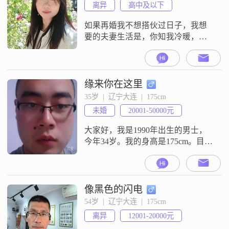
离异
高中及以下
如果再婚我不想搭伙过日子，我想
要的夫妻生活是，你知我冷暖，我
懂你悲欢，择一人终老，要么不开
始，开始就是一辈子
缘来你在这里
35岁  |  辽宁大连  |  175cm
未婚
20001-50000元
大家好，我是1990年出生的男士，
今年34岁。我的身高是175cm。目前
我的月收入在5001元到8000元这个
区间。我的工作地点在丹东。我的
学历是大专。关于我的一些个人特
征，我觉得自己是一个稳重可靠的
像黑色的闪电
人。在与人相处的时候，我比较注
54岁  |  辽宁大连  |  175cm
重平等沟通，愿意去倾听对方的想
离异
12001-20000元
法，也希望彼此之间能够坦诚交