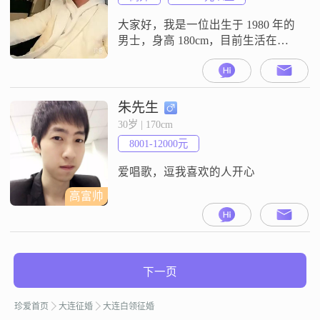
全意地付出##3
大家好，我是一位出生于 1980 年的
男士，身高 180cm，目前生活在大
连这座美丽的海滨城市##3002##我
性格方面比较自信果断，在处理各
种事情时能够迅速做出决策
##3002##我秉持着活在当下的理
朱先生
念，珍惜眼前，用心感受生活的每
30岁 | 170cm
一个瞬间##3002##生活中的我有不
8001-12000元
少爱好，比如热衷于美食探店，喜
欢穿梭在大街小巷，寻
爱唱歌，逗我喜欢的人开心
高富帅
下一页
珍爱首页
大连征婚
大连白领征婚