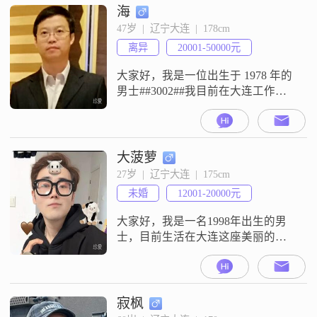
海
47岁  |  辽宁大连  |  178cm
离异
20001-50000元
大家好，我是一位出生于 1978 年的
男士##3002##我目前在大连工作，
身高 178 厘米##3002##我的学历是
大学本科，在工作中我一直保持着
认真努力的态度，月收入大概在
8001 - 12000 元##3002##我觉得自己
大菠萝
是个挺不错的人，性格稳重可靠，
27岁  |  辽宁大连  |  175cm
做事情很有责任感##3002##无论面
未婚
12001-20000元
对什么样的情况，我
大家好，我是一名1998年出生的男
士，目前生活在大连这座美丽的海
滨城市##3002##我拥有大学本科学
历，在工作中努力进取，现在的月
收入在12001到20000元之间
##3002##我性格稳重可靠，责任感
寂枫
强，对待生活和感情都非常认真