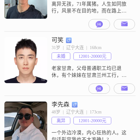
流。对于生活，我追求的是简单生
离异无孩，71年属猪。人生如同旅
活
行，风景不在目的地，而在路上。
想找一个聪明睿智，乐观开朗，身
材匀称，爱运动，热爱大自然的人
一路同行。收入稳定，工作不太忙
就好。
可笑
31岁  |  辽宁大连  |  168cm
未婚
12001-20000元
老家甘肃，父母普通职工均已退
休，有个妹妹在甘肃兰州工行，家
庭无负担。大学当了两年兵所以
2020年毕业，毕业后一直在中铁建
某局，一年大部分时间在项目上，
根据不同项目规定休假，一般来说
李先森
一年四次假。现在在西藏的项目，
48岁  |  辽宁大连  |  173cm
每三个月休半个月，介意的话就不
离异
12001-20000元
用有下文了。大学谈过一个对象，
异地两年多，最后因为异国无法继
一个外边冷漠，内心狂热的人。这
续所以在2020年分
句话形容我也不太准确！?