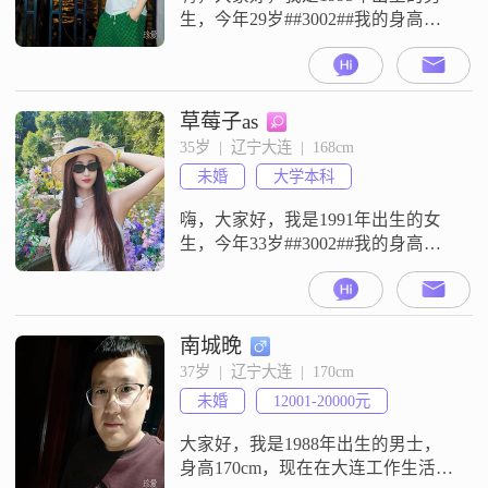
生，今年29岁##3002##我的身高是
173cm##3002##目前我的月收入在
12001到20000元这个区间，工作地
点是在大连##3002##关于学历，我
是高中及以下##3002##我这个人性
草莓子as
格比较稳重可靠，平时做事很有责
35岁  |  辽宁大连  |  168cm
任感，也挺有耐心，待人比较包容
未婚
大学本科
##3002##我觉得家庭很
嗨，大家好，我是1991年出生的女
生，今年33岁##3002##我的身高是
168cm##3002##目前我的工作地点在
大连，月收入在20001元到50000元
这个区间##3002##我的学历是大学
本科##3002##我是一个性格开朗爱
南城晚
笑的人，平时待人接物都比较乐观
37岁  |  辽宁大连  |  170cm
积极##3002##在生活态度上，我比
未婚
12001-20000元
较看重工作与生活的
大家好，我是1988年出生的男士，
身高170cm，现在在大连工作生活