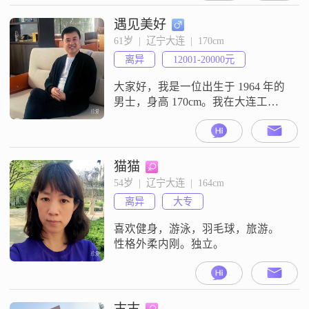
是一个稳重可靠的人，同时责任感
强，性格成熟稳重##3002##平时为
遇见美好
人耐心包容，在相处中会以家庭为
61岁  |  辽宁大连  |  170cm
重##3002##我习惯喜欢规划未来，
离异
12001-20000元
对待感情的态度是真诚相待##300
大家好，我是一位出生于 1964 年的
男士，身高 170cm。我在大连工
作，收入方面呢，在 20001 元到
50000 元之间。学历是硕士。
猫猫
54岁  |  辽宁大连  |  164cm
离异
大专
喜欢健身，游泳，羽毛球，旅游。
性格外柔内刚。独立。
古古