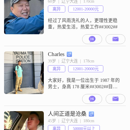
60岁  |  辽宁大连  |  170cm
##3002##我总是保持乐观积极的态
离异
12001-20000元
度，即使面对困难也不轻易放弃
##3002##与人相
经过了风雨洗礼的人，更理性更稳
重，热爱生活，热爱工作##3002##
Charles
39岁  |  辽宁大连  |  178cm
离异
12001-20000元
大家好，我是一位出生于 1987 年的
男士，身高 178 厘米##3002##目前
我在大连工作，月收入在 12001 -
20000 元之间##3002##我的学历是高
中及以下##3002##我觉得自己是一
个挺不错的人##3002##在生活中，
人间正道是沧桑
我性格稳重可靠，特别有责任感，
45岁  |  辽宁大连  |  180cm
无论是对家人还是对朋友都会全心
离异
50000元以上