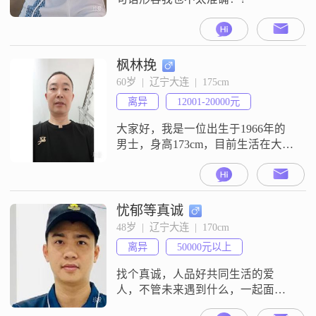
枫林挽
60岁  |  辽宁大连  |  175cm
离异
12001-20000元
大家好，我是一位出生于1966年的
男士，身高173cm，目前生活在大连
这座美丽的海滨城市。我拥有大学
本科学历，在工作中勤奋努力，月
收入稳定在12001到20000元之间。
我始终认为，责任感是男人的基
忧郁等真诚
石，所以我一直以真诚可靠的态度
48岁  |  辽宁大连  |  170cm
对待生活中的每一个人和每一件
离异
50000元以上
事。我非常喜欢规划未来，这让我
在生活中总能保持清晰的方向。宠
找个真诚，人品好共同生活的爱
物陪
人，不管未来遇到什么，一起面对
##3002##在性格方面，我自认为稳