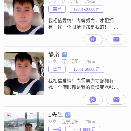
57岁  |  辽宁辽阳  |  175cm
离异
12001-20000元
我相信爱情！尚需努力，才配拥
有！找一个眼睛里都是我的！一起
慢慢变老。
静枭
57岁  |  辽宁辽阳  |  176cm
离异
12001-20000元
我相信爱情！尚需努力才配拥有！
找一个满眼都是我的慢慢变老那有
多幸福！实际年龄71年！
L先生
38岁  |  辽宁辽阳  |  170cm
未婚
5001-8000元