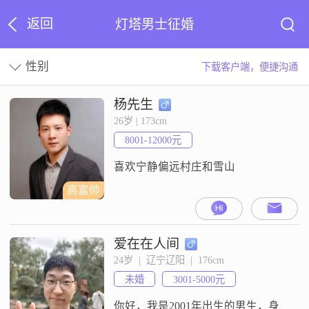
返回
灯塔男士征婚
性别
下载客户端，便捷沟通
杨先生
26岁 | 173cm
8001-12000元
喜欢宁静偏远村庄和雪山
高富帅
爱在在人间
24岁  |  辽宁辽阳  |  176cm
未婚
3001-5000元
你好，我是2001年出生的男生，身