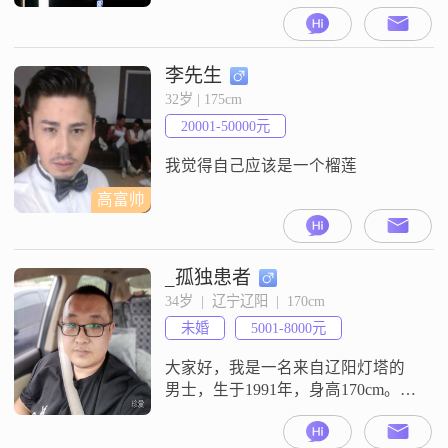
180cm##3002##我的月收入在5001到
8000元之间，目前从事着一份稳定
的工作##3002##虽然我的学历是中
专，但我一直保持着积极向上的态
李先生
度，努力提升自己的能力和素质
32岁 | 175cm
##3002##我性格随和，容易相处，
20001-50000元
真诚可靠，善于平衡工作与生活
##3002##在业余
我觉得自己应该是一个榴莲
高富帅
_孤独患者
34岁  |  辽宁辽阳  |  170cm
未婚
5001-8000元
大家好，我是一名来自辽阳灯塔的
男士，生于1991年，身高170cm。目
前月收入在 4000 到8000元之间。大
学本科学历，已购房，有一辆代步