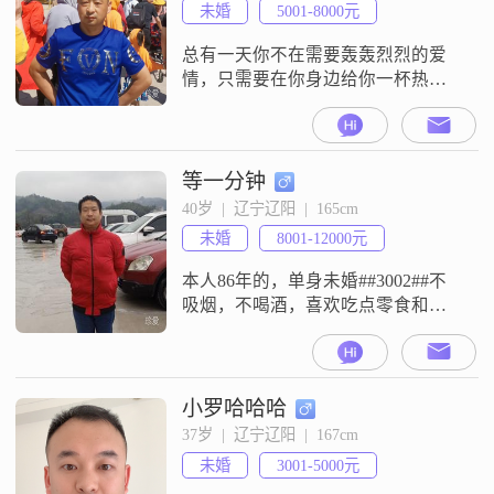
未婚
5001-8000元
总有一天你不在需要轰轰烈烈的爱
情，只需要在你身边给你一杯热水
的人，一个不会离开你的人。
等一分钟
40岁  |  辽宁辽阳  |  165cm
未婚
8001-12000元
本人86年的，单身未婚##3002##不
吸烟，不喝酒，喜欢吃点零食和水
果，性格方面，不内向也不外向，
遇上合适的人，能够坦诚相待，有
什么说什么，没有心机##3002##爱
情方面，希望坦诚，不要有所隐
小罗哈哈哈
瞒，我不会在意你的过去，两个人
37岁  |  辽宁辽阳  |  167cm
在一起，是要面对未来，而不是活
未婚
3001-5000元
在过去##3002##用一颗真诚的心，