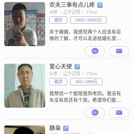
农夫三拳有点儿疼
46岁  |  辽宁辽阳  |  174cm
离异
20001-50000元
关于婚姻，我感觉两个人应该有足
够的了解，才可以走进结婚礼堂，
要不然等你进去才后悔就为时已
晚！
爱心天使
62岁  |  辽宁辽阳  |  175cm
离异
3001-5000元
我想找一个能陪我到老的。我没有
车没有房还有个孩。希望你们能了
解我?
静枭