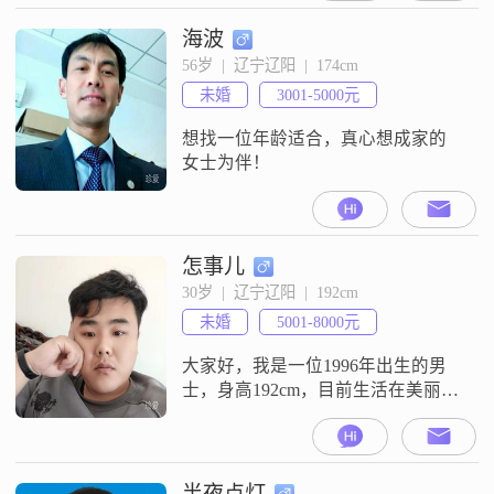
车。本人不吸烟，不喝酒，无纹
身，无不良嗜好。生活上，会做一
海波
些家常菜。性格随和易相处，为人
56岁  |  辽宁辽阳  |  174cm
真诚，对待感情专一。希望找个懂
未婚
3001-5000元
得关心人的另一半一起共度余
生！！！
想找一位年龄适合，真心想成家的
女士为伴！
怎事儿
30岁  |  辽宁辽阳  |  192cm
未婚
5001-8000元
大家好，我是一位1996年出生的男
士，身高192cm，目前生活在美丽的
辽阳##3002##我拥有大专学历，在
工作中勤奋努力，月收入稳定在
5001-8000元之间##3002##我性格稳
重可靠，成熟稳重，对待生活和工
半夜点灯