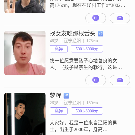
高176cm，现在在辽阳工作##3002##
我的学历是大专，月收入目前在
3001到5000元这个区间##3002##关
于我的性格，身边朋友评价我是个
稳重可靠的人，平时也比较幽默风
找女友吃那根舌头
趣，跟人相处起来随和，没什么架
46岁  |  辽宁辽阳  |  175cm
子##3002##我比较看重家庭，觉得
离异
5001-8000元
生活里家是很重要的部分，平时也
愿意花时间
找一位愿意要孩子心地善良的女
人。（孩子是亲生的就行，这是底
线）其他事可以不过问，需要有稳
定工作，交往中能彼此尊重，离异
无孩子或离异有女孩归对方的请联
系，没有做后爸的打算！拿的起放
梦辉
的下，不纠缠！不能生的就别联系
26岁  |  辽宁辽阳  |  180cm
了！
离异
5001-8000元
大家好，我是一位来自辽阳的男
士，出生于2000年，身高