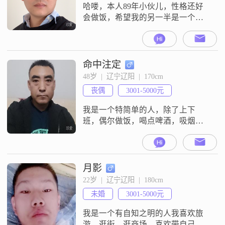
收获一份甜蜜的爱情##30
哈喽，本人89年小伙儿，性格还好
会做饭，希望我的另一半是一个以
家庭为主的女生
命中注定
48岁  |  辽宁辽阳  |  170cm
丧偶
3001-5000元
我是一个特简单的人，除了上下
班，偶尔做饭，喝点啤酒，吸烟，
刷手机，睡觉，没别的嗜好。丧
偶，与其相伴21载，卖房看病，无
力回天。父母己故，一女在外地生
活居住陪她姥，无经济负担。无名
月影
下房产，有住房，独一人生活，私
22岁  |  辽宁辽阳  |  180cm
企工作三班倒，有一小车上下班。
未婚
3001-5000元
本人诚实，稳重可靠，情感专一，
无朋友，能做家务，想找个良妻共
我是一个有自知之明的人我喜欢旅
度半生。
游，逛街，逛商场，喜欢带自己的