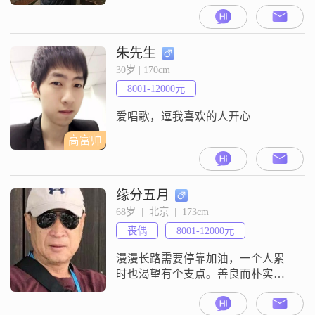
朱先生
30岁 | 170cm
8001-12000元
爱唱歌，逗我喜欢的人开心
高富帅
缘分五月
68岁  |  北京  |  173cm
丧偶
8001-12000元
漫漫长路需要停靠加油，一个人累
时也渴望有个支点。善良而朴实、
坚强又得体，风雨同舟、同享共
担，不论苦短、人生美好！珍重友