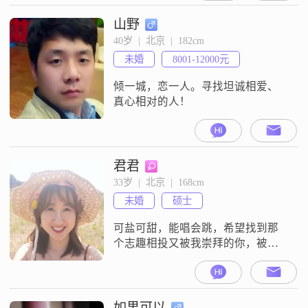
谊！
山野
40岁  |  北京  |  182cm
未婚
8001-12000元
倾一城，恋一人。寻找坦诚相爱、
真心相对的人！
君君
33岁  |  北京  |  168cm
未婚
硕士
可盐可甜，能唱会跳，希望找到那
个志趣相投又被我崇拜的你，被你
宠爱
如果可以