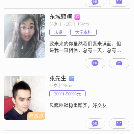
是傻白甜和公主病，通情达理，独
立自主。对待感情认真，也相信缘
分，一直在寻找那个对的人。遇到
东城颖颖
对的人，也希望彼此能够呵护经
38岁  |  北京  |  164cm
营，不负流年，携手走过浅浅岁
未婚
大学本科
月。回眸时，满眼都是属于我们的
美好时光。我喜欢烹饪、读书。烹
致未来的你虽然我们素未谋面，但
饪让我感受到事物的意
是我一直相信，总有一天，总有一
个人，他阳光开朗，他乐观向上，
他会愿意与我一起共担风雨，共享
繁华人生。我期待着，我努力让自
己成为更好的自己，只为在对的时
张先生
间对的地点遇见那个对的你。你是
28岁 | 178cm
吗？你怎么还不来？你若不来，我
20001-50000元
不敢老去……有思想，有活力，有
厨艺，爱生活，爱笑的我等着你来
风趣幽默稳重踏实，好交友
牵我的手。本人工作北
高富帅