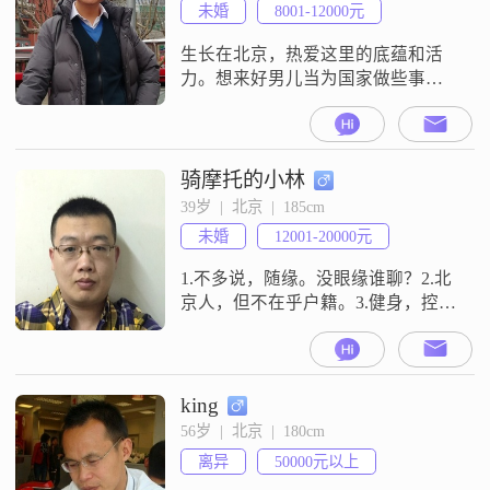
未婚
8001-12000元
生长在北京，热爱这里的底蕴和活
力。想来好男儿当为国家做些事
情，自大学起便踏上了一条不一样
的路，立足岗位，利用所学的医疗
技能，保家卫国。善良，真诚，孝
顺，这是我的为人持家之道。进
骑摩托的小林
取，积极，爱拼，这是我的立身职
39岁  |  北京  |  185cm
场之形。
未婚
12001-20000元
1.不多说，随缘。没眼缘谁聊？2.北
京人，但不在乎户籍。3.健身，控
烟，目前目标，酒肯定要喝，应酬
与放空自我。4.爱好不多，男女本不
同，互相尊重理解。5.认同门当户
对，欣赏平凡生活，共同进步。感
king
谢，语文没及格，就不多写了。
56岁  |  北京  |  180cm
离异
50000元以上