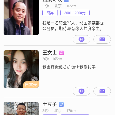
52岁  |  北京  |  165cm
离异
8001-12000元
我是一名转业军人，现国家某部委
公务员，期待与有缘人共度余生。
王女士
26岁 | 165cm
我崇拜你像英雄你疼我像孩子
白富美
土豆子
34岁  |  北京  |  170cm