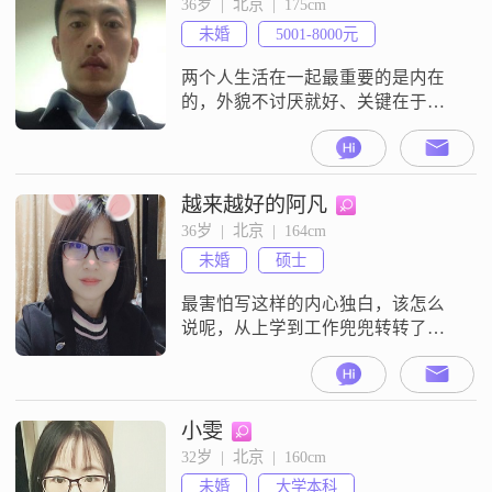
36岁  |  北京  |  175cm
备打过交道，各种机床都开过修过
未婚
5001-8000元
研究过，24岁在大型国企当车间大
主任。后考成人大学毕业，学过行
两个人生活在一起最重要的是内在
政管理，法律，
的，外貌不讨厌就好、关键在于互
相包容互相磨合，希望认识的她是
一位想性情随和、性格活泼开朗的
女孩！
越来越好的阿凡
36岁  |  北京  |  164cm
未婚
硕士
最害怕写这样的内心独白，该怎么
说呢，从上学到工作兜兜转转了很
多城市，最后又回到北京，想稳定
下来，找个家啦。希望缘分会出现
吧。
小雯
32岁  |  北京  |  160cm
未婚
大学本科