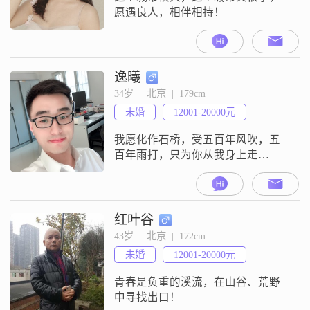
愿遇良人，相伴相持！
逸曦
34岁  |  北京  |  179cm
未婚
12001-20000元
我愿化作石桥，受五百年风吹，五
百年雨打，只为你从我身上走
过……我在等你
红叶谷
43岁  |  北京  |  172cm
未婚
12001-20000元
青春是负重的溪流，在山谷、荒野
中寻找出口！