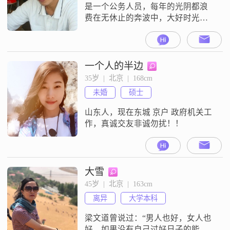
是一个公务人员，每年的光阴都浪
费在无休止的奔波中，大好时光换
来的是事业的成功，失去的是青春
年华和家庭，空闲下来喜欢听听音
乐会，爬山，旅游，打打球，看看
电影，去图书馆看看书，心目中的
一个人的半边
她，忠诚，即使有一天双方不喜欢
35岁  |  北京  |  168cm
也不会被绿，如果爱上别人能提前
未婚
硕士
告知一声，能交流，特殊的癖好、
看不惯的地方、苦闷，能够互相分
山东人，现在东城 京户 政府机关工
享交谈，理想的大概就
作，真诚交友非诚勿扰！！
大雪
45岁  |  北京  |  163cm
离异
大学本科
梁文道曾说过：“男人也好，女人也
好，如果没有自己过好日子的能