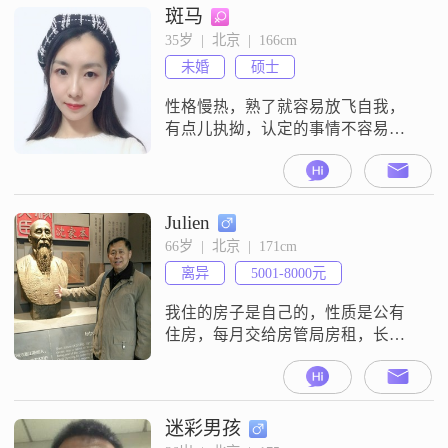
斑马
35岁  |  北京  |  166cm
未婚
硕士
性格慢热，熟了就容易放飞自我，
有点儿执拗，认定的事情不容易改
变。吃不胖体质，但是也注重运
动，爱瑜伽，瑜伽五年多，从喜欢
变为习惯，曾兼职做过瑜伽老师。
工作相对稳定，不加班，京户京牌
Julien
儿。
66岁  |  北京  |  171cm
离异
5001-8000元
我住的房子是自己的，性质是公有
住房，每月交给房管局房租，长期
属于我的，单位分配的。在朝阳
区，四环以内，60平次内，两居。
解译下。其它地方还有，在出租。
1978年参加工作，在工厂当过技术
迷彩男孩
工人，车间主任，与日本技术和设