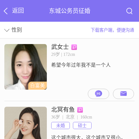
返回
东城公务员征婚
性别
下载客户端，便捷沟通
武女士
29岁 | 172cm
希望今年过年我不是一个人
白富美
北冥有鱼
36岁  |  北京  |  160cm
未婚
硕士
这个城市很大，这个城市又很小，