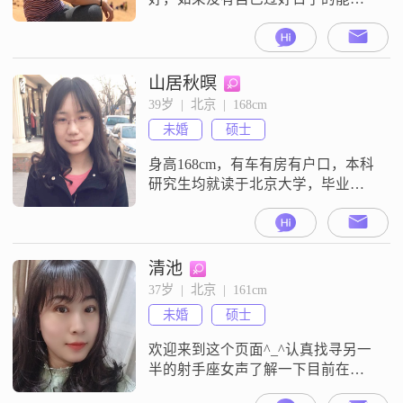
力，那他也没有和别人过好日子的
能力。一个女人一定要有别人没法
拿走的东西，这个才是重要的。”经
有过失败的婚姻，独自走过几度春
山居秋暝
秋，读书、健身、旅游、与朋友小
39岁  |  北京  |  168cm
聚，只要是能使自己越变越好的东
未婚
硕士
西，我都愿意去尝试。性格是北京
大妞，直率、随和。工作稳定，收
身高168cm，有车有房有户口，本科
入稳定，希望遇到个
研究生均就读于北京大学，毕业后
在国家部委一直从事经济管理类工
作，中间有几年曾外派出国，较为
上进，喜爱学习。性格温和沉静，
较为谦让，家庭观念比较传统，父
清池
母和亲戚大多为公务员。体型身材
37岁  |  北京  |  161cm
偏高挑。喜欢读书做手工，绘画书
未婚
硕士
法，希望能与伴侣岁月静好，守望
相助。择偶标准：体型高大，身高
欢迎来到这个页面^_^认真找寻另一
176以上，聪
半的射手座女声了解一下目前在一
家央企工作，自幼家境良好，但不