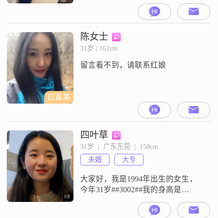
东莞。我拥有大学本科学历，在工
作中努力进取，月薪在12001到
20000元之间。我性格独立自信，乐
观积极，总是享受当下的每一刻。
陈女士
生活中，我非常注重自我提升和生
31岁 | 162cm
活品质。我喜欢登山徒步，感受大
留言看不到，请联系红娘
自然的魅力；也喜欢瑜伽塑形，保
持健康的体魄和良好的心态。我认
为
白富美
四叶草
31岁  |  广东东莞  |  158cm
未婚
大专
大家好，我是1994年出生的女生，
今年31岁##3002##我的身高是
158cm##3002##我现在在东莞工作生
活##3002##我的学历是大专