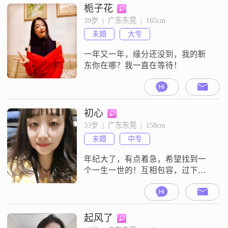
栀子花
39岁  |  广东东莞  |  165cm
未婚
大专
一年又一年，缘分还没到，我的靳
东你在哪？我一直在等待！
初心
33岁  |  广东东莞  |  158cm
未婚
中专
年纪大了，有点着急，希望找到一
个一生一世的！互相包容，过下半
辈子，不真心的不要打扰，本人长
的一般般，如果要求很漂亮请别打
扰！想要孩子。不打算生孩子的，
请别打扰！未来希望互相照应。，
起风了
生病了可以有个伴，老了可以一辈