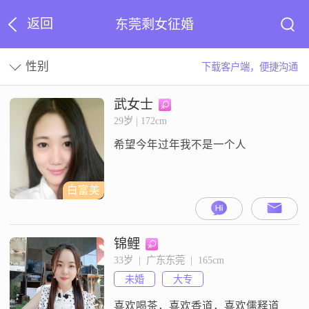
返回
东莞剩女征婚
性别
下载客户端，便捷沟通
武女士
29岁 | 172cm
希望今年过年我不是一个人
白富美
锦鲤
33岁  |  广东东莞  |  165cm
未婚
大专
喜欢喝茶，喜欢香道，喜欢儒释道