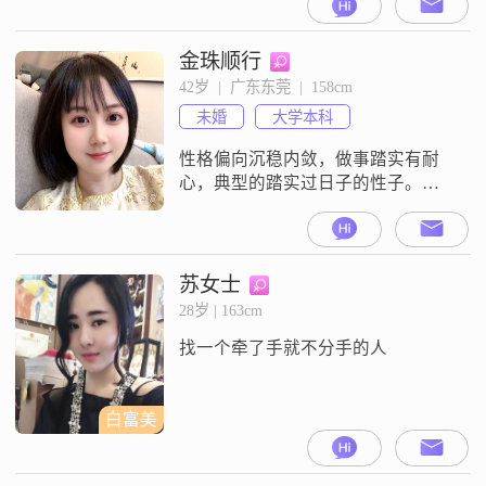
意找结婚的请勿打扰，谢谢
金珠顺行
42岁  |  广东东莞  |  158cm
未婚
大学本科
性格偏向沉稳内敛，做事踏实有耐
心，典型的踏实过日子的性子。平
日里心态平和，待人真心实意，懂
得包容与体谅。生活里简单知足，
喜欢安稳的日常，闲暇时会打理生
活、看看风景，享受平淡里的小美
苏女士
好。对待感情专一认真，向往细水
28岁 | 163cm
长流的陪伴，不玩暧昧，只想找一
找一个牵了手就不分手的人
位三观相合、心地善良的伴侣。希
望对方人品端正、真诚专一，性格
随和，懂得互相珍惜。
白富美