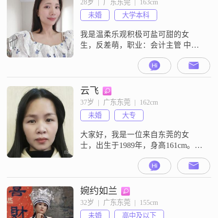
28岁  |  广东东莞  |  163cm
子在一起！彼此照顾。心好，人品
未婚
大学本科
好，有责任。，就好，条件其次！
我是温柔乐观积极可盐可甜的女
生，反差萌，职业：会计主管 中级
会计师 籍贯：河源 坐标：东莞高埗
体重：95斤 学校：广东白云学院 爱
好：唱歌🎤画画🎨跑步，爱早睡，
希望对方是个阳光温暖深情责任担
云飞
当的男生/不抽烟/除不动产外尽量不
37岁  |  广东东莞  |  162cm
负债，可接受的年龄差：小二大四
未婚
大专
身高：165cm以上 学历：本科 长
相：中等
大家好，我是一位来自东莞的女
士，出生于1989年，身高161cm。我
拥有大专学历，在工作中勤奋努
力，月收入在3001到5000元之间。
我性格温柔体贴，善解人意，是个
简单的人，不喜欢太复杂的关系。
婉约如兰
爱好佛学和瑜伽，不影响工作生活
32岁  |  广东东莞  |  155cm
的情况下每天必打坐念佛，有空偶
未婚
高中及以下