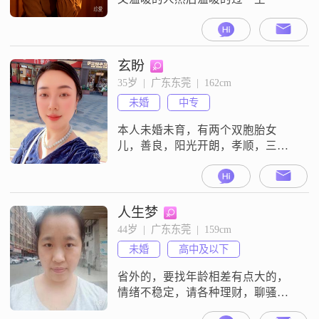
玄盼
35岁  |  广东东莞  |  162cm
未婚
中专
本人未婚未育，有两个双胞胎女
儿，善良，阳光开朗，孝顺，三观
正，特别爱干净，讲卫生有洁癖。
有信仰，生活中对自己要求特别
高，严谨自律。个人爱好：拜佛，
听音乐，看书，运动瑜伽，弹琴，
人生梦
喜欢独处。外在条件只是条件之
44岁  |  广东东莞  |  159cm
一！经济条件再好，不符合以上标
未婚
高中及以下
准本人也看不上，宁缺毋滥。追求
同频共振寻找灵魂伴侣。年龄超过
省外的，要找年龄相差有点大的，
45岁以上的大叔，不符合以
情绪不稳定，请各种理财，聊骚和
要生日这类红包的人，不是真心诚