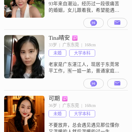
93年来自潮汕，经历过一段很痛苦
的婚姻，女儿跟着我，希望能遇到
个情绪稳定疼老婆的对象，
Tina晴安
33岁  |  广东东莞  |  168cm
未婚
大学本科
老家是广东湛江人，现居于东莞常
平工作，🈶一姐一弟，普通家庭。
平时生活圈较窄，希望在这里遇到
心仪的ta~本人性格善良乐观开朗，
有原则性，平时独处时看书，会收
拾东西搞卫生，周末会出门逛街游
可期
玩找美食。对方🈶稳定经济收入来
36岁  |  广东东莞  |  168cm
源，希望是广东人优先考虑到生活
未婚
大学本科
饮食语言相同度，人格底色是善
良，🈶责任感担当，🈶原则守底
不要放弃，总会遇见遇见那位懂你
线，🈶情?
又温暖的人然后温暖的过一生