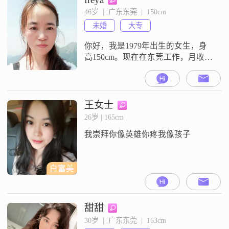
我比较注重生活品质，平时也喜欢
46岁  |  广东东莞  |  150cm
时尚穿搭##3002##我习惯真诚沟
未婚
大专
通，在相处中比较看重安全感，情
绪状态比较
你好，我是1979年出生的女生，身
高150cm。现在在东莞工作，月收入
在8001到12000元之间，学历是大
专。我是一个善解人意的人，平时
性格乐观积极，和大家相处起来比
较随和。我觉得自己是一个真诚可
王女士
靠的人，平时做事也追求事业上的
26岁 | 165cm
成就。我比较注重健康管理，生活
我崇拜你像英雄你疼我像孩子
里独立自信。平时性格温柔体贴，
也算是一个热爱生活的人，平时性
格
白富美
甜甜
30岁  |  广东东莞  |  163cm