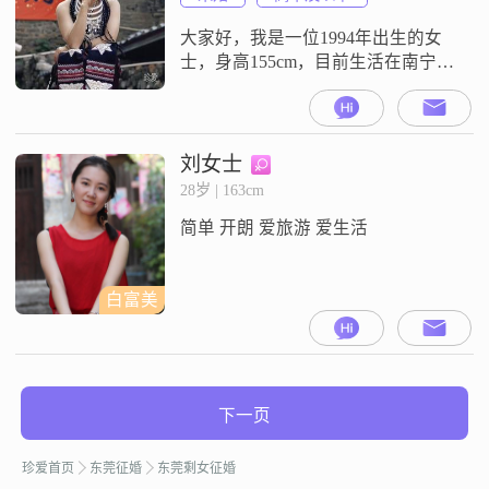
尔锻炼身体练练瑜伽，作息比较规
律，平时10点左右就寝。我热爱生
大家好，我是一位1994年出生的女
活，
士，身高155cm，目前生活在南宁
##3002##我的月收入在5001到8000
元之间，虽然学历是高中及以下，
但我一直保持着积极向上的生活态
度##3002##我性格开朗，总是爱
刘女士
笑，这让我的生活充满了阳光
28岁 | 163cm
##3002##我独立自信，能够处理生
简单 开朗 爱旅游 爱生活
活中的各种问题，同时也随和易相
处，喜欢与人真诚
白富美
下一页
珍爱首页
东莞征婚
东莞剩女征婚