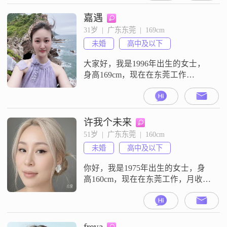
##3002##我的月收入在12001元到
20000元之间##3002##我是一个乐观
嘉遇
积极的人，平时热爱生活##3002##
31岁  |  广东东莞  |  169cm
我的性格随和，比较容易相处
未婚
高中及以下
##3002##我觉得自
大家好，我是1996年出生的女士，
身高169cm，现在在东莞工作
##3002##我的月收入在12001到
20000元之间，学历是高中及以下
##3002##我是一个乐观积极的人，
平时比较享受慢节奏的生活
许我个未来
##3002##我觉得两个人相处，互相
51岁  |  广东东莞  |  160cm
尊重是非常重要的##3002##我对自
未婚
高中及以下
己该做的事情有很强的责任感，说
要做的事情就会
你好，我是1975年出生的女士，身
高160cm，现在在东莞工作，月收入
在5001到8000元之间，学历是高中
及以下##3002##我是一个独立自信
的人，平时性格细腻敏感，做事情
比较注重细节##3002##在生活中，
freya