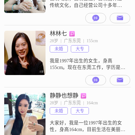
传统文化，自己经营公司十多年
了，传统行业，不卷不内耗，姐妹
说我年纪轻轻就在过退休生活，但
慢节奏追求内心的成长就是我需要
的，找到灵魂契合的另一半，共同
林林七
修行，安稳生活
28岁  |  广东东莞  |  155cm
未婚
大专
我是1997年出生的女生，身高
155cm。现在在东莞工作，学历是大
专，月收入在8001到12000元这个范
围。我是一个真诚可靠的人，平时
也习惯真诚沟通，觉得两个人相处
最重要的就是坦诚。我平时比较注
静静也想静
重细节，也很注重生活品质，希望
28岁  |  广东东莞  |  164cm
把日子过得舒服自在。我有游泳这
未婚
大专
个爱好，也体验过潜水。另外我还
喜欢做旅行攻略，每次出门前都会
大家好，我是一位1997年出生的女
仔细
性，身高164cm，目前生活在美丽的