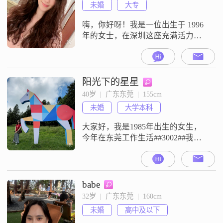
未婚
大专
嗨，你好呀！我是一位出生于 1996
年的女士，在深圳这座充满活力的
城市工作。我的身高大概 163cm
呢。每个月收入在 3001 - 5000 元这
个范围。我性格乐观积极，一直追
求稳定又安逸的生活。我觉得生活
阳光下的星星
品质很重要，哪怕平凡的日子里，
40岁  |  广东东莞  |  155cm
也能发现不少美好。家庭对我来说
未婚
大学本科
永远是第一位的，我会为了家人付
出一切。我的情绪特别
大家好，我是1985年出生的女生，
今年在东莞工作生活##3002##我的
身高是155cm，学历是大学本科，目
前的月收入在8001元到12000元之间
##3002##在我看来，性格比什么都
重要##3002##身边的朋友通常觉得
babe
我是一个温柔体贴的人，平时待人
32岁  |  广东东莞  |  160cm
随和，比较容易相处##3002##我对
未婚
高中及以下
生活抱有热爱，也一直努力把日