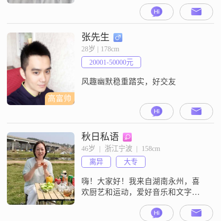
前我的月收入在8001到12000元之
间，工作稳定，生活还算不错。虽
然我的学历是高中及以下，但我一
直保持着学习和进步的态度。性格
张先生
方面，我成熟稳重，做事稳重可
28岁 | 178cm
靠，责任感很强。在生活中，我是
20001-50000元
一个耐心包容的人，能够理解和尊
重他人的想法和感受。我追求事业
风趣幽默稳重踏实，好交友
成功，
高富帅
秋日私语
46岁  |  浙江宁波  |  158cm
离异
大专
嗨！大家好！我来自湖南永州，喜
欢厨艺和运动，爱好音乐和文字的
我寻觅情绪稳定的你，相信1+1的力
量大于2，期待下半生与你惺惺相