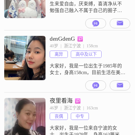
意倾听他人的心
生来爱自由，厌束缚，喜清净从不
勉强自己融入不属于自己的圈子合
群是选择，独处才是本能敏感藏心
底，洒脱显外表待人真诚，爱恨随
心不讨好谁，不牵绊谁合得来就同
行，合不来就各自安好
denGdenG
40岁  |  浙江宁波  |  158cm
离异
高中及以下
大家好，我是一位出生于1985年的
女士，身高158cm，目前生活在美丽
的宁波##3002##我在一家不错的公
司工作，每个月的收入大概在8001
到12000元之间##3002##虽然我的学
历是高中及以下，但我一直保持着
夜里看海
学习的热情，不断提升自己
46岁  |  浙江宁波  |  163cm
##3002##性格方面，我自认为是一
丧偶
中专
个温柔体贴的人，总是愿意去理解
和关心他人#
大家好，我是一位来自宁波的女
士，出生于1979年，身高163厘米