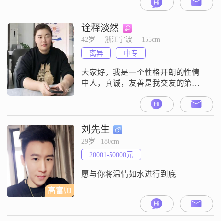
国企单位，月收入在5000元---8000
元之间##3002##本人性格独立自
信，注重健康养身，追求自我的内
诠释淡然
心富足松弛惬意，喜欢小确幸的生
42岁  |  浙江宁波  |  155cm
活##3002##平时喜欢看电影和听音
离异
中专
乐，这让我能够在忙碌的工作之余
放松心情
大家好，我是一个性格开朗的性情
中人，真诚，友善是我交友的第一
标准##3002##希望的另一半是个懂
得相互理解包容，情绪稳定的人
##3002##
刘先生
29岁 | 180cm
20001-50000元
愿与你将温情如水进行到底
高富帅