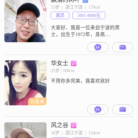
努力提升自己##3002##性格方面，
53岁  |  浙江宁波  |  170cm
我自认为是一个温柔体贴##3001##
离异
5001-8000元
善解人意的人##3002##我喜欢开朗
地
大家好，我是一位来自宁波的男
士，出生于1972年，身高
170cm##3002##我的月收入在5001到
8000元之间，学历为高中及以下
##3002##我性格上比较注重责任
感，真诚可靠，总是希望能给身边
华女士
的人带来温暖和信任##3002##在生
25岁 | 160cm
活中，我保持乐观积极的态度，面
不用你多完美，我喜欢就好
对困难时也能耐心包容，努力寻找
解决办法##3002#
白富美
风之谷
36岁  |  浙江宁波  |  154cm