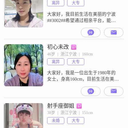
离异
大专
大家好，我目前生活在美丽的宁波
##3002##希望通过相亲平台，能遇
到一个与我相互欣赏，共同成长的
伴侣##3002##
初心未改
46岁  |  浙江宁波  |  160cm
离异
大专
大家好，我是一位出生于1980年的
女士，身高160cm，目前生活在美丽
的宁波##3002##我在一家私立医院
做护理管理，月收入在6500到8000
元之间，虽然不是特别高，但足够
让我过上舒适的生活##3002##我拥
射手座御姐
有大专学历，在这个快速发展的时
38岁  |  浙江宁波  |  151cm
代，我一直在努力提升自己
未婚
大专
##3002##我性格温柔体贴，总是愿