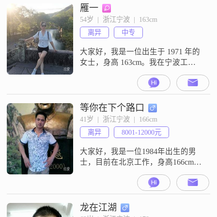
雁一
54岁  |  浙江宁波  |  163cm
离异
中专
大家好，我是一位出生于 1971 年的
女士，身高 163cm。我在宁波工
作，收入方面还算不错，在 12001 -
20000 元这个范围。我的学历是中
专。我觉得自己最大的特点就是情
绪稳定，不会动不动就发脾气或者
等你在下个路口
情绪大起大落。家庭观念在我心里
41岁  |  浙江宁波  |  166cm
一直占据着很重要的位置，我认为
离异
8001-12000元
家庭的和睦温馨是最宝贵的。我也
是个独立自信的人，能
大家好，我是一位1984年出生的男
士，目前在北京工作，身高166cm，
月收入在5001到8000元之间。我的
学历是中专，虽然不是很高，但我
一直在努力提升自己。我性格幽默
风趣，喜欢在生活中找乐趣，也愿
龙在江湖
意把快乐带给大家。责任感强是我