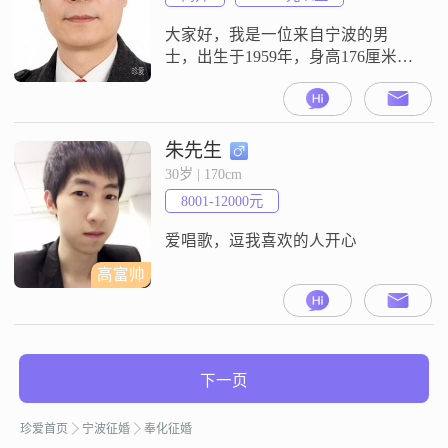
意把快乐分享给身边的人。同时，
我也是一个自信果断的人，在面对
大家好，我是一位来自宁波的男
困
士，出生于1959年，身高176厘米
##3002##我在工作中表现出色，目
前月收入超过50000元##3002##虽然
我的学历是中专，但我一直通过实
践和学习不断提升自己##3002##性
朱先生
格方面，我自认为稳重可靠，做事
30岁 | 170cm
自信果断，有很强的责任感和担当
8001-12000元
##3002##在生活中，我始终保持乐
观积极的
爱唱歌，逗我喜欢的人开心
高富帅
下一页
珍爱首页
宁波征婚
奉化征婚