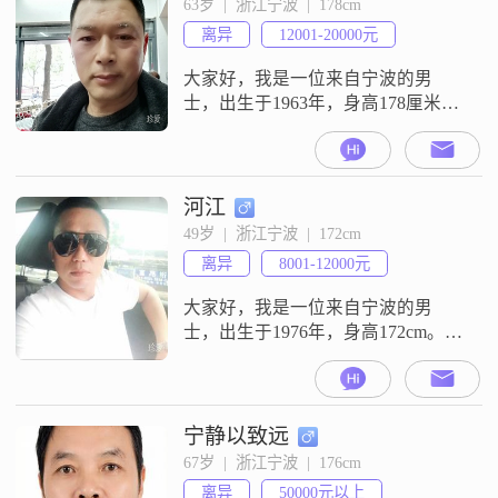
63岁  |  浙江宁波  |  178cm
的一个特点，无论是对工作还是对
离异
12001-20000元
家庭，我都会尽力去承担和负责。
我看待生活很乐观积极，即使遇到
大家好，我是一位来自宁波的男
困
士，出生于1963年，身高178厘米。
我在宁波有着稳定的工作，月收入
在12001到20000元之间。虽然我的
学历是高中及以下，但我一直通过
自己的努力和实践，在工作中不断
河江
学习和成长。我性格稳重可靠，做
49岁  |  浙江宁波  |  172cm
事自信果断，有很强的责任感和事
离异
8001-12000元
业心。在生活中，我成熟稳重，真
诚待人，对待感情非常认真和投
大家好，我是一位来自宁波的男
入。我
士，出生于1976年，身高172cm。我
在宁波有着稳定的工作，月收入在
8001到12000元之间。虽然我的学历
是高中及以下，但我一直保持着积
极向上的态度，努力工作，不断提
宁静以致远
升自己。我觉得自己是个幽默风趣
67岁  |  浙江宁波  |  176cm
的人，喜欢在生活中找乐趣，也愿
离异
50000元以上