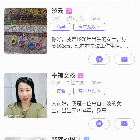
惜、把人生残缺的那一笔连接，希
望人生圆满。感恩相遇！
淡云
47岁  |  浙江宁波  |  162cm
离异
高中及以下
你好，我是1978年出生的女士，身
高162cm，现在在宁波工作生活。我
的学历是高中及以下，目前的月收
入在3001到5000元。我的性格比较
开朗爱笑，平时是一个乐观积极的
人。对于生活，我没有什么太复杂
幸福女孩
的想法，就是追求简单幸福。我是
61岁  |  浙江宁波  |  158cm
一个比较直接的人，觉得日子过得
丧偶
高中及以下
舒心最重要。现在希望能在宁波遇
到一个合适的人，两人能实实在在
大家好，我是一位来自宁波的女
地
士，出生于1964年，身高
158cm##3002##我在宁波有着稳定的
工作，月收入在3001到5000元之间
##3002##虽然我的学历是高中及以
下，但我一直保持着学习的热情，
飘落的树叶