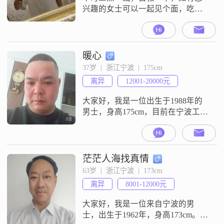
兴趣的女士可以一起见个面，吃个
饭或者逛一下，以结婚为目的，宁
波周边，奉化周边
暖心
37岁  |  浙江宁波  |  175cm
离异
12001-20000元
大家好，我是一位出生于1988年的
男士，身高175cm，目前在宁波工
作。我的月收入在12001到20000元
之间，虽然学历是高中及以下，但
我一直保持着稳重可靠、勤俭节约
的生活态度。我相信，生活的质量
茫茫人海找真情
不在于金钱的多少，而在于我们如
63岁  |  浙江宁波  |  173cm
何珍惜和利用它。我性格乐观积
离异
8001-12000元
极，追求稳定安逸的生活。我喜欢
外出旅行，探索世界的美好，但我
大家好，我是一位来自宁波的男
也非
士，出生于1962年，身高173cm。目