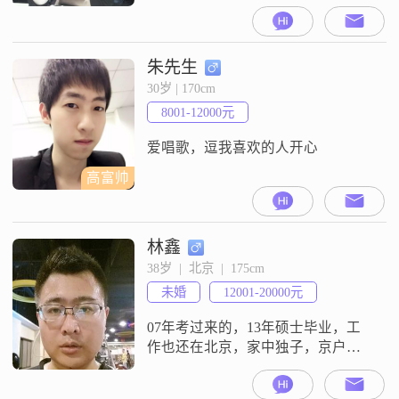
闲的时候，看下美剧韩综。喜欢旅
行。希望找20-30岁的女生
朱先生
30岁 | 170cm
8001-12000元
爱唱歌，逗我喜欢的人开心
高富帅
林鑫
38岁  |  北京  |  175cm
未婚
12001-20000元
07年考过来的，13年硕士毕业，工
作也还在北京，家中独子，京户。
希望能遇到有眼缘的你！不吃火锅
的勿扰~