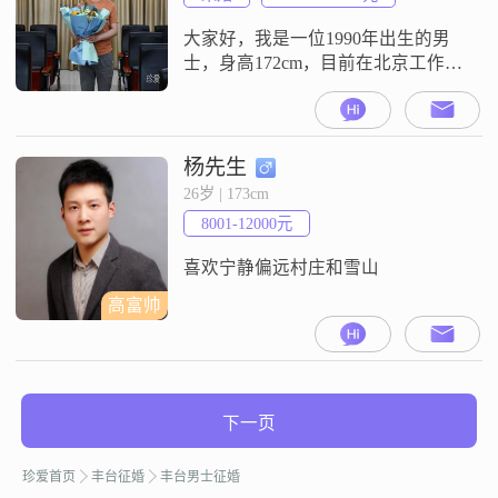
Switch 偏爱剧情推理JR
大家好，我是一位1990年出生的男
士，身高172cm，目前在北京工作，
月收入在20001到50000元之间
##3002##我拥有博士学位，这让我
在工作和生活中都更加注重细节和
逻辑性##3002##性格方面，我自认
杨先生
为是一个稳重可靠的人##3002##在
26岁 | 173cm
生活中，我总是以一种成熟稳重的
8001-12000元
态度去面对各种挑战和问题
##3002##
喜欢宁静偏远村庄和雪山
高富帅
下一页
珍爱首页
丰台征婚
丰台男士征婚