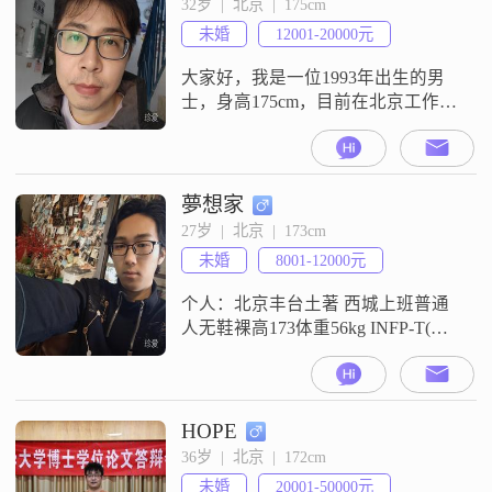
32岁  |  北京  |  175cm
的你是一个懂事，开朗，善解人
未婚
12001-20000元
意，孝顺老人。累了，心累了，真
心累了！希望忙完了一天的工作回
大家好，我是一位1993年出生的男
到楼下，家，亮着灯
士，身高175cm，目前在北京工作，
月收入在12001到20000元之间
##3002##我拥有博士学位，这让我
在工作和生活中都更加注重细节和
规划##3002##性格方面，我比较随
夢想家
和，容易相处##3002##我相信真诚
27岁  |  北京  |  173cm
是人与人之间建立信任的基础，所
未婚
8001-12000元
以我一直努力做到真诚可靠
##3002##
个人：北京丰台土著 西城上班普通
人无鞋裸高173体重56kg INFP-T(纯
正小蝴蝶)二次元社恐但话痨 工作前
曾出过cos(自嗨不出展)小学信息教
师(事业编)家庭：独生子女 普通和睦
家庭 父母健在 无养老负担兴趣：空
HOPE
闲宅家游戏 主端游什么都可玩FPS
36岁  |  北京  |  172cm
略苦手擅长MOBA 单机可Steam
未婚
20001-50000元