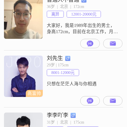
##3002##认真找对象##3002##
36岁  |  北京  |  172cm
离异
12001-20000元
大家好，我是1989年出生的男士，
身高172cm，目前在北京工作，月收
入在12001到20000元之间，学历是
大学本科##3002##我补充一些我的
个人信息家庭 原生家庭温暖健康，
母亲尚在，家中排行老二，有哥哥
刘先生
是医生，嫂子公务员，工作 我在北
29岁 | 175cm
京工作，张家口人，性格开朗乐
8001-12000元
观，热爱生活，有稳定工作，有一
技之长##3002#
只想在茫茫人海与你相遇
高富帅
李李吖李
31岁  |  北京  |  175cm