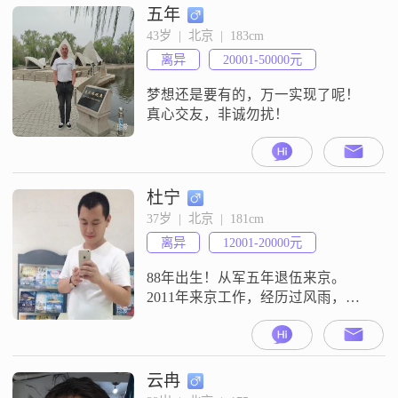
五年
43岁  |  北京  |  183cm
离异
20001-50000元
梦想还是要有的，万一实现了呢！
真心交友，非诚勿扰！
杜宁
37岁  |  北京  |  181cm
离异
12001-20000元
88年出生！从军五年退伍来京。
2011年来京工作，经历过风雨，吃
过不为人知的苦，一家旅行社，平
时工作较忙，以前经常出差，如果
遇到另一半，可以不出差。不喜欢
非主流。女人负责貌美如花，相夫
云冉
教子，我负责挣钱养家。希望未来