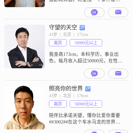
多的女士一起逛吃逛吃，平平淡淡
简单的幸福?
守望的天空
43岁  |  北京  |  175cm
离异
50000元以上
我身高173cm，本科学历，事业出
色，每月收入超过50000元，在性格
方面，我自认为是一个稳重可靠的
人，做事自信果断，不喜欢拖泥带
水。在生活中，我也是一个幽默风
趣的人，善于与人沟通交流，能够
照亮你的世界
给身边的人带来快乐和轻松的氛
43岁  |  北京  |  176cm
围。此外，我有着强烈的责任感和
离异
50000元以上
成熟稳重的个性，对待家庭和朋友
都会非常真诚可靠。我认为，选择
陪伴比承诺关键，懂你比爱你重要
一个伴侣不仅
##3002##在这个车水马龙的世界，
能遇见已是不易##3002##