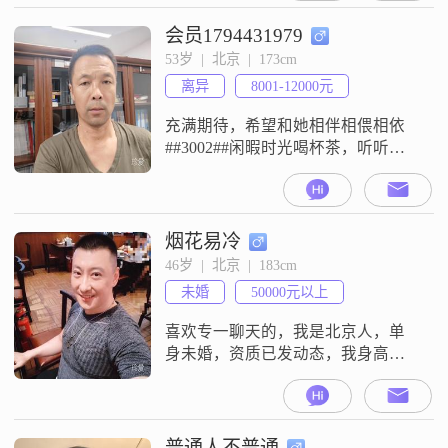
会员1794431979
53岁  |  北京  |  173cm
离异
8001-12000元
充满期待，希望和她相伴相偎相依
##3002##闲暇时光喝杯茶，听听音
乐，偶尔旅行，领略大好河山，风
土人情，看世间繁华！
烟花易冷
46岁  |  北京  |  183cm
未婚
50000元以上
喜欢专一聊天的，我是北京人，单
身未婚，资质已发动态，我身高
183cm，体重85公斤，不抽烟不喝酒
不油腻，爱运动，工作是教育管
理，负责剑桥托福英语及语文，月
收入高，房车都有，资料齐全
普通人不普通