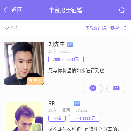
返回
丰台男士征婚
性别
下载客户端，便捷沟通
刘先生
29岁 | 180cm
20001-50000元
愿与你将温情如水进行到底
高富帅
SR一一一
39岁  |  北京  |  175cm
未婚
5001-8000元
这个些什么好呢...真没什么可写的，