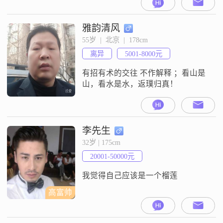
雅韵清风
55岁  |  北京  |  178cm
离异
5001-8000元
有招有术的交往 不作解释 ；看山是
山，看水是水，返璞归真！
李先生
32岁 | 175cm
20001-50000元
我觉得自己应该是一个榴莲
高富帅