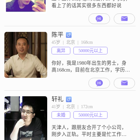
看上了的话其实很多东西都好说
陈平
45岁  |  北京  |  168cm
离异
50000元以上
你好，我是1980年出生的男士，身
高168cm，目前在北京工作，学历是
大学本科，月收入在50000元以上。
关于我的性格，我平时比较外向健
谈，随和易相处，平时也喜欢阅读
和写作。在为人处世上，我自认成
轩礼
熟稳重，有耐心也比较包容。对于
41岁  |  北京  |  172cm
感情，我认为相互尊重、真诚相待
未婚
50000元以上
是基本的前提，我期待的是一段双
向奔赴的关系。我更看重活在当下
天津人，跟朋友合开了个小公司，
的状
刚步入正轨。平时主要是忙工作，