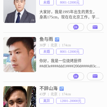
未婚
8001-12000元
大家好，我是1995年出生的男生，
身高175cm，现在在北京工作，学历
是大学本科，月收入在8001到12000
元之间##3002##我的性格里，大家
常说我稳重可靠，责任感强，平时
也一直是乐观积极的状态，觉得活
鱼与雨
着就要活在当下##3002##我一直把
30岁  |  北京  |  174cm
家庭看得很重，觉得自己是个真诚
未婚
8001-12000元
可靠的人##3002##平时生活里，我
比较注
你好，我是一位烧烤厨师
##d83e####ddd1####200d####d83c####d
平时熬夜比较多，希望你也是一个
夜猫子##3002##我不太会讲那些好
听的话，就是想实实在在地找个人
一起过日子##3002##如果你也是这
不辞山海
么想的，觉得我这种性格还行的
43岁  |  北京  |  174cm
话，可以认识一下，咱们先聊聊看
离异
12001-20000元
##3002##