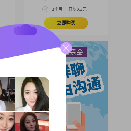
1个月
日均8.2元
立即购买
状
我是
进步