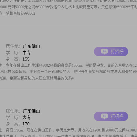
9岁，性别是男士##3002##我的身高是163cm##3002##我的学历是大专##3002##我
01元到50000元之间##3002##我这个人性格上比较稳重可靠，责任感强##3002##平
随和易相处##3002
居住地：
广东佛山
打招呼
学 历：
中专
身 高：
155
，今年在佛山工作生活##3002##我的身高是155cm，学历是中专，目前的月收入在120
#我的性格比较温柔体贴，平时是一个乐观积极的人，也很开朗爱笑##3002##在与人相处的
沟通，希望能和身边的人建立真诚可靠的关系#
居住地：
广东佛山
打招呼
学 历：
大专
身 高：
170
，身高170cm，现在在佛山工作，学历是大专，月收入在12001到20000元之间##3002
热爱生活，待人真诚可靠##3002##平时也会注重健康管理，也会去做瑜伽塑形，也