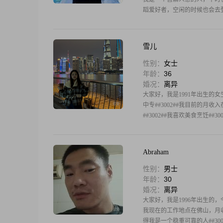
蹈爱好者，空闲的时候也会去登
雪儿
性别：
女士
年龄：
36
婚况：
离异
大家好，我是1991年出生的女生，
中专##3002##我目前的月收入
##3002##我喜欢美食烹饪##300
Abraham
性别：
男士
年龄：
30
婚况：
离异
大家好，我是1996年出生的，今年
我现在的工作地点在佛山，月收入
得我是一个稳重可靠的人##30