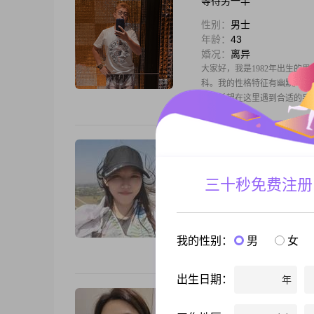
等待另一半
性别：
男士
年龄：
43
婚况：
离异
大家好，我是1982年出生的男
科。我的性格特征有幽默风趣
态，希望在这里遇到合适的另
星光
性别：
女士
三十秒免费注册
年龄：
35
婚况：
离异
你好，我是1990年出生的女
一个开朗爱笑的人，平时心态
我的性别：
男
女
的人，两个人都能一起往前走
出生日期：
年
月亮河