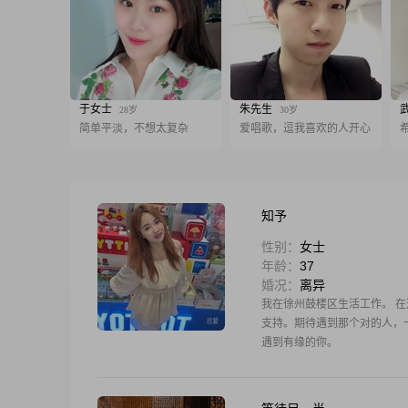
于女士
朱先生
28岁
30岁
简单平淡，不想太复杂
爱唱歌，逗我喜欢的人开心
知予
性别：
女士
年龄：
37
婚况：
离异
我在徐州鼓楼区生活工作。 
支持。期待遇到那个对的人，
遇到有缘的你。