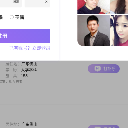
深圳
区
居住地：
广东佛山
打招呼
学 历：
大专
身 高：
160
婚
丧偶
以了解我的人格)外在温暖主动、擅长推进沟通、共情力强；渴望灵魂共鸣、双向真诚、有温
、持续冷战、自私的人。1、希望你对自己的形象有一定要求；2、注重个人卫生，我
、睡觉声音大，经常油头满面；3、相处起来舒服，能聊到来，有共同爱好；4、三观
注册
已有账号？立即登录
居住地：
广东佛山
打招呼
学 历：
大学本科
身 高：
158
欣赏，相互需要
居住地：
广东佛山