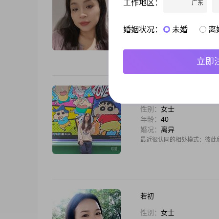
工作地区：
广东
性别：
女士
年龄：
39
婚况：
离异
婚姻状况：
未婚
离
本人天蝎座+ENFJ-A(可
的长久关系，讨厌冷漠、欺骗
听觉敏感，不喜欢在房间抽烟
立即
Jw
性别：
女士
年龄：
40
婚况：
离异
最近很认同的相处模式：彼此
若初
性别：
女士