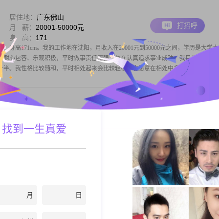
居住地：
广东佛山
打招呼
月 薪：
20001-50000元
身 高：
171
士，身高171cm。我的工作地在沈阳，月收入在20001元到50000元之间，学历是大学本
、耐心包容、乐观积极，平时做事责任感强，也在认真追求事业成功。我目前是单身
一半。我性格比较随和，平时相处起来会比较轻松，也愿意在相处中多去理解和包
居住地：
广东佛山
 找到一生真爱
打招呼
学 历：
大专
身 高：
162
士，今年35岁。我的身高是162cm，目前在佛山这边工作生活。大专学历。性格方面，
比较乐观积极。在生活里保持一个好的心态挺重要的。希望能遇到一位可以和我共同
。希望你是一个真诚、积极乐观、善良有爱的男人。
月
日