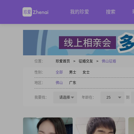
我的珍爱
搜索
位置：
珍爱首页
>
征婚交友
>
佛山征婚
性别：
全部
男士
女士
地区：
佛山
广东
我要找：
请选择
年龄在：
25
到