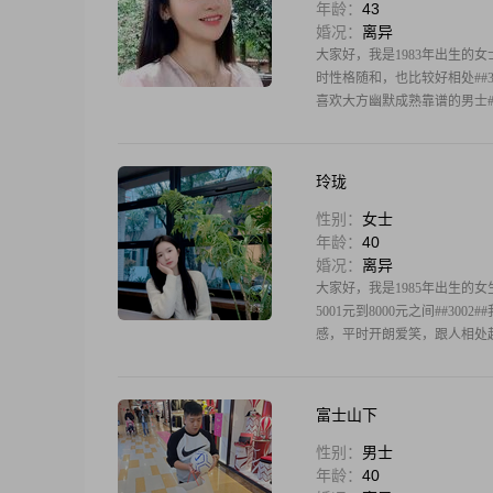
年龄：
43
婚况：
离异
大家好，我是1983年出生的女
时性格随和，也比较好相处##30
喜欢大方幽默成熟靠谱的男士##
玲珑
性别：
女士
年龄：
40
婚况：
离异
大家好，我是1985年出生的女生
5001元到8000元之间##3
感，平时开朗爱笑，跟人相处起
富士山下
性别：
男士
年龄：
40