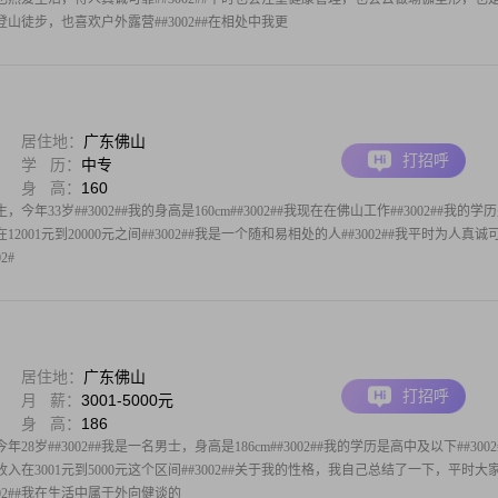
山徒步，也喜欢户外露营##3002##在相处中我更
居住地：
广东佛山
打招呼
学 历：
中专
身 高：
160
今年33岁##3002##我的身高是160cm##3002##我现在在佛山工作##3002##我的学
在12001元到20000元之间##3002##我是一个随和易相处的人##3002##我平时为人真诚
2#
居住地：
广东佛山
打招呼
月 薪：
3001-5000元
身 高：
186
28岁##3002##我是一名男士，身高是186cm##3002##我的学历是高中及以下##3002
在3001元到5000元这个区间##3002##关于我的性格，我自己总结了一下，平时大
02##我在生活中属于外向健谈的