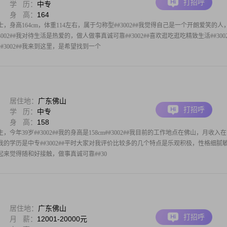
打招呼
学 历：
中专
身 高：
164
士，身高164cm，体重114左右，属于匀称型##3002##我觉得自己是一个开朗爱笑的人
02##我对待生活是热爱的，做人做事真诚可靠##3002##喜欢逛吃逛吃精致生活##3002
3002##我来到这里，是希望找到一个
居住地：
广东佛山
打招呼
学 历：
中专
身 高：
158
，今年39岁##3002##我的身高是158cm##3002##我目前的工作地点在佛山，月收入在
002##我的学历是中专##3002##平时大家对我评价比较多的几个特点是乐观积极，性格细腻
来觉得随和好接触，做事真诚可靠##30
居住地：
广东佛山
打招呼
月 薪：
12001-20000元