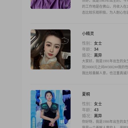
你好，我是1985年出生的，今年3
的工作地是在佛山，月收入在200
态比较乐观积极，为人耐心包容，
小精灵
性别：
女士
年龄：
34
婚况：
离异
大家好，我是1991年出生的女生
到20000元之间##3002#
我比较善解人意，也注重真诚
夏桐
性别：
女士
年龄：
43
婚况：
离异
你好呀，我是1986年出生的女生
我是一个善解人意的人，平时也