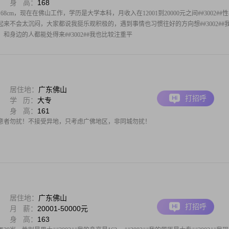
身 高：
168
68cm，现在在佛山工作，学历是大学本科，月收入在12001到20000元之间##3002##
来不会太沉闷，大家都说我挺乐观积极的，遇到事情也习惯往好的方向想##3002##
和身边的人都能处得来##3002##我也比较注重平
居住地：
广东佛山
打招呼
学 历：
大专
身 高：
161
介意者勿扰！不接受异地，只考虑广佛地区，非同城勿扰！
居住地：
广东佛山
打招呼
月 薪：
20001-50000元
身 高：
163