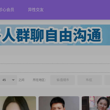
珍心会员
异性交友
45
之间
所在地区：
省/直辖市
市/区