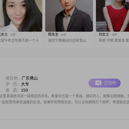
武女士
杨先生
刘女士
29岁
26岁
28岁
希望今年过年我不是一个人
喜欢宁静偏远村庄和雪山
简单 开朗 爱旅游 
居住地：
广东佛山
打招呼
学 历：
大专
身 高：
159
在这里真诚地寻找一段稳定的关系。希望对方是一个真诚、踏实的人，能够互相理解，
一起经营简单而温暖的生活。如果你觉得我合适，可以主动跟我打个招呼，希望能在