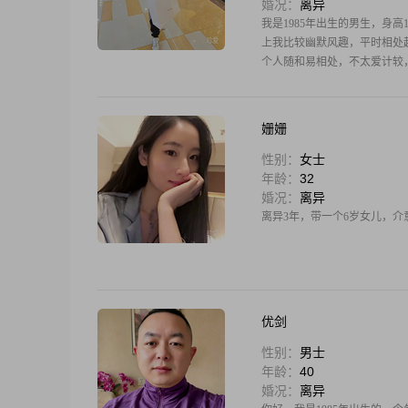
婚况：
离异
我是1985年出生的男生，身高1
上我比较幽默风趣，平时相处起
个人随和易相处，不太爱计较，
姗姗
性别：
女士
年龄：
32
婚况：
离异
离异3年，带一个6岁女儿，
优剑
性别：
男士
年龄：
40
婚况：
离异