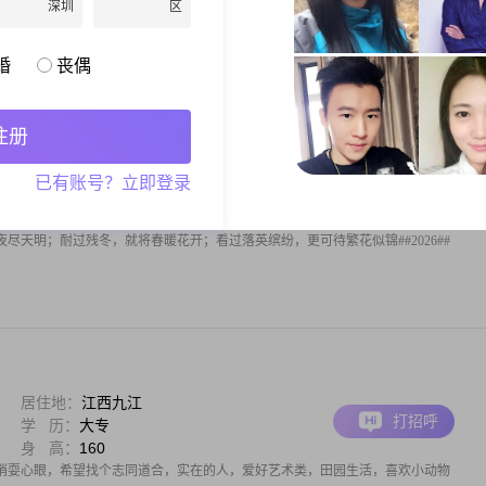
深圳
区
在当地开了一个茶馆经营着自己的小店，已离异快5年了，现实生活中还未找到合适的
，真心希望对方性格和善，有内涵，有上进心，本人资料相片一切属实，我是诚心诚
，谢谢！
婚
丧偶
注册
居住地：
江西九江
已有账号？立即登录
打招呼
学 历：
大专
身 高：
160
尽天明；耐过残冬，就将春暖花开；看过落英缤纷，更可待繁花似锦##2026##
居住地：
江西九江
打招呼
学 历：
大专
身 高：
160
哨耍心眼，希望找个志同道合，实在的人，爱好艺术类，田园生活，喜欢小动物