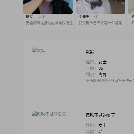
陈女士
李先生
27岁
32岁
无言的爱是抵达心灵最快途径
我觉得自己应该是一个榴莲
默默
性别：
女士
年龄：
35
婚况：
离异
不抽烟不喝酒不打麻将不进夜
风吹不过的夏天
性别：
女士
年龄：
41