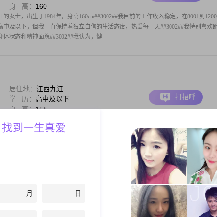
身 高：
160
士，出生于1984年，身高160cm##3002##我目前的工作收入稳定，在8001到1200
历是高中及以下，但我一直保持着独立自信的生活态度，热爱每一天##3002##我特别喜欢
状态和精神面貌##3002##我认为，健
居住地：
江西九江
打招呼
学 历：
高中及以下
身 高：
158
家型，喜欢运动爱美食，离异独居无负担，希望找一个人品好，有责任心的伴侣！
 找到一生真爱
居住地：
江西九江
月
日
打招呼
学 历：
高中及以下
身 高：
158