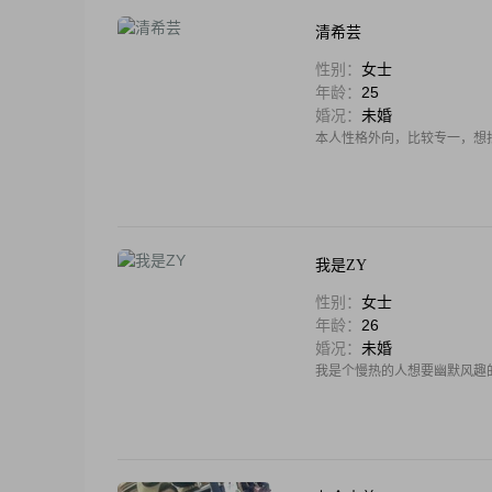
清希芸
性别：
女士
年龄：
25
婚况：
未婚
本人性格外向，比较专一，想
我是ZY
性别：
女士
年龄：
26
婚况：
未婚
我是个慢热的人想要幽默风趣