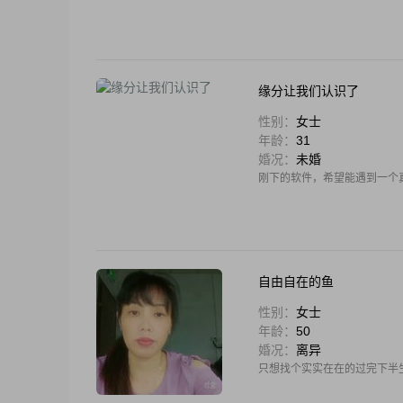
缘分让我们认识了
性别：
女士
年龄：
31
婚况：
未婚
刚下的软件，希望能遇到一个
自由自在的鱼
性别：
女士
年龄：
50
婚况：
离异
只想找个实实在在的过完下半