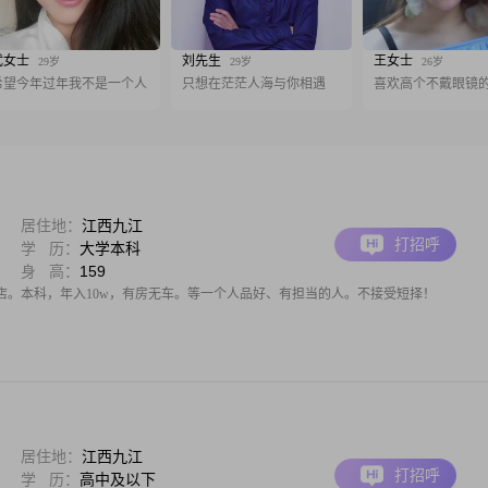
武女士
刘先生
王女士
29岁
29岁
26岁
希望今年过年我不是一个人
只想在茫茫人海与你相遇
喜欢高个不戴眼镜
居住地：
江西九江
打招呼
学 历：
大学本科
身 高：
159
店。本科，年入10w，有房无车。等一个人品好、有担当的人。不接受短择！
居住地：
江西九江
打招呼
学 历：
高中及以下