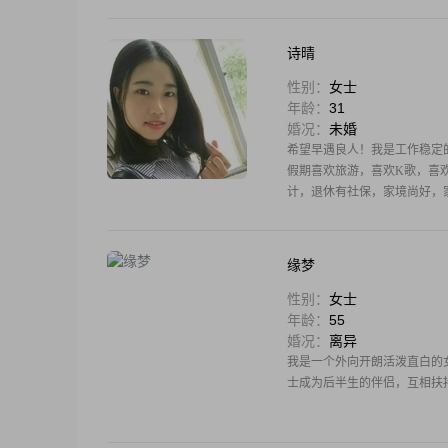
诗晴
性别：
女士
年龄：
31
婚况：
未婚
希望早遇良人！我是工作稳定
假期喜欢旅游，喜欢K歌，喜
计，退休有社保，家境尚好，家
岁
缘梦
性别：
女士
年龄：
55
婚况：
离异
我是一个外向开朗活泼直白的
士成为后半生的伴侣，互相扶