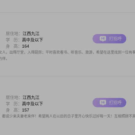
居住地：
江西九江
打招呼
学 历：
高中及以下
身 高：
164
女人，出得厅堂，入得厨房；平时喜欢看书、听音乐、旅游，希望在这里找到一位有
为伴。
居住地：
江西九江
打招呼
学 历：
高中及以下
身 高：
157
！都说少来夫妻老来伴！希望两人在以后的日子里开心快乐过好每一天！互相照顾不