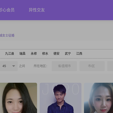
珍心会员
异性交友
城女士征婚
九江县
瑞昌
永修
修水
德安
武宁
江西
45
之间
所在地区：
省/直辖市
市/区