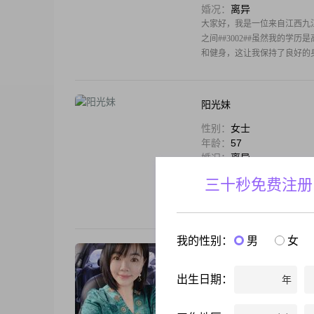
婚况：
离异
大家好，我是一位来自江西九江的女
之间##3002##虽然我的学
和健身，这让我保持了良好的身体
阳光妹
性别：
女士
年龄：
57
婚况：
离异
本人性格开朗，温柔体贴，顾
三十秒免费注册
我的性别：
男
女
遇见奇迹
性别：
女士
出生日期：
年
年龄：
48
婚况：
离异