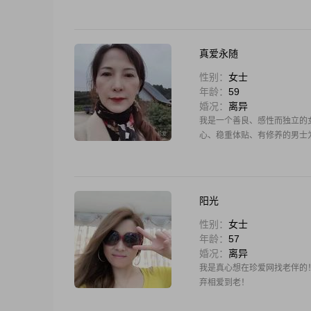
真爱永随
性别：
女士
年龄：
59
婚况：
离异
我是一个善良、感性而独立的
心、稳重体贴、有修养的男士
阳光
性别：
女士
年龄：
57
婚况：
离异
我是真心想在珍爱网找老伴的
弃相爱到老！