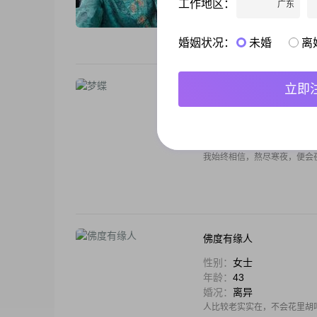
工作地区：
广东
我是性格温柔心地善良的人，
所以通过平台是否遇上有缘人
想找一个合拍，三观一致的人
婚姻状况：
未婚
离
立即
梦蝶
性别：
女士
年龄：
53
婚况：
丧偶
我始终相信，熬尽寒夜，便会夜
佛度有缘人
性别：
女士
年龄：
43
婚况：
离异
人比较老实实在，不会花里胡