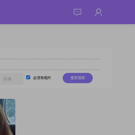
必须有相片
重新搜索
区/县