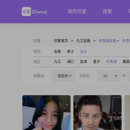
我的珍爱
搜索
位置：
珍爱首页
>
九江征婚
>
共青城征婚
>
共青
性别：
全部
男士
女士
地区：
九江
湖口
彭泽
星子
共青城
都昌
我要找：
请选择
年龄在：
25
到