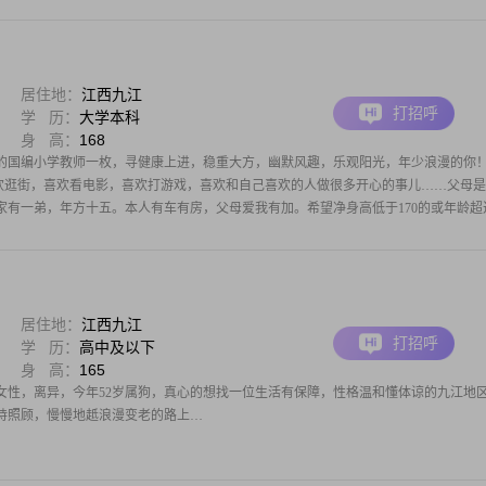
居住地：
江西九江
打招呼
学 历：
大学本科
身 高：
168
的国编小学教师一枚，寻健康上进，稳重大方，幽默风趣，乐观阳光，年少浪漫的你
欢逛街，喜欢看电影，喜欢打游戏，喜欢和自己喜欢的人做很多开心的事儿……父母
有一弟，年方十五。本人有车有房，父母爱我有加。希望净身高低于170的或年龄超过
居住地：
江西九江
打招呼
学 历：
高中及以下
身 高：
165
女性，离异，今年52岁属狗，真心的想找一位生活有保障，性格温和懂体谅的九江地
持照顾，慢慢地赿浪漫变老的路上…