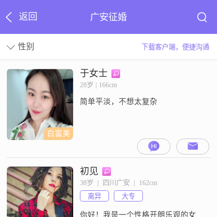
返回
广安征婚
性别
下载客户端，便捷沟通
于女士
28岁 | 166cm
简单平淡，不想太复杂
白富美
初见
38岁  |  四川广安  |  162cm
离异
大专
你好！我是一个性格开朗乐观的女