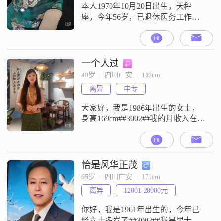
相处，平时真诚可靠，不会搞那些
本人1970年10月20日出生，天秤
虚的
座，今年56岁，已退休医务工作者
##3002##一辈子行医，心思细腻，
待人善良有耐心，注重健康与生活
分寸，干净自律，作息规律
##3002##儿女均独立懂事，女儿已
一个人过
成家，儿子就读985高校大四，无家
40岁  |  四川广安  |  169cm
庭拖累，无后顾之忧##3002##半生
离异
中专
风雨已过，只求觅一位三观相合
##3001##待人真
大家好，我是1986年出生的女士，
身高169cm##3002##我的月收入在
8001到12000元这个范围，现在在广
安工作##3002##我的学历是中专
##3002##我的性格比较开朗爱笑，
平时状态是乐观积极的##3002##我
恰是风华正茂
是一个独立自信的人，为人直率真
65岁  |  四川广安  |  171cm
诚##3002##在处事方面，我表现得
离异
12001-20000元
理性冷静，性格里也有坚韧
你好，我是1961年出生的，今年已
经六十多岁了##3002##我是男士，