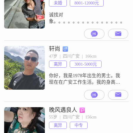
未婚
8001-12000元
诚找对
象。。。。。。。。。。。。。。。。
轩尚
47岁  |  四川广安  |  166cm
离异
3001-5000元
你好，我是1978年出生的男士。我
现在在广安工作生活。我的身高是
166cm。我的学历是高中及以下。我
目前的月收入在3001到5000元之
间。我这个人性格比较稳重可靠，
平时很外向健谈，和大家都能聊得
晚风遇良人
来。平时做事责任感比较强，不管
55岁  |  四川广安  |  156cm
是对待工作还是生活里的事情，都
离异
中专
会认真对待。我性格随和，比较好