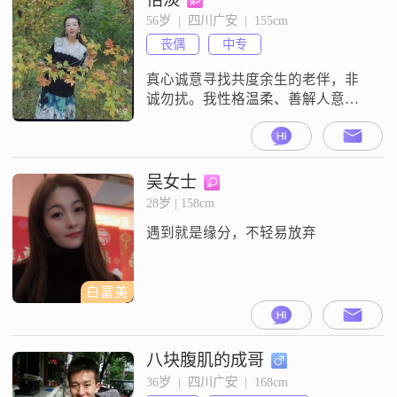
强的##3002##性格上我比较随和，
56岁  |  四川广安  |  155cm
容易相处，没什么太大的脾气
丧偶
中专
##3002##在观念上，我觉得家庭为
重，也一
真心诚意寻找共度余生的老伴，非
诚勿扰。我性格温柔、善解人意、
心地善良，孝顺顾家，热爱生活。
退休后加入旗袍队充实自己，气质
温婉，喜欢旅游、拍照，用心感受
生活中的美好。平时圈子简单纯
吴女士
粹，待人真诚温和。经历了爱人的
28岁 | 158cm
离世，更懂得珍惜眼前人。希望在
遇到就是缘分，不轻易放弃
这平台能遇到一位有担当、人品
好、稳重顾家、有文化的伴侣，体
制内更佳；无负担，不抽烟
白富美
八块腹肌的成哥
36岁  |  四川广安  |  168cm