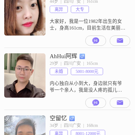
44岁  |  四川广安  |  161cm
和追剧，这让我能够放松心情，享
离异
大专
受影视带来的乐趣。此外，我也喜
欢制定旅行攻略，探索不同的地
大家好，我是一位1982年出生的女
方，
士，身高161cm，目前生活在美丽的
广安。我拥有大专学历，在工作中
勤奋努力，月薪在3001到5000元之
间。我性格温柔体贴，总是愿意倾
听他人的心声，给予他们关怀和支
AhHui阿辉
持。在生活中，我独立自信，能够
29岁  |  四川广安  |  165cm
处理各种事务，同时也懂得享受生
未婚
5001-8000元
活的美好。我随和易相处，真诚可
靠，与人交往时总是坦诚相待，从
内心独白从小到大，身边就只有爷
不
爷一个亲人，我是没人疼的孤儿，
没有父母撑腰，凡事只能自己硬
扛。家境普通，没人能给我搭把
手、铺后路，一路走来吃过不少旁
人不用受的苦，也格外盼着能拥有
空留忆
一份安稳温暖的小家。一直想认真
34岁  |  四川广安  |  168cm
找个能共度余生的人，思来想去，
离异
8001-12000元