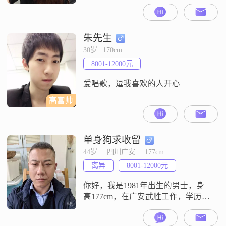
专，现在在广安工作，月收入在
5001到8000元之间##3002##我的性
格比较开朗爱笑，平时待人温柔体
贴，和身边的人相处起来也挺随和
朱先生
的，大家都说我还挺好相处
30岁 | 170cm
##3002##在生活里，我把家庭看得
8001-12000元
比较重要，觉得家庭优先是很自然
的事##3002#
爱唱歌，逗我喜欢的人开心
高富帅
单身狗求收留
44岁  |  四川广安  |  177cm
离异
8001-12000元
你好，我是1981年出生的男士，身
高177cm，在广安武胜工作，学历是
大学本科，月收入在8001到12000元
之间##3002##性格方面，我是一个