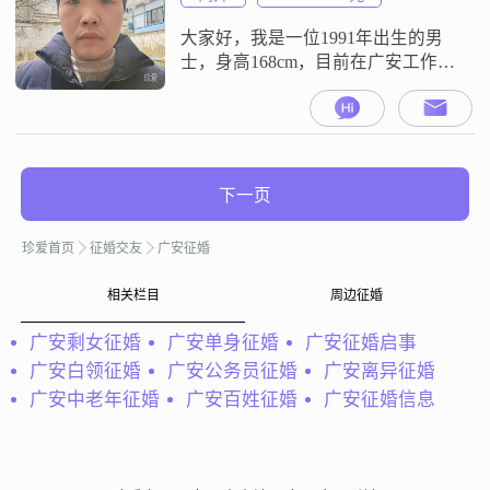
更愿意做上门女婿。我没有公婆，
往后相处不存在难缠的婆媳矛盾，
大家好，我是一位1991年出生的男
不用夹在中间左右为难，两
士，身高168cm，目前在广安工作
##3002##我的月收入在8001到12000
元之间，学历是高中及以下
##3002##我性格稳重可靠，特别注
重责任感，把家庭放在首位
##3002##平时我有几个爱好，喜欢
下一页
去探寻各种美食，也爱玩电子游
戏，还有摄影摄像##3002##我觉得
珍爱首页
征婚交友
广安征婚
这些活动能让生
相关栏目
周边征婚
广安剩女征婚
广安单身征婚
广安征婚启事
广安白领征婚
广安公务员征婚
广安离异征婚
广安中老年征婚
广安百姓征婚
广安征婚信息