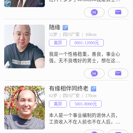
身高是一米七一##3002##我的学历
是大学本科##3002##我现在的工作
地点在广安，每个月的收入大概在
一万两千元到两万元之间##3002##
随缘
我觉得我这个人性格挺稳重可靠
52岁  |  四川广安  |  168cm
的，平时做事比较踏实##3002##我
离异
8001-12000元
性格外向健谈，平时喜欢和人交
流，话比较
我是一个性格稳重，善良，事业心
强，无不良嗜好的男士，想在这里
找一个内心善良有笑容，内心强大
不咬文嚼字和善可亲的女性。每天
开开心心过好每一天的温馨伴侣。
有缘相伴同终老
62岁  |  四川广安  |  170cm
离异
5001-8000元
本人是一个事业编制的退休人员，
工资收入不在人前也不在人后，能
够满足家庭正常生活。想找一个生