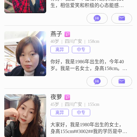
生，相信爱笑和积极的心态能感染
身边的人。生活中我比较自律，无
不良嗜好，热爱运动，喜欢干净整
洁，平时会自己做饭，认为踏实的
日常是幸福感的来源。希望你也热
燕子
爱生活，情绪稳定，有责任心和自
40岁  |  四川广安  |  158cm
己的兴趣爱好。我们可以一起运
离异
中专
动、看电影、做饭、旅行，也能在
各自领域努力。最重要的是彼此信
你好，我是1986年出生的，今年40
任、真诚沟通，把对方规
岁。我是一名女士，身高158cm。目
前我的月收入在3001到5000元这个
范围，我的工作地是在成都，我是
一个热爱生活的人，平时就喜欢简
单过日子。在对待生活这件事上，
夜萝
我觉得平平淡淡才是真。我的观念
45岁  |  四川广安  |  155cm
里家庭优先，我认为家庭是生活中
离异
中专
很重要的一部分，一家人整整齐
齐、和和睦睦比什么都强。我追求
大家好，我是1980年出生的女士，
的
身高155cm##3002##我的学历是中