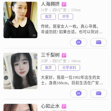
人海拥挤
51岁  |  四川广安  |  155cm
离异
中专
传统，居家女人一枚。真心寻偶，
非诚勿扰! 如果合适，也可以到对方
城市生活。
三千梨树
33岁  |  四川广安  |  166cm
离异
大学本科
大家好，我是一位1992年出生的女
士，身高166cm，目前生活在广安。
我拥有大学本科学历，月收入在
8001到12000元之间。我性格独立自
信，乐观积极，随和易相处。我热
爱生活，享受当下，非常注重生活
心如止水
品质。在业余时间，我喜欢看电影