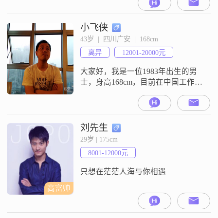
活中彼此有点默契感、幽默感的女
性为伴，更要有一颗善心，重要的
是有一颗真心，彼此心中有对方的
小飞侠
位置。要想成为一家人，就不能同
43岁  |  四川广安  |  168cm
床异梦，站在这座山看那座山高，
离异
12001-20000元
更不能游戏人生。就我来说，接收
你，就会接受你的全部，绝不会有
大家好，我是一位1983年出生的男
分别心。真正成为一家
士，身高168cm，目前在中国工作，
月收入在12001到20000元之间。我
拥有大学本科学历，平时喜欢与人
交流，分享我的想法和见解。我性
格幽默风趣，总是能找到让周围人
刘先生
开心的方式。我外向健谈，善于倾
29岁 | 175cm
听他人的心声，也能给予恰当的建
8001-12000元
议和支持。我对待生活乐观积极，
即使遇到困难也会以平和的心态去
只想在茫茫人海与你相遇
高富帅