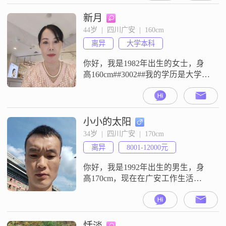
稳重可靠的人，平时做事责任感
强，也足够成熟稳重##3002##与人
新月
相处时，我随和易相处，真诚可
44岁  |  四川广安  |  160cm
靠，而且耐心包容##3002##我性格
离异
大学本科
外向健谈，平时乐观积极，大家都
说我幽默风
你好，我是1982年出生的女士，身
高160cm##3002##我的学历是大学本
科，目前的工作地在广安，月收入
在5001到8000元之间##3002##我的
性格比较温柔体贴，平时也算善解
人意##3002##大家都说我是个开朗
小小的太阳
爱笑的人，性格乐观积极##3002##
34岁  |  四川广安  |  170cm
我在生活中是一个真诚可靠的人，
离异
8001-12000元
对待生活本身也是热爱的##30
你好，我是1992年出生的男生，身
高170cm，现在在广安工作生活
##3002##我的月收入在8001到12000
元这个区间，学历是高中及以下
##3002##平时大家都说我是个稳重
可靠的人，我自己也觉得责任感挺
恬淡