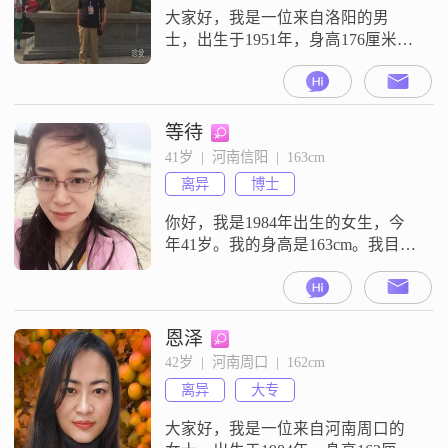
活，懂得享受当下。我比较喜欢慢
大家好，我是一位来自洛阳的男
节奏
士，出生于1951年，身高176厘米。
我在当地有着稳定的工作，月收入
在5001到8000元之间。我拥有大学
本科学历，在学习和工作中积累了
不少经验。我个人性格比较耐心包
等待
容，面对生活中的各种情况都能保
41岁  |  河南信阳  |  163cm
持冷静和理智。责任感是我认为自
离异
博士
己很重要的一点，无论是对家庭还
是对朋友，我都会尽自己最大的努
你好，我是1984年出生的女生，今
力去承
年41岁。我的身高是163cm。我目前
的工作地在信阳，月收入在8001到
12000元之间。关于学历，我的最高
学历是硕士。在性格和个人状态方
面，我是一个独立自信的人，平时
恩泽
做事乐观积极。对于工作和个人发
42岁  |  河南周口  |  162cm
展，我一直在追求事业成就。以上
离异
大专
是我目前的基本情况，没有添加其
他额外的修饰。如果你觉得我们
大家好，我是一位来自河南周口的