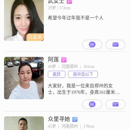
武女士
松交流。我比较看重相互尊重的相
29岁 | 172cm
处方式，觉得这是彼此沟通的基
希望今年过年我不是一个人
础。平时我也热衷自我提升，会花
时间充实自己，也希望能在事业上
继续进步
白富美
阿莲
49岁  |  河南郑州  |  161cm
离异
高中及以下
大家好，我是一位来自郑州的女
士，出生于1976年，身高161厘米。
我的月收入在3001到5000元之间，
目前从事一份稳定的工作。虽然我
的学历是高中及以下，但我一直保
持着积极向上的生活态度，努力工
众里寻她
作，不断提升自己。我性格开朗，
45岁  |  河南郑州  |  170cm