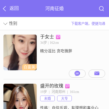
返回
河南征婚
性别
下载客户端，便捷沟通
于女士
34岁 | 162cm
精分逗比 贪吃微胖
白富美
盛开的玫瑰
19岁  |  河南郑州  |  161cm
未婚
大专
性格：自信乐观，有理想和事业心