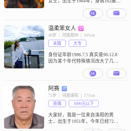
女士，出生于1984年，身高162厘
米。我目前工作收入稳定，学历是
大专。在生活中，我自认为是一个
善解人意的人，能够理解和体谅他
人的感受和需求。我性格开朗，总
温柔笨女人
是爱笑，相信笑容有着无穷的力
40岁  |  河南郑州  |  165cm
量，可以拉近人与人之间的距离。
未婚
大专
对待他人，我始终真诚可靠，从不
虚伪做作。我认为，在这个快节奏
身份证年龄1986.7.5 真实是90.12.8
的社会中，真诚和
因为某个年代特殊情况改大了几岁
二十多岁时在老家闪婚闪离未领证
后来谈了一段异地恋蹉跎了好多年
一直相信爱情 奈何感情之路比较坎
坷到了中年后对婚姻有了更成熟的
阿赛
理解 希望能遇到彼此相处的来的另
75岁  |  河南洛阳  |  171cm
一半
丧偶
3000元以下
大家好，我是一位来自洛阳的男
士，出生于1951年，今年已经72岁
了。我的身高是171厘米，虽然年纪