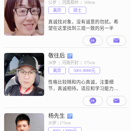
普通通的一个人，没什么特别的爱
52岁  |  河南郑州  |  160cm
好，不追剧，不怎么逛街，偶尔看
离异
硕士
看电影，平时下班就回家，看看
书，养养花，比较喜欢平静的生
真诚找对象，没有诚意的勿扰。希
活。希望另一半阳光开朗，有
望在这里找到三观一致的另一半
敬往后
38岁  |  河南开封  |  175cm
离异
5001-8000元
性格比较随和内心真诚，注重细
节，真诚相待。适应和学习能力
强，暂时在开封，如果遇到合适的
可去对方所在城市工作，期待你的
关注，或许我们就是那个彼此相爱
共度余生的人，人生苦短莫要错过
杨先生
了彼此
26岁 | 173cm
8001-12000元