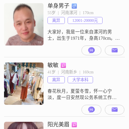
为人成熟稳重，随和易相处。在个
单身男子
人观念上，我比较看重家庭，同时
55岁  |  河南漯河  |  170cm
也追求事业成功。以上就是我的基
离异
12001-20000元
本情况，没有太多复杂的描述。如
果你觉得这些信息还可以，或者想
大家好，我是一位来自漯河的男
进一步了
士，出生于1971年，身高170cm。我
的月收入在12001到20000元之间，
目前从事的工作稳定且收入良好。
虽然我的学历是高中及以下，但我
一直保持着学习和进步的态度。我
敏敏
性格稳重可靠，幽默风趣，总是能
41岁  |  河南新乡  |  169cm
给身边的人带来欢乐和轻松的氛
离异
大学本科
围。我有着强烈的责任感，无论是
对家庭还是工作，我都会全力以
春花秋月，夏萤冬雪，怀一心宁
赴。我
淡，度一日安然现公务系统工作，
希望能遇到一个对生活有更多体悟
追求的。关于前者因为两人对于生
活理解不同而分开，属于因为不了
解而在一起，因为了解而分开。普
阳光美眉