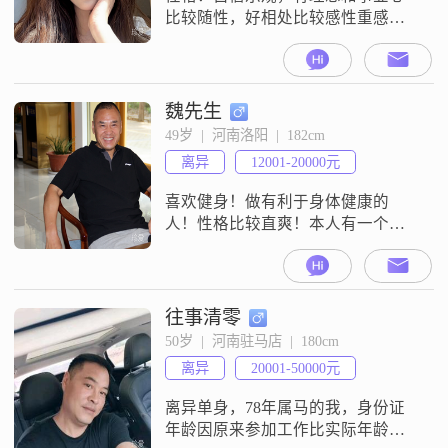
比较随性，好相处比较感性重感情
择偶标准：对长相颜值没有什么要
求，看得过去能接受就行。喜欢成
熟稳重，真诚大方，有责任心，把
自己当作特别和唯一舍得对自己付
魏先生
出的男性。
49岁  |  河南洛阳  |  182cm
离异
12001-20000元
喜欢健身！做有利于身体健康的
人！性格比较直爽！本人有一个孩
子跟着女方！
往事清零
50岁  |  河南驻马店  |  180cm
离异
20001-50000元
离异单身，78年属马的我，身份证
年龄因原来参加工作比实际年龄改