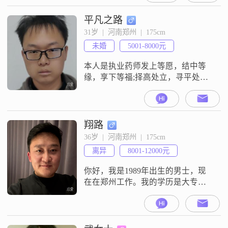
度过后半生，人品好不好，责任心
有没有，真心的相处，没有一个傻
平凡之路
子，不要玩心眼，耍心机，伤不
31岁  |  河南郑州  |  175cm
起。希望遇到一位真诚善良，贤惠
未婚
5001-8000元
以家为中心的，互相的心安，互相
的依靠，互相的真心陪伴，心心相
本人是执业药师发上等愿，结中等
印，我会爰你如命。《
缘，享下等福;择高处立，寻平处
住，向宽处行。PS：心灵测试结
果：1.你在控制花销上有自己的一
套，不认同盲目消费。你崇尚节
俭，有一定的理财意识。遇到你这
翔路
样会过日子的人，真的是棒极了
36岁  |  河南郑州  |  175cm
呢。2.你的内心希望得到别人的认
离异
8001-12000元
可，但低调的性格，使得很少有人
能真正走进你的内心，对于恋人来
你好，我是1989年出生的男士，现
说你就像一座宝藏，越
在在郑州工作。我的学历是大专，
月收入在8001到12000元之间。我是
一个真诚可靠的人，平时性格稳重
可靠，也很随和易相处。生活中我
比较幽默风趣，喜欢和身边的人轻