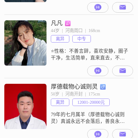
大了3岁，希望遇到有缘的你，2026
年以后不想一个人生活了，现寻40
岁到45岁之间，形象好，气质佳，
生活在河南的单身女士，身高1.6米
凡凡
以上，没有孩子或有孩子不随女方
44岁  |  河南周口  |  168cm
生活，有单位工作或有顾定收入的
离异
中专
单身女士一起走完人生的道路，本
人身高1.78，75公斤，有房有车
⭐性格：不善言辞，喜欢安静，圈子
干净，生活简单，直来直去，不喜
欢拐弯抹角。⭐希望对方：年龄40-
50岁之间、净身高172cm以上，沉稳
低调，情绪稳定，遇事愿意沟通解
决、不逃避，三观端正；偶尔可以
厚德载物心诚则灵
喝酒，无不良嗜好，社交圈子干
50岁  |  河南开封  |  175cm
净。抱有其他目的的请勿打扰，时
离异
12001-20000元
间宝贵，不浪费双方精力，望理
解。
79年的七月属羊（厚德载物心诚则
灵）真诚永远不会落后，善良永远
不会淘汰，遇一位互相珍惜的，懂
得的人，值得的人，互相深爱的人