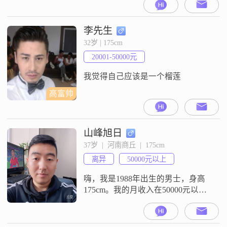
大了，但我依然保持着健康的体魄
和精神状态。我的月收入在3000元
以下，虽然不算富裕，但我过得很
李先生
知足，也很节俭。我性格稳重可
32岁 | 175cm
靠，责任感强，成熟稳重，随和易
20001-50000元
相处。我相信，这些品质对于一段
稳定的关系来说是非常重要的。我
我觉得自己应该是一个榴莲
对待生活认
高富帅
山峰旭日
37岁  |  河南商丘  |  175cm
离异
50000元以上
嗨，我是1988年出生的男士，身高
175cm。我的月收入在50000元以
上，目前在商丘工作。我的学历是
大学本科。我的性格特征包括稳重
可靠，自信果断，责任感强。平时