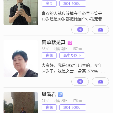
总是爱笑，喜欢用乐观的心态面对
离异
3001-5000元
生活中的各种挑战。真诚可靠是我
对待朋友和家人的基本原则，我始
喜欢的人就应该捧在手心里不管是
终相信
18岁还是80岁都把她当个小孩宠着
简单就是真
68岁  |  河南南阳  |  157cm
丧偶
高中及以下
大家好，我是1957年出生的，今年
67岁了。我是女士，身高157cm。我
的学历是高中及以下，现在在南阳
工作生活。我的月收入在3000元以
下。我是一个独立自信的人，平时
性格温柔体贴，也比较善解人意。
凤溪君
我这个人随和，很容易相处。我现
74岁  |  河南洛阳  |  176cm
在追求的是简单幸福的生活，家庭
丧偶
5001-8000元
对我来说是最优先的。我很热爱生