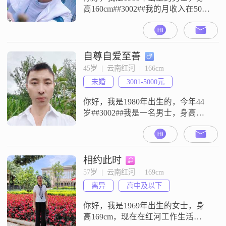
高160cm##3002##我的月收入在5001
到8000元之间，现在在红河工作
##3002##学历是高中及以下
##3002##我这个人性格比较直接，
平时是幽默风趣的，跟大家相处起
自尊自爱至善
来不会觉得沉闷##3002##我也是一
45岁  |  云南红河  |  166cm
个乐观积极的人，遇到事情习惯往
未婚
3001-5000元
好的方面看，心态比较稳##3002##
你好，我是1980年出生的，今年44
岁##3002##我是一名男士，身高是
166cm##3002##我的学历是中专，现
在在红河这边工作##3002##关于收
入情况，我每个月的收入大概在
3001元到5000元这个区间##3002##
相约此时
我这个人平时比较勤俭节约，生活
57岁  |  云南红河  |  169cm
上习惯精打细算，觉得过日子就是
离异
高中及以下
要实在一点##3002##同时
你好，我是1969年出生的女士，身
高169cm，现在在红河工作生活