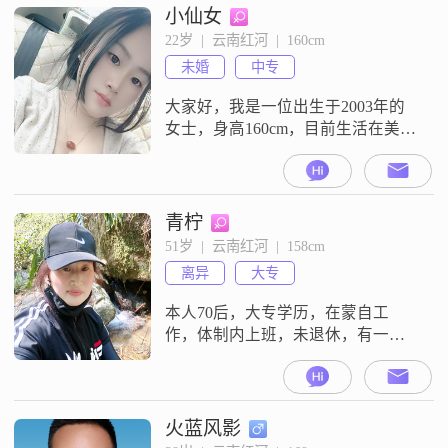
小仙女
22岁  |  云南红河  |  160cm
未婚
中专
大家好，我是一位出生于2003年的
女士，身高160cm，目前生活在美丽
的红河##3002##我在工作中努力进
取，月收入稳定在3001到5000元之
间，虽然学历是中专，但我相信能
力与学历同样重要##3002##我性格
青柠
温柔体贴，总是愿意倾听他人的心
51岁  |  云南红河  |  158cm
声，给予他们关怀和支持##3002##
离异
大专
在生活中，我独立自信，能够处理
各种事务
本人70后，大专学历，在蒙自工
作，体制内上班，未退休，有一女
儿已参加工作##3002##想找一位在
生活中互相尊重，互相陪伴的男士
一起牵手走完人生的下半场！
火蓝风影