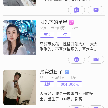
160cm，目前月收入在 5001 - 8000
元之间，工作地在红河##3002##我
的学历是高中及以下##3002##我觉
得自己在感情方面比较真诚可靠，
阳光下的星星
始终把家庭看得很重##3002##我认
38岁  |  云南红河  |  158cm
为两个人相处就得真诚相待，相互
离异
中专
尊重，能够做到包容理解#
离异带女孩，性格开朗大方，大大
咧咧的，不喜欢抽烟的，喜欢有上
进心
踏实过日子
32岁  |  云南红河  |  168cm
未婚
3001-5000元
大家好，我是一位来自红河的男
士，出生于1994年，身高
168cm##3002##我在工作中勤奋努