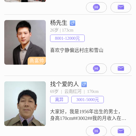
##3002##我的学历是高中及以下，
月收入在5000元以下##3002##我是
一个善解人意的人，平时性格开朗
爱笑，大家都说我挺好相处的
杨先生
##3002##我独立自信，也乐观积
26岁 | 173cm
极，觉得日子嘛，怎么过都是过，
8001-12000元
不如开开心心的##3002##我这个人
随和，富有同理
喜欢宁静偏远村庄和雪山
高富帅
找个爱的人
69岁  |  云南红河  |  170cm
离异
3001-5000元
大家好，我是1956年出生的男士，
身高170cm##3002##我的月收入在
3001到5000元之间，目前工作地在
中国##3002##我这个人性格比较直