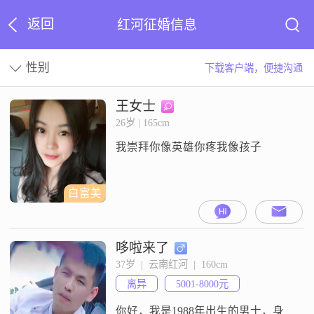
返回
红河征婚信息
性别
下载客户端，便捷沟通
王女士
26岁 | 165cm
我崇拜你像英雄你疼我像孩子
白富美
哆啦来了
37岁  |  云南红河  |  160cm
离异
5001-8000元
你好，我是1988年出生的男士，身