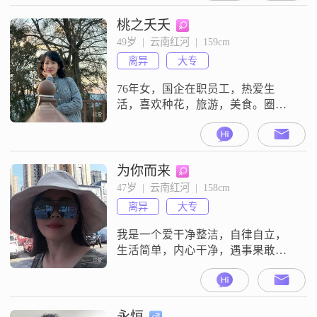
接，平时是外向健谈的类型，喜欢
和人沟通交流，也很有耐心，包容
桃之夭夭
心比较强##3002##朋友们都说我是
49岁  |  云南红河  |  159cm
个稳重可靠的人，我自己觉得最突
离异
大专
出的特点就是真诚，对待事情和人
都是实实在
76年女，国企在职员工，热爱生
活，喜欢种花，旅游，美食。圈子
干净，不烟不酒不打牌。父亲体制
内退休，有一子已大学毕业独立生
活。向往一屋两人三餐四季的简单
生活。希望未来的你是一个身体健
为你而来
康，责任心强，三观正，无不良啫
47岁  |  云南红河  |  158cm
好，生活习惯良好，情绪稳定，能
离异
大专
互相理解和尊重对方，经济稳定的
男士。
我是一个爱干净整洁，自律自立，
生活简单，内心干净，遇事果敢，
对事喜欢提前计划的人。茫茫人
海，希望有缘遇上心中的他，不求
多有钱，只希望心里眼里有
我。。。遇上算幸运，无缘遇上，
永恒