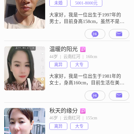
未婚
5001-8000元
大家好，我是一位出生于1997年的
男士，目前身高158cm，虽然不是特
别高大，但我相信内在的品质比外
在的身高更加重要##3002##我在红
河工作，月收入在5001到8000元之
间，虽然不算特别富裕，但足以让
温暖的阳光
我过上稳定的生活##3002##我的学
44岁  |  云南红河  |  160cm
历是中专，虽然在学术上没有太多
离异
大专
的追求，但我一直在工作中努力提
升自己，积累了不
大家好，我是一位出生于1981年的
女士，身高160cm，目前生活在美丽
的红河。我在工作中努力进取，月
收入在5001到8000元之间，虽然不
是很高，但足以让我过得充实且独
立。我拥有大专学历，在这个快节
秋天的缘分
奏的时代，我始终保持着学习的热
46岁  |  云南红河  |  155cm
情，不断提升自己。性格方面，我
离异
大专
自认为温柔体贴，善于理解和关心