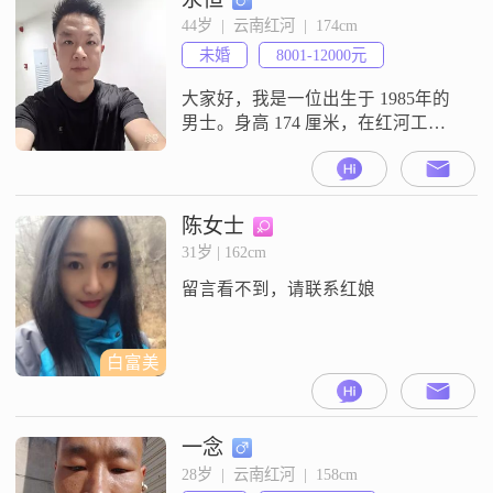
一个人慢慢过好自己！希望未来，
44岁  |  云南红河  |  174cm
我们彼此照亮对方，把日子过得有
未婚
8001-12000元
声有色。。。曾做过个体20余年，
工作中不怕吃苦，生活中很自律，
大家好，我是一位出生于 1985年的
圈子干净，择人做朋友。社保
男士。身高 174 厘米，在红河工
作，收入方面呢，每个月大概在
8000元到 12000元之间。学历是专
科。我觉得自己最大的特点就是真
诚可靠，与人相处从来都是实实在
陈女士
在，不搞那些虚头巴脑的东西。而
31岁 | 162cm
且我成熟稳重，在面对生活中的各
留言看不到，请联系红娘
种情况时，都能冷静思考，做出合
适的决定。责任感在我心里一直很
白富美
一念
28岁  |  云南红河  |  158cm