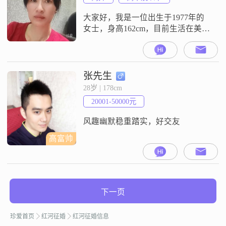
活方式##3002##我还有一个小爱
好，
大家好，我是一位出生于1977年的
女士，身高162cm，目前生活在美丽
的红河##3002##我的月收入在3001
到5000元之间，虽然不是很高，但
足够维持我简单而幸福的生活
##3002##我学历不高，只有高中及
张先生
以下，但我相信，生活中的智慧和
28岁 | 178cm
理解力并不完全取决于学历
20001-50000元
##3002##我性格细腻敏感，善解人
意，总是能设身处地
风趣幽默稳重踏实，好交友
高富帅
下一页
珍爱首页
红河征婚
红河征婚信息