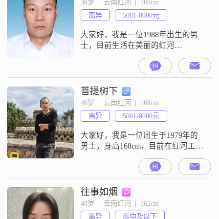
38岁  |  云南红河  |  169cm
离异
5001-8000元
大家好，我是一位1988年出生的男
士，目前生活在美丽的红河
##3002##我的身高是169厘米，虽然
不算特别高，但我相信身高并不是
最重要的，健康和能力才是关键
##3002##我现在的工作收入在5001
菩提树下
到8000元之间，能够满足基本的生
46岁  |  云南红河  |  168cm
活需求，并且我也有一些储蓄，能
离异
5001-8000元
够应对未来的一些变化##3002##我
拥有大专的学历，在
大家好，我是一位出生于1979年的
男士，身高168cm，目前在红河工作
##3002##我的月收入在5001到8000
元之间，学历是大专##3002##我性
格稳重可靠，责任感很强，始终把
家庭放在第一位##3002##在生活
往事如烟
中，我是个乐观积极的人，喜欢通
48岁  |  云南红河  |  162cm
过跑步来锻炼身体，保持健康的生
离异
高中及以下