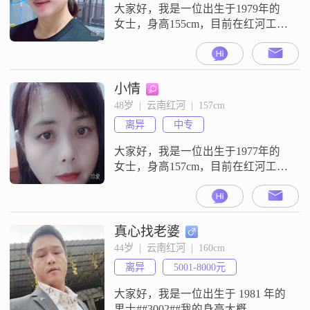
他人。在生活中，我独立自信，能
大家好，我是一位出生于1979年的
够
女士，身高155cm，目前在红河工
作。我的月收入在3001到5000元之
间，学历是中专。我性格独立自
信，真诚可靠，始终把家庭放在第
一位。我追求的是稳定安逸的生
小情
活，希望找到一个能够互相尊重、
48岁  |  云南红河  |  157cm
真诚沟通的伴侣。在生活中，我注
离异
中专
重家庭的和谐与幸福，认为家庭成
员之间的支持和理解是最重要的。
大家好，我是一位出生于1977年的
我愿意为
女士，身高157cm，目前在红河工作
##3002##我的月收入在3001到5000
元之间，学历是中专##3002##我性
格温柔体贴，善解人意，总是希望
能理解他人的感受和需求##3002##
真心找老婆
在生活中，我是开朗爱笑的人，喜
44岁  |  云南红河  |  160cm
欢用笑容来传递温暖和快乐
离异
5001-8000元
##3002##我也是一个独立自信的女
性，相
大家好，我是一位出生于 1981 年的
男士##3002##我的身高大概