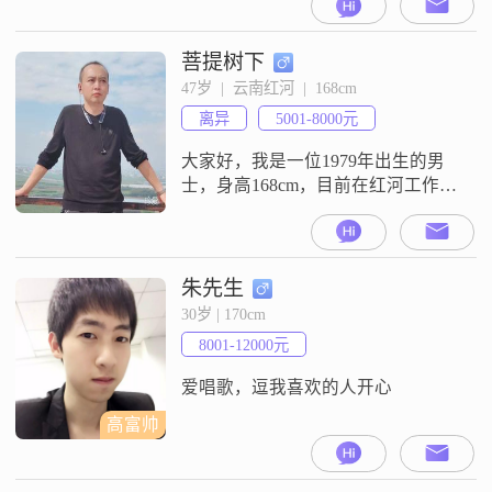
力，目前的月收入在3001到5000元
之间##3002##虽然我的学历是中
专，但我一直保持着学习的热情，
菩提树下
不断提升自己的专业技能##3002##
47岁  |  云南红河  |  168cm
在生活中，我是一个非常勤俭节约
离异
5001-8000元
的人，我认为合理规划财务是非常
重要的##3002##
大家好，我是一位1979年出生的男
士，身高168cm，目前在红河工作
##3002##我的月收入在5001到8000
元之间，学历是大专##3002##我性
格稳重可靠，责任感强，随和易相
处，非常重视家庭，追求稳定安逸
朱先生
的生活##3002##我觉得成熟稳重是
30岁 | 170cm
非常重要的品质，活在当下，珍惜
8001-12000元
每一天##3002##我有一些兴趣爱
好，
爱唱歌，逗我喜欢的人开心
高富帅