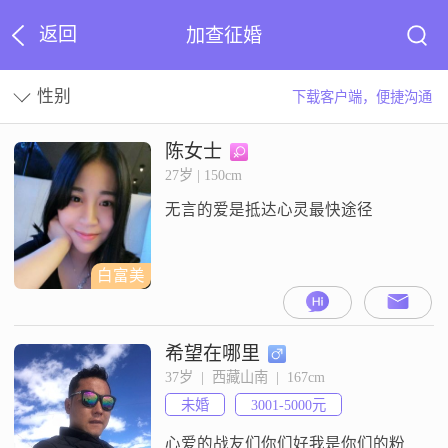
返回
加查征婚
性别
下载客户端，便捷沟通
陈女士
27岁 | 150cm
无言的爱是抵达心灵最快途径
白富美
希望在哪里
37岁  |  西藏山南  |  167cm
未婚
3001-5000元
心爱的战友们你们好我是你们的粉