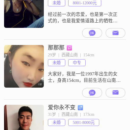
未婚
8001-12000元
经过前一次的恋爱，也是第一次正
式的，也是我爱情道路上的牺牲
品！给了我很大的感触！ 我觉得，
两个人，最重要的是需要宽容和信
任！ 物资的东西可以慢慢挣，慢慢
的买，但是内心的感动，彼此的肯
那那那
定，是需要两个人来共同经历，来
29岁  |  西藏山南  |  154cm
做的。希望，我下一个老婆，能和
未婚
中专
一同走到老，我会倍加的宠着她，
爱着她！！！
大家好，我是一位1997年出生的女
士，身高154cm，目前生活在山南
##3002##我的学历是中专，现在的
工作月收入在3000元以下##3002##
我性格温柔体贴，总是希望能给身
边的人带来温暖和关怀##3002##在
爱你永不变
生活中，我比较独立自信，能够处
31岁  |  西藏山南  |  173cm
理自己的事务，同时也很随和易相
未婚
5001-8000元
处，不喜欢与人发生争执##3002##