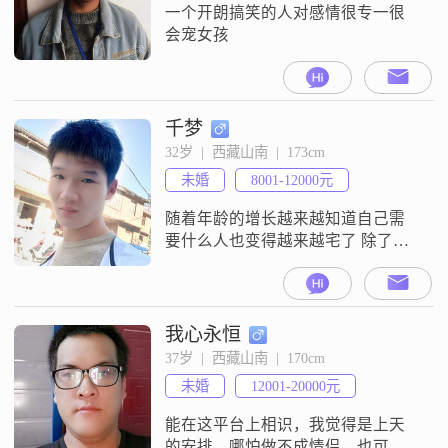
我善解
一个开朗搞笑的人对感情很专一很
会宠女孩
千梦
32岁  |  西藏山南  |  173cm
未婚
8001-12000元
随着年龄的增长越来越知道自己需
要什么人也变得越来越宅了 除了工
作时间 喜欢一个人宅在房间里 玩玩
游戏 看看书 也会出去跑跑步
我心永恒
37岁  |  西藏山南  |  170cm
未婚
12001-20000元
能在这平台上相识，我觉得是上天
的安排。哪怕做不成情侣，也可以