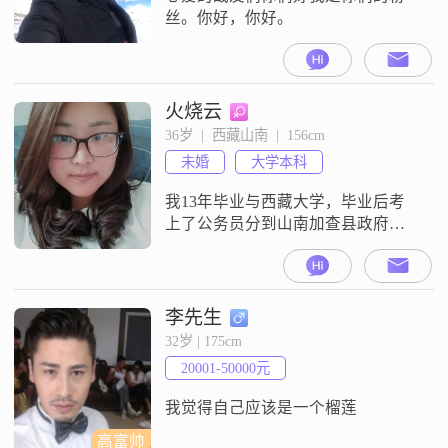
丝。你好，你好。
火烧云
36岁  |  西藏山南  |  156cm
未婚
大学本科
我13年毕业与西藏大学，毕业后考
上了公务员分到山南加查县政府工
作，我弟弟大学毕业后在杭州作测
试工作，我妈妈也在杭州打工，我
弟弟到杭州买了房子。
李先生
32岁 | 175cm
20001-50000元
我觉得自己应该是一个榴莲
高富帅