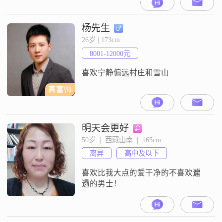
杨先生
26岁 | 173cm
8001-12000元
喜欢宁静偏远村庄和雪山
高富帅
明天会更好
50岁  |  西藏山南  |  165cm
离异
高中及以下
喜欢比我大点的爱干净的不喜欢邋
遢的男士！