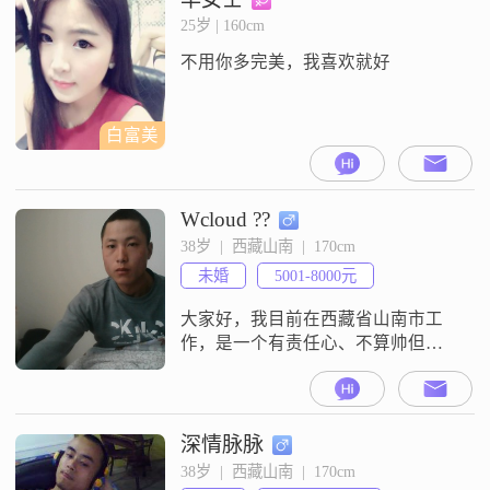
谈过一次恋爱,分手原因嘛,毕业后两
25岁 | 160cm
人的意见不太一致,后来就渐渐的淡
不用你多完美，我喜欢就好
了。至今工作四五年间始终没有碰
到让自己心动的另一半。我不帅，
也
白富美
Wcloud ??
38岁  |  西藏山南  |  170cm
未婚
5001-8000元
大家好，我目前在西藏省山南市工
作，是一个有责任心、不算帅但很
体贴的男孩，希望将来过彼此相依
相偎的生活，我理想的约会方式是
牵手漫步在公园，对于我的另一
半，我希望是恬静活泼，期待在珍
深情脉脉
爱网找到理想中的那个她。
38岁  |  西藏山南  |  170cm