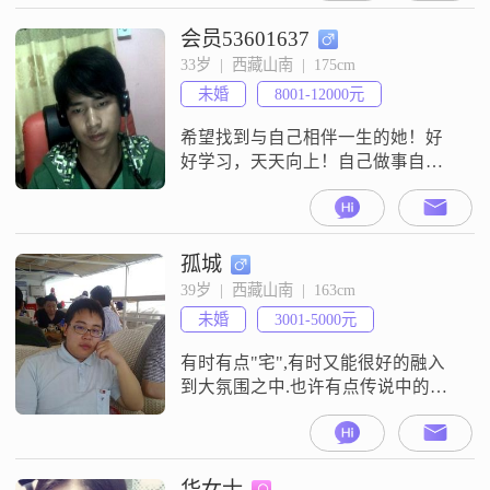
会员53601637
33岁  |  西藏山南  |  175cm
未婚
8001-12000元
希望找到与自己相伴一生的她！好
好学习，天天向上！自己做事自己
知道！
孤城
39岁  |  西藏山南  |  163cm
未婚
3001-5000元
有时有点"宅",有时又能很好的融入
到大氛围之中.也许有点传说中的双
重性格.爱好嘛？电脑，网络，看
书，音乐，电影，动漫。有一点点
的大男子主义,但能设身处地替对方
考虑,恋爱经验么?从大学毕业至今只
华女士