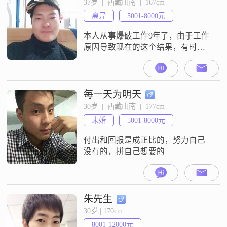
37岁  |  西藏山南  |  167cm
离异
5001-8000元
本人从事爆破工作9年了，由于工作
原因导致现在的这个结果，有时候
我自己也在检讨自己，做这个工作
值吗？我现在的想法是：希望借助
这个平台，能够找个伴侣陪我一起
共同铸造一个快乐幸福之家。现在
每一天为明天
的我是趁着自己还年轻，为了能让
30岁  |  西藏山南  |  177cm
家里人过得更好，继续奋斗着！我
未婚
5001-8000元
对另一半的要求也不多，只要相互
之间能够坦诚相待，尊重彼此。非
付出和回报是成正比的，努力自己
诚勿扰！嘿嘿嘿！！
没有的，拼自己想要的
朱先生
30岁 | 170cm
8001-12000元