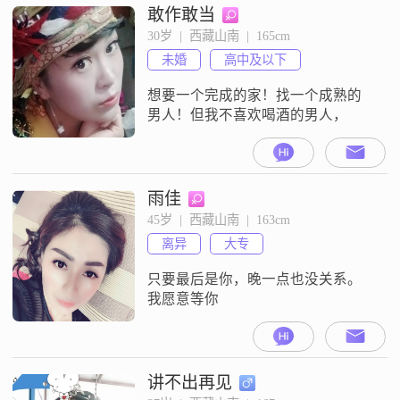
敢作敢当
30岁  |  西藏山南  |  165cm
未婚
高中及以下
想要一个完成的家！找一个成熟的
男人！但我不喜欢喝酒的男人，
雨佳
45岁  |  西藏山南  |  163cm
离异
大专
只要最后是你，晚一点也没关系。
我愿意等你
讲不出再见