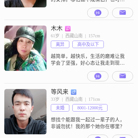
成为要好的朋友！如果你只是想像
非诚勿扰里的女嘉宾获得网红，我
觉得没这必要！朴实勤劳的我，真
心想借着这个平台找寻自己的另一
木木
半！家里的父母也都快到花甲之年
61岁  |  西藏山南  |  157cm
了！真的不想他们从小操劳我姐，
离异
高中及以下
我，我妹妹三子妹抚养成人，现在
又来为我的婚事操劳！在这里我真
越简单，越快乐，生活的磨难让我
心的期待你的到来！非
学会了坚强，好心态让我走到现
在，希望能遇见优秀的他，牵手到
老。
等风来
33岁  |  西藏山南  |  171cm
未婚
8001-12000元
想找个能跟我一起过一辈子的人，
非诚勿扰！我的那个她你在哪里？