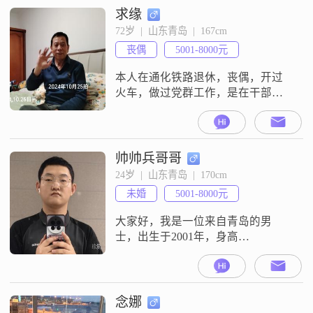
求缘
72岁  |  山东青岛  |  167cm
丧偶
5001-8000元
本人在通化铁路退休，丧偶，开过
火车，做过党群工作，是在干部职
位上退居二线的，我性格温和，诚
实，处人和善，喜欢晨练，身心健
康，脚脚灵便，相貌小于实际年
龄，心态认知都还潮流。兄妹们都
帅帅兵哥哥
在吉林通化，一女一儿在青岛工作
24岁  |  山东青岛  |  170cm
生活，事业有成，经济无负担，家
未婚
5001-8000元
庭成员和谐和睦。通化和青岛胶州
李哥庄这两地都有自住楼宅，到这
大家好，我是一位来自青岛的男
平台寻一位60余岁、互
士，出生于2001年，身高
170cm##3002##目前，我在青岛有一
份稳定的工作，月收入在5001到
8000元之间##3002##我拥有大专学
历，在工作中我一直保持着认真负
念娜