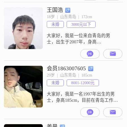
敬老人，由于父母的问题一向比较
自卑，社交很少，朋友也不多，如
王国浩
果可以一心只想围着一个人到老
18岁  |  山东青岛  |  172cm
##3002##
未婚
3000元以下
大家好，我是一位来自青岛的男
士，出生于2007年，身高
172cm##3002##目前我的月收入在
3000元以下，学历是中专##3002##
我性格比较细腻敏感，我很注重感
情中的双向奔赴，在相处中也会很
会员1863007605
注意保持边界感##3002##我是个音
29岁  |  山东青岛  |  185cm
乐发烧友，闲暇时光基本都沉浸在
未婚
8001-12000元
音乐的世界里，我觉得音乐能带给
我很多不同的感受##30
大家好，我是一名1997年出生的男
士，身高185cm，目前在青岛工作，
月收入在8001到12000元之间
##3002##我拥有大学本科学历，性
格上我是一个责任感很强的人，对
待生活和工作都力求做到最好
姜晨