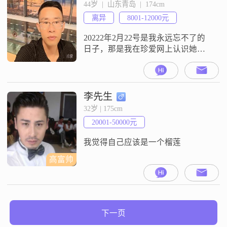
责的态度##3002##我个人性格稳重
44岁  |  山东青岛  |  174cm
可靠，待人随和易相处##3002##在
离异
8001-12000元
我看来，家庭是最重要的，我会尽
自己最大的努
20222年2月22号是我永远忘不了的
日子，那是我在珍爱网上认识她以
后的结婚纪念日！如今她离我远
去，她说就是死也不想见到我了，
和我今生永无瓜葛！多么痛的一段
感情！娜，你就那么恨我吗？我知
李先生
道你能看到我，但是我没法跟你说
32岁 | 175cm
话！来生我还愿意娶你为妻，愿我
20001-50000元
们早点相遇，恰巧你未嫁，我未
娶！
我觉得自己应该是一个榴莲
高富帅
下一页