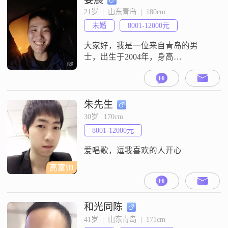
##3002##我非常注重自我提升，无
21岁  |  山东青岛  |  180cm
论是在职业技能上还是个人修养
未婚
8001-12000元
上，我都希望能不断进步，成为一
个更好的人##3002##
大家好，我是一位来自青岛的男
士，出生于2004年，身高
180cm##3002##目前我的月收入在
8001到12000元之间，虽然学历是中
专，但我一直在努力提升自己
##3002##我性格稳重可靠，幽默风
朱先生
趣，喜欢在生活中找寻乐趣
30岁 | 170cm
##3002##我勤俭节约，懂得如何合
8001-12000元
理规划财务，也喜欢规划未来，追
求稳定安逸的生活##3002
爱唱歌，逗我喜欢的人开心
高富帅
和光同陈
41岁  |  山东青岛  |  171cm