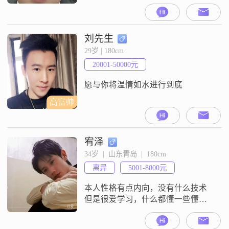
人
刘先生
29岁 | 180cm
20001-50000元
愿与你将温情如水进行到底
高富帅
宥泽
34岁  |  山东青岛  |  180cm
离异
5001-8000元
本人性格有点内向，没有什么技术
但是很爱学习，什么都懂一些懂的
不是很多，父母不在了，一个人也
可以选择去对方的家里，会好好孝