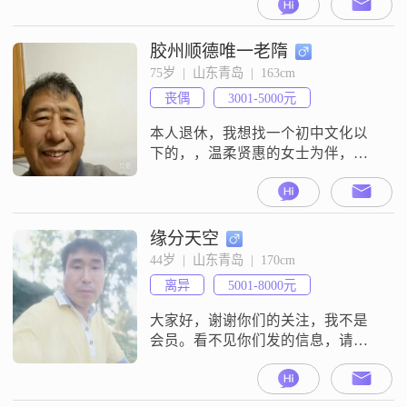
男型，自己也不知道哈哈哈，感情
方面较为传统，希望专一，目前减
肥中，希望能遇到合适的～
胶州顺德唯一老隋
75岁  |  山东青岛  |  163cm
丧偶
3001-5000元
本人退休，我想找一个初中文化以
下的，，温柔贤惠的女士为伴，我
会像对待原配妻子一样，把全身心
的爱倾注于她，
缘分天空
44岁  |  山东青岛  |  170cm
离异
5001-8000元
大家好，谢谢你们的关注，我不是
会员。看不见你们发的信息，请谅
解。