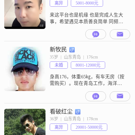
离异
5001-8000元
来这平台也是机缘 也是完成人生大
事，希望遇见本质善良简单 同频的
你 不要问我有什么，我来一丝不挂
什么都没有，因为天地万物供养人
类 所以有这福气 感恩宇宙。
新牧民
35岁  |  山东青岛  |  176cm
未婚
8001-12000元
身高176，体重65㎏，有车无房（按
需购买）。现在青岛工作，海洋工
程。家中排行老二，老家山东泰安
（泰山）哥哥已婚。父母健康。 希
望另一半乐观开朗，积极向上，活
泼善良，可盐可甜。
看破红尘
36岁  |  山东青岛  |  178cm
离异
20001-50000元