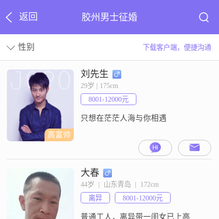
返回
胶州男士征婚
性别
下载客户端，便捷沟通
刘先生
29岁 | 175cm
8001-12000元
只想在茫茫人海与你相遇
高富帅
大春
44岁  |  山东青岛  |  172cm
离异
8001-12000元
普通工人，离异带一闺女已上高