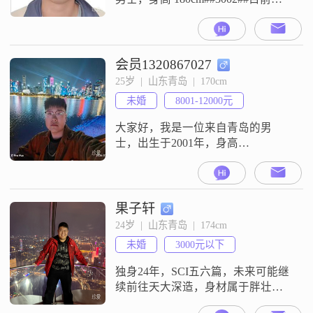
青岛工作，月收入在 5001 - 8000 元
之间，学历是大专##3002##我觉得
自己在感情中比较包容理解对方，
始终认为信任至上##3001##相互尊
会员1320867027
重很重要##3002##我追求稳定安逸
25岁  |  山东青岛  |  170cm
的生活，不喜欢太折腾##3002##平
未婚
8001-12000元
时我喜欢阅
大家好，我是一位来自青岛的男
士，出生于2001年，身高
170cm##3002##目前，我的月收入在
8001到12000元之间，拥有大学本科
学历##3002##我性格乐观积极，总
是以积极的态度面对生活中的各种
果子轩
挑战##3002##我热爱外出旅行，喜
24岁  |  山东青岛  |  174cm
欢探索不同的地方，感受不同的文
未婚
3000元以下
化##3002##每次旅行都能让我收获
很多新的
独身24年，SCI五六篇，未来可能继
续前往天大深造，身材属于胖壮
型，按照亲朋好友的说法，属于暖