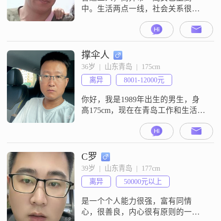
中。生活两点一线，社会关系很简
单。不抽烟，不酗酒，少应酬。喜
欢大自然，喜欢户外运动，喜欢一
切简洁而美好的事物。人丑嘴笨思
想土，来找一位合得来的善良的温
撑伞人
和的女士一起安安稳稳的过普普通
36岁  |  山东青岛  |  175cm
通的生活。
离异
8001-12000元
你好，我是1989年出生的男生，身
高175cm，现在在青岛工作和生活
##3002##学历是大专，目前的月收
入在8001到12000元之间##3002##我
的性格比较乐观积极，平时为人真
诚可靠##3002##在感情和生活中，
C罗
我觉得家庭为重，也一直坚持信任
39岁  |  山东青岛  |  177cm
至上，希望能和另一半真诚相待
离异
50000元以上
##3002##遇到事情我比较反感冷
战，
是一个个人能力很强，富有同情
心，很善良，内心很有原则的一个