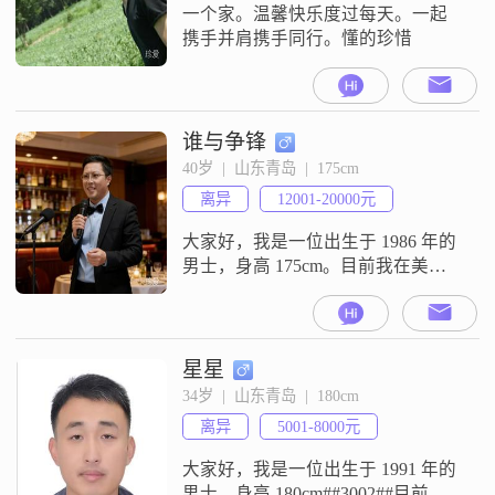
一个家。温馨快乐度过每天。一起
携手并肩携手同行。懂的珍惜
谁与争锋
40岁  |  山东青岛  |  175cm
离异
12001-20000元
大家好，我是一位出生于 1986 年的
男士，身高 175cm。目前我在美丽
的青岛工作，有着一份还算不错的
收入，每月在 8001 - 12000 元之间。
我的学历是大专，在工作中我一直
秉持着积极认真的态度。我觉得自
星星
己最大的特点就是稳重可靠，做事
34岁  |  山东青岛  |  180cm
情不会冲动，会经过深思熟虑。而
离异
5001-8000元
且我很自信果断，遇到问题能够迅
速做出决策。对待身
大家好，我是一位出生于 1991 年的
男士，身高 180cm##3002##目前在