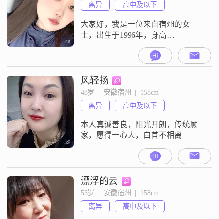
离异
高中及以下
大家好，我是一位来自宿州的女
士，出生于1996年，身高
160cm##3002##我的收入在3000元以
下，学历是高中及以下##3002##我
性格开朗，总是爱笑，我觉得生活
中有很多美好的事情值得我们去发
风轻扬
现和欣赏##3002##我非常注重仪式
48岁  |  安徽宿州  |  158cm
感，无论是日常生活还是重要的日
离异
高中及以下
子，我都希望给自己和他人带来一
些特别的体验##300
本人真诚善良，阳光开朗，传统顾
家，愿得一心人，白首不相离
漂浮的云
53岁  |  安徽宿州  |  158cm
离异
高中及以下