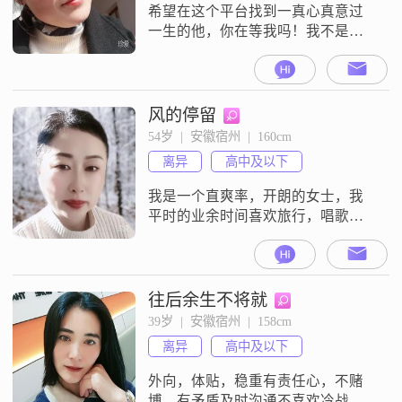
希望在这个平台找到一真心真意过
一生的他，你在等我吗！我不是会
员看不到你们的回信非诚勿扰！你
们好我看不到你们发的信息，我交
的钱已经过期了，请原谅
风的停留
54岁  |  安徽宿州  |  160cm
离异
高中及以下
我是一个直爽率，开朗的女士，我
平时的业余时间喜欢旅行，唱歌，
我理想中的约会方式是牵手漫步在
公园，作伴去看电影互相倾听心
声，共同下厨的生活##3002##对于
另一半，我希望他是一个幽灵，责
往后余生不将就
任心，成熟稳重的男士，喜欢我就
39岁  |  安徽宿州  |  158cm
来联系吧
离异
高中及以下
外向，体贴，稳重有责任心，不赌
博，有矛盾及时沟通不喜欢冷战