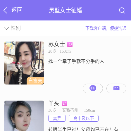
返回
灵璧女士征婚
性别
下载客户端，便捷沟通
苏女士
28岁 | 163cm
找一个牵了手就不分手的人
白富美
丫头
36岁  |  安徽宿州  |  150cm
离异
高中及以下
转眼半生已过！父母均已不在！有