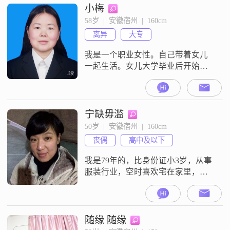
小梅
58岁  |  安徽宿州  |  160cm
离异
大专
我是一个职业女性。自己带着女儿
一起生活。女儿大学毕业后开始工
作结婚。目前一个人生活、两年后
事业单位退休希望可以到南方生活
期盼未来有一个全新未来
宁缺毋滥
50岁  |  安徽宿州  |  160cm
丧偶
高中及以下
我是79年的，比身份证小3岁，从事
服装行业，空时喜欢宅在家里，陪
家人聊天.听音乐.看书。一直想去旅
行到处看看，我路痴，所以要有人
带着，如果你也有这种想法，不如
约个时间同路.....
随缘 随缘