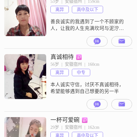
53岁  |  安徽宿州  |  159cm
离异
高中及以下
善良诚实的我遇到了一个不顾家的
人，让我的人生充满坎坷与泥泞，
输得一踏糊涂，借这个平台希望能
让我生活充满希望，能避风的港
湾，我太累了
真诚相待
56岁  |  安徽宿州  |  160cm
离异
中专
本人诚实守信，讨厌不真诚相待，
希望能够遇到自己想要的另一半
一杯可爱碗
29岁  |  安徽宿州  |  162cm
离异
高中及以下