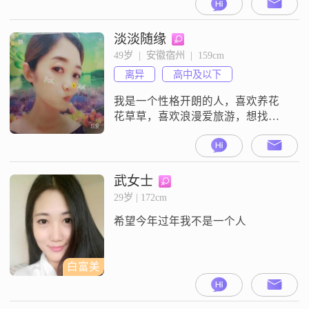
半，往往缘分就是一刹那的一个眼
神。
淡淡随缘
49岁  |  安徽宿州  |  159cm
离异
高中及以下
我是一个性格开朗的人，喜欢养花
花草草，喜欢浪漫爱旅游，想找一
个能有担当，没有家庭暴力的人过
完余生
武女士
29岁 | 172cm
希望今年过年我不是一个人
白富美