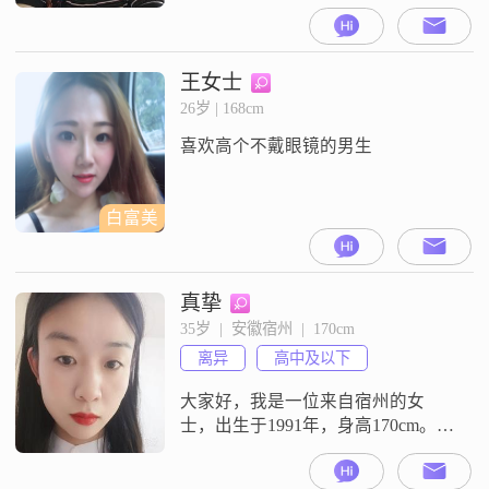
拥有大学本科学历，目前在宿州工
作，月收入在3001到5000元之间。
我性格温柔体贴，善解人意，总是
愿意倾听他人的心声，理解他人的
王女士
感受。我开朗爱笑，乐观积极，无
26岁 | 168cm
论遇到什么困难都能保持积极的心
喜欢高个不戴眼镜的男生
态。我独立自信，有自己的生活态
度和追求，不依赖他人，也能很好
地处
白富美
真挚
35岁  |  安徽宿州  |  170cm
离异
高中及以下
大家好，我是一位来自宿州的女
士，出生于1991年，身高170cm。我
的收入在3000元以下，目前从事一
份稳定的工作。虽然我的学历是高