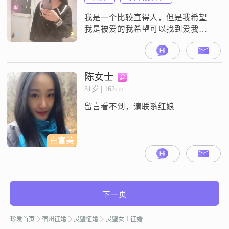
我是一个比较直得人，但是我希望
我是被爱的我希望可以找到爱我并
且爱我孩子的人，上段婚姻被伤得
遍体鳞伤，前世欠他的我还清了，
我在等一个人欠我的，然后我好好
爱你??
陈女士
31岁 | 162cm
留言看不到，请联系红娘
白富美
下一页
珍爱首页
宿州征婚
灵璧征婚
灵璧女士征婚