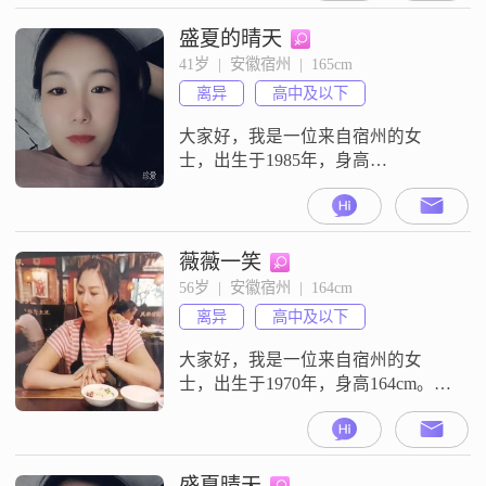
中及以下，但我相信生活中的智慧
和经验同样重要。我性格细腻敏
盛夏的晴天
感，善解人意，总是能设身处地地
41岁  |  安徽宿州  |  165cm
为他人着想。我温柔体贴，善于照
离异
高中及以下
顾他人的感受，希望能让身边的人
感受到温暖和关爱。我喜欢精致的
大家好，我是一位来自宿州的女
生活，无论
士，出生于1985年，身高
165cm##3002##我的月收入在3001到
5000元之间，目前从事一份稳定的
工作##3002##虽然我的学历是高中
及以下，但我一直保持着积极向上
薇薇一笑
的生活态度##3002##我性格细腻敏
56岁  |  安徽宿州  |  164cm
感，这让我在与人相处时更加注重
离异
高中及以下
细节和情感交流##3002##同时，我
也非常独立
大家好，我是一位来自宿州的女
士，出生于1970年，身高164cm。我
的收入状况还不错，每月大概有
3001到5000元的稳定收入。虽然我
的学历只是高中及以下，但我一直
保持着学习的热情，努力提升自
盛夏晴天