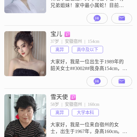
兄弟姐妹！家中最小属蛇！目前在
温州工作！孩子在这边上学！有过
两次婚姻，重大问题均不在自己！
目前负债40左右吧！介意的勿扰！
也不是找接盘侠！看缘分！我性格
宝儿
外表大大咧咧，内心温柔细腻！算
37岁  |  安徽宿州  |  154cm
是个善解人意的人吧！被迫的工作
离异
高中及以下
狂！有点慢热！天蝎座！不接受快
餐式恋爱！虽然没有很好的厨艺，
大家好，我是一位出生于1989年的
也能烧出一桌可口的
韶关女士##3002##我身高154cm，虽
然不是很高，但我相信身高并不是
决定一切的因素##3002##我的月收
入在3000元以下，虽然不算高薪，
但我足够独立，能够照顾好自己的
雪天使
生活##3002##我学历是高中及以
58岁  |  安徽宿州  |  160cm
下，但我一直在努力学习和提升自
离异
大学本科
己##3002##我性格温柔体贴，善解
人意，
大家好，我是一位来自宿州的女
士，出生于1967年，身高160cm。我