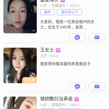
己。在生活中，我性格随和，容易
41岁  |  安徽宿州  |  165cm
相处，总是以一颗平和的心去面对
离异
高中及以下
生活中的各种事情。我非常注重健
康管理，每天都会进行适当的运
大家好，我是一位来自宿州的女
动，保持良
士，出生于1985年，身高
165cm##3002##我目前的工作收入在
3001到5000元之间，虽然学历是高
中及以下，但我一直保持着独立自
信的生活态度##3002##我相信，生
王女士
活中的每一天都充满了希望和机遇
26岁 | 165cm
##3002##性格方面，我是一个乐观
我崇拜你像英雄你疼我像孩子
积极的人，面对生活中的困难和挑
战，我总是能够以积
白富美
错把敷衍当承诺
30岁  |  安徽宿州  |  160cm