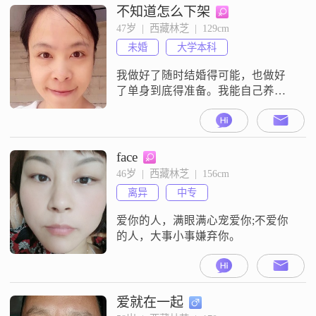
不知道怎么下架
47岁  |  西藏林芝  |  129cm
未婚
大学本科
我做好了随时结婚得可能，也做好
了单身到底得准备。我能自己养活
自己，想去哪旅行就去哪旅行，把
你们的豢养行为让给更需要的人。
我挑剔，婚姻大事不挑剔就是对彼
此的不负责。我希望你还未婚，不
face
缺胳膊少腿，五官和头发也都还
46岁  |  西藏林芝  |  156cm
在。实在是因为前妻作妖不珍惜换
离异
中专
我来，也不是不可以，希望你还能
爱，具备爱的能力。出车祸之前，
爱你的人，满眼满心宠爱你;不爱你
我是一上市公司设计部主
的人，大事小事嫌弃你。
爱就在一起