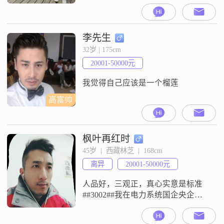
说是料理小白，所以希望找一个能
互补的伴侣##3002##平时我很宅，
但是还是挺渴望来一个两个人的旅
行
李先生
32岁 | 175cm
20001-50000元
我觉得自己应该是一个榴莲
高富帅
枫叶再红时
45岁  |  西藏林芝  |  168cm
离异
20001-50000元
人品好，三观正，真心实意是标准
##3002##我在电力系统国企央企项
目管理工作，现居藏G，有房有车，
工作四个专业的工程师，在藏G工