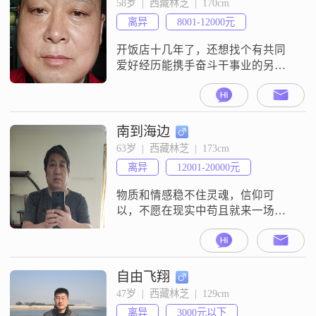
58岁  |  西藏林芝  |  170cm
离异
8001-12000元
开饭店十几年了，还想找个有共同
爱好经历能携手奋斗干事业的另一
半。
南到海边
63岁  |  西藏林芝  |  173cm
离异
12001-20000元
物质和情感稳不住灵魂，信仰可
以，不愿在现实中苟且就来一场触
及灵魂的旅行，到达诗与远方
自由飞翔
47岁  |  西藏林芝  |  129cm
离异
3000元以下