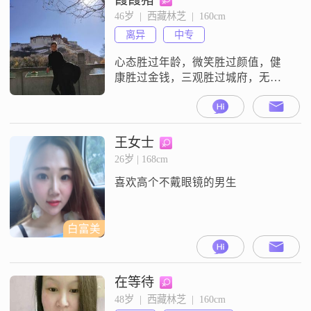
46岁  |  西藏林芝  |  160cm
离异
中专
心态胜过年龄，微笑胜过颜值，健
康胜过金钱，三观胜过城府，无论
经历了什么，都不能丢掉善良和感
恩，相信自己，终会遇见幸福和温
暖##2026####2026##
王女士
26岁 | 168cm
喜欢高个不戴眼镜的男生
白富美
在等待
48岁  |  西藏林芝  |  160cm