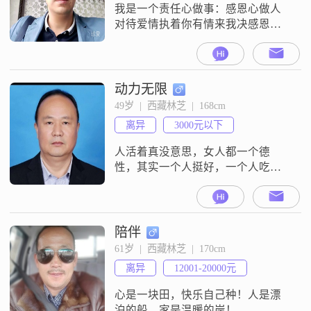
我是一个责任心做事：感恩心做人
对待爱情执着你有情来我决感恩你
一辈子
动力无限
49岁  |  西藏林芝  |  168cm
离异
3000元以下
人活着真没意思，女人都一个德
性，其实一个人挺好，一个人吃
饱，一家人不饿，要女人还得养，
真麻烦。
陪伴
61岁  |  西藏林芝  |  170cm
离异
12001-20000元
心是一块田，快乐自己种！人是漂
泊的船，家是温暖的岸！