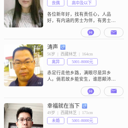
丧偶
高中及以下
各位新年好，找有责任心，人品
好，有内涵的男士为伴，有男士给
我发了很多红信，不好意思我不是
会员看不到你发的信息，也回不了
你，谢谢
涛声
56岁  |  西藏林芝  |  164cm
离异
5001-8000元
赤足行走他乡路，满眼尽是异乡
人。倘若故乡能安生，谁愿颠沛做
浪人！
幸福就在当下
49岁  |  西藏林芝  |  171cm
未婚
5001-8000元