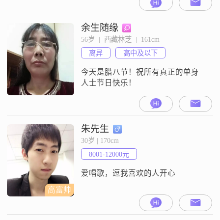
暖的家来渡过余生。爱上一个人就
会掏心掏肺！
余生随缘
56岁  |  西藏林芝  |  161cm
离异
高中及以下
今天是腊八节！祝所有真正的单身
人士节日快乐！
朱先生
30岁 | 170cm
8001-12000元
爱唱歌，逗我喜欢的人开心
高富帅