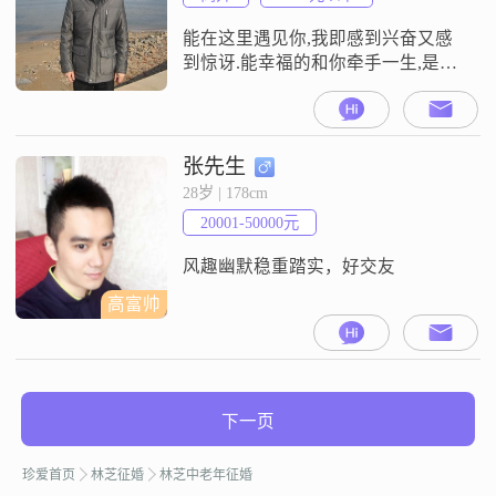
能在这里遇见你,我即感到兴奋又感
到惊讶.能幸福的和你牵手一生,是我
感觉最快乐的事!
张先生
28岁 | 178cm
20001-50000元
风趣幽默稳重踏实，好交友
高富帅
下一页
珍爱首页
林芝征婚
林芝中老年征婚