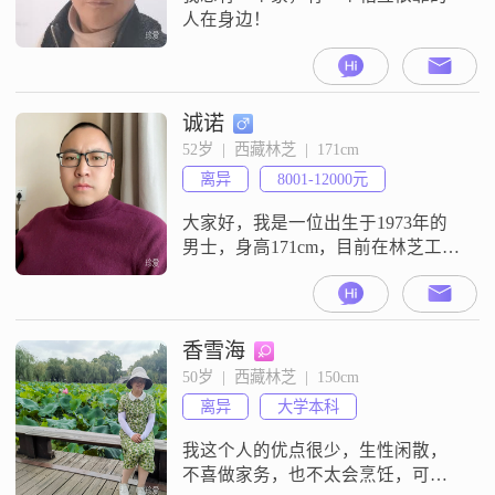
人在身边！
诚诺
52岁  |  西藏林芝  |  171cm
离异
8001-12000元
大家好，我是一位出生于1973年的
男士，身高171cm，目前在林芝工作
##3002##我的月收入在8001到12000
元之间，拥有大学本科学历
##3002##我性格稳重可靠，做事自
信果断，有很强的责任感，与人相
香雪海
处随和易处##3002##我非常注重事
50岁  |  西藏林芝  |  150cm
业的成功，努力追求自己的目标
离异
大学本科
##3002##在生活中，我热爱外出旅
行，探
我这个人的优点很少，生性闲散，
不喜做家务，也不太会烹饪，可以