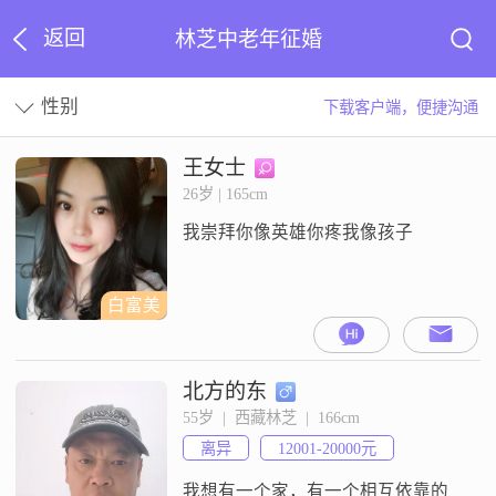
返回
林芝中老年征婚
性别
下载客户端，便捷沟通
王女士
26岁 | 165cm
我崇拜你像英雄你疼我像孩子
白富美
北方的东
55岁  |  西藏林芝  |  166cm
离异
12001-20000元
我想有一个家，有一个相互依靠的