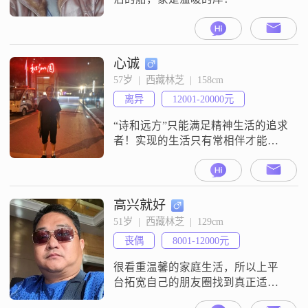
心诚
57岁  |  西藏林芝  |  158cm
离异
12001-20000元
“诗和远方”只能满足精神生活的追求
者！实现的生活只有常相伴才能真
正的相知、相识、最终相
爱…………！
高兴就好
51岁  |  西藏林芝  |  129cm
丧偶
8001-12000元
很看重温馨的家庭生活，所以上平
台拓宽自己的朋友圈找到真正适合
自己的另一半一起创建一个合谐温