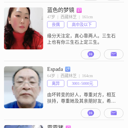
作，企业管理者，工程师，大学毕
业，我喜欢宅家有时候去旅行，喜
蓝色的梦镜
欢安静读书，喜欢运动，爱干净，
47岁  |  西藏林芝  |  161cm
顾家，白领，爱小动物植物，健
丧偶
高中及以下
身，喜欢简单##3002##1980年人，
44岁，身高168，体重142
缘分天注定，真心靠两人。三生石
上也有你三生石上定三生。
Espada
64岁  |  西藏林芝  |  164cm
离异
3001-5000元
由坏转变的好人，尊重对方，相互
扶持，尊重她及其亲朋好友，希望
有事有话直说##3002##
霞霞猪