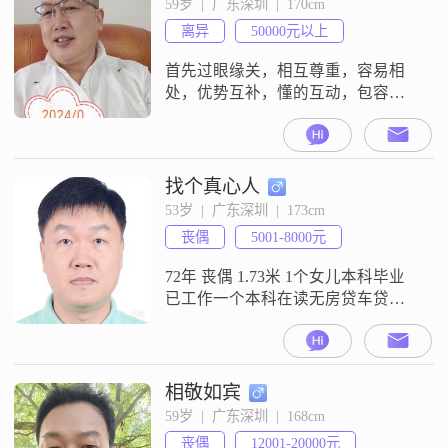
59岁  |  广东深圳  |  170cm
离异
50000元以上
首先过眼缘关，相互尊重，容易相
处，优势互补，懂的互动，包容理
解！（有些来信不一定能回，望理
解、谅解！同时祝您好运！）一切
问题的根源在于自己！❤️我的相亲
流程：1、珍爱网发信息或直播相
找个真心人
见；2、为了进一步了解要先视频，
53岁  |  广东深圳  |  173cm
了解对方的形象及言谈举止，在没
丧偶
5001-8000元
有视频之前不线下见面，没有必要
浪费彼此的时间、精力；3、线下约
72年 丧偶 1.73米 1个女儿本科毕业
会见面，感觉合
已工作一个本科在读无房贷车贷外
债有社保饮食清淡 爱好书法 瑜伽 电
脑不抽烟不酗酒不赌博在学校从事
后勤工作喜欢简单安稳快乐生活诚
觅年龄相仿 善良爱笑的女士共同生
相敬如宾
活
59岁  |  广东深圳  |  168cm
丧偶
12001-20000元