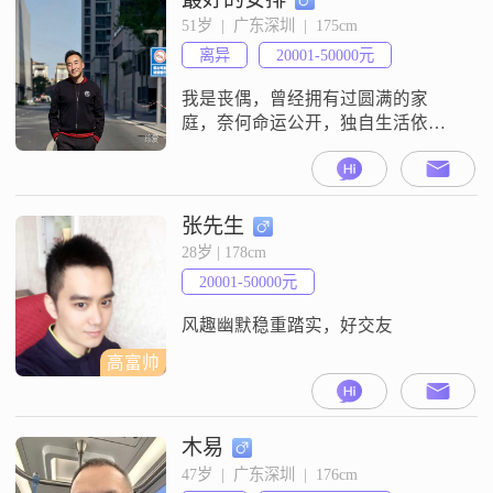
毛球、绘画、唱歌、旅游，当然还
51岁  |  广东深圳  |  175cm
有看电影。我以前是从事过英语教
离异
20001-50000元
育的，相信以后能教育好自己的孩
子。我希望能认识一个踏实、善良
我是丧偶，曾经拥有过圆满的家
的姑娘。希望我们都
庭，奈何命运公开，独自生活依旧
相信人间温暖##3002##经历过离
别，更明白陪伴千金不换##3002##
张先生
28岁 | 178cm
20001-50000元
风趣幽默稳重踏实，好交友
高富帅
木易
47岁  |  广东深圳  |  176cm