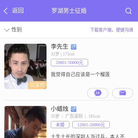
返回
罗湖男士征婚
性别
下载客户端，便捷沟通
李先生
32岁 | 175cm
20001-50000元
我觉得自己应该是一个榴莲
高富帅
小蜡烛
35岁  |  广东深圳  |  181cm
未婚
12001-20000元
土生土长的深圳人当过兵，本人不