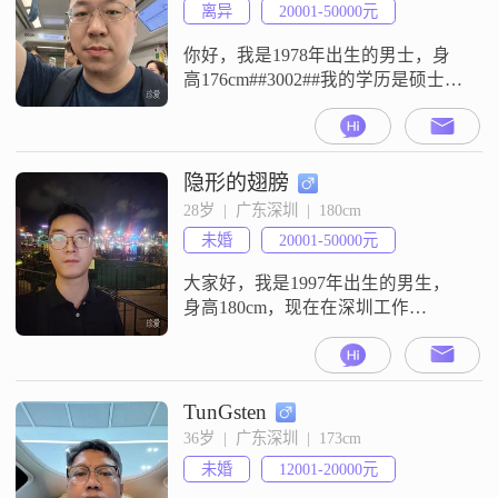
离异
20001-50000元
你好，我是1978年出生的男士，身
高176cm##3002##我的学历是硕士，
现在在深圳工作，月收入在20001到
50000元之间##3002##关于我的性
格，大家通常会觉得我是一个稳重
可靠的人，同时我也比较外向健谈
隐形的翅膀
##3002##平时做事责任感强，也比
28岁  |  广东深圳  |  180cm
较幽默风趣，性格乐观积极
未婚
20001-50000元
##3002##另外，我也算是一个成熟
稳重
大家好，我是1997年出生的男生，
身高180cm，现在在深圳工作
##3002##我的月收入在20001到
50000元之间##3002##关于我的性
格，大家给我的评价是稳重可靠，
平时做事比较踏实，让人觉得可以
TunGsten
信赖##3002##同时我也比较幽默风
36岁  |  广东深圳  |  173cm
趣，相处起来不会觉得沉闷，喜欢
未婚
12001-20000元
轻松的交流氛围##3002##我是一个