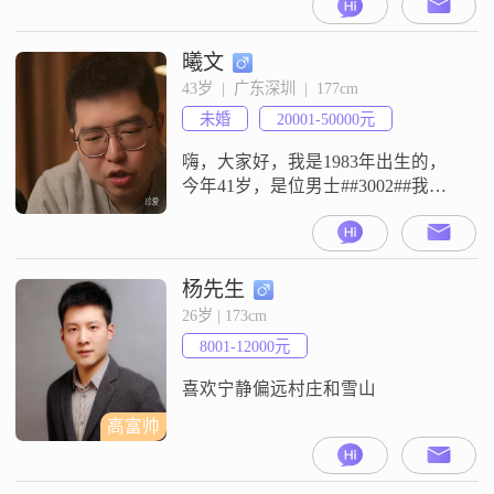
乐，舞蹈。爱吃各地小吃，美食。
平时一般喜欢安静，也能适应偶尔
的热闹。本人籍贯湖南岳阳市人，
曦文
在深圳工作二十多年，现定居六盘
43岁  |  广东深圳  |  177cm
水市区。希望能有一个踏实善良，
未婚
20001-50000元
懂生活，性格温和，品行端庄的中
国年轻女性，走进我的生活。
嗨，大家好，我是1983年出生的，
今年41岁，是位男士##3002##我的
身高是177cm##3002##目前我的月收
入在20001元到50000元这个区间
##3002##我的工作地在深圳，学历
是大学本科##3002##关于我的个人
杨先生
特征，大家都说我是个外向健谈的
26岁 | 173cm
人##3002##平时性格稳重可靠，与
8001-12000元
人相处幽默风趣##3
喜欢宁静偏远村庄和雪山
高富帅