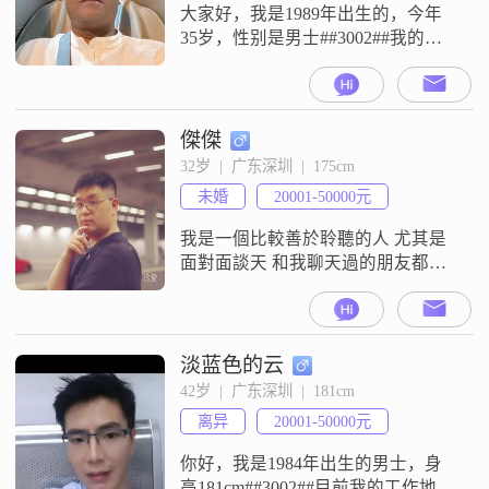
自信果断
大家好，我是1989年出生的，今年
35岁，性别是男士##3002##我的身
高是173cm##3002##我的学历是大学
本科##3002##我现在的工作地是在
深圳，月收入在12001元到20000元
这个区间##3002##我是一个性格比
傑傑
较成熟稳重的人，平时做事也比较
32岁  |  广东深圳  |  175cm
真诚可靠##3002##在与人相处或者
未婚
20001-50000元
处理事情的时候，我
我是一個比較善於聆聽的人 尤其是
面對面談天 和我聊天過的朋友都讚
好我是一個測量主任 平時工作也挺
忙 不過最好的是上下班都準時 不會
加班休息的時候喜歡在家看書和玩
一下遊戲 有時都會和朋友出去探索
淡蓝色的云
一下新的餐廳 我對做飯也比較有興
42岁  |  广东深圳  |  181cm
趣 手藝也算過得去吧理想型是找一
离异
20001-50000元
個我比較同頻的人 生活簡簡單單 偶
然去一去旅遊 放假一起出去玩
你好，我是1984年出生的男士，身
高181cm##3002##目前我的工作地在