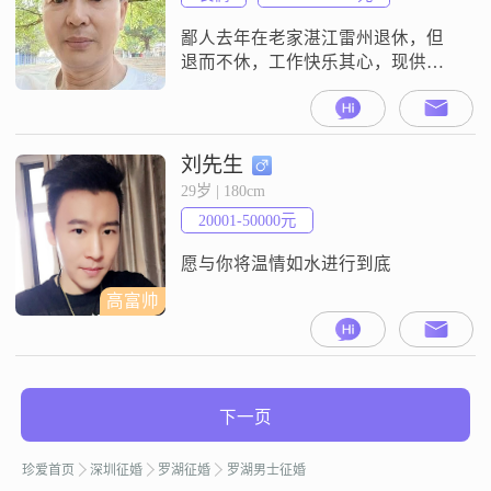
鄙人去年在老家湛江雷州退休，但
退而不休，工作快乐其心，现供职
深圳罗湖区一小学校后勤工作。大
都市是愚用武之地，但愿此地君有
所居，愚以技能（技能业务如次：
择日评日、勘测风水、室内布局、
刘先生
八字合婚、初婴定命、安名改名、
29岁 | 180cm
结婚写帖、接写对联等等）去挣
20001-50000元
钱，共筑新暖之爱窝，过好往后的
日子。老家镇集上有自地自建房
愿与你将温情如水进行到底
子，也可像燕子一样往来，
高富帅
下一页
珍爱首页
深圳征婚
罗湖征婚
罗湖男士征婚