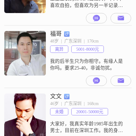
喜欢自拍，但喜欢为另一半记录开
心的时刻！希望寻找一位善良有包
容心的女士组织一个家庭！本人身
高180，体重180！哈哈，偏结实
型。有烟瘾，不爱喝酒，平时爱打
福哥
打游戏！有一定的情商和包容心，
48岁  |  广东深圳  |  170cm
性格比较温和。在深家庭有房。普
离异
5001-8000元
通阶层的人，不是富二代！于我而
言金钱并不是最重要的，我也不是
我的后半生只为你相守。有缘人是
特别看重贤良淑德
你吗。要求25-40，非诚勿扰。
文文
46岁  |  广东深圳  |  168cm
未婚
20001-50000元
大家好，我真实年龄1985年出生的
男士，目前在深圳工作。我的身高