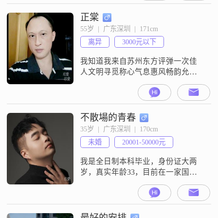
这里遇到和我同频的你！
正棠
55岁  |  广东深圳  |  171cm
离异
3000元以下
我知道我来自苏州东方评弹一次佳
人文明寻觅称心气息惠风畅韵允特
别的给力特别的真爱我自己
不散場的青春
35岁  |  广东深圳  |  170cm
未婚
20001-50000元
我是全日制本科毕业，身份证大两
岁，真实年龄33，目前在一家国企
做设计师，工作稳定，收入中上水
平，我是个性格温和、情绪稳定的
人，对待自己喜欢的人会尽全力去
付出～我的兴趣很广泛，喜欢打羽
最好的安排