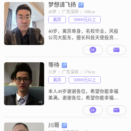
梦想请飞扬
40岁  |  广东深圳  |  168cm
离异
50000元以上
40岁，离异单身，名校毕业，风投
公司大股东，擅长科技天使投资，
公司已在行业小有名气##3002##农
村出身的野孩子，凭个人能力奋斗
至此，见惯人世间的冷暖，诚心寻
找志同道合的伴侣共度余生
等待
##3002##对另一半要求:年轻（30岁
31岁  |  广东深圳  |  176cm
以下）或漂亮至少占一条；温柔顾
离异
50000元以上
家，或聪明能干，或者家庭条件背
景特别好至少占一条##3002##
本人49岁谢谢各位，希望你能幸福
美满。谢谢各位，希望你能幸福美
满。
川哥