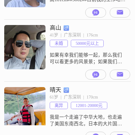
深圳，学历是硕士，月收入在20001
元到50000元之间##3002##关于我的
性格，我觉得自己是一个活在当下
的人##3002##平时我性格随和，比
高山
较容易相处##3002##待人方面我比
41岁  |  广东深圳  |  176cm
较真诚可靠，做人做事讲究实在
未婚
50000元以上
##3002##平时我也比较
如果有幸我们能够一起，那么我们
可以看更多的风景景；如果我们没
有缘分，那祝福我们在各自奋斗的
路上看到各自的风景。人海茫茫，
人生尔尔，自在开心就好。
晴天
61岁  |  广东深圳  |  170cm
离异
12001-20000元
我是一个走遍了中华大地，也走遍
了美国东南西北，日本的大片国
土。热爱生活的男生，喜欢欣赏音