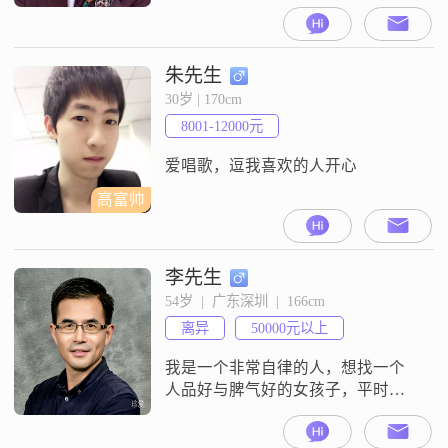
是168cm，学历是大专，月收入在
20001元到50000元之间。在性格方
面，我是一个自信果断的人，平时
虽然内敛慢热，但熟悉之后会展现
朱先生
直率坦诚的一面。我在生活中独立
30岁 | 170cm
自主，遇到问题习惯自己想办法解
8001-12000元
决。同时，我也是一个责任感强的
人，对待事情乐观积极，心态成熟
爱唱歌，逗我喜欢的人开心
稳
高富帅
李先生
54岁  |  广东深圳  |  166cm
离异
50000元以上
我是一个非常自律的人，想找一个
人品好与脾气好的女孩子，平时我
喜欢健身和学习新的知识，对待爱
情我是特别认真和专一的，希望在