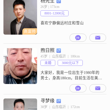
杨先生
26岁 | 173cm
8001-12000元
喜欢宁静偏远村庄和雪山
高富帅
煦日照
45岁  |  山东临沂  |  180cm
未婚
3000元以下
大家好，我是一位出生于1980年的
男士，身高180cm，目前生活在美丽
的临沂##3002##我的学历是中专，
现在从事着一份稳定的工作，虽然
月收入在3000元以下，但我知足常
乐，觉得生活最重要的是过得开心
寻梦缘
舒适##3002##我性格耐心包容，随
38岁  |  山东临沂  |  172cm