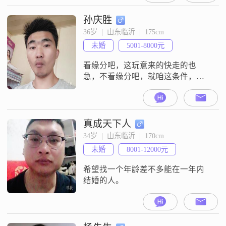
下，但我一直保持着稳重可靠的工
作态度和生活方式##3002##我认为
孙庆胜
自己是一个幽默风趣的人，喜欢在
36岁  |  山东临沂  |  175cm
生活中找寻乐趣，也善于用幽默的
未婚
5001-8000元
方式与人交流，让周围的人感到轻
松愉快##300
看缘分吧，这玩意来的快走的也
急，不看缘分吧，就咱这条件，唉
还是看缘分吧。
真成天下人
34岁  |  山东临沂  |  170cm
未婚
8001-12000元
希望找一个年龄差不多能在一年内
结婚的人。