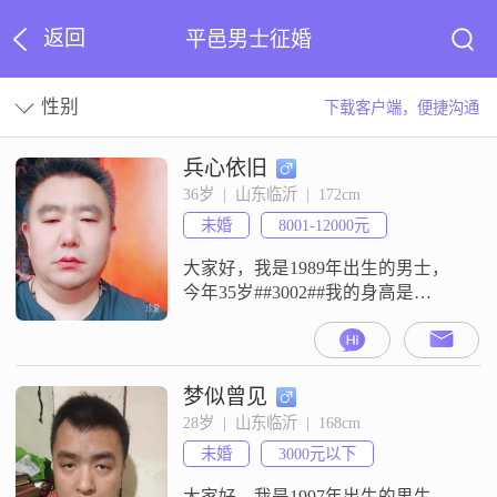
返回
平邑男士征婚
性别
下载客户端，便捷沟通
兵心依旧
36岁  |  山东临沂  |  172cm
未婚
8001-12000元
大家好，我是1989年出生的男士，
今年35岁##3002##我的身高是
172cm##3002##我的学历是大专
##3002##我现在的工作地在临沂
##3002##我的月收入在8001元到
12000元之间##3002##我是一个自信
梦似曾见
果断的人##3002##我也是一个乐观
28岁  |  山东临沂  |  168cm
积极的人##3002##我平时随和易相
未婚
3000元以下
处##3002
大家好，我是1997年出生的男生，