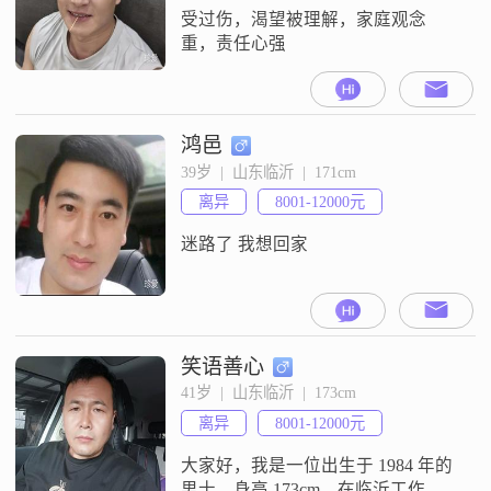
受过伤，渴望被理解，家庭观念
重，责任心强
鸿邑
39岁  |  山东临沂  |  171cm
离异
8001-12000元
迷路了 我想回家
笑语善心
41岁  |  山东临沂  |  173cm
离异
8001-12000元
大家好，我是一位出生于 1984 年的
男士。身高 173cm，在临沂工作，