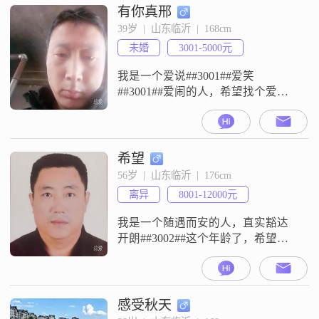
肌，也热爱篮球，可以说是篮球高
有你真邢
手哦##3002##除此之外，我还对摄
39岁  |  山东临沂  |  168cm
影摄像颇有兴趣，喜欢记录生活中
未婚
3001-5000元
的美好瞬间##3002##我性格开朗，
待人真诚，喜
我是一个爱说##3001##爱笑
##3001##爱闹的人，希望找个爱我
##3001##疼我##3001##真心对我好
的人##3002##
希望
56岁  |  山东临沂  |  176cm
离异
8001-12000元
我是一个随遇而安的人，直实豁达
开朗##3002##这个年龄了，希望能
找到另一半共度余生##3002##
感受秋天