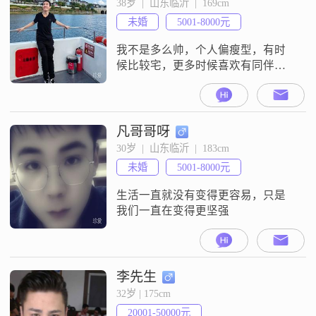
38岁  |  山东临沂  |  169cm
未婚
5001-8000元
我不是多么帅，个人偏瘦型，有时
候比较宅，更多时候喜欢有同伴一
起出去玩，只要开心玩什么都好，
我的另一半只要对父母好就可以
（双方），我希望以后能带着另一
半出去一起，哪怕走一走。一直在
凡哥哥呀
广州工作，终于发现自己不小了，
30岁  |  山东临沂  |  183cm
想从家那边找个能够一起携手到老
未婚
5001-8000元
的，真心的来
生活一直就没有变得更容易，只是
我们一直在变得更坚强
李先生
32岁 | 175cm
20001-50000元