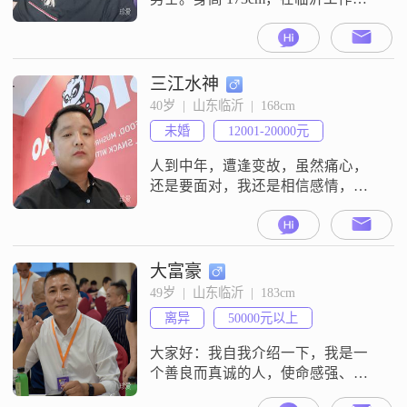
收入方面呢，大概在 8001 - 12000 元
这个范围。我的学历是大专。我觉
得自己在性格方面还算不错，比较
稳重可靠，做事情的时候责任感很
三江水神
强。有时候遇到一些麻烦事儿，我
40岁  |  山东临沂  |  168cm
不会轻易退缩，而是会耐心地去解
未婚
12001-20000元
决。和别人相处时也很包容，不太
计较一些小的得失。
人到中年，遭逢变故，虽然痛心，
还是要面对，我还是相信感情，相
信婚姻，相信未来，相信可以找到
生同衾，死同穴的那一位，有年龄
合适，愿意再结婚生子，共度余生
的，可以回信，说不定，我们可以
大富豪
一起共享美好生活。我一般年收入
49岁  |  山东临沂  |  183cm
25左右，有五险一金，住房加养老
离异
50000元以上
还有两万左右，在江苏上班，近期
打算去河东买房，其他地方也可以
大家好：我自我介绍一下，我是一
协商。
个善良而真诚的人，使命感强、有
责任心。经过了人生中的大起大