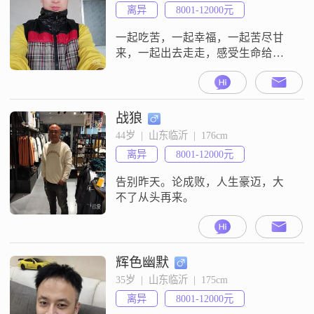
和易相处##3002##在我看来，人与
离异
8001-12000元
人之间的相处应该多一些理解和宽
容，少一些计
一起吃苦，一起幸福，一起苦尽甘
来，一起出去走走，感受生命给予
的一切，不谈恋钱，只谈理想
战狼
44岁  |  山东临沂  |  176cm
离异
8001-12000元
告别昨天。论成败，人生豪迈，大
不了从头再来。
辉色幽默
35岁  |  山东临沂  |  175cm
离异
8001-12000元