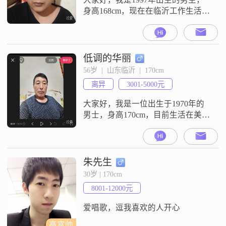
身高168cm，现在在临沂工作生活
##3002##我的学历是高中及以下，
目前月收入在3000元以下##3002##
性格上我是一个乐观积极的人，平
时随和易相处，待人真诚可靠
低调的华丽
##3002##我比较看重家庭生活，觉
56岁  |  山东临沂  |  170cm
得家人很重要##3002##平时我比较
离异
3001-5000元
勤俭节约，也喜欢规划未来的生活
##300
大家好，我是一位出生于1970年的
男士，身高170cm，目前生活在美丽
的临沂。我的月收入在3001到5000
元之间，虽然不算特别高，但也能
保证基本的生活需求。我的学历是
高中及以下，但我相信，生活中的
朱先生
智慧和经验远比书本上的知识来得
30岁 | 170cm
更实用。我性格幽默风趣，喜欢在
8001-12000元
生活中找寻乐趣，也善于用幽默的
方式化解尴尬的气氛。同时，我也
爱唱歌，逗我喜欢的人开心
非
高富帅