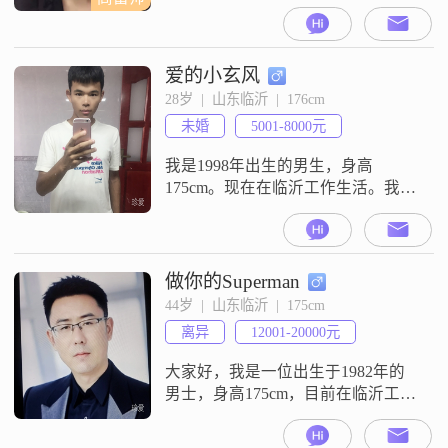
爱的小玄风
28岁  |  山东临沂  |  176cm
未婚
5001-8000元
我是1998年出生的男生，身高
175cm。现在在临沂工作生活。我的
学历是中专，目前的月收入在3001
到5000元这个范围。平时我是一个
比较有耐心的人，性格上也挺包
容。我很看重朋友之间的情谊，觉
做你的Superman
得朋友是生活里很重要的一部分。
44岁  |  山东临沂  |  175cm
闲暇的时候，我喜欢外出旅行，去
离异
12001-20000元
看看不同的地方。平时我也会打台
球，技术还算不错，算是我的一个
大家好，我是一位出生于1982年的
特长。我
男士，身高175cm，目前在临沂工作
##3002##我的月收入在12001到
20000元之间，虽然学历是高中及以