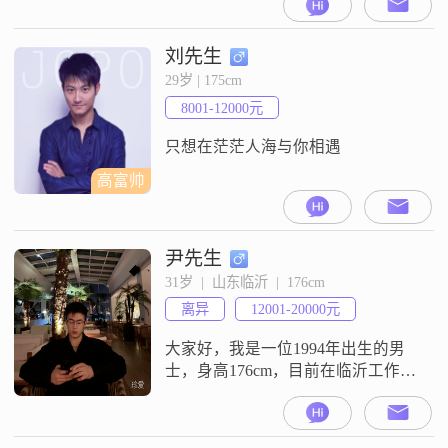
落，一切都是那么随缘！只想找一
个平凡善良的人，相扶教子，牵手
走过余晖的岁月。谢谢
刘先生
29岁 | 175cm
8001-12000元
只想在茫茫人海与你相遇
高富帅
尹先生
31岁  |  山东临沂  |  176cm
离异
12001-20000元
大家好，我是一位1994年出生的男
士，身高176cm，目前在临沂工作，
月收入在12001到20000元之间
##3002##我拥有大学本科学历，平
时喜欢健身上瘾，一直在努力增