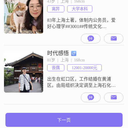
43岁  |  上海  |  168cm
离异
大学本科
83年上海土著，体制内公务员，爱
好心理学##3001##传统文化
##3001##冥想##3001##打坐
##3001##看书##3001##音乐
##3001##旅行##3002##家中有18岁
##201c##小棉袄##201d##同住（未
时代感悟
来不打算再##201c##练小号
81岁  |  上海  |  168cm
##201d##了），生活圈子干净
丧偶
12001-20000元
##3002##
出生在虹口区，工作结婚在黄浦
区。由局组织决定调至上海石化，
后转公务员退休。复旦大学毕业，
社会关系良好。正直善良明理宽
容，喜爱文学诗词、体育锻炼、旅
游、散步、欣赏大自然、无不良嗜
好。已购宽敞住房(无债贷)，经济尚
下一页
及小康。抚育外孙女十八年，已进