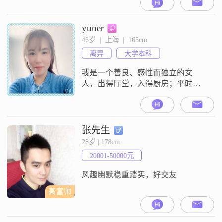
的身体是享受生活的基础。我追求
的是简单而真实的幸福，对生活没
有过多的奢求，只希望能够拥有稳
yuner
定而安逸的生活状态。我的情绪非
46岁  |  上海  |  165cm
常稳定，不容易受到外界的影响，
离异
大学本科
能够理性地处理生活中的各种问
题。我相信，通过真诚的交流，我
我是一个善良、感性而独立的女
们可以更好地了解彼此，
人，出得厅堂，入得厨房；平时喜
欢看书、听音乐、绘画、旅游，希
望在这里找到一位有事业心、稳重
体贴、有修养的男士为伴。能做个
老公背后的持家女人，为他营造一
张先生
个温馨的港湾，没有争吵，充满爱
28岁 | 178cm
意和尊重；饱尝幸福和满足；相夫
20001-50000元
教子，是一种境界；我们的幸福，
渐渐清楚；不诚者勿扰......不管今后
风趣幽默稳重踏实，好交友
的你如何，我
高富帅