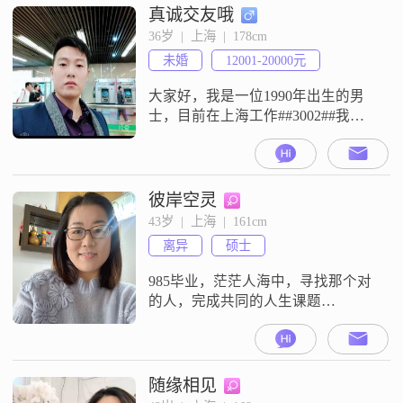
真诚交友哦
36岁  |  上海  |  178cm
未婚
12001-20000元
大家好，我是一位1990年出生的男
士，目前在上海工作##3002##我的
身高是178厘米，月收入在12001到
20000元之间，拥有大学本科学历
##3002##我觉得自己是一个稳重可
靠的人，责任感很强，做事情总是
彼岸空灵
力求做到最好##3002##在生活中，
43岁  |  上海  |  161cm
我比较成熟稳重，不喜欢过于张
离异
硕士
扬，更倾向于安静和踏实的相处方
式##300
985毕业，茫茫人海中，寻找那个对
的人，完成共同的人生课题
##3002##
随缘相见