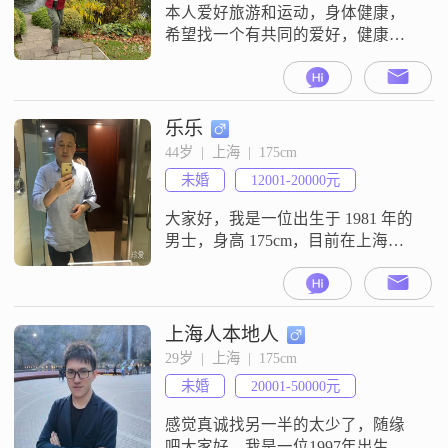
化##3002##
本人爱好旅游和运动，身体健康，
希望找一个有共同的爱好，健康，
开朗乐观的男士，陪伴余生
乐乐
44岁  |  上海  |  175cm
未婚
12001-20000元
大家好，我是一位出生于 1981 年的
男士，身高 175cm，目前在上海工
作。我的月收入在 20001 - 50000 元
之间，学历是大学本科。工作收入
已经认证。我觉得自己是个挺不错
的人。当过兵，扛过枪，后又转入
上海人本地人
公务员系统。一辈子体制内为人民
29岁  |  上海  |  175cm
服务。性格方面，稳重可靠，不会
未婚
20001-50000元
轻易冲动行事。而且我还挺幽默风
趣的，能给身边的人
感觉真诚找另一半的太少了，随缘
吧大家好，我是一位1997年出生的