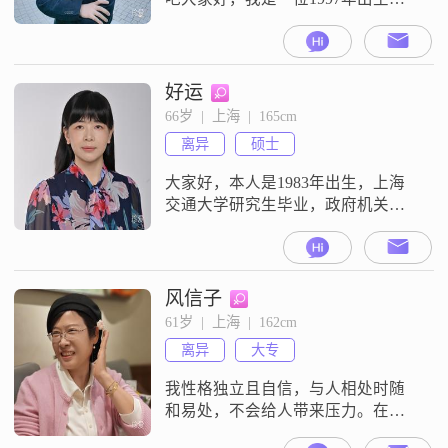
男士，上海人，目前在市场局体制
内工作，父亲公务员母亲医生家庭
和睦，我在上海有3套房，外地2套
目前工资加租金月收入稳定30000元
好运
左右，海归硕士学位，为我未来的
66岁  |  上海  |  165cm
家庭做好了坚实的保障。intj 兴趣：
离异
硕士
旅游 滑雪 历史 电影鉴赏 主机游戏
和独立游戏 社交偏淡 喜
大家好，本人是1983年出生，上海
交通大学研究生毕业，政府机关公
务员，1'979年至1987年出生的优秀
男士，符合条件的请您留言！属蛇
属猴，属龙的请'打扰
风信子
61岁  |  上海  |  162cm
离异
大专
我性格独立且自信，与人相处时随
和易处，不会给人带来压力。在生
活中，我注重健康管理，认为健康