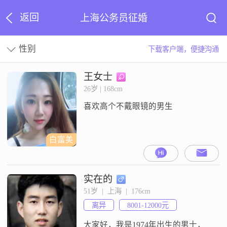
返回
上海公务员征婚
性别
下载客户端，便捷沟通
王女士
26岁 | 168cm
喜欢高个不戴眼镜的男生
白富美
实在的
51岁  |  上海  |  176cm
离异
8001-12000元
大家好，我是1974年出生的男士，