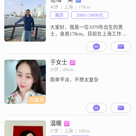
观积极的心态。我来到这里，就是
46岁  |  上海  |  178cm
希望可以通过这个平台，真诚地寻
离异
20001-50000元
找一位合适的女士，开启一段稳定
的关系。我不太擅长说那些花哨的
大家好，我是一位1979年出生的男
话
士，身高178cm，目前在上海工作，
月收入在20001到50000元之间
##3002##我拥有大学本科学历，平
时喜欢摄影摄像和登山徒步，这些
活动让我能够更好地欣赏生活中的
于女士
美好##3002##性格方面，我自认为
28岁 | 166cm
幽默风趣，善于与人交流，总是能
简单平淡，不想太复杂
找到让周围人开心的方式##3002##
我自信果断
白富美
温暖
57岁  |  上海  |  160cm