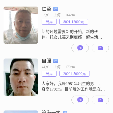
善良的女生，最好有相似兴趣爱
好。
仁至
62岁  |  上海  |  164cm
离异
8001-12000元
新的环境需要新的开始，新的伙
伴。托女儿福来到魔都一起生活，
却又形单影孤的，本来就闲不住，
希望能够另有温馨浪漫的二人世
界。
自强
44岁  |  上海  |  170cm
离异
20001-50000元
大家好，我是1981年出生的男士，
身高170cm。目前我的工作地是在上
海，学历是大学本科，月收入在
20001元到50000元之间。关于我个
人的特征，我自己总结下来是稳重
可靠，责任感强，同时也保持着乐
沧海一笑