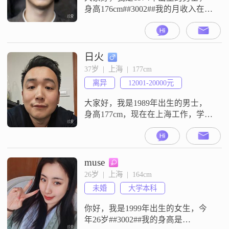
身高176cm##3002##我的月收入在
8001到12000元这个范围，目前在上
海工作##3002##我的学历是大学本
科##3002##我这个人性格上稳重可
靠，平时是一个乐观积极的人，对
日火
待事情很有耐心，也比较包容
37岁  |  上海  |  177cm
##3002##大家都说我成熟稳重，而
离异
12001-20000元
且责任感强，为人真诚可靠##300
大家好，我是1989年出生的男士，
身高177cm，现在在上海工作，学历
是大学本科，月收入在12001到
20000元之间##3002##我平时是一个
幽默风趣的人，性格上自信果断，
做事有责任感，始终把家庭放在很
muse
重要的位置，同时也一直在努力追
26岁  |  上海  |  164cm
求事业上的进步##3002##生活中的
未婚
大学本科
我有不少喜欢做的事，平时喜欢去
探探店，找找好吃
你好，我是1999年出生的女生，今
年26岁##3002##我的身高是