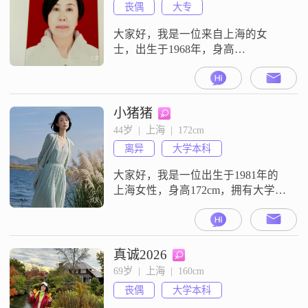
丧偶
大专
大家好，我是一位来自上海的女
士，出生于1968年，身高
160cm##3002##我在上海有着稳定的
工作，月收入在12001到20000元之
间##3002##我拥有大专学历，在工
作中我一直保持着认真负责的态度
小猪猪
##3002##我觉得自己是一个善解人
44岁  |  上海  |  172cm
意的人，能够理解和尊重他人的想
离异
大学本科
法和感受##3002##在生活中我比较
独立自信
大家好，我是一位出生于1981年的
上海女性，身高172cm，拥有大学本
科学历##3002##目前在上海工作，
月收入在12001到20000元之间
##3002##我性格细腻敏感，独立自
信，真诚可靠，喜欢享受当下的生
真诚2026
活，追求简单而真实的幸福
69岁  |  上海  |  160cm
##3002##平时我喜欢制定旅行攻
丧偶
大学本科
略，探索不同的地方，感受各种文