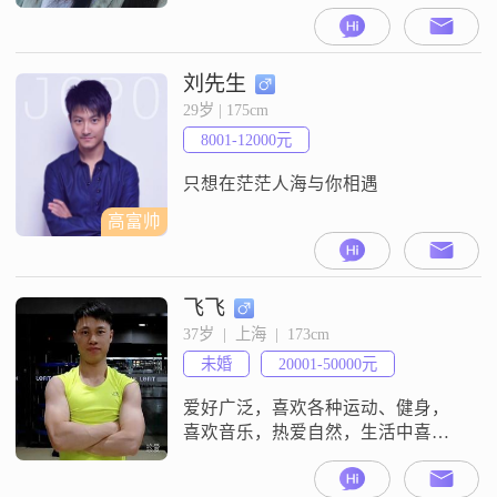
164cm##3002##目前我的工作地在上
海，学历是大学本科，月收入在
8001元到12000元之间##3002##关于
我的个人特征，我喜欢精致生活，
刘先生
平时比较注重生活品质##3002##在
29岁 | 175cm
业余时间里，我有阅读写作的习惯
8001-12000元
##3002##运动方面，我平时会
只想在茫茫人海与你相遇
高富帅
飞飞
37岁  |  上海  |  173cm
未婚
20001-50000元
爱好广泛，喜欢各种运动、健身，
喜欢音乐，热爱自然，生活中喜欢
挑战。能动也能宅，能文也能武。
希望在这里找到一个简单，真实，