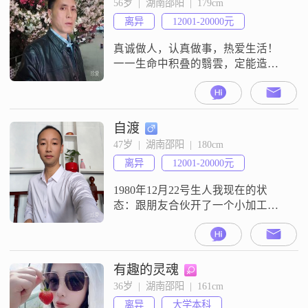
56岁  |  湖南邵阳  |  179cm
离异
12001-20000元
真诚做人，认真做事，热爱生活！
一一生命中积叠的翳雲，定能造就
一个绚丽的黄昏！
自渡
47岁  |  湖南邵阳  |  180cm
离异
12001-20000元
1980年12月22号生人我现在的状
态：跟朋友合伙开了一个小加工
厂，自己也开了一个小的建材店，
另外承接了几个品牌的售后服务.手
艺活##3002##房车的话都有（车是
旧的）景区也买了一个小铺，我的
有趣的灵魂
生活习惯：没事时一般都宅在家
36岁  |  湖南邵阳  |  161cm
里，不喝酒，不打牌，偶尔也会去
离异
大学本科