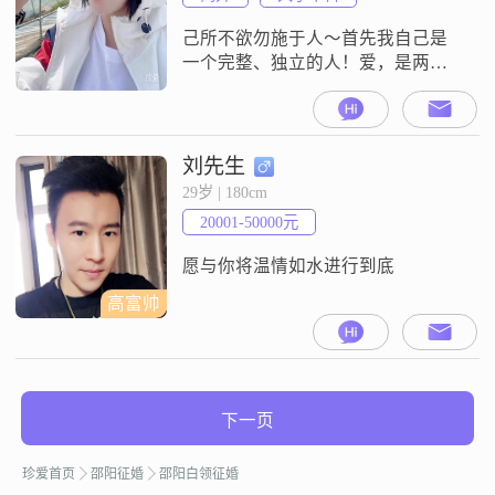
钓一下鱼.或夜跑一下，家里大致上
干净整洁，不喜欢太邋遢，个人情
己所不欲勿施于人～首先我自己是
况是：
一个完整、独立的人！爱，是两个
独立灵魂的共鸣与共舞，绝非依赖
共生。我得先成为那个能让自己感
到充实、稳定、有价值感的人…才
能以健康的姿态去拥抱另一个生
刘先生
命！如果有一天，我遇到了你，心
29岁 | 180cm
动、欣赏、仰慕……这一切都源于
20001-50000元
真诚所吸引。而非寂寞的驱赶和功
利的算计！尊重是爱的基石！尊重
愿与你将温情如水进行到底
你独立的人格，你的思想
高富帅
下一页
珍爱首页
邵阳征婚
邵阳白领征婚