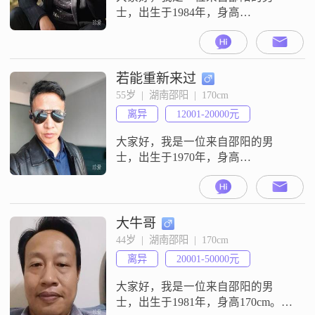
士，出生于1984年，身高
180cm##3002##我在工作中一直保持
着稳定的态度和高度的责任心，目
前月收入在12001到20000元之间
##3002##虽然我的学历是大专，但
若能重新来过
我相信通过不断学习和努力，我能
55岁  |  湖南邵阳  |  170cm
够在事业上取得更大的成功
离异
12001-20000元
##3002##性格方面，我自认为是一
个稳重可靠的人##300
大家好，我是一位来自邵阳的男
士，出生于1970年，身高
170cm##3002##我在邵阳有一份稳定
的工作，月收入在12001到20000元
之间##3002##虽然我的学历是高中
及以下，但我一直通过自己的努力
大牛哥
在工作上取得了一定的成绩
44岁  |  湖南邵阳  |  170cm
##3002##我是一个责任感很强的
离异
20001-50000元
人，无论是对工作还是对家庭，我
都会尽心尽力去承担和照顾
大家好，我是一位来自邵阳的男
士，出生于1981年，身高170cm。我