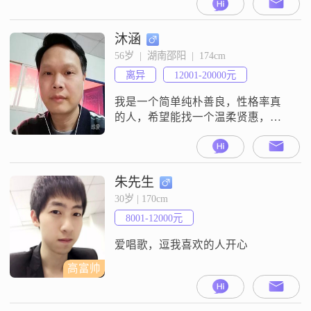
沐涵
56岁  |  湖南邵阳  |  174cm
离异
12001-20000元
我是一个简单纯朴善良，性格率真
的人，希望能找一个温柔贤惠，通
情达理，重视家庭观念，居家过日
子的人相知相伴过好余生（异地的
要能奔赴）。。。。。。我现在回
湖南了
朱先生
30岁 | 170cm
8001-12000元
爱唱歌，逗我喜欢的人开心
高富帅