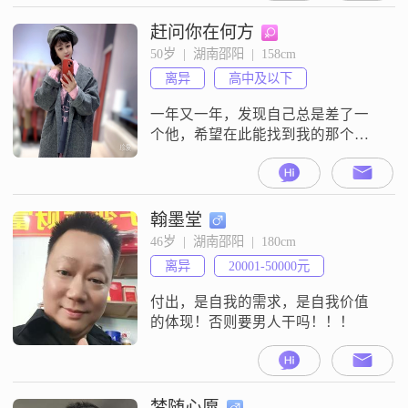
保持着独立自信的态度，在事业上
不断追求成就。我性格开朗，总是
赶问你在何方
爱笑，相信笑容能给周围的人带来
50岁  |  湖南邵阳  |  158cm
温暖和快乐。在生活中，我注重个
离异
高中及以下
人成长和自我提升，喜欢通过学习
和实践来丰富自己的人生经验。我
一年又一年，发现自己总是差了一
对
个他，希望在此能找到我的那个
他。他应有上进心，有爱心；成熟
稳重，爱生活会照顾好自己，同时
也会照顾他人；有稳定的收入。只
想和你过一种简单的生活，相濡以
翰墨堂
沫，白头偕老。
46岁  |  湖南邵阳  |  180cm
离异
20001-50000元
付出，是自我的需求，是自我价值
的体现！否则要男人干吗！！！
梦随心愿