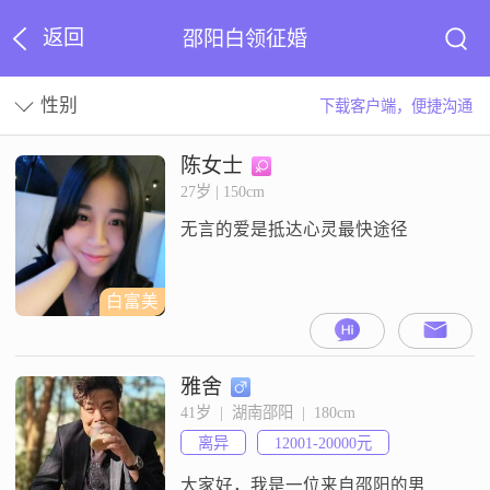
返回
邵阳白领征婚
性别
下载客户端，便捷沟通
陈女士
27岁 | 150cm
无言的爱是抵达心灵最快途径
白富美
雅舍
41岁  |  湖南邵阳  |  180cm
离异
12001-20000元
大家好，我是一位来自邵阳的男