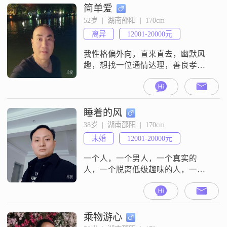
简单爱
52岁  |  湖南邵阳  |  170cm
离异
12001-20000元
我性格偏外向，直来直去，幽默风
趣，想找一位通情达理，善良孝顺
的单身女士共度余生
睡着的风
38岁  |  湖南邵阳  |  170cm
未婚
12001-20000元
一个人，一个男人，一个真实的
人，一个脱离低级趣味的人，一个
默默奋斗的人，一个向死而生的平
凡之人
乘物游心