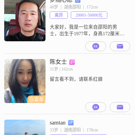
48岁  |  湖南邵阳  |  172cm
离异
20001-50000元
大家好，我是一位来自邵阳的男
士，出生于1977年，身高172厘米。
我在邵阳工作，收入在20001到
50000元之间。虽然我的学历是高中
及以下，但我一直保持着积极向上
的生活态度。我觉得自己最大的特
陈女士
点是真诚可靠，无论是对待家人还
31岁 | 162cm
是朋友，我都会尽心尽力去照顾和
留言看不到，请联系红娘
帮助他们。同时，我也非常有责任
感，无论是在工作还是生活中，我
都会尽
白富美
samtan
33岁  |  湖南邵阳  |  178cm