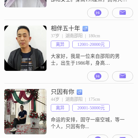
学历，在工作中努力进取，目前月
收入在12001到20000元之间。在生
活中，我性格温柔体贴，善解人
意，总是愿意倾听他人的心声并提
相伴五十年
供帮助。我性格开朗爱笑，乐观积
37岁  |  湖南邵阳  |  180cm
极，面对生活中的各种挑战总能保
离异
12001-20000元
持良好的心态。我为人真诚可靠，
对待感情和生活都秉持着认真的态
大家好，我是一位来自邵阳的男
度，
士，出生于1986年，身高
180cm##3002##我拥有大学本科学
历，在工作中勤奋努力，目前月收
入在12001到20000元之间##3002##
我性格稳重可靠，总是以一种踏实
只因有你
的态度面对生活和工作##3002##在
44岁  |  湖南邵阳  |  175cm
日常生活中，我是个幽默风趣的
离异
20001-50000元
人，善于用轻松的方式与人交流，
让周围的人感到愉快和
命运的安排，固守一座空城，等一
个人，只因有你...