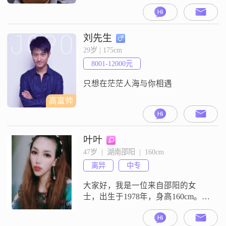
在工作中努力进取，目前月收入在
20001到50000元之间。我拥有大专
学历，在这个不断变化的社会中，
我始终保持着学习的热情，不断提
刘先生
升自己。性格方面，我稳重可靠，
29岁 | 175cm
幽默风趣，善于与人沟通。我有很
8001-12000元
强的责任感和事业心，追求事业成
功，喜欢规划未来。在生活中，我
只想在茫茫人海与你相遇
随
高富帅
叶叶
47岁  |  湖南邵阳  |  160cm
离异
中专
大家好，我是一位来自邵阳的女
士，出生于1978年，身高160cm。我
目前的工作收入在12001到20000元
之间，虽然学历是中专，但我一直