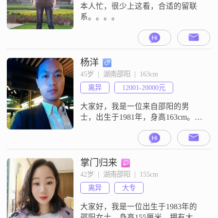
为学历并不是衡
本人忙，很少上这看，合适的留联
系。。。。
杨洋
45岁  |  湖南邵阳  |  163cm
离异
12001-20000元
大家好，我是一位来自邵阳的男
士，出生于1981年，身高163cm。我
在当地有着稳定的工作，月收入在
12001到20000元之间。虽然我的学
历是中专，但我一直保持着学习的
热情，不断提升自己。在生活中，
掌门归来
我性格成熟稳重，待人真诚可靠。
42岁  |  湖南邵阳  |  155cm
我相信，诚实和信任是建立良好关
离异
大专
系的基础。我对待生活乐观积极，
无论遇到什么困难，都能以积极的
大家好，我是一位出生于1983年的
态
邵阳女士。身高155厘米，拥有大专