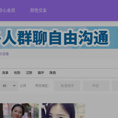
珍心会员
异性交友
士征婚
岚皋
旬阳
汉阴
镇坪
陕西
45
之间
所在地区：
省/直辖市
市/区