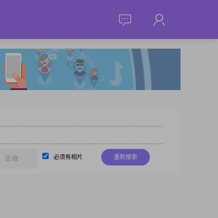
必须有相片
重新搜索
区/县