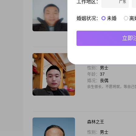
工作地区：
广东
性别：
男士
年龄：
50
婚况：
离异
婚姻状况：
未婚
离
我喜欢在没有事的时候，唱唱
立即
强强
性别：
男士
年龄：
37
婚况：
丧偶
余生很长，不愿将就，等自己
森林之王
性别：
男士