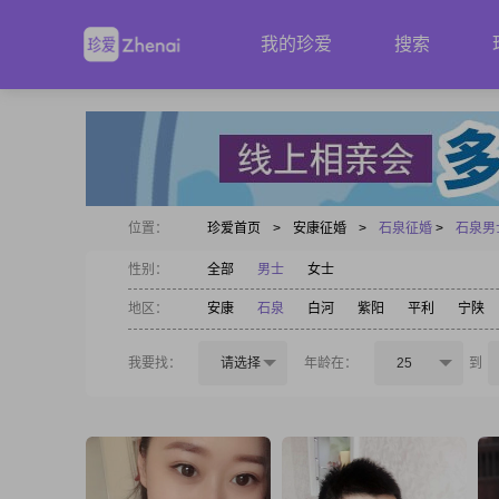
我的珍爱
搜索
位置：
珍爱首页
>
安康征婚
>
石泉征婚
>
石泉男
性别：
全部
男士
女士
地区：
安康
石泉
白河
紫阳
平利
宁陕
我要找：
请选择
年龄在：
25
到