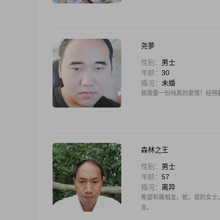
尧夢
性别：
男士
年龄：
30
婚况：
未婚
我需要一份纯真的爱情！经得
森林之王
性别：
男士
年龄：
57
婚况：
离异
希望和属相龙，蛇，鼠的女士
息。