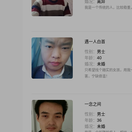
婚况：
离异
我是一个传统的人，比较稳重
遇一人白首
性别：
男士
年龄：
40
婚况：
未婚
只希望找个踏实的女孩，用我
害，宁缺毋滥！
一念之间
性别：
男士
年龄：
36
婚况：
未婚