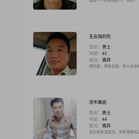
我是一个听障残疾人，想找一
无名指的伤
性别：
男士
年龄：
41
婚况：
离异
遇到爱，勇敢去爱。男人应该
流年邂逅
性别：
男士
年龄：
44
婚况：
离异
其实我很温柔的，很希望能和