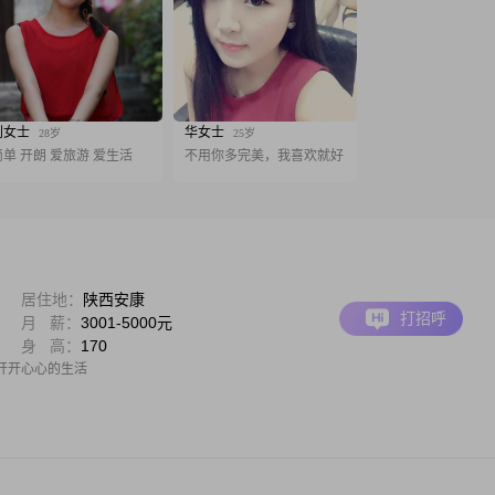
刘女士
华女士
28岁
25岁
简单 开朗 爱旅游 爱生活
不用你多完美，我喜欢就好
居住地：
陕西安康
打招呼
月 薪：
3001-5000元
身 高：
170
开开心心的生活