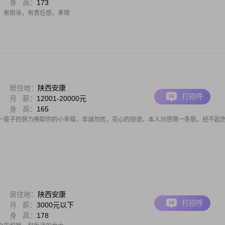
身 高：
173
，有担当，有责任感，孝顺
居住地：
陕西安康
打招呼
月 薪：
12001-20000元
身 高：
165
一辈子的努力换取你的小幸福，非诚勿扰，花心的绕道，本人对感情一条筋，经不起
居住地：
陕西安康
打招呼
月 薪：
3000元以下
身 高：
178