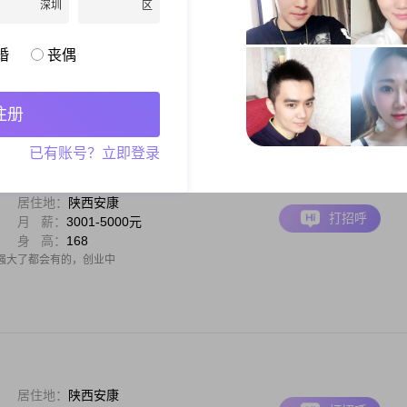
深圳
区
居住地：
陕西安康
打招呼
月 薪：
3001-5000元
身 高：
175
婚
丧偶
歌，或是逛逛超市啥的，要不就在家里看看电视，在家里搞搞卫生。
注册
已有账号？立即登录
居住地：
陕西安康
打招呼
月 薪：
3001-5000元
身 高：
168
强大了都会有的，创业中
居住地：
陕西安康