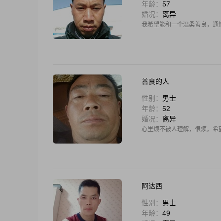
年龄：
57
婚况：
离异
我希望能和一个温柔善良，通
善良的人
性别：
男士
年龄：
52
婚况：
离异
心里烦不被人理解，很烦。希
阿达西
性别：
男士
年龄：
49