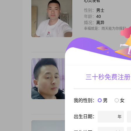
心灵使者
性别：
男士
年龄：
40
婚况：
离异
幸福就是：雨天能为你撑起一
爱你没理由
性别：
男士
三十秒免费注册
年龄：
35
婚况：
未婚
在感情的世界里，没有一百分
我的性别：
男
女
出生日期：
年
一尘