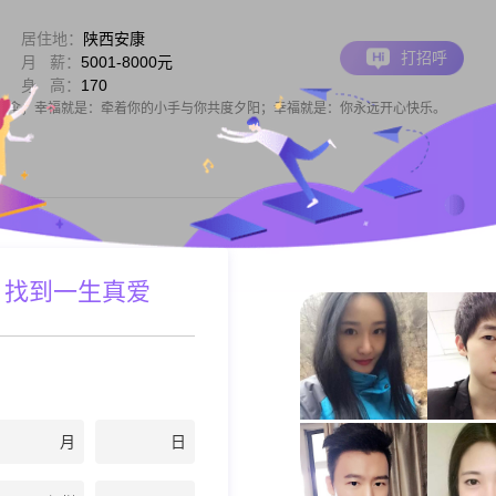
居住地：
陕西安康
打招呼
月 薪：
5001-8000元
身 高：
170
把伞；幸福就是：牵着你的小手与你共度夕阳；幸福就是：你永远开心快乐。
居住地：
陕西安康
 找到一生真爱
打招呼
月 薪：
5001-8000元
身 高：
165
的一个人，只有五十分的另一半，人生不易，有缘就应好好珍惜!
月
日