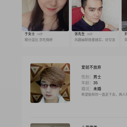
于女士
张先生
34岁
28岁
精分逗比 贪吃微胖
风趣幽默稳重踏实，好交友
爱就不放弃
性别：
男士
年龄：
35
婚况：
未婚
希望能和你一直走下去，两人