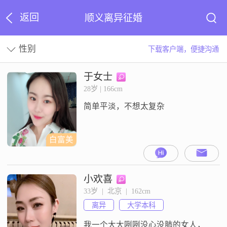
返回
顺义离异征婚
性别
下载客户端，便捷沟通
于女士
28岁 | 166cm
简单平淡，不想太复杂
白富美
小欢喜
33岁  |  北京  |  162cm
离异
大学本科
我一个大大咧咧没心没肺的女人，