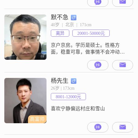
##3002##我拥有大学本科学历，性
格上我比较稳重可靠，也喜欢用幽
默来调节气氛，让人感到轻松愉快
默不急
##3002##在生活中，我自信果断，
40岁  |  北京  |  171cm
做决定时不会犹豫不决##3002##同
离异
20001-50000元
时，我也非常重视责任感，无论是
对工作还是
京户京房。学历是硕士。性格方
面，稳重可靠，做事情不会冲动，
会深思熟虑。也很幽默风趣，能给
身边的人带来快乐。自信果断，遇
到问题不逃避，会积极想办法解
决。责任感强，无论是对工作还是
杨先生
对生活，都会尽力承担起自己该承
26岁 | 173cm
担的部分。乐观积极，总是能看到
8001-12000元
事情好的一面。耐心包容，不太计
较一些小事。家庭对我来说非常重
喜欢宁静偏远村庄和雪山
要，希望能和未来的另一半
高富帅