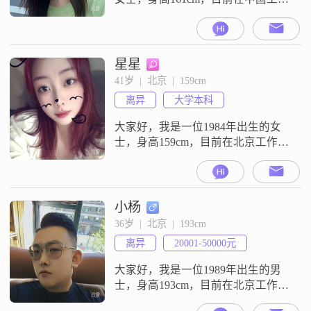
作，月收入在8001到12000元之间
##3002##我拥有大学本科学历，性
格上我比较善解人意，温柔体贴，
同时也非常独立自信##3002##我热
星星
爱生活，喜欢登山徒步和户外露
41岁  |  北京  |  159cm
营，这些活动让我能够更好地放松
离异
大学本科
自己，享受大自然的美好##3002##
我认为情绪稳
大家好，我是一位1984年出生的女
士，身高159cm，目前在北京工作，
月收入在5001到8000元之间，拥有
大学本科学历##3002##我性格独立
自信，做事细腻敏感，非常重视家
庭，认为家庭是我生活的重心
小杨
##3002##我追求的是简单而幸福的
36岁  |  北京  |  193cm
生活中，喜欢享受慢节奏的时光
离异
20001-50000元
##3002##平时我喜欢插花艺术，这
让我感到放松和
大家好，我是一位1989年出生的男
士，身高193cm，目前在北京工作，
月收入在20001到50000元之间