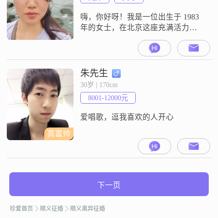
嗨，你好呀！我是一位出生于 1983
年的女士，在北京这座充满活力的
城市生活##3002##我的身高大概
161cm，不高不矮，应该还算比较适
中吧##3002##目前我的月收入在
8001 - 12000 元这个范围##3002##我
朱先生
学历是大专，在工作中我一直秉持
30岁 | 170cm
着认真负责的态度##3002##我觉得
8001-12000元
自己最大的特点就是
爱唱歌，逗我喜欢的人开心
高富帅
下一页
珍爱首页
顺义征婚
顺义离异征婚