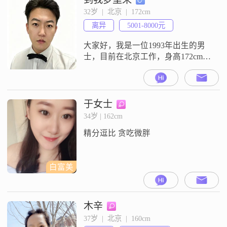
意，总是能站在对方的角度考虑问
32岁  |  北京  |  172cm
题##3002##我独立自信，有自己的
离异
5001-8000元
想法和追求##3002##同时，我也细
腻敏感
大家好，我是一位1993年出生的男
士，目前在北京工作，身高172cm，
月收入在5001到8000元之间，学历
是大专##3002##我觉得自己是一个
稳重可靠的人，生活中总是能保持
冷静，处理事情有条不紊##3002##
于女士
同时，我也挺幽默风趣的，喜欢用
34岁 | 162cm
轻松的方式与人交流，让气氛变得
精分逗比 贪吃微胖
愉快##3002##性格方面，我自信果
断，外向
白富美
木辛
37岁  |  北京  |  160cm