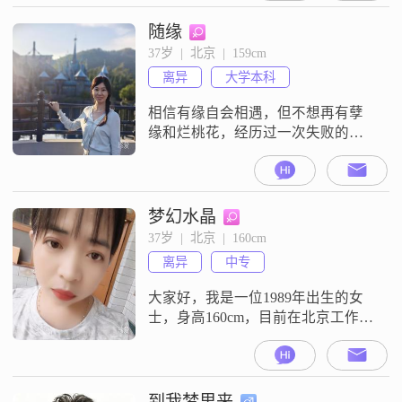
学习的热情，努力提升自己。我性
格幽默风趣，喜欢和大家开玩笑，
随缘
让周围的人感到轻松愉快。我外向
37岁  |  北京  |  159cm
健谈，善于与人沟通，能够迅速融
离异
大学本科
入新的社交圈子。在生活中，我是
一个耐心包容的人，对待家人和
相信有缘自会相遇，但不想再有孽
缘和烂桃花，经历过一次失败的婚
姻也不想再将就，即使今后一个人
也乐观积极面对生活，人生本就是
最初一个人来最后一个人走，往后
余生能否还会遇到一个陪我走一段
梦幻水晶
的人，随缘而定～
37岁  |  北京  |  160cm
离异
中专
大家好，我是一位1989年出生的女
士，身高160cm，目前在北京工作，
月收入在3001到5000元之间
##3002##我拥有中专学历，虽然不
是很高，但我一直在努力提升自己
##3002##我性格温柔体贴，善解人
到我梦里来