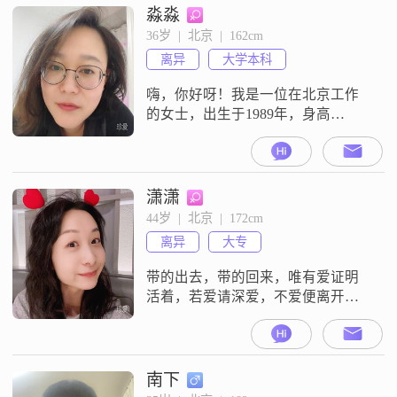
淼淼
36岁  |  北京  |  162cm
离异
大学本科
嗨，你好呀！我是一位在北京工作
的女士，出生于1989年，身高
162cm，我理解爱是包容,支持,跟随,
不评判，大家都是成年人，在目前
这个大环境下生存已然不易，搞一
些男女对立，互相为难是大可不必
潇潇
的。 我觉得自己性格算是平易近
44岁  |  北京  |  172cm
人，在与人相处时，能站在对方的
离异
大专
角度去思考一些问题，理解他人的
想法和感受。我相信缘分是一种奇
带的出去，带的回来，唯有爱证明
妙的东西，
活着，若爱请深爱，不爱便离开
～。
南下