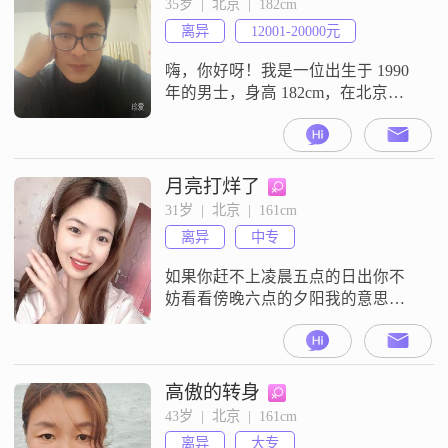
35岁  |  北京  |  182cm
离异
12001-20000元
嗨，你好呀！我是一位出生于 1990
年的男士，身高 182cm，在北京打
拼##3002##我的学历是大专，现在
每个月的收入在 12001 - 20000 元之
间##3002##我觉得自己是个挺稳重
可靠的人，在生活和工作中都能让
月亮打烊了
人放心依靠##3002##平时我喜欢玩
31岁  |  北京  |  161cm
电子游戏，对科技数码方面的东西
离异
中专
也很感兴趣，感觉能从中获
如果你赶不上凌晨五点的日出你不
妨看看傍晚六点的夕阳我的意思是
任何时候都不晚我们终其一生寻找
的应该是自己喜欢的生活方式和成
为想成为的人多走点弯路没关系多
花点时间在路上也不要紧和别人所
高傲的转身
期待的不一样也可以只要你是在成
43岁  |  北京  |  161cm
为你的路上就够了
离异
大专