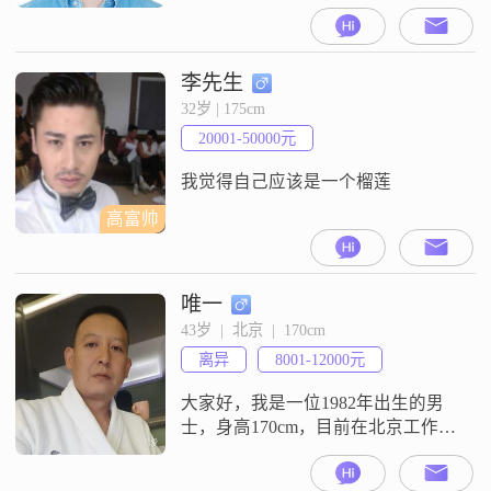
在8001到12000元之间，目前在北京
工作##3002##我的学历是大学本科
##3002##关于我的性格，大家给我
的评价是稳重可靠，外向健谈，责
李先生
任感强，乐观积极，自信果断，耐
32岁 | 175cm
心包容，成熟稳重，随和易相处，
20001-50000元
真诚可靠##3002##在生活和观念
我觉得自己应该是一个榴莲
高富帅
唯一
43岁  |  北京  |  170cm
离异
8001-12000元
大家好，我是一位1982年出生的男
士，身高170cm，目前在北京工作，
月收入在5000-20000元之间。我的学
历是高中及以下，但我一直保持着