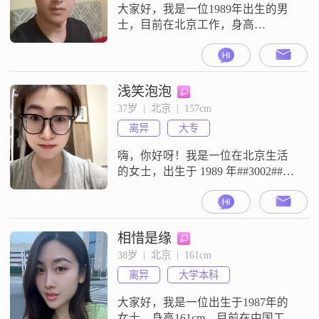
食和锻炼，希
大家好，我是一位1989年出生的男
士，目前在北京工作，身高
168cm##3002##我的月收入在8001到
12000元之间，学历是高中及以下
##3002##我性格稳重可靠，待人随
和易相处，生活中我非常注重勤俭
浅笑泡泡
节约，努力在工作与生活之间找到
37岁  |  北京  |  157cm
平衡##3002##我热爱烹饪，喜欢自
离异
大专
己下厨做一些美味的菜肴##3002##
平时我
嗨，你好呀！我是一位在北京生活
的女士，出生于 1989 年##3002##我
的身高大概 157cm 呢##3002##我在
北京的工作还不错，每个月的收入
能有 8001 - 12000 元，能让自己过得
还算不错##3002##我是大专学历，
相惜是缘
在学习和工作中积累了不少经验
38岁  |  北京  |  161cm
##3002##我觉得自己最大的特点就
离异
大学本科
是乐观积极，不管
大家好，我是一位出生于1987年的
女士，身高161cm，目前在中国工