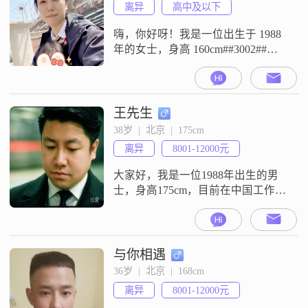
离异
高中及以下
嗨，你好呀！我是一位出生于 1988
年的女士，身高 160cm##3002##目
前在北京工作，月收入在 5001 -
8000 元之间，学历是高中及以下
##3002##我觉得自己是个挺热爱生
活的人，对啥都充满热情##3002##
王先生
性格方面呢，随和又易相处，真诚
38岁  |  北京  |  175cm
可靠是我一直坚守的原则##3002##
离异
8001-12000元
我很善解人意，能站在别
大家好，我是一位1988年出生的男
士，身高175cm，目前在中国工作，
月收入在8001到12000元之间
##3002##我拥有大专学历，性格稳
重可靠，责任感强，始终把家庭放
在第一位##3002##在生活中，我是
与你相遇
一个乐观积极的人，面对困难总能
36岁  |  北京  |  168cm
保持良好的心态去应对##3002##我
离异
8001-12000元
非常注重健康养生，平时会注意饮