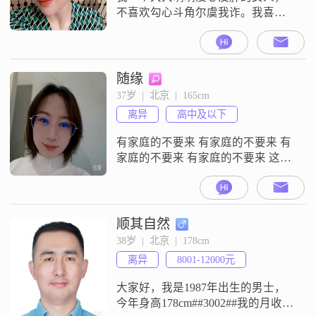
不喜欢勾心斗角尔虞我诈。我喜欢
情绪稳定的男生 ，性格阳光开朗
的。没聊几句就要见面的请划走！
随缘
37岁  |  北京  |  165cm
离异
高中及以下
有家庭的不要来 有家庭的不要来 有
家庭的不要来 有家庭的不要来 这是
底线
顺其自然
38岁  |  北京  |  178cm
离异
8001-12000元
大家好，我是1987年出生的男士，
今年身高178cm##3002##我的月收入