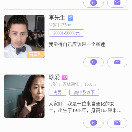
到工作，我目前的月收入大概在
3001到5000元之间，虽然不算特别
高，但我觉得每一分钱都是靠自己
李先生
的努力赚来的，所以特别珍惜
32岁 | 175cm
##3002##我是一名大学本科生，所
20001-50000元
以在学习方面我一直保持着认真和
努力的态度##3002
我觉得自己应该是一个榴莲
高富帅
珍爱
47岁  |  吉林通化  |  163cm
离异
高中及以下
大家好，我是一位来自通化的女
士，出生于1978年，身高163厘米
##3002##我的月收入在3001到5000
元之间，目前从事一份稳定的工作
##3002##虽然我的学历是高中及以