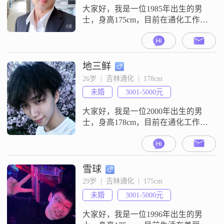
作中积累了丰富的经验，能够胜任
大家好，我是一位1985年出生的男
各种
士，身高175cm，目前在通化工作
##3002##我的月收入在5001到8000
元之间，拥有大学本科学历
##3002##我性格幽默风趣，喜欢在
生活中找寻乐趣，也常常能给身边
地三鲜
的人带来欢笑##3002##同时，我也
26岁  |  吉林通化  |  178cm
成熟稳重，对待事情认真负责，能
未婚
3001-5000元
够在关键时刻给予支持和帮助
##3002##我有
大家好，我是一位2000年出生的男
士，身高178cm，目前在通化工作，
月收入在3001到5000元之间
##3002##我拥有大学本科学历，性
格上我是一个责任感很强的人，无
论是对工作还是对家庭，我都会尽
雪球
自己最大的努力去承担和负责
29岁  |  吉林通化  |  175cm
##3002##我对待生活态度乐观积
未婚
3001-5000元
极，总是相信事情会向好的方向发
展##3002##在人际交往
大家好，我是一位1996年出生的男