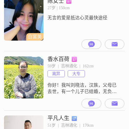
陈女士
27岁 | 150cm
无言的爱是抵达心灵最快途径
白富美
香水百荷
59岁  |  吉林通化  |  162cm
离异
大专
你好！我叫刘晓洁，汉族，父母已
去世，有一个儿子已结婚，无负
担，有三个妹妹一个弟弟，我在通
化中国人民保险公司工作，现已退
休，生活积极阳光有美好的向往，
目标，追求。现在和儿子不在一个
平凡人生
城市，我非常喜欢南方环境气候，
51岁  |  吉林通化  |  170cm