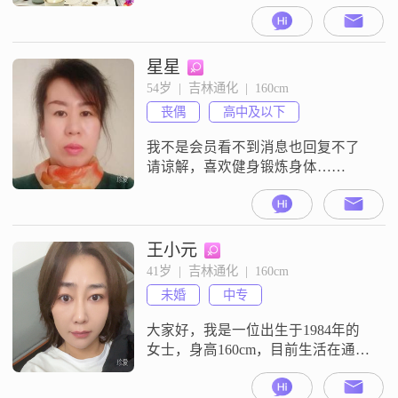
是185cm##3002##我的学历是大专
##3002##我现在的工作地是通化，
月收入在5001元到8000元这个区间
##3002##我是一个随和易相处的
星星
人，平时性格比较真诚可靠
54岁  |  吉林通化  |  160cm
##3002##在生活里，我比较注重生
丧偶
高中及以下
活品质，也会外出旅行，有时间的
我不是会员看不到消息也回复不了
请谅解，喜欢健身锻炼身体……
王小元
41岁  |  吉林通化  |  160cm
未婚
中专
大家好，我是一位出生于1984年的
女士，身高160cm，目前生活在通
化，我性格细腻敏感，这让我在生
活中能够更好地理解和关心他人。