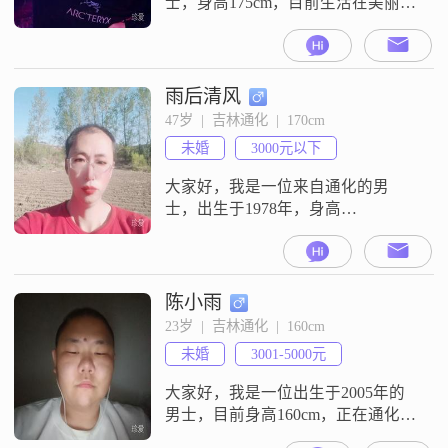
士，身高175cm，目前生活在美丽的
通化##3002##我拥有大学本科学
历，在一家普通公司工作，月收入
大概在3001到5000元之间##3002##
虽然收入不是特别高，但我相信通
雨后清风
过自己的努力，未来一定会有更好
47岁  |  吉林通化  |  170cm
的发展##3002##我性格比较随和，
未婚
3000元以下
容易相处，总是喜欢用幽默的方式
去调节气氛
大家好，我是一位来自通化的男
士，出生于1978年，身高
170cm##3002##我的月收入在3000元
以下，目前从事着一份稳定的工作
##3002##虽然学历只是中专，但我
一直保持着学习的热情，不断提升
陈小雨
自己##3002##我性格稳重可靠，自
23岁  |  吉林通化  |  160cm
信果断，在生活中总是以真诚的态
未婚
3001-5000元
度对待他人##3002##我热爱天文地
理，喜欢探索未
大家好，我是一位出生于2005年的
男士，目前身高160cm，正在通化这
个美丽的城市努力工作##3002##说