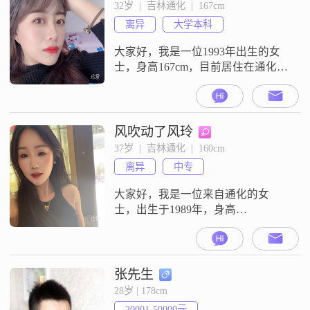
关系##3002##在我的生活中，家庭
32岁  |  吉林通化  |  167cm
是我最重要的部分##3002##我非常
离异
大学本科
重视家庭，认为家庭的和谐是幸福
生活的
大家好，我是一位1993年出生的女
士，身高167cm，目前居住在通化
##3002##我拥有大学本科学历，在
工作中表现出色，月收入超过50000
元##3002##我性格温柔体贴，善解
人意，能够理解和尊重他人的感受
风吹动了风玲
##3002##在生活中，我独立自信，
37岁  |  吉林通化  |  160cm
随和易相处，不喜欢过于复杂的人
离异
中专
际关系##3002##我非常重视家庭，
认为
大家好，我是一位来自通化的女
士，出生于1989年，身高
160cm##3002##我的收入水平在每月
12001元到20000元之间，我在工作
中表现稳定，有着良好的职业素养
##3002##虽然我的学历是中专，但
张先生
我一直在努力提升自己，不断学习
28岁 | 178cm
新的知识和技能##3002##我性格温
20001-50000元