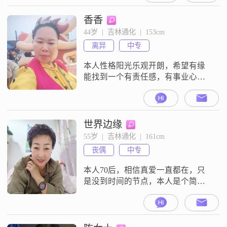
同时，我也是个乐观积极的人，喜
欢享受当下的每一刻，热爱生活的
香香
每一个细节。我认为，在一段关系
44岁  |  吉林通化  |  153cm
中，互相尊重、信任包容是非常重
离异
中专
要的。我希望能够找到一个可以共
同进步的伴侣，一起经历生活的点
本人性格阳光乐观开朗，希望有缘
点滴滴，无论
能找到一个有责任感，有事业心的
另一半共同创造美好未来
世界边缘
55岁  |  吉林通化  |  161cm
丧偶
中专
本人70后，相信真爱一直都在，只
是没到时间的节点，本人是个简单
的人，太聪明太有心机的人请绕
行，我就是寻找一个相互欣赏相互
包容的人走向人生下半场