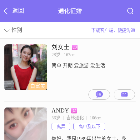
返回
通化征婚
性别
下载客户端，便捷沟通
刘女士
28岁 | 163cm
简单 开朗 爱旅游 爱生活
白富美
ANDY
36岁  |  吉林通化  |  166cm
离异
高中及以下
你好，我是1989年出生的女士，身