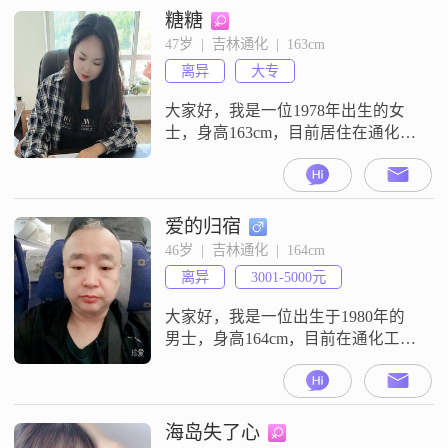
下，但我相信一个人的品格和能力
糖糖
比学历更重要##3002##我性格细腻
47岁  |  吉林通化  |  163cm
敏感，善于察觉他人的情绪变化，
离异
大专
这让我在与他人相处时总能找到最
合适的沟通方式
大家好，我是一位1978年出生的女
士，身高163cm，目前居住在通化
##3002##我的月收入在5001到8000
元之间，学历是大专##3002##我性
格开朗，总是爱笑，面对生活的各
种挑战，我都能保持乐观积极的态
爱的归宿
度##3002##我对待生活非常细腻，
46岁  |  吉林通化  |  164cm
也很敏感，这让我能够更好地理解
离异
3001-5000元
和关心身边的人##3002##我热爱生
活
大家好，我是一位出生于1980年的
男士，身高164cm，目前在通化工作
##3002##我的月收入在3001到5000
元之间，学历是高中及以下
##3002##我性格随和，容易相处，
总是希望能和身边的人保持良好的
海岛失了心