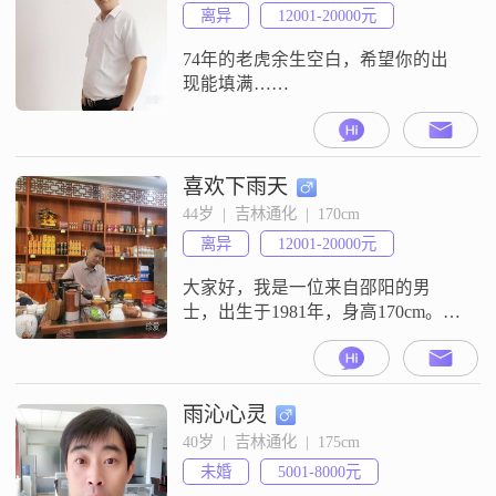
因我妹妹在桂林所以选择来桂林养
离异
12001-20000元
老，退休金5千，我是一个很踏实的
人，生活积极阳光，开朗大方的东
74年的老虎余生空白，希望你的出
北人。平时喜欢。美食
现能填满……
喜欢下雨天
44岁  |  吉林通化  |  170cm
离异
12001-20000元
大家好，我是一位来自邵阳的男
士，出生于1981年，身高170cm。我
在工作中表现出稳重可靠的态度，
生活中则喜欢用幽默风趣来调节气
氛，自信果断是我处理问题的风
格。我的月收入在12001到20000元
雨沁心灵
之间，能够承担起家庭的责任，也
40岁  |  吉林通化  |  175cm
能保证一定的生活品质。我拥有大
未婚
5001-8000元
专学历，虽然不是特别高，但在工