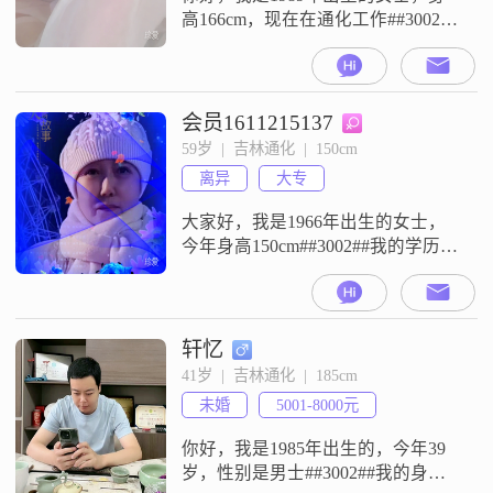
高166cm，现在在通化工作##3002##
我的月收入在50000元以上，学历是
高中及以下##3002##我是一个热爱
生活的人，家庭观念比较强
##3002##我觉得在感情里应该是双
会员1611215137
向付出的，两个人要共同进步，互
59岁  |  吉林通化  |  150cm
相尊重##3002##平时我很看重真诚
离异
大专
沟通，觉得有什么想法直接说出来
比较好#
大家好，我是1966年出生的女士，
今年身高150cm##3002##我的学历是
大专，现在在通化工作，月收入在
3001到5000元之间##3002##我的性
格比较真诚可靠，平时做人做事都
比较实在##3002##我也算是一个独
轩忆
立自信的人，习惯自己处理生活中
41岁  |  吉林通化  |  185cm
的大小事情##3002##我觉得在相处
未婚
5001-8000元
中，互相尊重是非常重要的，不管
你好，我是1985年出生的，今年39
岁，性别是男士##3002##我的身高