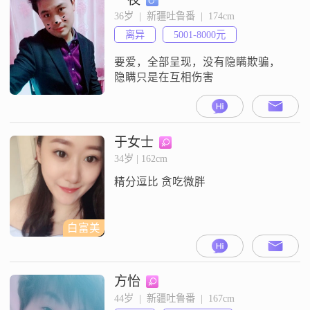
36岁  |  新疆吐鲁番  |  174cm
离异
5001-8000元
要爱，全部呈现，没有隐瞒欺骗，
隐瞒只是在互相伤害
于女士
34岁 | 162cm
精分逗比 贪吃微胖
白富美
方怡
44岁  |  新疆吐鲁番  |  167cm