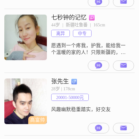
七秒钟的记忆
44岁  |  新疆吐鲁番  |  165cm
离异
中专
愿遇到一个疼我，护我，能给我一
个温暖的家的人！只限新疆的，不
接受异地恋，更不接受年龄比我小
的。非诚勿扰！
张先生
28岁 | 178cm
20001-50000元
风趣幽默稳重踏实，好交友
高富帅