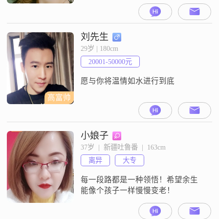
刘先生
29岁 | 180cm
20001-50000元
愿与你将温情如水进行到底
高富帅
小娘子
37岁  |  新疆吐鲁番  |  163cm
离异
大专
每一段路都是一种领悟！希望余生
能像个孩子一样慢慢变老！