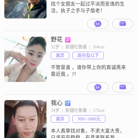
找个女朋友一起过平淡而安逸的生
活，执子之手与子偕老！
野花
32岁  |  新疆吐鲁番  |  164cm
离异
高中及以下
不管是谁 ，请你带上你的真诚再来
靠近我 。??
我心
34岁  |  新疆吐鲁番  |  175cm
离异
3001-5000元
本人真挚找对象，不求大富大贵，
只求安安稳稳，有意者联系我，非