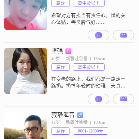
离异
高中及以下
希望对方有担当有责任心，懂的关
心体贴，善良脾气好……
坚强
40岁  |  新疆吐鲁番  |  165cm
离异
高中及以下
在变老的路上，我们都是一路走一
路扔。扔掉年轻时的幼稚，天真，
也一路拾起成熟和坚韧。回望过
去，感恩岁月把我们变成了更好的
自己。
寂静海音
42岁  |  新疆吐鲁番  |  180cm
离异
8001-12000元