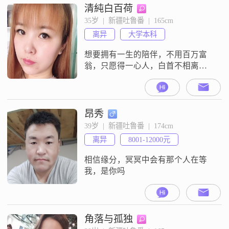
清純白百荷
35岁  |  新疆吐鲁番  |  165cm
离异
大学本科
想要拥有一生的陪伴，不用百万富
翁，只愿得一心人，白首不相离，
你有10快，为我花9快！
昂秀
39岁  |  新疆吐鲁番  |  174cm
离异
8001-12000元
相信缘分，冥冥中会有那个人在等
我，是你吗
角落与孤独