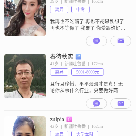
39岁  |  新疆吐鲁番  |  165cm
离异
中专
我再也不吃醋了 再也不胡思乱想了
再也不等你了 我累了 你爱跟谁好就
跟谁好吧 是我太好了还是我太傻了
这场感情戏呢我认输了???
春待秋实
41岁  |  新疆吐鲁番  |  172cm
离异
5001-8000元
且行且珍惜，平平淡淡才是真！无
论你从事什么行业，只要做好两件
事就够了：一个是你的专业、一个
是你的人品。专业决定了你的存
在，人品决定了你的人脉；剩下的
就是坚持，用善良、专业和真诚赢
zulpia
取更多的信任。不忘初心 方得始
42岁  |  新疆吐鲁番  |  162cm
终！
离异
大学本科