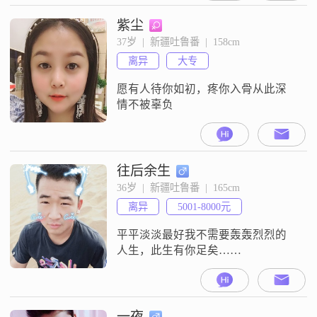
紫尘
37岁  |  新疆吐鲁番  |  158cm
离异
大专
愿有人待你如初，疼你入骨从此深
情不被辜负
往后余生
36岁  |  新疆吐鲁番  |  165cm
离异
5001-8000元
平平淡淡最好我不需要轰轰烈烈的
人生，此生有你足矣……
一夜