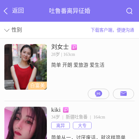
返回
吐鲁番离异征婚
性别
下载客户端，便捷沟通
刘女士
28岁 | 163cm
简单 开朗 爱旅游 爱生活
白富美
kiki
34岁  |  新疆吐鲁番  |  164cm
离异
大专
简单从一，讨厌废话，就这样简单