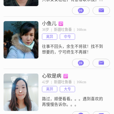
诚勿扰
小鱼儿
38岁  |  新疆吐鲁番  |  160cm
离异
中专
往事不回头，余生不将就！找不到
想要的，宁可终生不再嫁！
心软是病
42岁  |  新疆吐鲁番  |  166cm
离异
大专
路过，顺便看看。。。遇到喜欢的
再慢慢告诉你。。。