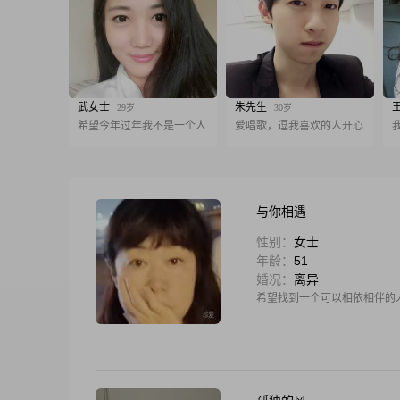
武女士
朱先生
29岁
30岁
希望今年过年我不是一个人
爱唱歌，逗我喜欢的人开心
与你相遇
性别：
女士
年龄：
51
婚况：
离异
希望找到一个可以相依相伴的