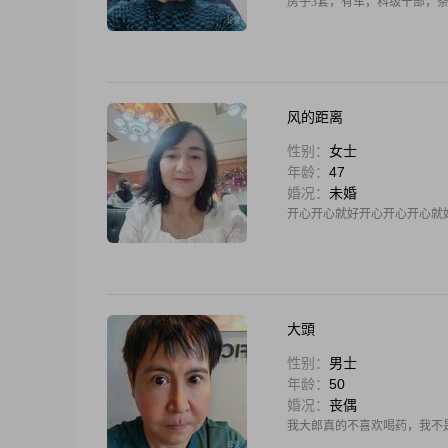
房子3套，有车，科级干部，条
风的距离
性别：
女士
年龄：
47
婚况：
未婚
开心开心就好开心开心开心就
大頭
性别：
男士
年龄：
50
婚况：
丧偶
我大郎真的不喜欢喝药，我不是