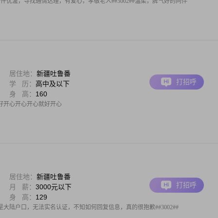
件优渥，寻找通情达理，有爱心，孝敬老人##3002##温柔，脾气好的同伴
居住地：
新疆吐鲁番
打招呼
学 历：
高中及以下
身 高：
160
好开心开心开心就好开心
居住地：
新疆吐鲁番
打招呼
月 薪：
3000元以下
身 高：
129
大陆户口，无法实名认证，不知如何回复信息，真的很抱歉##3002##