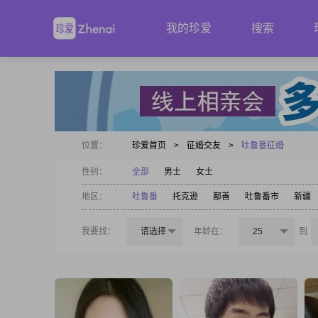
我的珍爱
搜索
位置：
珍爱首页
>
征婚交友
>
吐鲁番征婚
性别：
全部
男士
女士
地区：
吐鲁番
托克逊
鄯善
吐鲁番市
新疆
我要找：
请选择
年龄在：
25
到