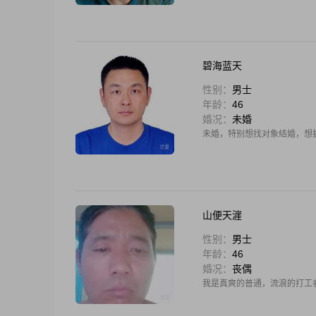
碧海蓝天
性别：
男士
年龄：
46
婚况：
未婚
未婚，特别想找对象结婚，想
山便天漄
性别：
男士
年龄：
46
婚况：
丧偶
我是真爽的普通，流浪的打工者