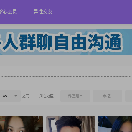
珍心会员
异性交友
45
之间
所在地区：
省/直辖市
市/区