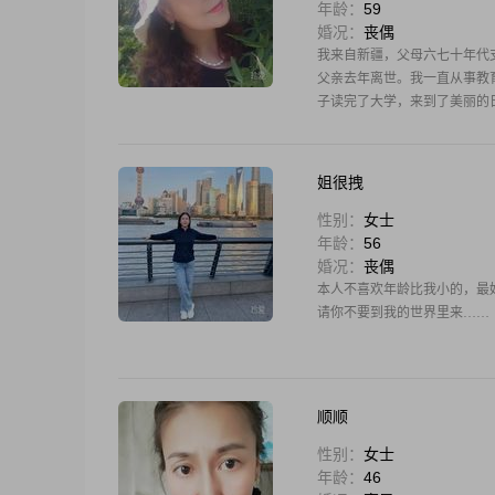
年龄：
59
婚况：
丧偶
我来自新疆，父母六七十年代
父亲去年离世。我一直从事教
子读完了大学，来到了美丽的
劝我来平
姐很拽
性别：
女士
年龄：
56
婚况：
丧偶
本人不喜欢年龄比我小的，最
请你不要到我的世界里来……
顺顺
性别：
女士
年龄：
46