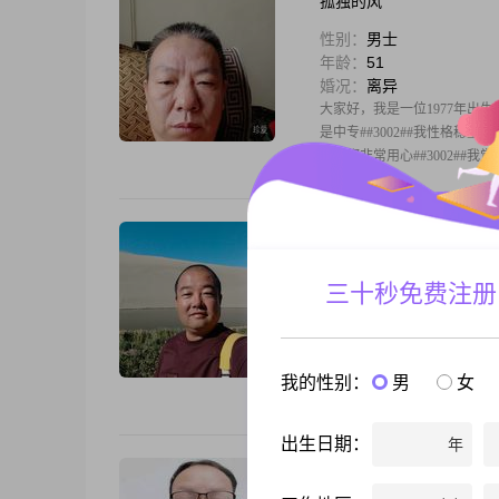
孤独的风
性别：
男士
年龄：
51
婚况：
离异
大家好，我是一位1977年出生的
是中专##3002##我性格稳
家庭都非常用心##3002##
随遇而安
性别：
男士
三十秒免费注册
年龄：
45
婚况：
离异
本人希望能找一个三观正，有
我的性别：
男
女
出生日期：
年
梦想启程