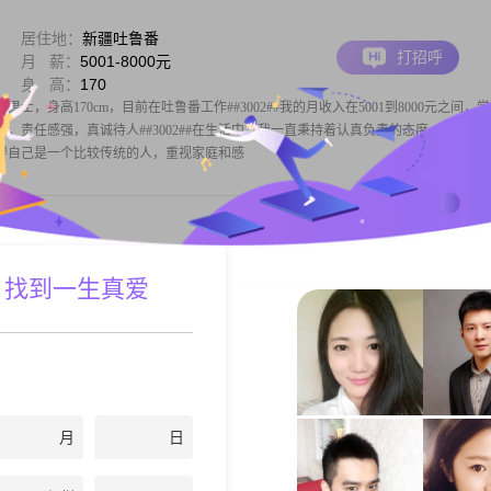
居住地：
新疆吐鲁番
打招呼
月 薪：
5001-8000元
身 高：
170
男士，身高170cm，目前在吐鲁番工作##3002##我的月收入在5001到8000元之间，
重可靠，责任感强，真诚待人##3002##在生活中，我一直秉持着认真负责的态度，对待工
我觉得自己是一个比较传统的人，重视家庭和感
居住地：
新疆吐鲁番
 找到一生真爱
打招呼
月 薪：
5001-8000元
身 高：
168
责任心照顾家庭的女士共度余生
月
日