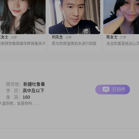
王女士
刘先生
陈女士
26岁
29岁
27岁
我崇拜你像英雄你疼我像孩子
愿与你将温情如水进行到底
无言的爱是抵达心
居住地：
新疆吐鲁番
打招呼
学 历：
高中及以下
身 高：
160
人直到老，会是你吗……