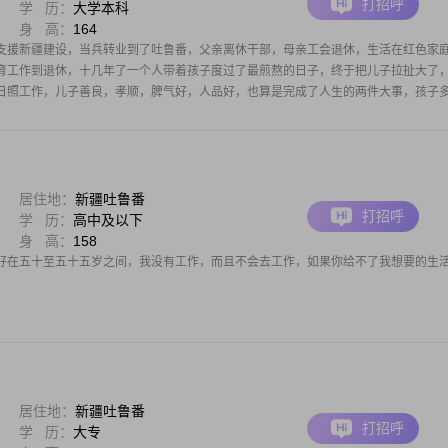
打招呼
学 历：
大学本科
身 高：
164
支援新疆建设，当兵转业到了吐鲁番，父亲离休干部，母亲工会退休，生活在红色家
育工作到退休，十几年了一个人带着孩子度过了最煎熬的日子，终于把儿子拉扯大了
日照工作，儿子善良，孝顺，脾气好，人品好，也算是完成了人生的两件大事，孩子
居住地：
新疆吐鲁番
打招呼
学 历：
高中及以下
身 高：
158
好在五十至五十五岁之间，我没有工作，而且不会去工作，如果你给不了我想要的生
居住地：
新疆吐鲁番
打招呼
学 历：
大专