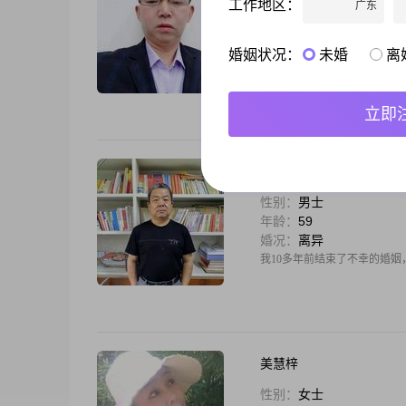
工作地区：
广东
性别：
男士
年龄：
57
婚况：
丧偶
婚姻状况：
未婚
离
大家好，我是一位1969年出生的
本科学历，性格上我比较稳重可
的首位是我一直以来的坚持##
立即
独行者
性别：
男士
年龄：
59
婚况：
离异
我10多年前结束了不幸的婚
美慧梓
性别：
女士