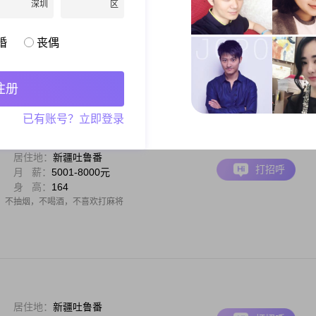
深圳
区
居住地：
新疆吐鲁番
打招呼
月 薪：
8001-12000元
身 高：
160
婚
丧偶
男士，身高169cm，目前在南昌工作，月收入在8001到12000元之间##3002##我拥有
靠，对待生活总是保持乐观积极的态度##3002##我认为家庭非常重要，把家庭放在
3002##我追求的是一种简单而温馨的生活方式，不
注册
已有账号？立即登录
居住地：
新疆吐鲁番
打招呼
月 薪：
5001-8000元
身 高：
164
姻，不抽烟，不喝酒，不喜欢打麻将
居住地：
新疆吐鲁番