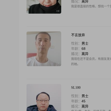
婚况：
离异
我是很直接的性格，想找一个
不言放弃
性别：
男士
年龄：
68
婚况：
离异
我现在还不是会员，有朋友发
的她。
SL100
性别：
男士
年龄：
45
婚况：
离异