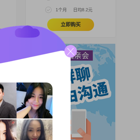
1个月
日均8.2元
立即购买
学历
作和