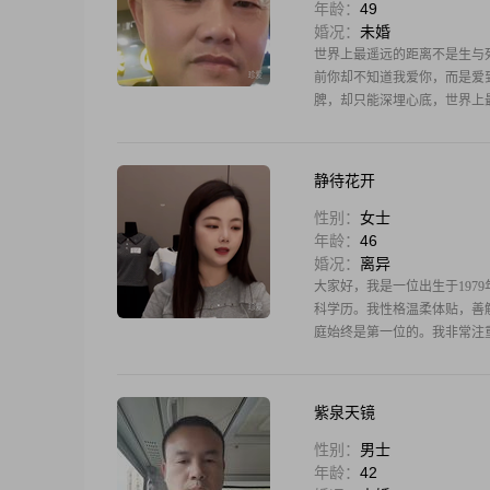
年龄：
49
婚况：
未婚
世界上最遥远的距离不是生与
前你却不知道我爱你，而是爱
脾，却只能深埋心底，世界上
离，不是彼
静待花开
性别：
女士
年龄：
46
婚况：
离异
大家好，我是一位出生于1979
科学历。我性格温柔体贴，善
庭始终是第一位的。我非常注
紫泉天镜
性别：
男士
年龄：
42