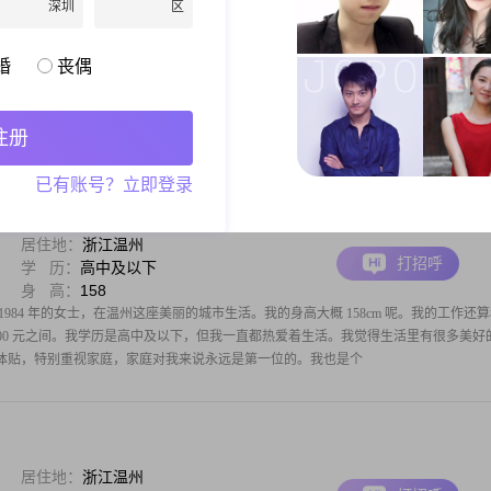
深圳
区
居住地：
浙江温州
打招呼
月 薪：
20001-50000元
身 高：
177
婚
丧偶
年的男士，身高177cm，目前生活在美丽的温州。我的月收入在8001到12000元之间，
稳定而舒适的生活。我拥有中专学历，在这个快速发展的时代，我一直在努力提升自
性格幽默风趣，总是能给人带来欢笑和轻松的氛围。我追求事业成功，对待工
注册
已有账号？立即登录
居住地：
浙江温州
打招呼
学 历：
高中及以下
身 高：
158
984 年的女士，在温州这座美丽的城市生活。我的身高大概 158cm 呢。我的工作还
- 5000 元之间。我学历是高中及以下，但我一直都热爱着生活。我觉得生活里有很多美好
体贴，特别重视家庭，家庭对我来说永远是第一位的。我也是个
居住地：
浙江温州