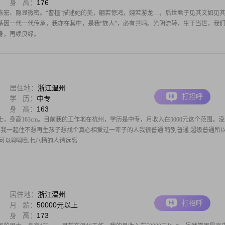
身 高：
176
恢宏、隐显微密。“曹植”描述她的美，翩若惊鸿，婉若游龙…，后世君子见其文如见
基因一代一代传承，我亦在其中，是我“族人”，必有共鸣。光阴流转，生于当世，我
身，再续良缘。
居住地：
浙江温州
打招呼
学 历：
中专
身 高：
163
士，身高163cm。目前我的工作地在杭州，学历是中专，月收入在5000元这个范围。
和我一起住不想再生孩子想找个真心相爱过一辈子的人我很普通 特别普通 超级普通所以
 可以聊聊乱七八糟的人请远离
居住地：
浙江温州
打招呼
月 薪：
50000元以上
身 高：
173