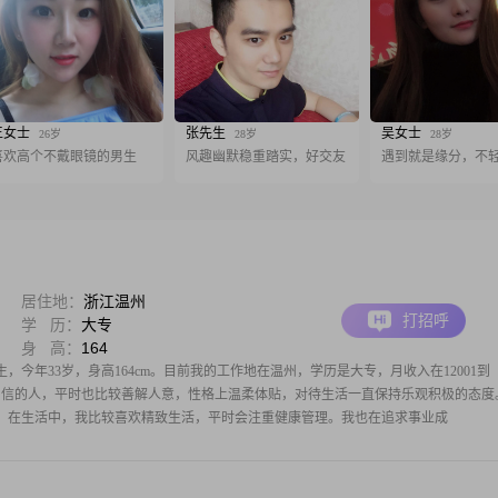
王女士
张先生
吴女士
26岁
28岁
28岁
喜欢高个不戴眼镜的男生
风趣幽默稳重踏实，好交友
遇到就是缘分，不
居住地：
浙江温州
打招呼
学 历：
大专
身 高：
164
生，今年33岁，身高164cm。目前我的工作地在温州，学历是大专，月收入在12001到
立自信的人，平时也比较善解人意，性格上温柔体贴，对待生活一直保持乐观积极的态度
。在生活中，我比较喜欢精致生活，平时会注重健康管理。我也在追求事业成