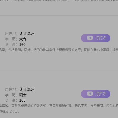
居住地：
浙江温州
打招呼
学 历：
大专
身 高：
160
追剧；性格开朗，面对生活的的挑战能保持积极乐观的态度；同时在我心中家庭占据
居住地：
浙江温州
打招呼
学 历：
硕士
身 高：
168
单真诚。喜欢优雅温柔的相处方式，不喜欢粗暴凶狠。无话不谈，亲密无间，没有心
的朋友与知己。