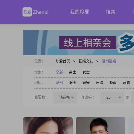
我的珍爱
搜索
位置：
珍爱首页
>
征婚交友
>
温州征婚
性别：
全部
男士
女士
地区：
温州
洞头
瑞安
乐清
苍南
永嘉
我要找：
请选择
年龄在：
25
到