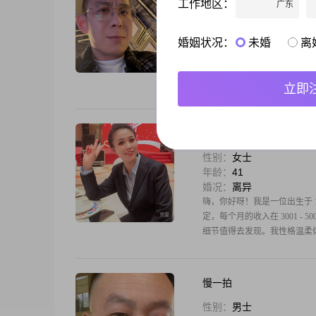
工作地区：
广东
性别：
男士
年龄：
44
婚况：
离异
婚姻状况：
未婚
离
大家好，我是一位出生于1981
不是特别高，但足以让我过上
不断学习新的知识和技能。我
立即
夏日麽麽茶
性别：
女士
年龄：
41
婚况：
离异
嗨，你好呀！我是一位出生于 1
定，每个月的收入在 3001 
细节值得去发现。我性格温柔
慢一拍
性别：
男士