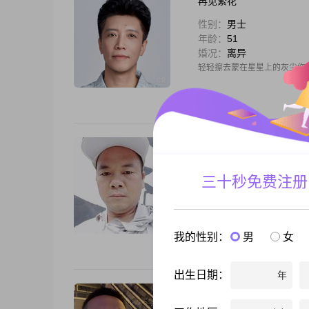
再见繁花
性别：
男士
年龄：
51
婚况：
离异
轻轻擦去蒙在星星上的灰尘你婆
中年老登
性别：
男士
三十秒免费注册
年龄：
42
婚况：
离异
你好，我是1983年出生的男士
我的性格是稳重可靠的，平时
我的性别：
男
女
在努力追求事业上的成功，平
出生日期：
年
醉S一生