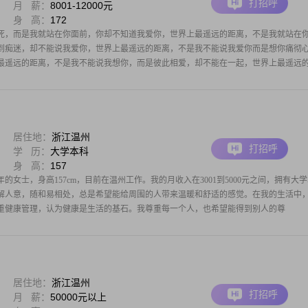
打招呼
月 薪：
8001-12000元
身 高：
172
死，而是我就站在你面前，你却不知道我爱你，世界上最遥远的距离，不是我就站在
到痴迷，却不能说我爱你，世界上最遥远的距离，不是我不能说我爱你而是想你痛彻
最遥远的距离，不是我不能说我想你，而是彼此相爱，却不能在一起，世界上最遥远
居住地：
浙江温州
打招呼
学 历：
大学本科
身 高：
157
年的女士，身高157cm，目前在温州工作。我的月收入在3001到5000元之间，拥有大
解人意，随和易相处，总是希望能给周围的人带来温暖和舒适的感觉。在我的生活中
重健康管理，认为健康是生活的基石。我尊重每一个人，也希望能得到别人的尊
居住地：
浙江温州
打招呼
月 薪：
50000元以上