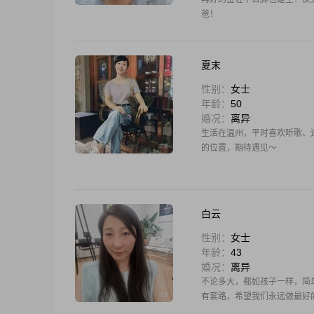
爸！
夏末
性别：
女士
年龄：
50
婚况：
离异
生活在温州，平时喜欢听歌、
的位置，期待遇见～
白云
性别：
女士
年龄：
43
婚况：
离异
不论多大，都如孩子一样，简
有套路，希望我们永远做最好