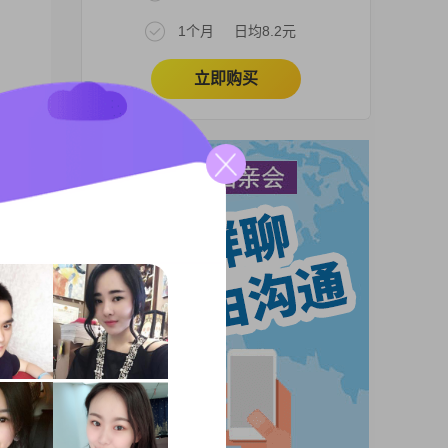
1个月
日均8.2元
立即购买
间。
我也