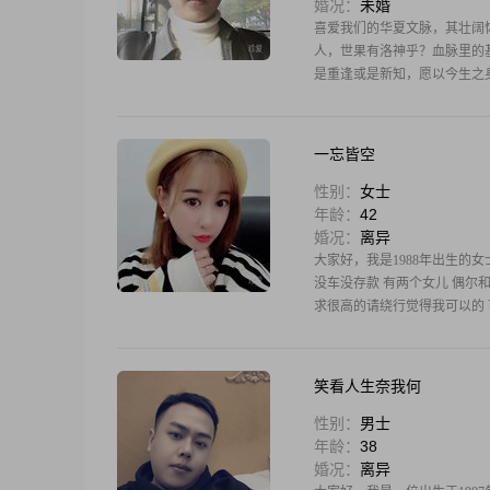
婚况：
未婚
喜爱我们的华夏文脉，其壮阔
人，世果有洛神乎？血脉里的
是重逢或是新知，愿以今生之
一忘皆空
性别：
女士
年龄：
42
婚况：
离异
大家好，我是1988年出生的女
没车没存款 有两个女儿 偶尔
求很高的请绕行觉得我可以的
笑看人生奈我何
性别：
男士
年龄：
38
婚况：
离异