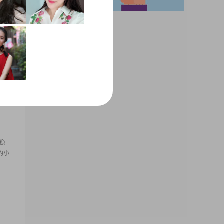
虽然
己，
算稳
的小