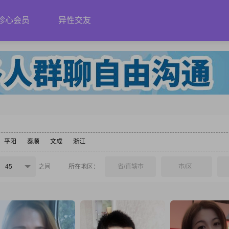
珍心会员
异性交友
平阳
泰顺
文成
浙江
45
之间
所在地区：
省/直辖市
市/区