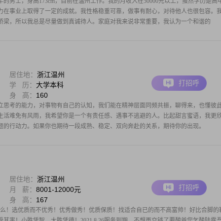
年的男士，身高173cm，目前在温州工作。我的月收入在50000元以上，虽然学历是高
力在事业上取得了一定的成就。我性格稳重可靠，做事有耐心，对待他人也很包容。
桥梁，所以我总是尽量做到真诚待人。家庭对我来说非常重要，我认为一个和谐的
居住地：
浙江温州
打招呼
学 历：
大学本科
身 高：
160
立思考的能力，对事物有自己的认知，我们能在精神层面同频共振，聊得来，也懂彼
生活难免有风雨，我希望你是一个有责任感、遇事不逃避的人。比起甜言蜜语，我更
题的行动力。如果你也期待一段成熟、稳定、双向奔赴的关系，期待你的出现。
居住地：
浙江温州
打招呼
月 薪：
8001-12000元
身 高：
167
什么！选优质而不优秀！优秀做秀！优质保质！找适合自已的而不高富帅！好比合脚的
其害！小胜凭智，大胜凭德！2021.8.26服务到期，不想再交钱了要酸爸您乞酸陆露