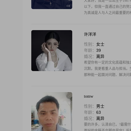
大家好，我是一位出生于1987
以下，但我一直通过自己的努
为真诚是人与人之间最重要的
许洋洋
性别：
女士
年龄：
39
婚况：
离异
希望你有一定的文化底蕴和独
沉默。我更看重人品与担当。
那种能一起面对问题、解决问
tomw
性别：
男士
年龄：
63
婚况：
离异
要的许多，认清自已，?最需
再好的金鞋不合脚也是空！反受