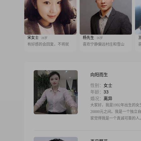
宋女士
杨先生
28岁
26岁
有好感的会回复，不将就
喜欢宁静偏远村庄和雪山
向阳而生
性别：
女士
年龄：
33
婚况：
离异
大家好，我是1992年出生的女
20000元之间。我是一个独
家觉得我是一个真诚可靠的人