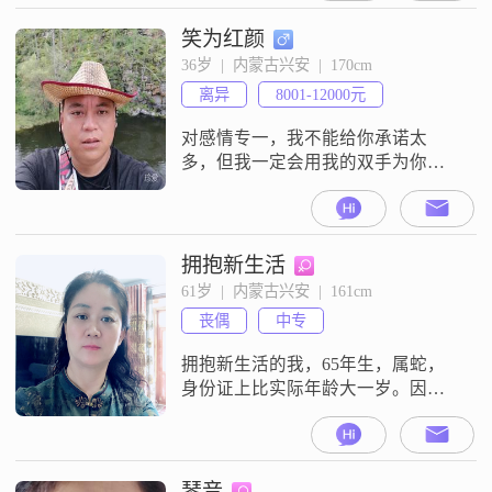
笑为红颜
36岁  |  内蒙古兴安  |  170cm
离异
8001-12000元
对感情专一，我不能给你承诺太
多，但我一定会用我的双手为你撑
起一片天
拥抱新生活
61岁  |  内蒙古兴安  |  161cm
丧偶
中专
拥抱新生活的我，65年生，属蛇，
身份证上比实际年龄大一岁。因为
曾经拥有，所以倍感珍惜。我的爱
情信条是执子之手与子偕老！但愿
在这个婚介平台上遇到让我众里寻
她千百度的你，相互扶持、相互理
琴音