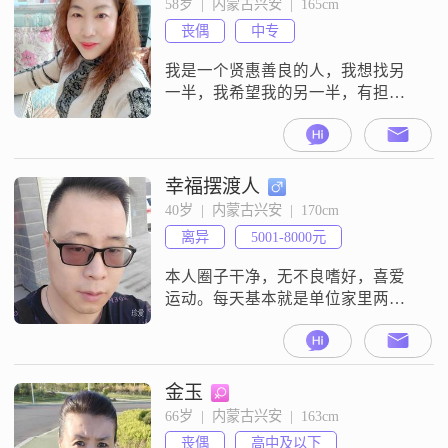
58岁  |  内蒙古兴安  |  165cm
酒的老伴，共度后半生！
丧偶
中专
我是一个贤惠善良的人，我想找另
一半，我希望我的另一半，有担当
有责任心的男人？
幸福摆渡人
40岁  |  内蒙古兴安  |  170cm
离异
5001-8000元
本人圈子干净，无不良嗜好，喜爱
运动。每天基本就是单位家里两点
一线，偶尔朋友小聚希望找到一位
温柔贤良，能懂我的女士组建辛福
的家庭，共同走完人生路！
金玉
66岁  |  内蒙古兴安  |  163cm
丧偶
高中及以下