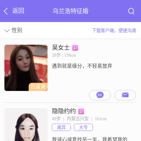
返回
乌兰浩特征婚
性别
下载客户端，便捷沟通
吴女士
28岁 | 158cm
遇到就是缘分，不轻易放弃
白富美
隐隐约约
49岁  |  内蒙古兴安  |  161cm
离异
大专
我诚心诚意找另一半，我希望我的