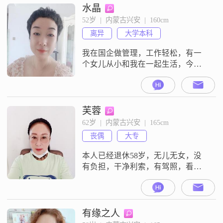
水晶
52岁  |  内蒙古兴安  |  160cm
离异
大学本科
我在国企做管理，工作轻松，有一
个女儿从小和我在一起生活，今年
大四##3002##希望你不吸烟，能包
容我的糊涂，成熟稳重不花心，愿
意和我携手走完以后的日子
##3002##
芙蓉
62岁  |  内蒙古兴安  |  165cm
丧偶
大专
本人已经退休58岁，无儿无女，没
有负担，干净利索，有驾照，看上
去年轻漂亮，微柔贤惠，爱干净，
爱人去世10多年了，一个人生活，
随着年龄的增长，需要身边有个伴
了，找个相互包容，相互理解，比
有缘之人
较干净，通情达理，不吸烟，少喝