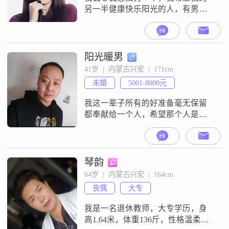
另一半健康快乐阳光的人，有男人
气质，有眼缘，对家人有爱心有包
容心有责任心，对感情专一、诚心
诚意诚实的人，能互相理解沟通，
性格合得来。 远方的和做传销直
阳光暖男
销、保险的、投资理财玩股票的不
41岁  |  内蒙古兴安  |  171cm
要加我了。 请谅解！ 非诚勿扰！
未婚
5001-8000元
我这一辈子所有的好准备毫无保留
都奉献给一个人，希望那个人是
你！
琴韵
64岁  |  内蒙古兴安  |  164cm
丧偶
大专
我是一名退休教师，大专学历，身
高1.64米，体重136斤，性格温柔体