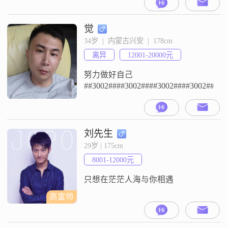
觉
34岁  |  内蒙古兴安  |  178cm
离异
12001-20000元
努力做好自己
##3002####3002####3002####3002####3
刘先生
29岁 | 175cm
8001-12000元
只想在茫茫人海与你相遇
高富帅