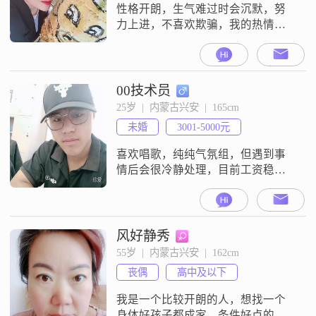
性格开朗，生气难过时会沉默，努
力上进，不喜欢欺骗，我的热情完
全取决于对方的对我的态度，我可
以是火热的也可以是冰冷的
00技术员
25岁  |  内蒙古兴安  |  165cm
未婚
3001-5000元
喜欢唱歌，纯纯气氛组，但遇到事
情后会很冷静处理，目前工资稳
定，已经买车，打算努努力两年内
买个房，现在只想找一个稳定的另
一半，有时候不得不承认，自己一
个人还是太孤单##2026##
风好静秀
55岁  |  内蒙古兴安  |  162cm
丧偶
高中及以下
我是一个比较开朗的人，想找一个
身体好孩子都成家，条件好点的伴