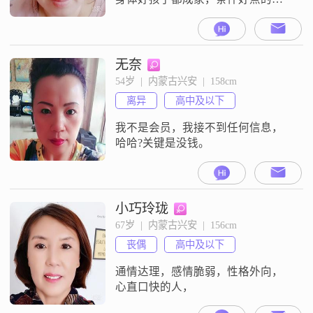
侣，不要求多么的好过得去就好
##3002##然后知道顾家知道心疼人
就好了
无奈
54岁  |  内蒙古兴安  |  158cm
离异
高中及以下
我不是会员，我接不到任何信息，
哈哈?关键是没钱。
小巧玲珑
67岁  |  内蒙古兴安  |  156cm
丧偶
高中及以下
通情达理，感情脆弱，性格外向，
心直口快的人，