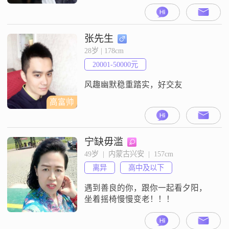
贴，善解人意，不斤斤计较大度，
顾家型的，喜欢旅游，跳舞唱歌，
感情专一，希望另一伴脾气性格要
好，开朗幽默，会心疼人，懂得换
张先生
位思考，真心想找个过日子的人共
28岁 | 178cm
度余生##3002##
20001-50000元
风趣幽默稳重踏实，好交友
高富帅
宁缺毋滥
49岁  |  内蒙古兴安  |  157cm
离异
高中及以下
遇到善良的你，跟你一起看夕阳，
坐着摇椅慢慢变老！！！