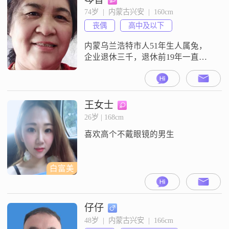
解、相互依靠……互敬互爱，不离
74岁  |  内蒙古兴安  |  160cm
不弃，努力经营管理好我们的婚姻
丧偶
高中及以下
家庭生活，并使其保鲜而牢固！携
手漫步浪漫夕阳下，在慢慢变老的
内蒙乌兰浩特市人51年生人属兔，
余生共同享受人生的
企业退休三千，退休前19年一直在
办公室至退休，气质心态极佳性格
开朗大方，喜欢漂亮注意形象美。
找年龄和我相仿，身体健康68岁—
71岁有眼缘，身高1.70—1.74通情达
王女士
理的人，人品好，有担当的男士。
26岁 | 168cm
有稳定的收入伍千以上，有医保，
喜欢高个不戴眼镜的男生
有自己的独立住房，不吸烟少酒，
忌讳谎话连篇的人，远离养宠物的
人
白富美
仔仔
48岁  |  内蒙古兴安  |  166cm