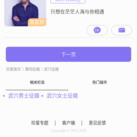
飞烟灭风雨中##3002##从来如此未
必是，
只想在茫茫人海与你相遇
高富帅
下一页
珍爱首页
黄冈征婚
武穴征婚
相关栏目
热门城市
武穴男士征婚
武穴女士征婚
珍爱专题
客户端
意见反馈
Copyright © 2005-2026