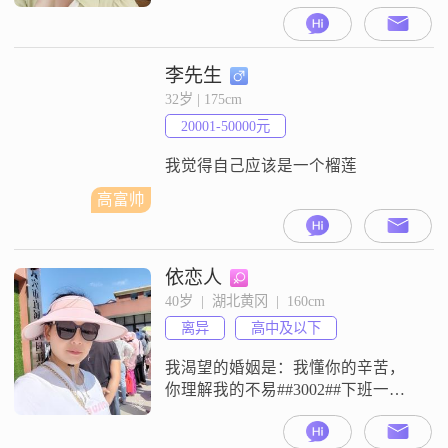
重的人
李先生
32岁 | 175cm
20001-50000元
我觉得自己应该是一个榴莲
高富帅
依恋人
40岁  |  湖北黄冈  |  160cm
离异
高中及以下
我渴望的婚姻是：我懂你的辛苦，
你理解我的不易##3002##下班一起
买菜，家务一起做##3002##有时间
一起去旅游，看看祖国的大好河山