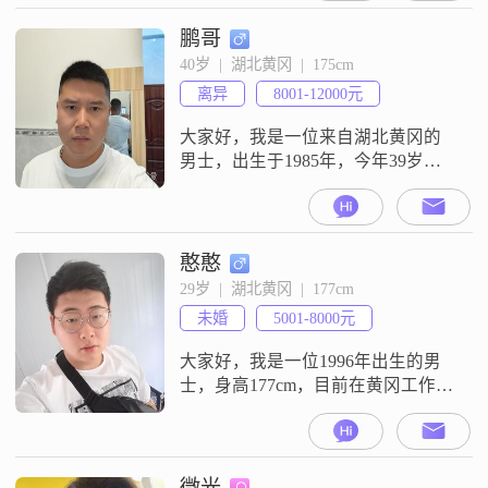
##3002##我希望能找到一个三观
正，能同频的人共度余生##3002##
鹏哥
40岁  |  湖北黄冈  |  175cm
离异
8001-12000元
大家好，我是一位来自湖北黄冈的
男士，出生于1985年，今年39岁
##3002##我的身高是175cm，体重保
持在70公斤左右，看起来还算挺拔
##3002##目前，我在黄冈当地的一
家工厂工作，每月收入大概在8001
憨憨
到12000元之间，虽然不算特别高，
29岁  |  湖北黄冈  |  177cm
但也能保证基本的生活需求
未婚
5001-8000元
##3002##我性格稳重可靠，做事有
责任感，不
大家好，我是一位1996年出生的男
士，身高177cm，目前在黄冈工作
##3002##我的月收入在5001到8000
元之间，拥有大学本科学历
##3002##我觉得自己是一个耐心包
容##3001##随和易相处的人，朋友
微光