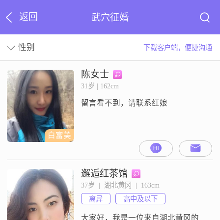
返回
武穴征婚
性别
下载客户端，便捷沟通
陈女士
31岁 | 162cm
留言看不到，请联系红娘
白富美
邂逅红茶馆
37岁  |  湖北黄冈  |  163cm
离异
高中及以下
大家好，我是一位来自湖北黄冈的