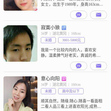
女士，出生于1989年，身高163cm。
目前，我在黄冈有一份稳定的工
作，月收入在3001到5000元之间。
虽然我的学历是高中及以下，但我
一直保持着学习的热情，努力在生
寂寞小狼
活中不断进步。我性格独立自信，
34岁  |  湖北黄冈  |  168cm
热爱生活，总是以积极的态度面对
未婚
3001-5000元
每一天。我相信，生活中的每一个
小确幸都值得我们去珍惜和感恩。
我是一个比较内向的人，喜欢安
善解
静。温柔脾气好老实，真诚的希望
在这里找到另一半。真的不小了，
武穴市的优先，外地的就不考虑
了。我没谈过恋爱，希望能在这里
找到恋爱到结婚，感觉好遥远啊！
意心向阳
34岁  |  湖北黄冈  |  160cm
未婚
高中及以下
顺其自然，随缘.随心.随喜一看面相
二看人品三看上进喜欢阳光.成熟稳