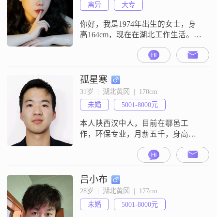
离异
大专
你好，我是1974年出生的女士，身
高164cm，现在在湖北工作生活。我
的学历是大专，目前的月收入在
5000到8000元。平时我喜欢精致生
活，也喜欢音乐欣赏，平时会关注
时尚穿搭，也会去上健身操课。性
孤星寒
格上我比较温柔体贴，做事独立自
31岁  |  湖北黄冈  |  170cm
信，在相处中我愿意提供情绪价
未婚
5001-8000元
值，也能做到善解人意、信任包
容。我现在是单身状态，希望找一
本人陕西汉中人，目前在鄠邑工
段稳定的
作，环保专业，月薪五千，身高
169，偏瘦120，平时喜欢看动漫，
玩游戏，偶尔旅游，打乒乓球，对
事对人认真可信，偏内向，生活自
然随心，乐于享受生活，不抽烟，
吕小布
不喝酒。我希望我的伴侣是一个身
28岁  |  湖北黄冈  |  177cm
高不高于165，体重小于110的，有
未婚
5001-8000元
自己工作，能自己养活自己的，和