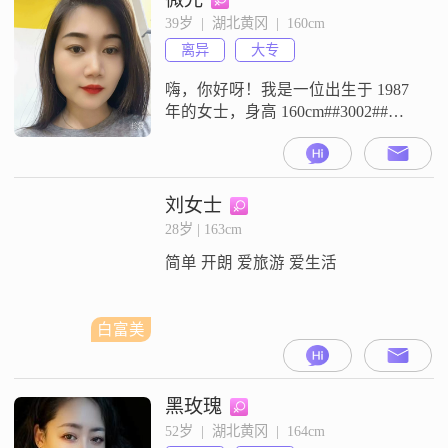
们都觉得和我在一起很轻松，没有
39岁  |  湖北黄冈  |  160cm
压力##3002##在生活中，我总是保
离异
大专
持着乐观积极的态度，面对困难时
也能稳重
嗨，你好呀！我是一位出生于 1987
年的女士，身高 160cm##3002##我
在黄冈工作，每个月的收入大概在
3001 - 5000 元##3002##我的学历是
大专##3002##我觉得自己是个温柔
体贴的人，在生活和工作中都会细
刘女士
心照顾他人的感受##3002##我对待
28岁 | 163cm
感情特别真诚可靠，一旦投入就会
简单 开朗 爱旅游 爱生活
全心全意##300
白富美
黑玫瑰
52岁  |  湖北黄冈  |  164cm