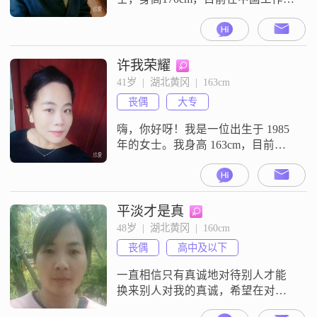
##3002##我的学历是中专，月收入
在3000元以下##3002##我性格稳重
可靠，成熟稳重，对待生活和工作
都非常认真负责##3002##在生活
许我荣耀
中，我勤俭节约，注重实际，不会
41岁  |  湖北黄冈  |  163cm
过分追求物质享受##3002##我认为
丧偶
大专
自己是一个比较传统的人，重视家
庭和亲情
嗨，你好呀！我是一位出生于 1985
年的女士。我身高 163cm，目前生
活在黄冈。我的学历是大专，在工
作中还算稳定，每个月的收入大概
在 5001 - 8000 元之间。我觉得自己
是个挺善解人意的人，能理解和感
平淡才是真
受别人的情绪。性格开朗爱笑，总
48岁  |  湖北黄冈  |  160cm
是能给身边的人带来快乐。我随和
丧偶
高中及以下
易相处，不会太计较一些小事。同
时，我也比较细腻敏感
一直相信只有真诚地对待别人才能
换来别人对我的真诚，希望在对的
时间遇到对的那个人……我不是会