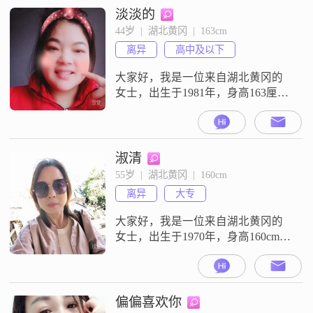
随和易相处，总是以真诚可靠的态
淡淡的
度对待他人##3002##温柔体贴是我
44岁  |  湖北黄冈  |  163cm
的特点之一，我善于倾听和理解他
离异
高中及以下
人的感受##3002##我性格乐观积极
大家好，我是一位来自湖北黄冈的
女士，出生于1981年，身高163厘
米。我性格独立自信，热爱生活，
认为家庭的幸福是最重要的。我对
待生活态度积极，享受当下的每一
刻，随和易相处，希望能找到一个
淑清
可以共同经营温馨家庭的人。我的
55岁  |  湖北黄冈  |  160cm
工作稳定，虽然月收入在3000元以
离异
大专
下，但我知足常乐，更看重生活的
质量而非物质的多少。我相信两个
大家好，我是一位来自湖北黄冈的
人在一起最
女士，出生于1970年，身高160cm。
我拥有大专学历，事业单位上班，
月收入大概在3001到5000元之间。
我性格开朗，总是爱笑，善于理解
和关心他人，有很强的同理心。在
偏偏喜欢你