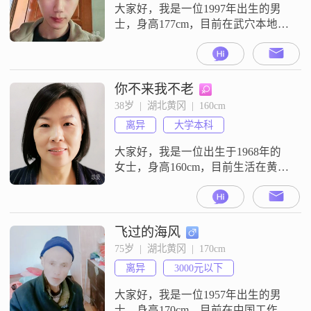
我一样对人对事认真，诚实可信，
大家好，我是一位1997年出生的男
能互相多交流
士，身高177cm，目前在武穴本地国
企工作，月收入在5001到8000元之
间，学历是大专##3002##我性格随
和，容易相处，喜欢电子游戏，也
享受宠物陪伴的时光##3002##我认
你不来我不老
为感情中最重要的是双向奔赴和信
38岁  |  湖北黄冈  |  160cm
任至上，我愿意耐心包容对方，保
离异
大学本科
持情绪稳定##3002##我相信，只有
双方都愿
大家好，我是一位出生于1968年的
女士，身高160cm，目前生活在黄
冈。我拥有大学本科学历，月收入
在6000到8000元之间。我性格温柔
体贴，独立自信，喜欢享受当下的
每一刻。在生活中，我富有同理
飞过的海风
心，总是能够理解和关心他人的感
75岁  |  湖北黄冈  |  170cm
受。我对待生活乐观积极，善于解
离异
3000元以下
人意，追求简单而真实的幸福。与
人相处时，我随和易相处，不会给
大家好，我是一位1957年出生的男
人带来
士，身高170cm，目前在中国工作