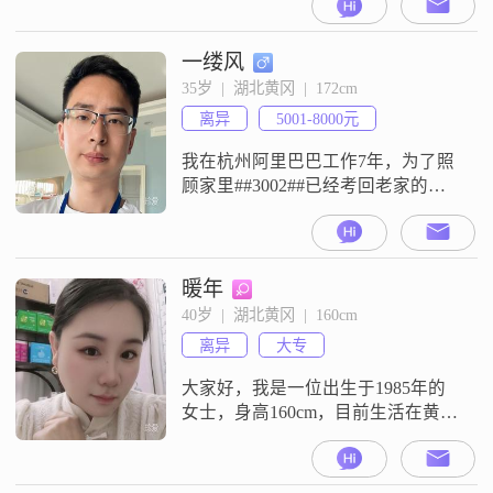
员
一缕风
35岁  |  湖北黄冈  |  172cm
离异
5001-8000元
我在杭州阿里巴巴工作7年，为了照
顾家里##3002##已经考回老家的高
中编制##3002##因为前妻出轨，无
奈离婚##3002##希望另一半阳光爱
笑，热爱生活##3002##
暖年
40岁  |  湖北黄冈  |  160cm
离异
大专
大家好，我是一位出生于1985年的
女士，身高160cm，目前生活在黄冈
##3002##我拥有大专学历，在工作
中认真负责，月收入在3001到5000
元之间##3002##我热爱生活，性格