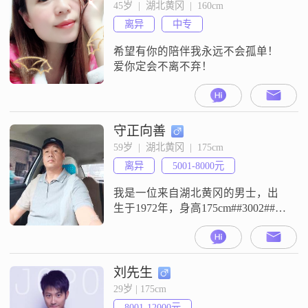
生活中，我注重健康管理和精致生
45岁  |  湖北黄冈  |  160cm
活，喜欢把自己的小日子过得有滋
离异
中专
有味。我对待感情认真且细腻敏
感，能够理解和尊重对方的想法和
希望有你的陪伴我永远不会孤单！
感受
爱你定会不离不弃！
守正向善
59岁  |  湖北黄冈  |  175cm
离异
5001-8000元
我是一位来自湖北黄冈的男士，出
生于1972年，身高175cm##3002##目
前我的月收入在5000到8000元之
间，工作稳定，生活自由##3002##
一切繁华，应有坚固基石，否则昙
花一现，海市蜃楼，黄梁一梦
刘先生
##3002##多少荣华富贵终是白茫茫
29岁 | 175cm
一片大地好干净，多少帝国王朝灰
8001-12000元