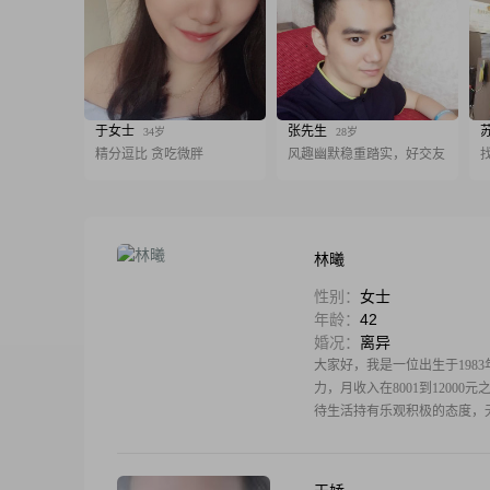
于女士
张先生
34岁
28岁
精分逗比 贪吃微胖
风趣幽默稳重踏实，好交友
林曦
性别：
女士
年龄：
42
婚况：
离异
大家好，我是一位出生于198
力，月收入在8001到120
待生活持有乐观积极的态度，