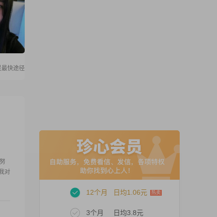
灵最快途径
努
我对
12个月
日均1.06元
3个月
日均3.8元