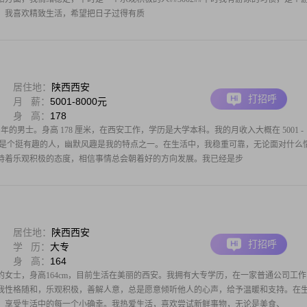
度上，我喜欢精致生活，希望把日子过得有质
居住地：
陕西西安
打招呼
月 薪：
5001-8000元
身 高：
178
 年的男士。身高 178 厘米，在西安工作，学历是大学本科。我的月收入大概在 5001 -
自己是个挺有趣的人，幽默风趣是我的特点之一。在生活中，我稳重可靠，无论面对什么
持着乐观积极的态度，相信事情总会朝着好的方向发展。我已经是步
居住地：
陕西西安
打招呼
学 历：
大专
身 高：
164
生的女士，身高164cm，目前生活在美丽的西安。我拥有大专学历，在一家普通公司工作
之间。我性格随和，乐观积极，善解人意，总是愿意倾听他人的心声，给予温暖和支持。在
，享受生活中的每一个小确幸。我热爱生活，喜欢尝试新鲜事物，无论是美食、