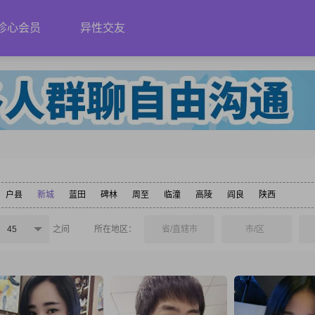
珍心会员
异性交友
户县
新城
蓝田
碑林
周至
临潼
高陵
阎良
陕西
45
之间
所在地区：
省/直辖市
市/区