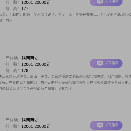
打招呼
月 薪：
12001-20000元
身 高：
177
量，无聊时，能有一个人陪伴说话，累了一天，能够在餐桌上开开心心的吃饭##3002
相伴的人
居住地：
陕西西安
打招呼
月 薪：
12001-20000元
身 高：
178
活喜欢运动健身，旅游，美食，更喜欢厨房爱做饭##3002##知冷暖，阳光幽默，感
好，有爱的动力和能力，有一定的经济基础##3002##如果你优秀及喜欢不介意异地
婚姻关系共度余生##3002##希望彼此认知趋同
居住地：
陕西西安
打招呼
月 薪：
12001-20000元