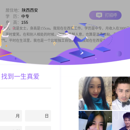
居住地：
陕西西安
打招呼
学 历：
中专
身 高：
155
年51岁。我是女士，身高是155cm。我现在在西安工作，学历是中专，月收入在3000
人，平时爱笑。在和别人相处的时候，我比较善解人意，也算是温柔体贴。我的情绪
脾气。平时在生活里，我也是一个比较独立自信的人。我现在在西安生活和工作，
居住地：
陕西西安
 找到一生真爱
打招呼
学 历：
高中及以下
身 高：
155
现在在西安工作生活##3002##我的身高是155cm##3002##每个月收入在一万两千到
是高中及以下##3002##我这个人的性格比较开朗，平时喜欢笑，心态也算乐观积极##3002
我还挺好相处的##3002##我情
月
日