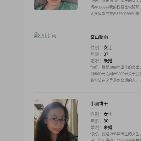
你好，我是1976年出生的女士，
间##3002##我的性格比较
太多复杂的东西##3002##
空山新雨
性别：
女士
年龄：
37
婚况：
未婚
你好，我是1989年出生的女士，
到8000元之间##3002#
我希望在这里遇到合适的人，两
小圆饼干
性别：
女士
年龄：
30
婚况：
未婚
你好，我是1995年出生的女生，
间，学历是硕士##3002##