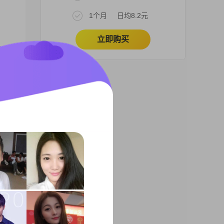
1个月
日均8.2元
立即购买
元以
一直
两万
##