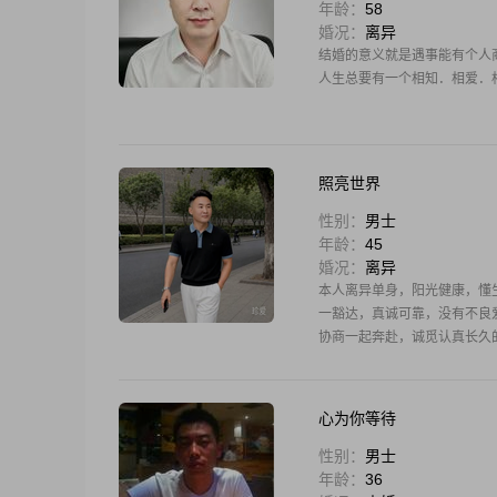
年龄：
58
婚况：
离异
结婚的意义就是遇事能有个人商
人生总要有一个相知．相爱．
照亮世界
性别：
男士
年龄：
45
婚况：
离异
本人离异单身，阳光健康，懂生
一豁达，真诚可靠，没有不良爱
协商一起奔赴，诚觅认真长久的
心为你等待
性别：
男士
年龄：
36