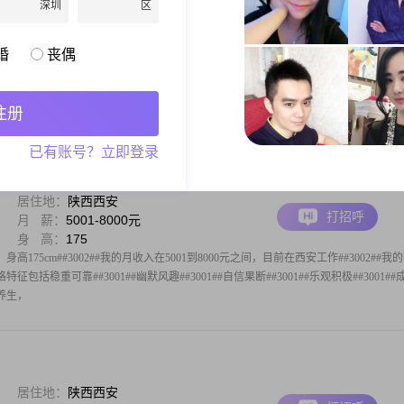
深圳
区
居住地：
陕西西安
打招呼
月 薪：
12001-20000元
身 高：
175
婚
丧偶
身高175cm##3002##我现在在北京工作，学历是大专，月收入在12001到20000元之间
果断的，平时也比较乐观积极，对待事情有耐心也比较包容，为人真诚可靠##3002##我平
特点，也会做菜烹饪##3002##我目前是
注册
已有账号？立即登录
居住地：
陕西西安
打招呼
月 薪：
5001-8000元
身 高：
175
高175cm##3002##我的月收入在5001到8000元之间，目前在西安工作##3002##我
特征包括稳重可靠##3001##幽默风趣##3001##自信果断##3001##乐观积极##3001##
康养生，
居住地：
陕西西安