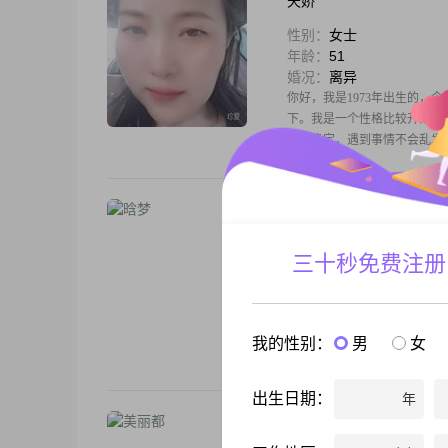
天娇
性别：
女士
年龄：
51
婚况：
离异
你好，我是1973年出生的，今
下。我是一个性格比较开朗的
比较稳定，遇到事情不会乱发
晗梦
性别：
女士
三十秒免费注册
年龄：
36
婚况：
未婚
哈喽，我是1990年出生的女生，
这个区间##3002##我的学历
我的性别：
男
女
平时和人相处比较随和，大家觉得
出生日期：
年
美丽都