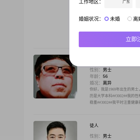
工作地区：
广东
性别：
男士
年龄：
56
婚况：
离异
婚姻状况：
未婚
离
你好，我是1970年出生的男士，
##3002##我的性格是自信
较注重生活品质，有咖啡品鉴这个
立即
天空的流星
性别：
男士
年龄：
56
婚况：
离异
你好，我是1969年出生的男士，身
历是大学本科##3002##我的性格
稳重##3002##我平时注重健
徒人
性别：
男士