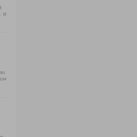
到
心，对
01
2##