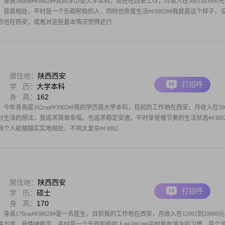
身高160cm##3002##我的学历是大学本科，现在在西安工作，月收入在3001到5000
随和，容易相处，平时是一个乐观积极的人，同时也热爱生活##3002##我就是这个样子，
如果你也在西安，或者对这些基本情况觉得还行
居住地：
陕西西安
打招呼
学 历：
大学本科
身 高：
162
今年身高是162cm##3002##我的学历是大学本科，目前的工作地在西安，月收入在50
#关于我对生活的想法，我追求简单幸福，也追求稳定安逸，平时享受慢节奏的生活状态##3002
个人能踏踏实实地相处，不用太复杂##3002
居住地：
陕西西安
打招呼
学 历：
硕士
身 高：
170
身高170cm##3002##是一名医生，目前我的工作地在西安，月收入在12001到20000
在性格方面，我情绪稳定，平时是一个乐观积极的人##3002##平时我有游泳的习惯，是个