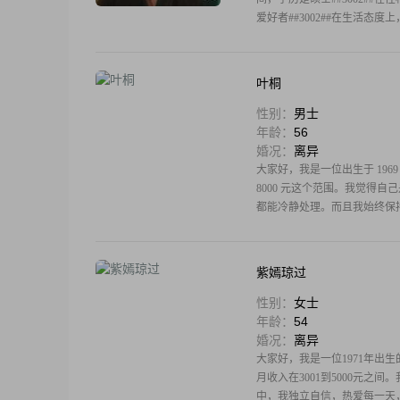
爱好者##3002##在生活态
叶桐
性别：
男士
年龄：
56
婚况：
离异
大家好，我是一位出生于 1969
8000 元这个范围。我觉得
都能冷静处理。而且我始终保
紫嫣琼过
性别：
女士
年龄：
54
婚况：
离异
大家好，我是一位1971年出
月收入在3001到5000元
中，我独立自信，热爱每一天