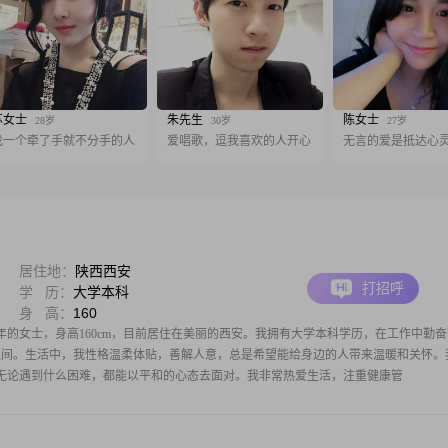
苏女士
朱先生
陈女士
28岁
30岁
27岁
找一个牵了手就不分手的人
爱唱歌，逗我喜欢的人开心
无言的爱是抵达心
居住地：
陕西西安
打招呼
学 历：
大学本科
身 高：
160
3年的女士，身高160cm，目前居住在美丽的西安。我拥有大学本科学历，在工作中勤奋
00元之间。生活中，我性格温柔体贴，善解人意，总是希望能给身边的人带来温暖和关怀。
无论遇到什么困难，都能以平和的心态去面对。我非常热爱生活，注重健康管