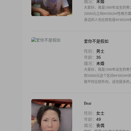
婚况：
未婚
大家好，我是1989年出生的男士
20000元之间##3002##
身边的人也比较包容##3002
爱你不是假如
性别：
男士
年龄：
35
婚况：
未婚
大家好，我是1998年出生的男生
到50000元这个区间##3002
我平时比较外向，话也挺多的
Bear
性别：
女士
年龄：
49
婚况：
丧偶