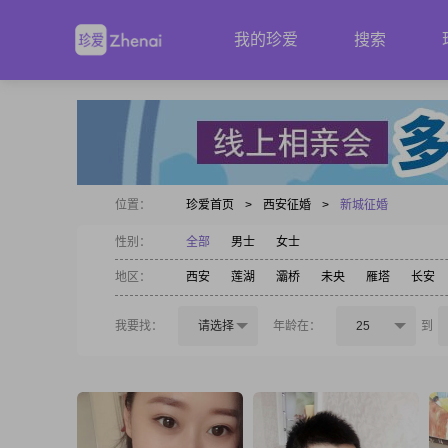
我的珍爱
搜索
位置：
珍爱首页
>
西安征婚
>
新城征婚
性别：
全部
男士
女士
地区：
西安
莲湖
灞桥
未央
雁塔
长安
我要找：
请选择
年龄在：
25
到