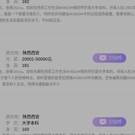
身 高：
182
，身高182cm，目前在西安工作生活##3002##我的学历是大学本科，月收入在12001
性格方面，我是一个稳重可靠的人，同时也外向健谈##3002##平时比较成熟稳重，做事有耐
##我的生活态度是活在当下，不纠结过去，
居住地：
陕西西安
打招呼
月 薪：
20001-50000元
身 高：
181
，身高181cm，目前长期在西安工作生活##3002##我的学历是大学本科，月收入在200
##关于我个人的性格特点，资料里填的是责任感强##3001##外向健谈，还有幽默风趣##300
，喜欢和人交流，觉得沟通能解决不少
居住地：
陕西西安
打招呼
学 历：
大学本科
身 高：
160