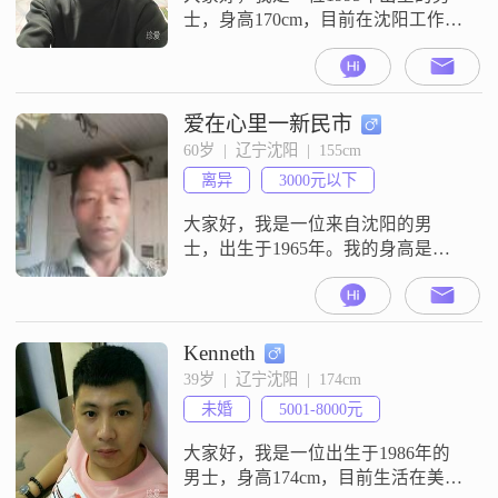
士，身高170cm，目前在沈阳工作
##3002##我的月收入在3001到5000
元之间，虽然不算特别高，但也能
保证基本的生活需求##3002##我学
历是中专，可能在一些人眼里不算
爱在心里一新民市
高，但我相信能力比学历更重要
60岁  |  辽宁沈阳  |  155cm
##3002##我性格随和，容易相处，
离异
3000元以下
不喜欢与人计较##3002##我认为家
庭是
大家好，我是一位来自沈阳的男
士，出生于1965年。我的身高是
155cm，可能在人群中不是特别显
眼，但我相信，一个人的魅力不仅
仅在于外在。我目前的工作收入在
3000元以下，虽然不算高薪，但我
Kenneth
满足于现在的生活状态，知足常
39岁  |  辽宁沈阳  |  174cm
乐。我没有太多的华丽辞藻，但我
未婚
5001-8000元
有一颗真诚的心，我始终相信，诚
实和信任是建立任何关系的基础。
大家好，我是一位出生于1986年的
我性格稳重可靠
男士，身高174cm，目前生活在美丽