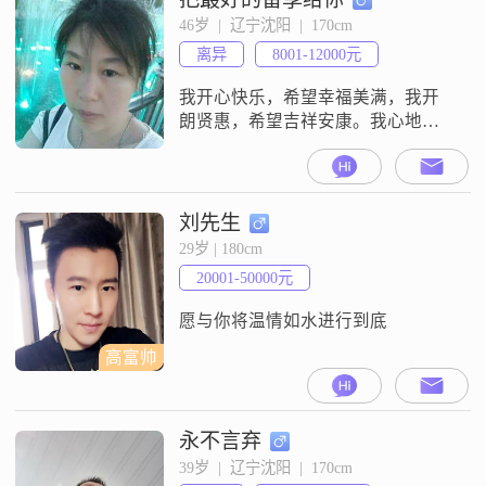
我特别注重健康养生，每天都会进
46岁  |  辽宁沈阳  |  170cm
行一些适量的运动，比如跑步，这
离异
8001-12000元
已经成为我多年的习惯##3002##我
还很喜欢
我开心快乐，希望幸福美满，我开
朗贤惠，希望吉祥安康。我心地善
良，希望与你相知相往····
刘先生
29岁 | 180cm
20001-50000元
愿与你将温情如水进行到底
高富帅
永不言弃
39岁  |  辽宁沈阳  |  170cm