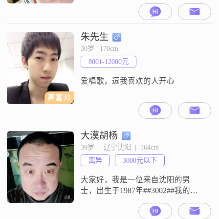
的沈阳。我的月收入在5001到8000
元之间，虽然不算特别高，但足以
让我过上稳定而舒适的生活。我拥
有大专学历，在工作中我一直保持
朱先生
着认真负责的态度。性格方面，我
30岁 | 170cm
自认为是一个稳重可靠的人，无论
8001-12000元
面对什么情况，都能够冷静分析并
妥善处理。我也喜欢用幽默来调节
爱唱歌，逗我喜欢的人开心
气
高富帅
大漠胡杨
39岁  |  辽宁沈阳  |  164cm
离异
3000元以下
大家好，我是一位来自沈阳的男
士，出生于1987年##3002##我的身
高是164cm，可能在高个子云集的地
方显得稍微矮了一点，但我相信，