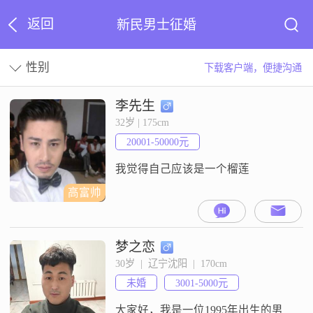
返回
新民男士征婚
性别
下载客户端，便捷沟通
李先生
32岁 | 175cm
20001-50000元
我觉得自己应该是一个榴莲
高富帅
梦之恋
30岁  |  辽宁沈阳  |  170cm
未婚
3001-5000元
大家好，我是一位1995年出生的男