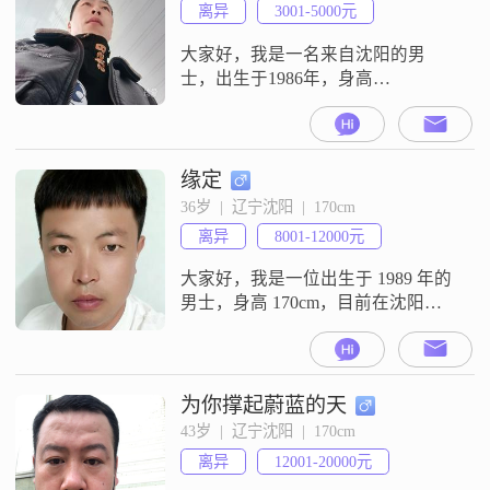
离异
3001-5000元
大家好，我是一名来自沈阳的男
士，出生于1986年，身高
170cm##3002##我的月收入在3001到
5000元之间，目前从事一些基础的
工作##3002##虽然我的学历是高中
及以下，但我一直保持着乐观积极
缘定
的生活态度##3002##我热爱户外探
36岁  |  辽宁沈阳  |  170cm
险，喜欢挑战自我，也享受在大自
离异
8001-12000元
然中找到的那份宁静##3002##钓鱼
是我特别喜
大家好，我是一位出生于 1989 年的
男士，身高 170cm，目前在沈阳工
作##3002##我的月收入在 8001 -
12000 元之间，学历是高中及以下
##3002##我觉得自己在感情中比较
真诚相待，相信行动能胜于言语
为你撑起蔚蓝的天
##3002##我不是那种擅长花言巧语
43岁  |  辽宁沈阳  |  170cm
的人，但我会用实际行动去证明自
离异
12001-20000元
己的真心##3002##我对待