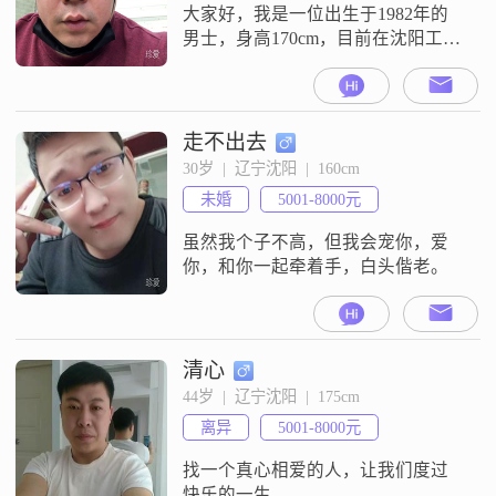
大家好，我是一位出生于1982年的
男士，身高170cm，目前在沈阳工作
##3002##我的月收入在12001到
20000元之间，虽然学历是高中及以
下，但我一直保持着稳重可靠
##3001##乐观积极的态度##3002##
走不出去
在生活中，我对待事物总是耐心包
30岁  |  辽宁沈阳  |  160cm
容，善于倾听他人的想法和感受
未婚
5001-8000元
##3002##我认为，家庭是生活中最
重要的
虽然我个子不高，但我会宠你，爱
你，和你一起牵着手，白头偕老。
清心
44岁  |  辽宁沈阳  |  175cm
离异
5001-8000元
找一个真心相爱的人，让我们度过
快乐的一生。