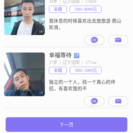
34岁  |  辽宁沈阳  |  170cm
人，东北的爷们儿，听媳妇话，不
未婚
5001-8000元
顶嘴，疼爱媳妇##3002##只要有眼
缘，聊得来，我就认定你了，择偶
我休息的时候喜欢出去旅旅游 爬山
标准
轮滑，
幸福等待
27岁  |  辽宁沈阳  |  177cm
未婚
3001-5000元
独立的一个人，找一个真心的伴
侣，有喜欢我的不
下一页