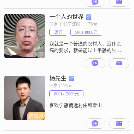
希望遇到真心待我的另一伴组建一
个温馨的家庭，经营属于我们的美
好生活。如果你对我的第一印象还
一个人的世界
不错的话，我们可以先聊聊接触一
50岁  |  辽宁沈阳  |  172cm
下！
离异
5001-8000元
我就是一个普通的农村人，没什么
高的要求，就是能过上平静的生
活，让自己和家人安心就好。
杨先生
26岁 | 173cm
8001-12000元
喜欢宁静偏远村庄和雪山
高富帅