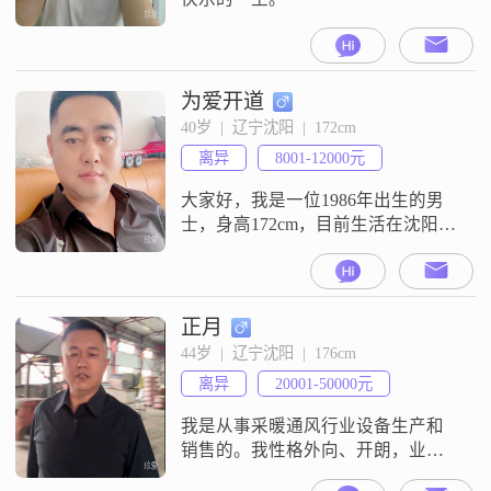
为爱开道
40岁  |  辽宁沈阳  |  172cm
离异
8001-12000元
大家好，我是一位1986年出生的男
士，身高172cm，目前生活在沈阳
##3002##我性格乐观积极，总是相
信事情会朝好的方向发展##3002##
在生活中，我成熟稳重，能够妥善
处理各种问题，让人感到安心
正月
##3002##同时，我也非常幽默风
44岁  |  辽宁沈阳  |  176cm
趣，善于用轻松的方式与人交流，
离异
20001-50000元
让气氛变得愉快##3002##虽然我的
学历是高中及以下
我是从事采暖通风行业设备生产和
销售的。我性格外向、开朗，业余
时间喜欢看电影、健身、看书。我