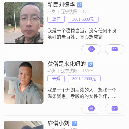
新民刘德华
38岁  |  辽宁沈阳  |  172cm
离异
3001-5000元
我是一个稳稳当当，没有任何不良
嗜好的老百姓，真心想成家
贫僧是来化妞的
46岁  |  辽宁沈阳  |  180cm
未婚
8001-12000元
我是一个开朗活泼的人，想找一个
温柔贤惠，孝顺的的女性为伴，我
在假期的时候爱做各种美食，娶到
心仪的她，我会宠你，不离不弃，
我对感情很专一，开始就是一辈子
##3002##我是爱家顾家的男人，我
靠谱小刘
的老家是黑龙江省哈尔滨市依兰县