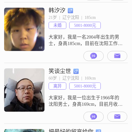
身高并不是衡量一个人的全部标准
##3002##我目前的工作收入在3000
韩汐汐
元以下，虽然不算高薪，但我一直
21岁  |  辽宁沈阳  |  185cm
在努力提升自己，希望能够给家庭
未婚
5001-8000元
带来更好的生活##3002##我的学历
是高中及以下，
大家好，我是一名2004年出生的男
士，身高185cm，目前在沈阳工作，
月收入在5001到8000元之间，学历
是大专##3002##我性格稳重可靠，
外向健谈，喜欢与人交流，分享生
活中的点滴##3002##我有很强的责
笑谈尘世
任感，无论是对工作还是对生活，
60岁  |  辽宁沈阳  |  169cm
都会尽力去做好每一件事##3002##
离异
5001-8000元
我平时喜欢一些简单的小确幸，比
如和朋友
大家好，我是一位出生于1966年的
沈阳男士，身高169cm，目前月收入
在5001到8000元之间##3002##我拥
有大专学历，在工作中我一直保持
着稳重可靠的态度，也养成了随和
易相处的性格##3002##在生活中，
把最好的留享给你