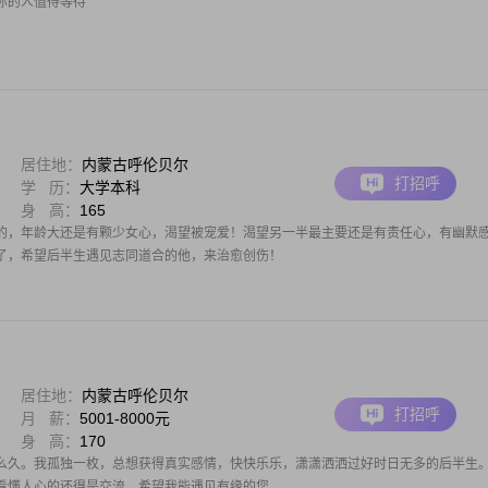
你的人值得等待
居住地：
内蒙古呼伦贝尔
打招呼
学 历：
大学本科
身 高：
165
的，年龄大还是有颗少女心，渴望被宠爱！渴望另一半最主要还是有责任心，有幽默
了，希望后半生遇见志同道合的他，来治愈创伤！
居住地：
内蒙古呼伦贝尔
打招呼
月 薪：
5001-8000元
身 高：
170
么久。我孤独一枚，总想获得真实感情，快快乐乐，潇潇洒洒过好时日无多的后半生
看懂人心的还得是交流，希望我能遇见有缘的您。