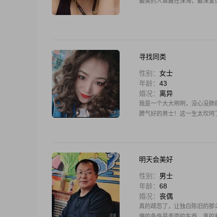
最美的人鱼藏在深海，最深爱
寻找同类
性别：
女士
年龄：
43
婚况：
离异
我是一个大大咧咧，没心没肺
脾气好的男士！这一生太坎坷
明天会美好
性别：
男士
年龄：
68
婚况：
丧偶
真的疏忽了，让独白陈旧的那
偶的条件是表面的东西，真的