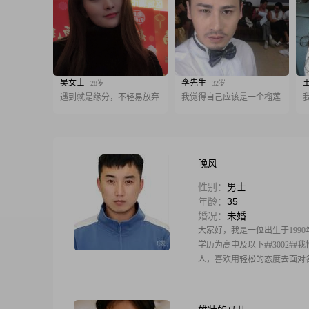
吴女士
李先生
28岁
32岁
遇到就是缘分，不轻易放弃
我觉得自己应该是一个榴莲
晚风
性别：
男士
年龄：
35
婚况：
未婚
大家好，我是一位出生于1990年
学历为高中及以下##3002#
人，喜欢用轻松的态度去面对各种