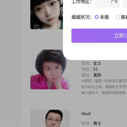
工作地区：
广东
性别：
女士
年龄：
37
婚况：
离异
婚姻状况：
未婚
离
大家好，我是一位来自内蒙古呼
都有自己独特的魅力##3002
以让我过得充实和满足##300
立即
诗梦
性别：
女士
年龄：
51
婚况：
离异
大家好，我是一位来自内蒙古呼伦
到5000元之间。我拥有大
解人意的人。我喜欢开朗地笑
Mon8
性别：
男士