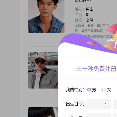
雄壮的马儿
性别：
男士
年龄：
51
婚况：
丧偶
大家好，我是一位1974年出生的
间，虽然不是特别高，但也能保
书本上的知识更重要##300
风一样的轻柔
性别：
男士
三十秒免费注册
年龄：
52
婚况：
离异
大家好，我是一位1973年出生的
历是大专##3002##我觉得
我的性别：
男
女
流，健谈是我的一大特点##30
出生日期：
年
心是莲花