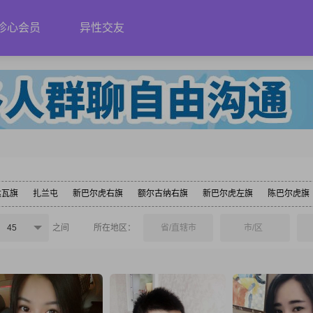
珍心会员
异性交友
达瓦旗
扎兰屯
新巴尔虎右旗
额尔古纳右旗
新巴尔虎左旗
陈巴尔虎旗
45
之间
所在地区：
省/直辖市
市/区