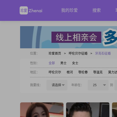
我的珍爱
搜索
位置：
珍爱首页
>
呼伦贝尔征婚
>
牙克石征婚
性别：
全部
男士
女士
地区：
呼伦贝尔
根河
鄂伦春
鄂温克
莫力
我要找：
请选择
年龄在：
25
到