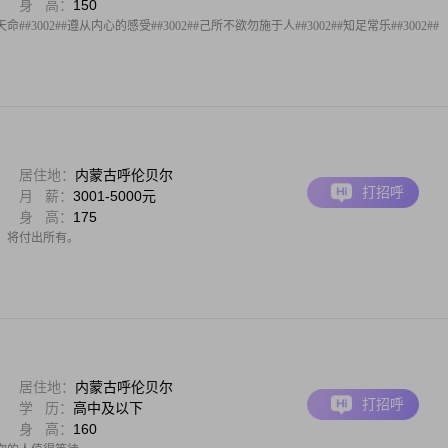
身 高：
150
命##3002##遵从内心的感受##3002##己所不欲勿施于人##3002##知足常乐##3002##
居住地：
内蒙古呼伦贝尔
打招呼
月 薪：
3001-5000元
身 高：
175
，将付出所有。
居住地：
内蒙古呼伦贝尔
打招呼
学 历：
高中及以下
身 高：
160