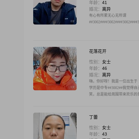
年龄：
41
婚况：
离异
有心有所累无心无所谓
##3002####3002####3002####
花落花开
性别：
女士
年龄：
46
婚况：
离异
嗨，你好呀！我是一位出生于 1979
学历是中专##3002##我觉得
笑，总是能给周围带来欢乐的氛围
丁蕾
性别：
女士
年龄：
43