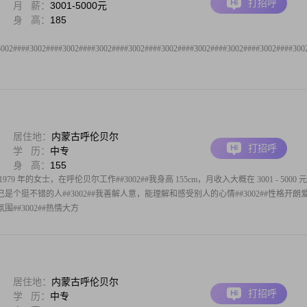
打招呼
月 薪：
3001-5000元
身 高：
185
3002####3002####3002####3002####3002####3002####3002####3002####3002####300
居住地：
内蒙古呼伦贝尔
打招呼
学 历：
中专
身 高：
155
 年的女士，在呼伦贝尔工作##3002##我身高 155cm，月收入大概在 3001 - 5000 
自己是个挺不错的人##3002##我善解人意，能理解和感受别人的心情##3002##性格开朗
##3002##热情大方
居住地：
内蒙古呼伦贝尔
打招呼
学 历：
中专