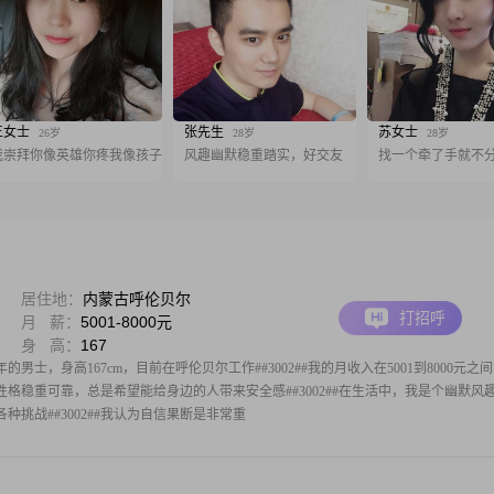
王女士
张先生
苏女士
26岁
28岁
28岁
我崇拜你像英雄你疼我像孩子
风趣幽默稳重踏实，好交友
找一个牵了手就不
居住地：
内蒙古呼伦贝尔
打招呼
月 薪：
5001-8000元
身 高：
167
的男士，身高167cm，目前在呼伦贝尔工作##3002##我的月收入在5001到8000元之
#我性格稳重可靠，总是希望能给身边的人带来安全感##3002##在生活中，我是个幽默风
挑战##3002##我认为自信果断是非常重