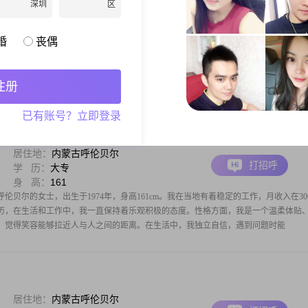
深圳
区
居住地：
内蒙古呼伦贝尔
打招呼
学 历：
中专
身 高：
-1
婚
丧偶
伦贝尔的女士，出生于1988年##3002##虽然我的身高没有具体的数字，但我相信每
##目前，我在当地有着一份稳定的工作，月收入在3001到5000元之间，虽然不是很高，
2##我拥有中专的学历，在学习和工作中积累了不少经验#
注册
已有账号？立即登录
居住地：
内蒙古呼伦贝尔
打招呼
学 历：
大专
身 高：
161
贝尔的女士，出生于1974年，身高161cm。我在当地有着稳定的工作，月收入在30
专学历，在生活和工作中，我一直保持着乐观积极的态度。性格方面，我是一个温柔体贴
，觉得笑容能够拉近人与人之间的距离。在生活中，我独立自信，遇到问题时能
居住地：
内蒙古呼伦贝尔