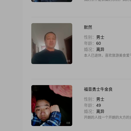
默然
性别：
男士
年龄：
60
婚况：
离异
本人已退休，喜欢旅游美食爱
福音勇士牛金良
性别：
男士
年龄：
49
婚况：
离异
开朗的人找一个开朗的大方的