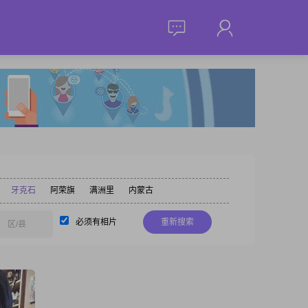
牙克石
阿荣旗
满洲里
内蒙古
必须有相片
重新搜索
区/县