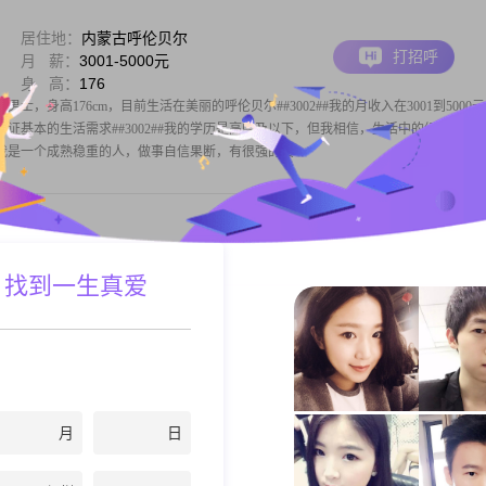
居住地：
内蒙古呼伦贝尔
打招呼
月 薪：
3001-5000元
身 高：
176
男士，身高176cm，目前生活在美丽的呼伦贝尔##3002##我的月收入在3001到5000
证基本的生活需求##3002##我的学历是高中及以下，但我相信，生活中的经验和智
2##我是一个成熟稳重的人，做事自信果断，有很强的责
居住地：
内蒙古呼伦贝尔
 找到一生真爱
打招呼
月 薪：
5001-8000元
身 高：
172
男士，身高172cm，目前在呼伦贝尔工作##3002##我的月收入在5001到8000元之间
自己是一个成熟稳重的人，生活中总是保持乐观积极的态度##3002##我性格外向，喜欢与
02##在处理事情时，我比较有耐心，能够包
月
日