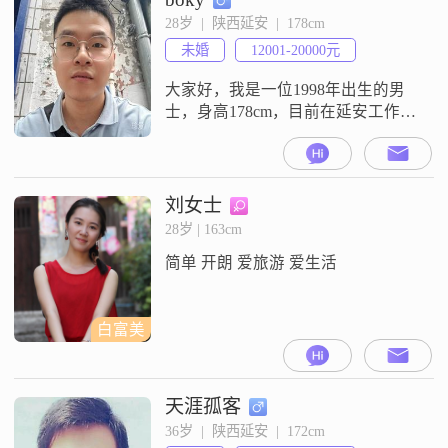
趣的##3002##我热爱生活，喜欢享
28岁  |  陕西延安  |  178cm
受当下的每一刻##3002##我的爱好
未婚
12001-20000元
比较广泛，摄影摄像是我记录生活
的方式，电
大家好，我是一位1998年出生的男
士，身高178cm，目前在延安工作，
月收入在8001到12000元之间
##3002##我拥有大学本科学历，性
格上我自认为真诚可靠，对待生活
和工作都秉持着认真负责的态度
刘女士
##3002##在生活中，我注重平衡工
28岁 | 163cm
作与休闲，不会让工作占据我全部
简单 开朗 爱旅游 爱生活
的时间##3002##我热爱登山徒步，
这让我有机会接
白富美
天涯孤客
36岁  |  陕西延安  |  172cm