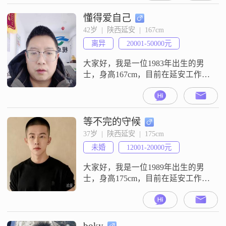
之间##3002##我拥有大学本科学
历，自认为是一个稳重可靠的人
懂得爱自己
##3002##在生活中，我常常展现出
42岁  |  陕西延安  |  167cm
幽默风趣的一面，喜欢用轻松的态
离异
20001-50000元
度去面对各种情况##3002##我有着
强烈的责任感
大家好，我是一位1983年出生的男
士，身高167cm，目前在延安工作
##3002##我的月收入在20001到
50000元之间，拥有大学本科学历
##3002##我性格上比较随和，容易
相处，而且责任感很强，家庭对我
等不完的守候
来说非常重要##3002##在生活中，
37岁  |  陕西延安  |  175cm
我比较勤俭节约，不喜欢浪费，也
未婚
12001-20000元
很自信果断##3002##我特别喜欢看
电影
大家好，我是一位1989年出生的男
士，身高175cm，目前在延安工作，
月收入在12001到20000元之间
##3002##我拥有硕士学位，性格上
我比较稳重可靠，同时也喜欢在生
活中找寻乐趣，所以我还挺幽默风
boky