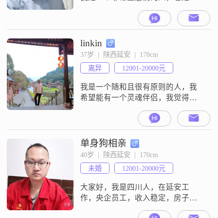
个信守承诺的人。半生已过经历了
很多，下一段感情不会将就，找一
个安心真诚的人共度余生。我希望
的是平静安稳的生活，当然也会在
linkin
特别的节日给你浪漫和惊喜。但愿
37岁  |  陕西延安  |  178cm
早点认识那个温柔善良，知书达
离异
12001-20000元
理，开朗开朗，善解人意的你。
我是一个随和且很有原则的人，我
希望能有一个灵魂伴侣，我觉得人
与人之间是互相的，爱情是陪伴的
##3002##我的爱好看书##3001##喝
茶##3001##聊事业
单身狗相亲
40岁  |  陕西延安  |  170cm
未婚
12001-20000元
大家好，我是四川人，在延安工
作，央企员工，收入稳定，房子在
西安，每个月休假8天回去，希望对