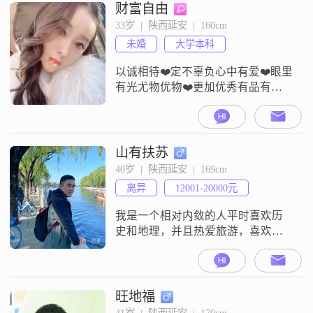
财富自由
33岁  |  陕西延安  |  160cm
未婚
大学本科
以诚相待❤️定不辜负心中有爱❤️眼里
有光尤物优物❤️更加优秀有品有味❤️
可欣赏我
山有扶苏
40岁  |  陕西延安  |  169cm
离异
12001-20000元
我是一个相对内敛的人平时喜欢历
史和地理，并且热爱旅游，喜欢用
文字和📷记录美好生活，有点钢铁
直男，希望找到热情活泼的另一
半。我在中石油长庆油田上班，工
作地点延安，延安自己有房，西安
旺地福
家里也有房长期闲置。如果异地
41岁  |  陕西延安  |  170cm