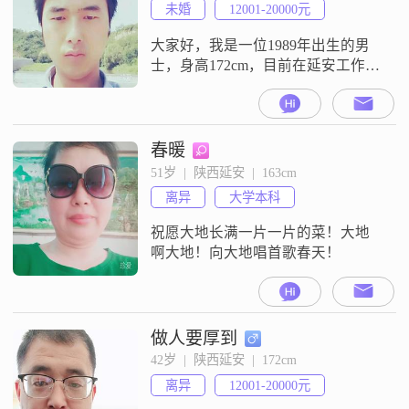
未婚
12001-20000元
大家好，我是一位1989年出生的男
士，身高172cm，目前在延安工作。
我的月收入在12001到20000元之
间，拥有大学本科学历。我性格稳
重可靠，对待家庭非常重视，认为
家庭是生活中最重要的一部分。我
春暖
一直努力追求事业上的成功，希望
51岁  |  陕西延安  |  163cm
能够通过自己的努力为家人创造更
离异
大学本科
好的生活条件。在生活中，我注重
实际，不喜欢浮夸的事情。我认
祝愿大地长满一片一片的菜！大地
为，
啊大地！向大地唱首歌春天！
做人要厚到
42岁  |  陕西延安  |  172cm
离异
12001-20000元