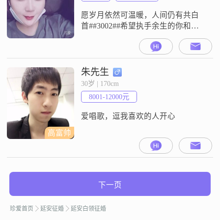
愿岁月依然可温暖，人间仍有共白
首##3002##希望执手余生的你和我
三观一致，对待彼此忠诚##3001##
信任##3001##用心##3001##专一，
对待家庭负责##3001##孝顺
##3001##体谅##3001##包容
朱先生
##3002##
30岁 | 170cm
8001-12000元
爱唱歌，逗我喜欢的人开心
高富帅
下一页
珍爱首页
延安征婚
延安白领征婚