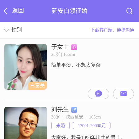
返回
延安白领征婚
性别
下载客户端，便捷沟通
于女士
28岁 | 166cm
简单平淡，不想太复杂
白富美
刘先生
36岁  |  陕西延安  |  165cm
未婚
12001-20000元
大家好，我是1990年出生的男士，