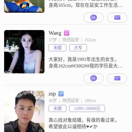
身高165cm，现在在延安工作生活
##3002##我的学历是大专，月收入
在12001到20000元之间##3002##我
的性格是稳重可靠，责任感强，乐
观积极，成熟稳重，真诚可靠，平
Wang
时比较注重细节##3002##在生活
37岁  |  陕西延安  |  162cm
上，我以家庭为重##3002##平时的
未婚
大专
个人爱好是电子游戏，也是跑步爱
好
大家好，我是1991年出生的女生，
身高162cm##3002##我的学历是大
专，目前的工作地在中国，月收入
在12001元到20000元之间##3002##
关于我个人的一些特征，我是一个
独立自信的人##3002##在生活里，
zsp
我追求稳定安逸的状态##3002##同
40岁  |  陕西延安  |  180cm
时，在个人发展上，我也在追求事
未婚
12001-20000元
业成就##3002##平时我也
真心找对象结婚，有缘的看过来，
希望彼此以诚相待♥✔か