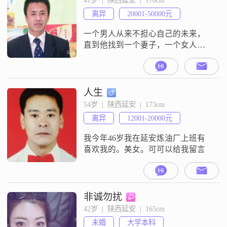
恋，后期根据需求可以在另一半城
离异
20001-50000元
市可以购买住房，已经买车。因为
工作性质，每月有八天休假，在单
一个男人从来不担心自己的未来，
位二十天左右，可以接受
直到他找到一个妻子，一个女人常
常担心自己的未来，直到他找到一
个丈夫！男人找女人找伤透了的，
女人找男人找玩够的，人生选择了
就有机会赢，我想陪你到老，你在
人生
哪！我接你...........
54岁  |  陕西延安  |  173cm
离异
12001-20000元
我今年46岁我在延安炼油厂上班有
喜欢我的。美女。可可以给我留言
非诚勿扰
42岁  |  陕西延安  |  165cm
未婚
大学本科