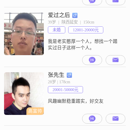
方能接受我这种工作状态
爱过之后
39岁  |  陕西延安  |  150cm
未婚
12001-20000元
我是老实憨厚一个人，想找一个踏
实过日子这样一个人。
张先生
28岁 | 178cm
20001-50000元
风趣幽默稳重踏实，好交友
高富帅