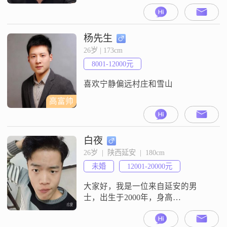
杨先生
26岁 | 173cm
8001-12000元
喜欢宁静偏远村庄和雪山
高富帅
白夜
26岁  |  陕西延安  |  180cm
未婚
12001-20000元
大家好，我是一位来自延安的男
士，出生于2000年，身高
180cm##3002##我在一家不错的公司
工作，每月收入在12001到20000元