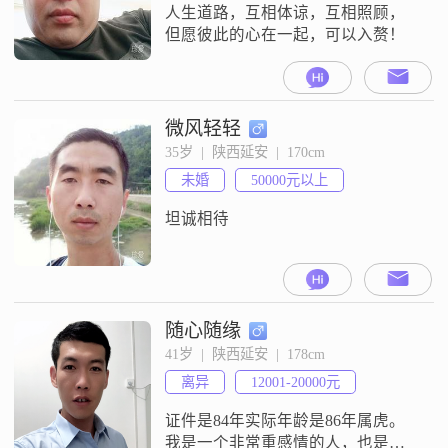
人生道路，互相体谅，互相照顾，
但愿彼此的心在一起，可以入赘！
微风轻轻
35岁  |  陕西延安  |  170cm
未婚
50000元以上
坦诚相待
随心随缘
41岁  |  陕西延安  |  178cm
离异
12001-20000元
证件是84年实际年龄是86年属虎。
我是一个非常重感情的人，也是一