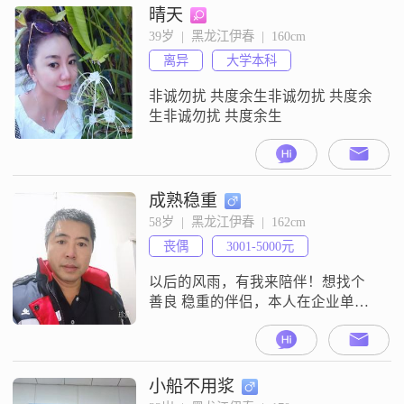
晴天
39岁  |  黑龙江伊春  |  160cm
离异
大学本科
非诚勿扰 共度余生非诚勿扰 共度余
生非诚勿扰 共度余生
成熟稳重
58岁  |  黑龙江伊春  |  162cm
丧偶
3001-5000元
以后的风雨，有我来陪伴！想找个
善良 稳重的伴侣，本人在企业单位
已退休。会员到期，看不见美女发
的信息请见谅。会员到期了
小船不用浆