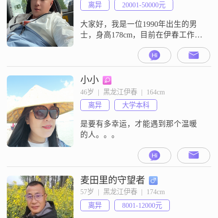
离异
20001-50000元
大家好，我是一位1990年出生的男
士，身高178cm，目前在伊春工作
##3002##我的月收入在20001到
50000元之间，虽然学历是高中及以
下，但我一直保持着积极向上的态
度##3002##我性格外向，喜欢与人
小小
交流，健谈的我总是能轻松地与陌
46岁  |  黑龙江伊春  |  164cm
生人打开话匣子##3002##我为人随
离异
大学本科
和，容易相处，不喜欢与人计较，
更愿意用平
是要有多幸运，才能遇到那个温暖
的人。。。
麦田里的守望者
57岁  |  黑龙江伊春  |  174cm
离异
8001-12000元