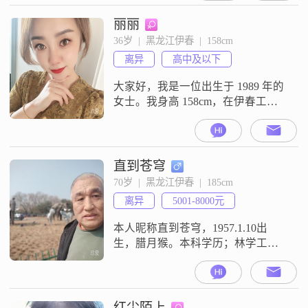
努力，未来一定会有所改善
##3002##我学历不高，只有高中及
丽丽
以下，但我认为学历并不是衡量一
36岁  |  黑龙江伊春  |  158cm
个人的全部标准##3002##我性格稳
离异
高中及以下
重可靠，随和易相处，注重相互尊
重和包容理解##3
大家好，我是一位出生于 1989 年的
女士。我身高 158cm，在伊春工
作。我的收入相对较为普通，在
3000 元以下。学历方面，我处于高
中及以下水平。我觉得自己最大的
特点是温柔体贴，对待他人总是充
直到苍穹
满善意和关怀。我为人真诚可靠，
70岁  |  黑龙江伊春  |  185cm
从不说谎骗人。在生活中，我特别
离异
5001-8000元
追求事业成就，希望能够凭借自己
的努力让生活变得更好。我很注重
本人昵称直到苍穹，1957.1.10出
仪
生，腊月猴。本科学历；林学工程
师；公务员退休；身体健康；2007
年丧偶，短暂再婚离异。住房在黑
龙江省伊春，儿子公职人员，孙子
上中学了，我轻手利脚没有负担，
红尘陌上