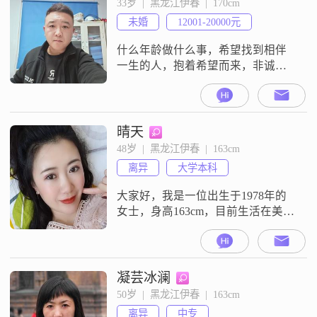
33岁  |  黑龙江伊春  |  170cm
未婚
12001-20000元
什么年龄做什么事，希望找到相伴
一生的人，抱着希望而来，非诚勿
扰
晴天
48岁  |  黑龙江伊春  |  163cm
离异
大学本科
大家好，我是一位出生于1978年的
女士，身高163cm，目前生活在美丽
的伊春##3002##我拥有大学本科学
历，在一家不错的单位工作，每个
月的收入大概在3001到5000元之间
##3002##男孩大一了，我性格温柔
凝芸冰澜
体贴，总是愿意倾听他人的心声，
50岁  |  黑龙江伊春  |  163cm
给予别人关怀和支持##3002##在生
离异
中专