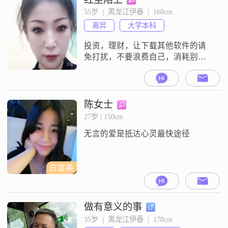
可邀请老伴儿来黑龙江省伊春市
55岁  |  黑龙江伊春  |  168cm
（小兴安岭林区，避暑胜地，负氧
离异
大学本科
离子一万多，没有环境污染）我这
里定居生活，也可随女方移居任何
投资，理财，让下载其他软件的请
适居城市过
免打扰，不要浪费自己，消耗别人
的时间和精力
陈女士
27岁 | 150cm
无言的爱是抵达心灵最快途径
白富美
做有意义的事
35岁  |  黑龙江伊春  |  178cm