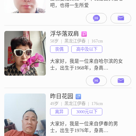
吧，也得一生所爱
浮华落双肩
58岁  |  黑龙江伊春  |  167cm
丧偶
高中及以下
大家好，我是一位来自哈尔滨的女
士，出生于1968年，身高
167cm##3002##我的收入在3000元以
下，目前的工作地也是哈尔滨
##3002##学历方面，我高中及以下
##3002##我性格温柔体贴，乐观积
昨日花园
极，独立自信##3002##在生活中，
49岁  |  黑龙江伊春  |  176cm
我善解人意，开朗爱笑，随和易相
离异
3000元以下
处##3002##我富有同理心，热爱生
活，真诚
大家好，我是一位来自伊春的男
士，出生于1976年，身高