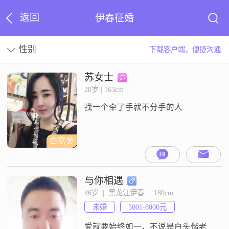
返回
伊春征婚
性别
下载客户端，便捷沟通
苏女士
28岁 | 163cm
找一个牵了手就不分手的人
白富美
与你相遇
46岁  |  黑龙江伊春  |  180cm
未婚
5001-8000元
爱就要始终如一，不说是白头偕老