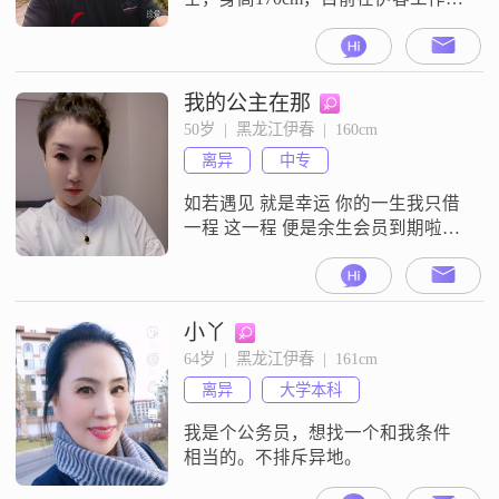
##3002##我的月收入在3001到5000
元之间，学历是中专##3002##我性
格稳重可靠，对待事情总是认真负
责，不喜欢半途而废##3002##平时
我的公主在那
我喜欢开玩笑，我觉得幽默是生活
50岁  |  黑龙江伊春  |  160cm
中很重要的一部分，能让人心情愉
离异
中专
快##3002##我在处理问题时比较自
信
如若遇见 就是幸运 你的一生我只借
一程 这一程 便是余生会员到期啦，
还要不要续呢？?
小丫
64岁  |  黑龙江伊春  |  161cm
离异
大学本科
我是个公务员，想找一个和我条件
相当的。不排斥异地。