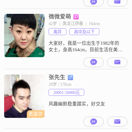
微微爱萌
42岁  |  黑龙江伊春  |  164cm
离异
高中及以下
大家好，我是一位出生于1982年的
女士，身高164cm，目前生活在美丽
的伊春。我对时尚穿搭颇有研究，
喜欢通过不同的服饰搭配展现自己
的个性。在日常生活中，我也热衷
于美妆护肤和美食烹饪，这些爱好
张先生
让我更加热爱生活，追求简单而幸
28岁 | 178cm
福的时光。性格方面，我开朗爱
20001-50000元
笑，总是以积极的心态面对生活中
的每一个挑战。我热爱生活，追求
风趣幽默稳重踏实，好交友
简单幸福，喜
高富帅