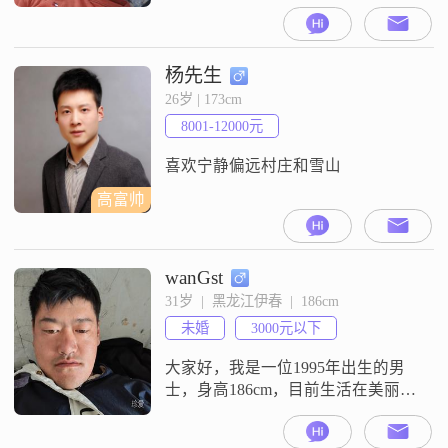
176cm##3002##我的月收入在3000元
以下，目前从事着一份稳定的工作
##3002##虽然我的学历是中专，但
我一直保持着学习的热情，不断提
杨先生
升自己##3002##我性格稳重可靠，
26岁 | 173cm
对待事物认真负责##3002##在生活
8001-12000元
中，我热爱摄影摄像，喜欢捕捉生
活中的美好瞬间
喜欢宁静偏远村庄和雪山
高富帅
wanGst
31岁  |  黑龙江伊春  |  186cm
未婚
3000元以下
大家好，我是一位1995年出生的男
士，身高186cm，目前生活在美丽的
伊春##3002##我的月收入虽然不算
高，在3000元以下，但我相信通过