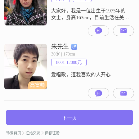
活中，我独立自信，能够处理各种
事务，不
大家好，我是一位出生于1975年的
女士，身高163cm，目前生活在美丽
的伊春##3002##我的学历是中专，
现在的工作收入在3000元以下
##3002##虽然收入不高，但我很满
足，因为我有自己的生活态度和价
朱先生
值观##3002##我性格温柔体贴，善
30岁 | 170cm
解人意，总是愿意倾听他人的心声
8001-12000元
##3002##我开朗爱笑，热爱生活，
真诚可靠
爱唱歌，逗我喜欢的人开心
高富帅
下一页
珍爱首页
征婚交友
伊春征婚