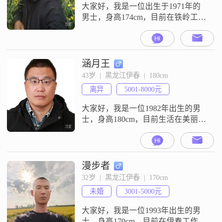
大家好，我是一位出生于1971年的
男士，身高174cm，目前在铁岭工作
##3002##我的月收入在8001到12000
元之间，虽然学历是高中及以下，
但我一直秉持着努力工作的态度，
在自己的岗位上尽职尽责##3002##
涵月王
说到性格，我自认为自己是一个耐
43岁  |  黑龙江伊春  |  180cm
心包容的人##3002##在生活中，我
离异
5001-8000元
总是愿意倾听他人的想法和感受，
尊重每
大家好，我是一位1982年出生的男
士，身高180cm，目前生活在美丽的
伊春。我有大学本科学历，在工作
中努力进取，现在月收入在5001到
8000元之间。我觉得自己是个挺不
错的人呢。我性格稳重可靠，做事
漫步者
情让人放心。我也特别幽默风趣，
32岁  |  黑龙江伊春  |  170cm
能给身边的人带来欢笑。而且我很
未婚
3001-5000元
自信果断，在面对选择的时候不会
犹豫不决。我是个外向健谈的人，
大家好，我是一位1993年出生的男
喜
士，身高170cm，目前在伊春工作