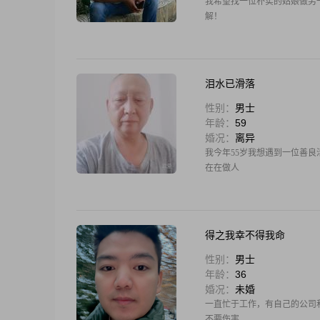
我希望找一位朴实的姑娘做另
解！
泪水已滑落
性别：
男士
年龄：
59
婚况：
离异
我今年55岁我想遇到一位善
在在做人
得之我幸不得我命
性别：
男士
年龄：
36
婚况：
未婚
一直忙于工作，有自己的公司和
不要伤害