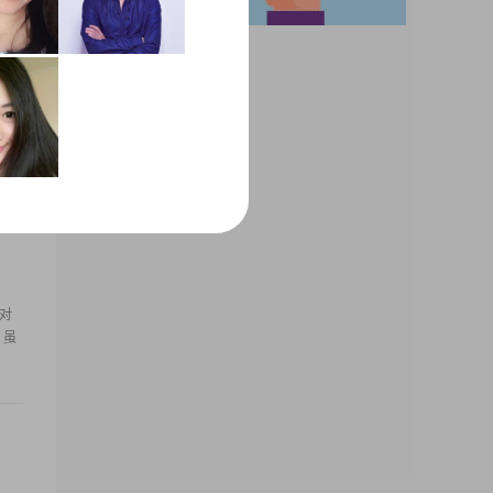
苦
度对
，虽