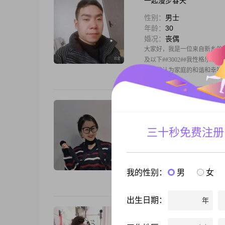
一起漫步春天
性别：
男士
年龄：
30
婚况：
丧偶
大家好，我是一位来自新乡的男士，
及以下##3002##我性格乐
的，我认为家庭的和谐和幸福是生
自强不息
性别：
女士
三十秒免费注册
年龄：
45
婚况：
离异
大家好，我是一位来自新乡的女士，
工作##3002##学历是中专#
我的性别：
男
女
非常独立，对自己充满信心##3
出生日期：
年
Casablanca