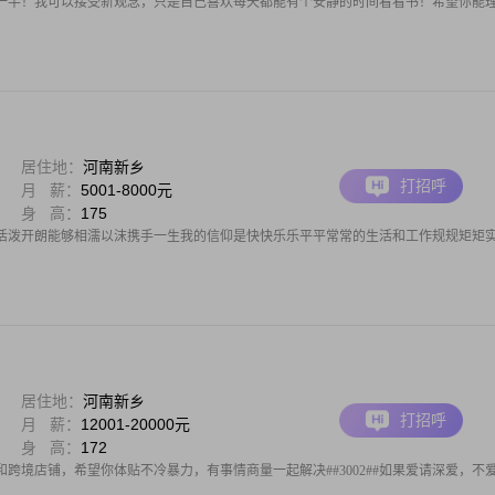
一半！我可以接受新观念，只是自己喜欢每天都能有个安静的时间看看书！希望你能
居住地：
河南新乡
打招呼
月 薪：
5001-8000元
身 高：
175
良活泼开朗能够相濡以沫携手一生我的信仰是快快乐乐平平常常的生活和工作规规矩矩
居住地：
河南新乡
打招呼
月 薪：
12001-20000元
身 高：
172
跨境店铺，希望你体贴不冷暴力，有事情商量一起解决##3002##如果爱请深爱，不