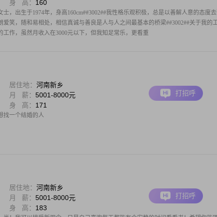
身 高：
160
，出生于1974年，身高160cm##3002##我性格乐观积极，总是以善解人意的态度
我开朗爱笑，随和易相处，相信真诚与善良是人与人之间最基本的桥梁##3002##关于我的
工作，虽然月收入在3000元以下，但我知足常乐，更看重
居住地：
河南新乡
打招呼
月 薪：
5001-8000元
身 高：
171
想找一个结婚的人
居住地：
河南新乡
打招呼
月 薪：
5001-8000元
身 高：
183