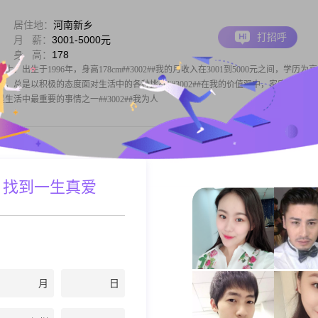
居住地：
河南新乡
打招呼
月 薪：
3001-5000元
身 高：
178
出生于1996年，身高178cm##3002##我的月收入在3001到5000元之间，学历为
观积极，总是以积极的态度面对生活中的各种挑战##3002##在我的价值观中，家庭是非常
活中最重要的事情之一##3002##我为人
居住地：
河南新乡
 找到一生真爱
打招呼
学 历：
中专
身 高：
163
出生于1980年，身高163cm##3002##我的月收入在3001到5000元之间，目前在
#3002##我性格开朗，总是爱笑，喜欢用笑容来面对生活中的各种挑战##3002##在生活中
002##同时，我也很细腻敏感，能
月
日