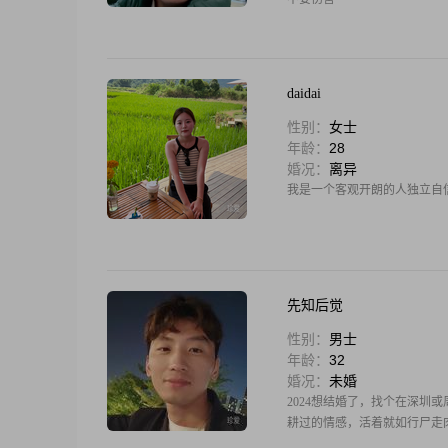
daidai
性别：
女士
年龄：
28
婚况：
离异
我是一个客观开朗的人独立自
先知后觉
性别：
男士
年龄：
32
婚况：
未婚
2024想结婚了，找个在深
耕过的情感，活着就如行尸走