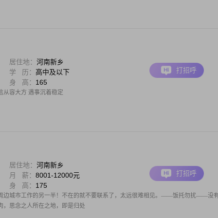
居住地：
河南新乡
打招呼
学 历：
高中及以下
身 高：
165
信从容大方 遇事沉着稳定
居住地：
河南新乡
打招呼
月 薪：
8001-12000元
身 高：
175
圳或周边城市工作的另一半！不在的就不要联系了，太远很难相见。——饭托勿扰——没
肉，思念之人所在之地，即是归处