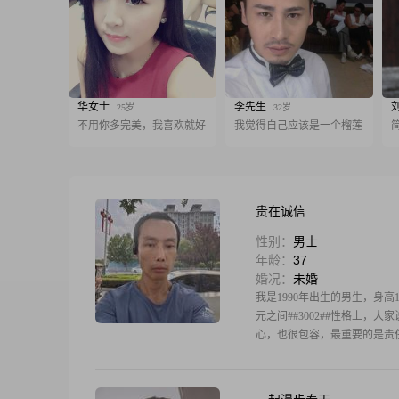
华女士
李先生
25岁
32岁
不用你多完美，我喜欢就好
我觉得自己应该是一个榴莲
贵在诚信
性别：
男士
年龄：
37
婚况：
未婚
我是1990年出生的男生，身高1
元之间##3002##性格上，
心，也很包容，最重要的是责任感