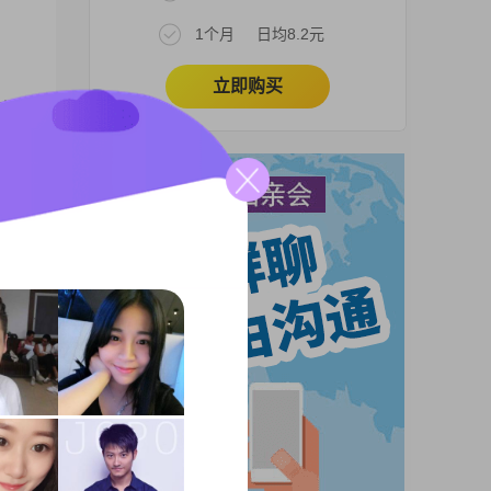
1个月
日均8.2元
立即购买
高中
重要
新乡
，我