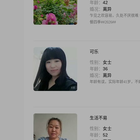
年龄：
42
婚况：
离异
乍见之欢容易，久处不厌很难
餐四季##2026##
可乐
性别：
女士
年龄：
36
婚况：
离异
年龄有误，实际年龄41岁，
生活不易
性别：
女士
年龄：
52