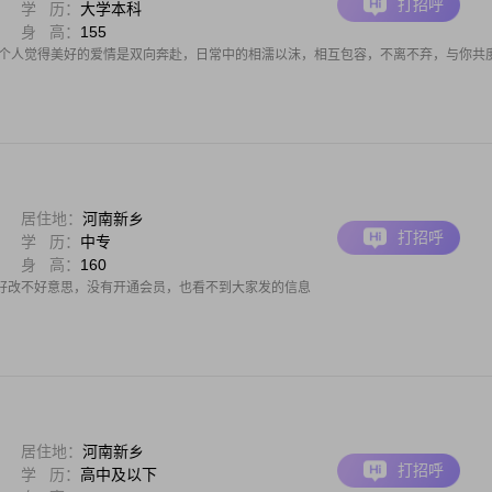
打招呼
学 历：
大学本科
身 高：
155
.个人觉得美好的爱情是双向奔赴，日常中的相濡以沫，相互包容，不离不弃，与你共
居住地：
河南新乡
打招呼
学 历：
中专
身 高：
160
不好改不好意思，没有开通会员，也看不到大家发的信息
居住地：
河南新乡
打招呼
学 历：
高中及以下