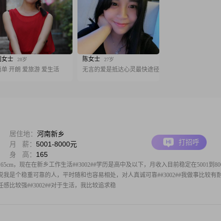
刘女士
陈女士
28岁
27岁
简单 开朗 爱旅游 爱生活
无言的爱是抵达心灵最快途径
居住地：
河南新乡
打招呼
月 薪：
5001-8000元
身 高：
165
65cm，现在在新乡工作生活##3002##学历是高中及以下，月收入目前稳定在5001到80
大家说我是个稳重可靠的人，平时随和也容易相处，对人真诚可靠##3002##我做事比较有
比较强##3002##对于生活，我比较追求稳