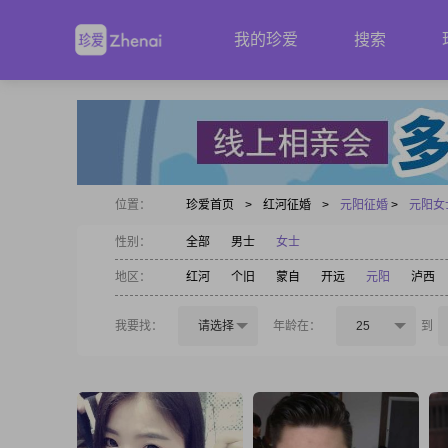
我的珍爱
搜索
位置：
珍爱首页
>
红河征婚
>
元阳征婚
>
元阳女
性别：
全部
男士
女士
地区：
红河
个旧
蒙自
开远
元阳
泸西
我要找：
请选择
年龄在：
25
到