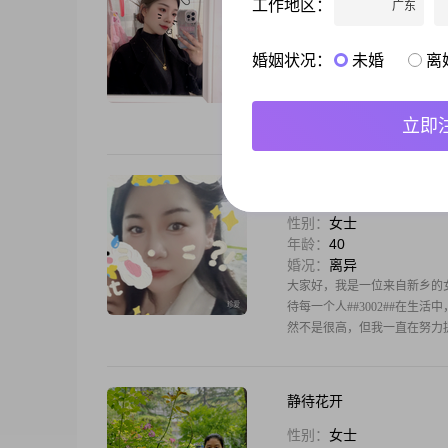
工作地区：
广东
性别：
女士
年龄：
28
婚况：
未婚
婚姻状况：
未婚
离
婚姻里互相理解对方的人太少
立即
遥远的期待
性别：
女士
年龄：
40
婚况：
离异
大家好，我是一位来自新乡的女士
待每一个人##3002##在生
然不是很高，但我一直在努力提升自
静待花开
性别：
女士