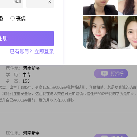
深圳
区
居住地：
河南新乡
打招呼
学 历：
中专
身 高：
159
婚
丧偶
了，想找一个三观相同的人，能互相理解互相包容互相信任，你懂我的累我理解你的
注册
已有账号？立即登录
居住地：
河南新乡
打招呼
学 历：
中专
身 高：
153
，出生于1985年，身高153cm##3002##我性格随和，容易相处，总是以真诚的态
活中，我特别注重安全感，这让我在与人交往时更加谨慎和信任##3002##我的学历是中专
己##3002##目前，我的月收入在3001到5
居住地：
河南新乡