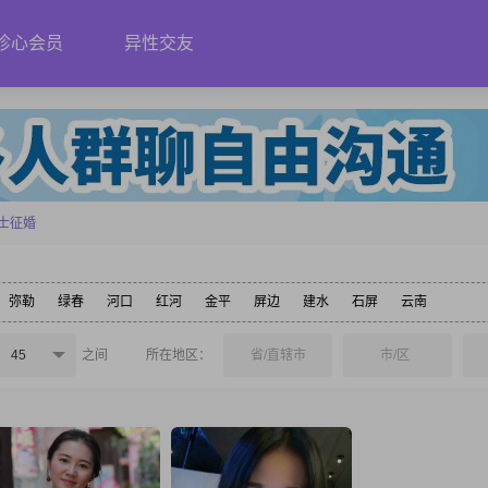
珍心会员
异性交友
士征婚
弥勒
绿春
河口
红河
金平
屏边
建水
石屏
云南
45
之间
所在地区：
省/直辖市
市/区