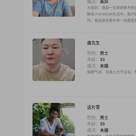
婚况：
离异
大家好，我是一位来自新乡的女士
解他人##3002##生活中，
作，我目前在新乡有一份稳定的
晨先生
性别：
男士
年龄：
33
婚况：
未婚
我脾气好，月收入七千左右，
这片雪
性别：
男士
年龄：
39
婚况：
未婚