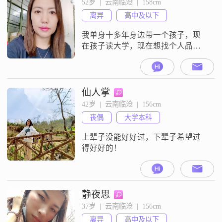
52岁  |  云南临沧  |  158cm
离异
高中及以下
我单身十多年身边带一个孩子，现
在孩子读大学，现在想找个人品好
的一起过日子。
仙人掌
42岁  |  云南临沧  |  156cm
丧偶
大学本科
上辈子没能好好过，下辈子希望过
得好好的！
静夜思
37岁  |  云南临沧  |  156cm
离异
高中及以下