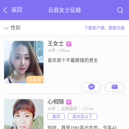
返回
云县女士征婚
性别
下载客户端，便捷沟通
王女士
26岁 | 168cm
喜欢高个不戴眼镜的男生
白富美
心相随
44岁  |  云南临沧  |  157cm
离异
高中及以下
你好，我是1981年出生的，今年43