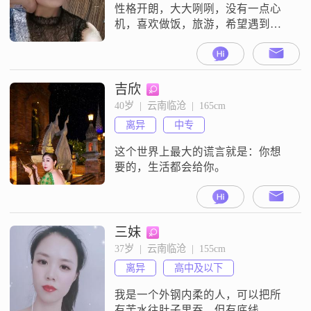
性格开朗，大大咧咧，没有一点心
机，喜欢做饭，旅游，希望遇到一
个懂浪漫，人品好有责任感的男
人，陪我走完下半生
吉欣
40岁  |  云南临沧  |  165cm
离异
中专
这个世界上最大的谎言就是：你想
要的，生活都会给你。
三妹
37岁  |  云南临沧  |  155cm
离异
高中及以下
我是一个外钢内柔的人，可以把所
有苦水往肚子里吞，但有底线