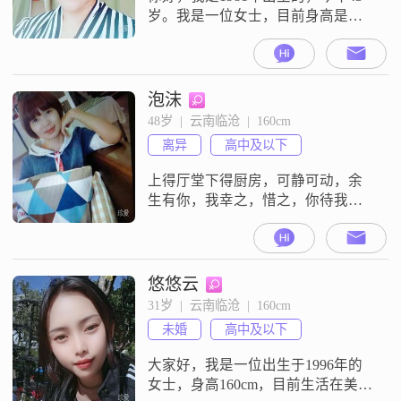
岁。我是一位女士，目前身高是
157cm。我的学历是高中及以下，现
在的工作地点在临沧，月收入在
3000元以下。我的性格比较善解人
意，平时也算是一个热爱生活的
泡沫
人。对待感情和生活，我比较追求
48岁  |  云南临沧  |  160cm
稳定安逸的状态。我觉得在一段关
离异
高中及以下
系里，互相尊重是非常重要的，我
也一直秉持着双向付出的态度去对
上得厅堂下得厨房，可静可动，余
待身边的人
生有你，我幸之，惜之，你待我一
分，我还你十分。
悠悠云
31岁  |  云南临沧  |  160cm
未婚
高中及以下
大家好，我是一位出生于1996年的
女士，身高160cm，目前生活在美丽