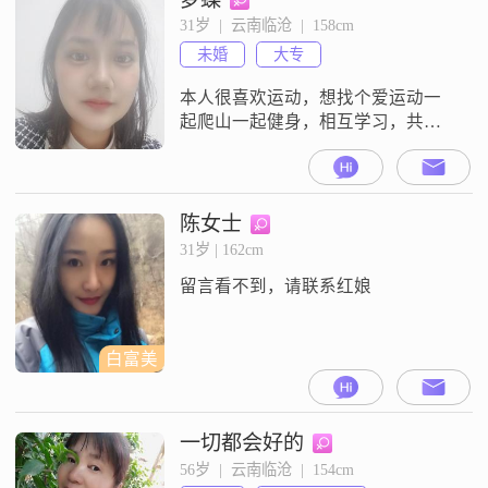
31岁  |  云南临沧  |  158cm
未婚
大专
本人很喜欢运动，想找个爱运动一
起爬山一起健身，相互学习，共同
进步
陈女士
31岁 | 162cm
留言看不到，请联系红娘
白富美
一切都会好的
56岁  |  云南临沧  |  154cm