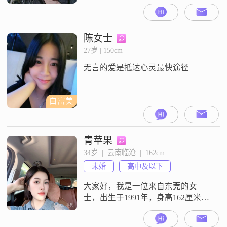
的临沧##3002##我的月收入在3001
到5000元之间，虽然不是很高，但
足够维持我简单而快乐的生活
##3002##我学历是高中及以下，但
陈女士
我相信生活不仅仅是书本上的知
27岁 | 150cm
识，更多的是来自生活的体验和感
无言的爱是抵达心灵最快途径
悟##3002##我性格开朗，总是爱
笑，我认为笑容是
白富美
青苹果
34岁  |  云南临沧  |  162cm
未婚
高中及以下
大家好，我是一位来自东莞的女
士，出生于1991年，身高162厘米。
我的月收入在3001到5000元之间，
学历为高中及以下。我性格开朗，