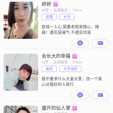
娇娇
48岁  |  云南临沧  |  156cm
丧偶
大专
愿得一人心 莫要老相亲随心、随
缘！遇见是福气 不遇见也是
会长大的幸福
42岁  |  云南临沧  |  150cm
离异
大学本科
我不要求什么大富大贵，找一个真
心对我好的人就行
盛开的仙人掌