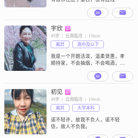
宇欣
49岁  |  云南临沧  |  156cm
离异
高中及以下
我是一个开朗活泼，温柔贤惠，孝
顺持家，不会抽烟，不会喝酒，更
不会打牌打嘛将，也不会去ktv，我
的爱好广泛，喜欢和另一半散散
步，旅游，，，，
初见
49岁  |  云南临沧  |  156cm
离异
大学本科
诺不轻许，故我不负人，诺不轻
信，故人不负我。