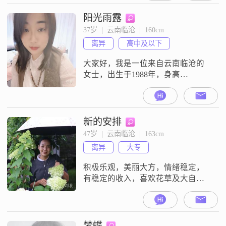
总是爱笑，面对生活的各种挑战，
我都能保持乐观积极的态度。我热
阳光雨露
爱生活，尤其喜欢美食烹饪和制定
37岁  |  云南临沧  |  160cm
旅行攻略，这些活动让我感到非常
离异
高中及以下
快乐和满足。我认为自己是一个善
解人意的人，能够理解和关心他人
大家好，我是一位来自云南临沧的
的感受
女士，出生于1988年，身高
160cm##3002##我的收入在3000元以
下，目前仍在努力提升自己的经济
能力##3002##虽然我的学历是高中
及以下，但我相信，生活中的智慧
新的安排
和经验远比书本上的知识来得更实
47岁  |  云南临沧  |  163cm
用##3002##我性格开朗，总是爱
离异
大专
笑，这让我的生活充满了阳光
##3002##我独立自
积极乐观，美丽大方，情绪稳定，
有稳定的收入，喜欢花草及大自
然，有一个女儿正在读研究生
梦蝶