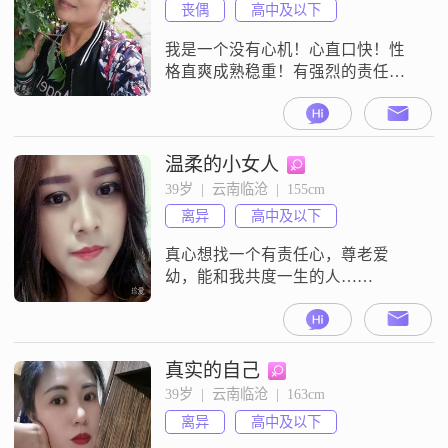
丧偶
高中及以下
我是一个没有心机！心直口快！性
格直爽成熟稳重！有强烈的责任心
和事业心的女人！我想找的另一半
是一个有责任心！孝敬父母！成熟
稳重的男士！从相知相爱到携手一
生！彼此不离不弃！感情专一！！
温柔的小女人
如果你对我的印象还不错！那我们
39岁  |  云南临沧  |  155cm
就聊聊吧！我的圈子很小！平时爱
离异
高中及以下
好就是喜欢拍拍抖音！看电视！看
小说！
真心想找一个有责任心，尊老爱
幼，能和我共度一生的人……
真实的自己
39岁  |  云南临沧  |  163cm
离异
高中及以下