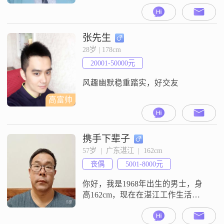
好，我来适应你。
张先生
28岁 | 178cm
20001-50000元
风趣幽默稳重踏实，好交友
高富帅
携手下辈子
57岁  |  广东湛江  |  162cm
丧偶
5001-8000元
你好，我是1968年出生的男士，身
高162cm，现在在湛江工作生活
##3002##学历是高中及以下，月收
入在5001到8000元之间##3002##我