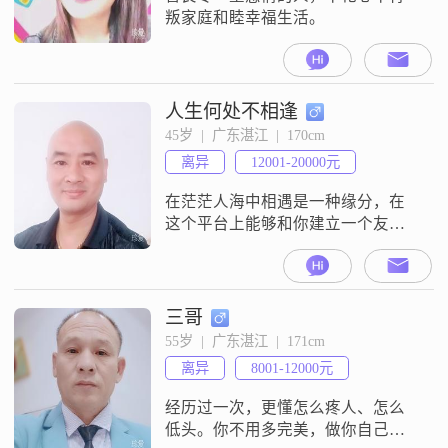
叛家庭和睦幸福生活。
人生何处不相逢
45岁  |  广东湛江  |  170cm
离异
12001-20000元
在茫茫人海中相遇是一种缘分，在
这个平台上能够和你建立一个友谊
的联系。是我们的开始。我希望我
们的开始是充满故事的，我也希望
我们能够彼此走进彼此大家的内
心。我中有你，你中有我，我就是
三哥
土，你就是水，我们掺和在一起就
55岁  |  广东湛江  |  171cm
变成稀泥，然后我和你融入到一
离异
8001-12000元
起。去建立我们美好的家庭。让我
陪伴在你的身边，相拥相互相爱相
经历过一次，更懂怎么疼人、怎么
扑，感恩遇见你。
低头。你不用多完美，做你自己就