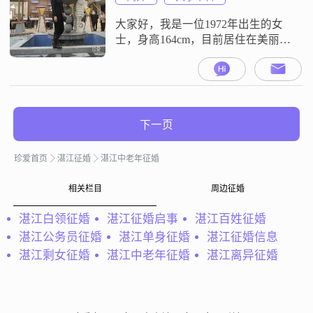
##3002##此外，我还是个游泳健
将，喜欢在水中畅
大家好，我是一位1972年出生的女
士，身高164cm，目前居住在美丽的
湛江##3002##我拥有大学本科学
历，在一家不错的公司工作，月收
入在8001到12000元之间##3002##我
性格善解人意，乐观积极，对待生
活总是保持着一种细腻和敏感的态
下一页
度##3002##我相信真诚是人际交往
中最宝贵的品质，所以我一直努力
珍爱首页
湛江征婚
湛江中老年征婚
做到真诚
相关栏目
周边征婚
湛江白领征婚
湛江征婚启事
湛江百姓征婚
湛江公务员征婚
湛江单身征婚
湛江征婚信息
湛江剩女征婚
湛江中老年征婚
湛江离异征婚