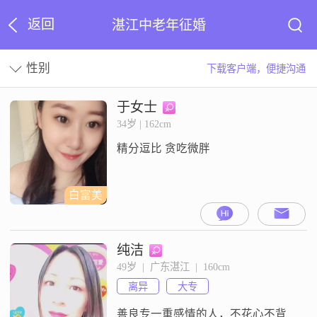
返回
湛江中老年征婚
性别
下载客户端，便捷沟通
于女士
34岁 | 162cm
精分逗比 贪吃微胖
白富美
纯洁
49岁  |  广东湛江  |  160cm
离异
大专
善良专一重感情的人，不花心不背