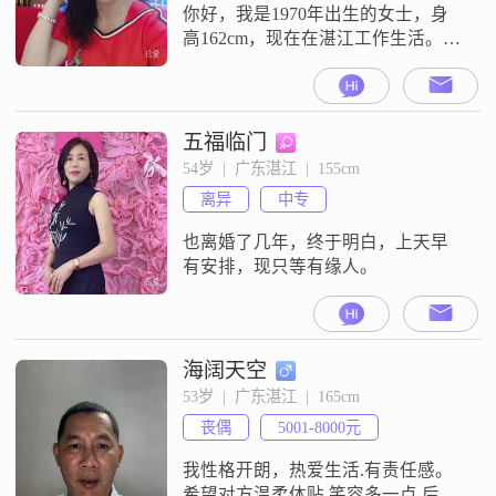
相悦春江游，两情相依山连山。年
你好，我是1970年出生的女士，身
岁不是当年哥，痴情
高162cm，现在在湛江工作生活。我
的学历是高中及以下，目前的月收
入在3000元以下。关于我的性格，
大家都说我是一个善解人意的人，
平时待人接物比较温柔体贴。在生
五福临门
活上，我一直把家庭放在优先的位
54岁  |  广东湛江  |  155cm
置，觉得家是温暖的港湾，愿意为
离异
中专
家人付出时间和精力。同时，我也
是一个追求事业成就的人，虽然现
也离婚了几年，终于明白，上天早
在的收
有安排，现只等有缘人。
海阔天空
53岁  |  广东湛江  |  165cm
丧偶
5001-8000元
我性格开朗，热爱生活.有责任感。
希望对方温柔体贴.笑容多一点.后半