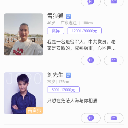
在3000元以下##3002##我这个人性
格比较稳重可靠，平时也比较外向
健谈，跟人相处起来随和，容易相
雪狼狐
处##3002##在生活上，我一直把家
46岁  |  广东湛江  |  180cm
庭看得比较重，觉得家庭是生活里
离异
12001-20000元
很重要的部分##3002##现在想通过
相亲认识
我是一名退役军人，中共党员，老
家是安徽的，成熟稳重，心地善
良，责任心强，肯吃苦，易相处，
离婚多年，想找一个心地善良的伴
侣一起生活，希望借此平台遇见有
缘人##3002##谢谢！
刘先生
29岁 | 175cm
8001-12000元
只想在茫茫人海与你相遇
高富帅