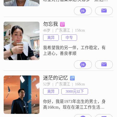
生过着幸福的生活。
勿忘我
46岁  |  广东湛江  |  158cm
离异
中专
我希望我的另一伴，工作稳定，有
上进心，善良孝顺
迷茫的记忆
52岁  |  广东湛江  |  168cm
离异
3000元以下
你好，我是1973年出生的男士，身
高168cm，现在在湛江工作生活
##3002##我的学历是大专，月收入