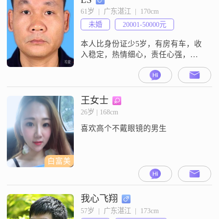
比较开朗，平时也爱笑##3002##我
61岁  |  广东湛江  |  170cm
觉得自己是一个独立自信的人
未婚
20001-50000元
##3002##在与人相处
本人比身份证少5岁，有房有车，收
入稳定，热情细心，责任心强，无
不良嗜好，想找一个未婚或离异无
子女的另一半。
王女士
26岁 | 168cm
喜欢高个不戴眼镜的男生
白富美
我心飞翔
57岁  |  广东湛江  |  173cm