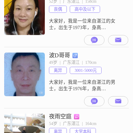
52岁  |  广东湛江  |  158cm
丧偶
高中及以下
大家好，我是一位来自湛江的女
士，出生于1973年，身高
158cm##3002##我的月收入在3001到
5000元之间，目前从事一份稳定的
工作##3002##虽然我的学历是高中
及以下，但我一直保持着学习的热
波D哥哥
情，努力提升自己##3002##性格方
49岁  |  广东湛江  |  170cm
面，我自认为是一个温柔体贴的
离异
3001-5000元
人，对待家人和朋友都非常真诚
##3002##我相信
大家好，我是一位来自湛江的男
士，出生于1976年，身高
170cm##3002##我的月收入在3001到
5000元之间，学历为高中及以下
##3002##我性格耐心包容，注重平
衡工作与生活##3002##平时我喜欢
夜雨空庭
研究天文地理，对历史也有浓厚的
54岁  |  广东湛江  |  164cm
兴趣，书籍和纪录片是我的良伴
离异
大学本科