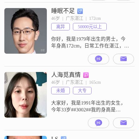
的性格比较稳重可靠，平时做事很
有责任感，大家也都说我成熟稳重
睡眠不足
##3002##我这个人随和，容易相
46岁  |  广东湛江  |  172cm
处，待人真诚可靠##3002##平时生
离异
50000元以上
活里我比较注重健康养生，会留意
这方面
你好，我是1979年出生的男士，今
年身高172cm，日常工作在湛江，周
末在广州家里，月收入2-4万，学历
是大学本科##3002##性格方面比较
可靠，耐心，真诚，情绪稳定，不
善言谈##3002##喜欢平淡##3002##
人海觅真情
养了两只猫，我的另一半必须能够
46岁  |  广东湛江  |  165cm
接受宠物##3002##有规律的运动习
未婚
大专
惯，跑步，游泳，足球##3002#
大家好，我是1991年出生的女生，
今年33岁##3002##我的身高是
165cm##3002##我现在在湛江生活和
工作##3002##我的学历是大专
##3002##我的月收入在5001元到
8000元这个区间##3002##我的性格
LS