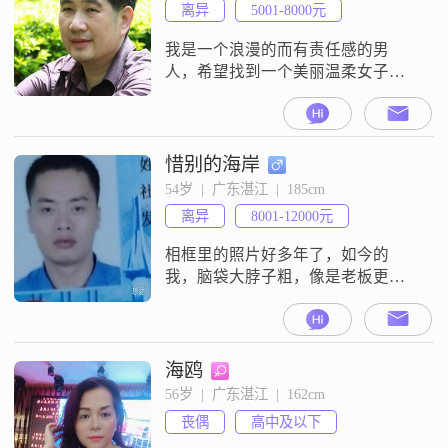
离异
5001-8000元
我是一个浪漫的而有责任感的男
人，希望找到一个美丽温柔女子一
起建设一个幸福安全的家庭
惜别的海岸
54岁  |  广东湛江  |  185cm
离异
8001-12000元
相框里的照片好多年了，如今的
我，脑袋大脖子粗，像是老板更像
伙夫，虽然现实是残酷的，但依然
向往美好。曾经渴望自己是一名军
人。怒吼一声斩倭寇，护佑家国壮
山河。岁月如歌，再回首，笑中带
海鸥
泪。世间的事不可测，难预料，一
56岁  |  广东湛江  |  162cm
笑而过对情感的意愿寄托一首歌中
丧偶
高中及以下
释然，一首“情歌赛过春江水”。两情