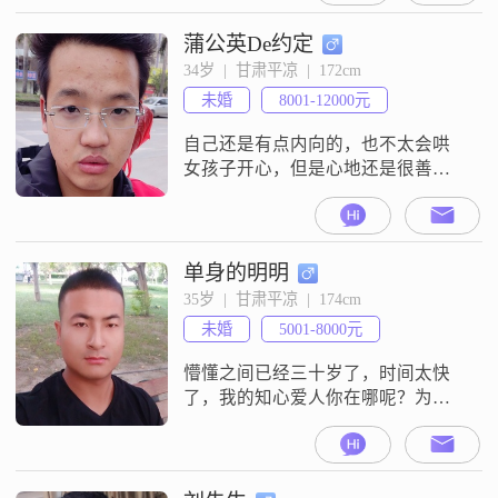
蒲公英De约定
34岁  |  甘肃平凉  |  172cm
未婚
8001-12000元
自己还是有点内向的，也不太会哄
女孩子开心，但是心地还是很善良
的，我希望找一个能温柔贤淑的女
孩子一块走下去，我好好挣钱养你
就OK
单身的明明
35岁  |  甘肃平凉  |  174cm
未婚
5001-8000元
懵懂之间已经三十岁了，时间太快
了，我的知心爱人你在哪呢？为什
么还不出来，我等你好久了，快点
来见我吧！