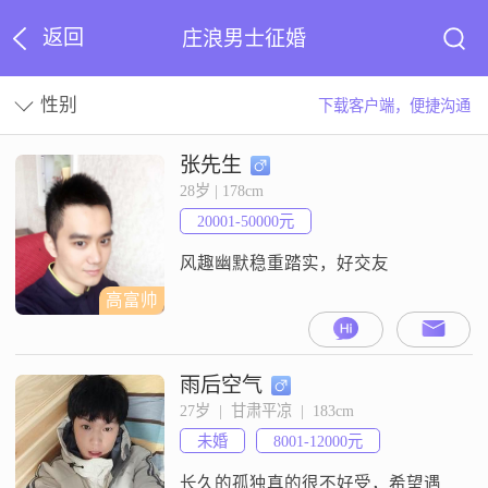
返回
庄浪男士征婚
性别
下载客户端，便捷沟通
张先生
28岁 | 178cm
20001-50000元
风趣幽默稳重踏实，好交友
高富帅
雨后空气
27岁  |  甘肃平凉  |  183cm
未婚
8001-12000元
长久的孤独真的很不好受，希望遇