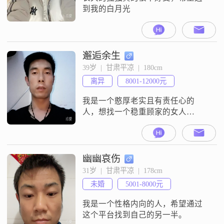
到我的白月光
邂逅余生
39岁  |  甘肃平凉  |  180cm
离异
8001-12000元
我是一个憨厚老实且有责任心的
人，想找一个稳重顾家的女人
##3002##其余方面可以了解
幽幽哀伤
31岁  |  甘肃平凉  |  178cm
未婚
5001-8000元
我是一个性格内向的人，希望通过
这个平台找到自己的另一半。