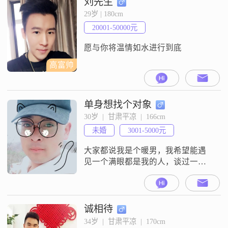
刘先生
29岁 | 180cm
20001-50000元
愿与你将温情如水进行到底
高富帅
单身想找个对象
30岁  |  甘肃平凉  |  166cm
未婚
3001-5000元
大家都说我是个暖男，我希望能遇
见一个满眼都是我的人，谈过一
段，最后因为不接电话，更是一周
多时间没和我联系，后来吵架了，
再后来才知道异地的我们她身边有
个很关心她的人，最后我看她的态
诚相待
度才放弃了一切，我希望能找一个
34岁  |  甘肃平凉  |  170cm