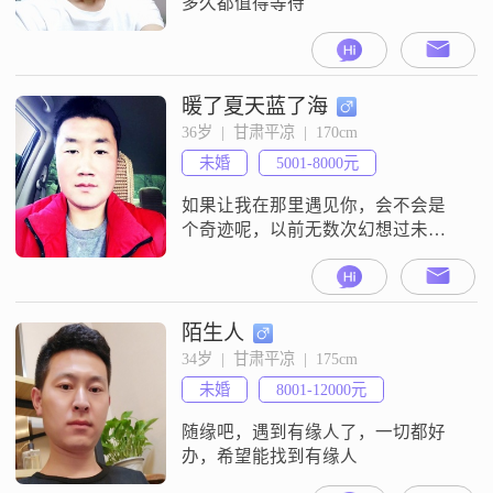
多久都值得等待
暖了夏天蓝了海
36岁  |  甘肃平凉  |  170cm
未婚
5001-8000元
如果让我在那里遇见你，会不会是
个奇迹呢，以前无数次幻想过未来
另一半的样貌，朦胧而亲切，找寻
至今，我才坚信，感情终究是缘
分，茫茫人海两个人的相识相爱，
本身就是一种巧合，你会是我的那
陌生人
个巧合吗?
34岁  |  甘肃平凉  |  175cm
未婚
8001-12000元
随缘吧，遇到有缘人了，一切都好
办，希望能找到有缘人