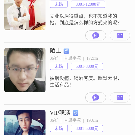
踏踏实实想白头偕老一辈子的人，
未婚
8001-12000元
我羡慕老一辈那种感情，两个人在
一起就是一辈子
立业以后得重点，也不知道我的
她，到底是怎么样的方式来的呢？
陌上
36岁  |  甘肃平凉  |  172cm
未婚
5001-8000元
抽烟没瘾，喝酒有度。幽默无限，
生活有品！
VIP魂淡
36岁  |  甘肃平凉  |  190cm
未婚
3001-5000元