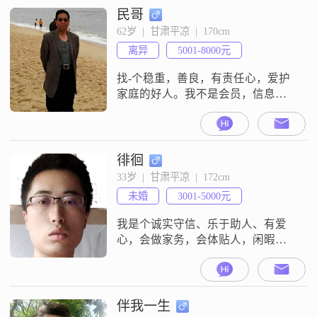
活，非诚勿扰。
民哥
62岁  |  甘肃平凉  |  170cm
离异
5001-8000元
找-个稳重，善良，有责任心，爱护
家庭的好人。我不是会员，信息收
不到，望凉解。
徘徊
33岁  |  甘肃平凉  |  172cm
未婚
3001-5000元
我是个诚实守信、乐于助人、有爱
心，会做家务，会体贴人，闲暇时
间喜欢旅游、听听音乐，健谈的
人。我真诚地希望能通过这个平台
能找到彼此适合的另一半，能与她
携手一生，共度余生，组成一个幸
伴我一生