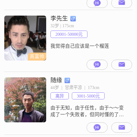
李先生
32岁 | 175cm
20001-50000元
我觉得自己应该是一个榴莲
高富帅
随缘
44岁  |  甘肃平凉  |  173cm
离异
3001-5000元
由于无知，由于任性，由于～～变
成了一个失败者，但同时懂的了珍
惜，收获了成长，更加真诚，坦
率，没有过多的要求，只需相互理
解，彼此信任，能真心真意的生