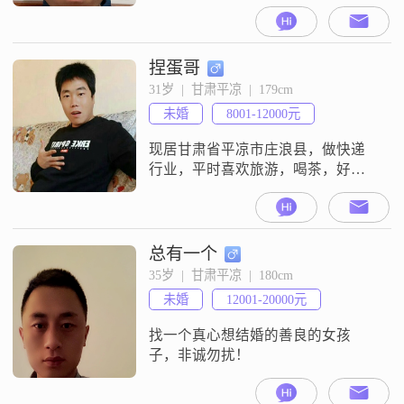
捏蛋哥
31岁  |  甘肃平凉  |  179cm
未婚
8001-12000元
现居甘肃省平凉市庄浪县，做快递
行业，平时喜欢旅游，喝茶，好
吃，平时也喝酒，喜欢狗，抽烟，
想找一个真心过日子的，顾家的，
孝顺的，没工作也可以，
总有一个
35岁  |  甘肃平凉  |  180cm
未婚
12001-20000元
找一个真心想结婚的善良的女孩
子，非诚勿扰！