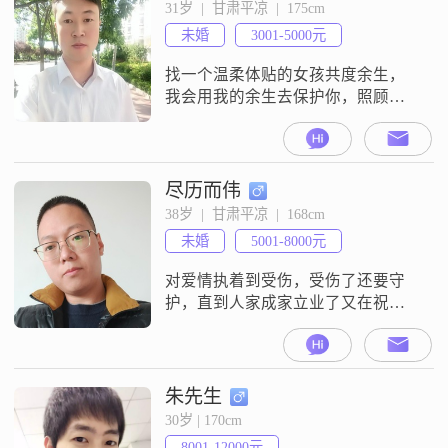
福美满的家庭。
31岁  |  甘肃平凉  |  175cm
未婚
3001-5000元
找一个温柔体贴的女孩共度余生，
我会用我的余生去保护你，照顾
你，陪伴你一辈子，如果有这样一
个人，那我们就结婚吧。
尽历而伟
38岁  |  甘肃平凉  |  168cm
未婚
5001-8000元
对爱情执着到受伤，受伤了还要守
护，直到人家成家立业了又在祝
福。接二连三厌恶了
朱先生
30岁 | 170cm
8001-12000元