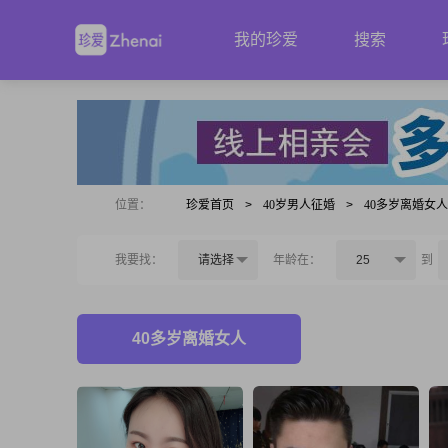
我的珍爱
搜索
位置：
珍爱首页
>
40岁男人征婚
>
40多岁离婚女人
我要找：
请选择
年龄在：
25
到
40多岁离婚女人