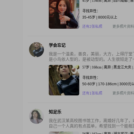
41岁 | 154cm | 离异 | 四川成都 
寻找异性：
35-45岁 | 8000元以上
还有2张私照
更多照片资料
学会忘记
我是一个温柔，善良，美丽，大方，上得厅堂
是小鸟依人型的，是被动型的。人生很短走了一
57岁 | 168cm | 离异 | 黑龙江大庆
寻找异性：
50-60岁 | 170-186cm | 3000
还有1张私照
更多照片资料
知足乐
我在武汉某高校图书馆工作，离婚好几年了，
自己一个人真的有点孤单，希望找到一个能相互