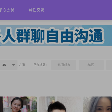
珍心会员
异性交友
45
之间
所在地区：
省/直辖市
市/区