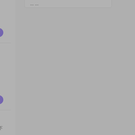
... ...
，
下