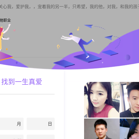
关心我，爱护我，，宠着我的另一半，只希望，我的他，对我，和我的孩
| 其他职业
以上
私聊TA
卷家恋家顾家，了解一切接受了就不可反复无常。离异只是错过，未能给
 找到一生真爱
的信息他们有...
销售
元以上
私聊TA
月
日