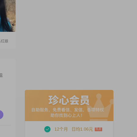
系红娘
温
12个月
日均1.06元