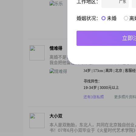
工作地区：
广东
38岁 | 174cm | 未婚 | 北京 | 建筑师
寻找异性：
婚姻状况：
未婚
离
22-27岁 | 160-175cm | 未婚
还有2张私照
更多照片资料
立即
情难得
离婚不是我的错，对于失去的那个家付出了太
我会把他留在我的身边，已经过去不会在想，也
34岁 | 173cm | 离异 | 北京 | 客服
寻找异性：
19-34岁 | 3000元以上
还有3张私照
更多照片资料
大小双
本人是双胞胎，东北人，共同在北京独自创业，
书！07年6月小双毕业于《火星时代艺术学院》20