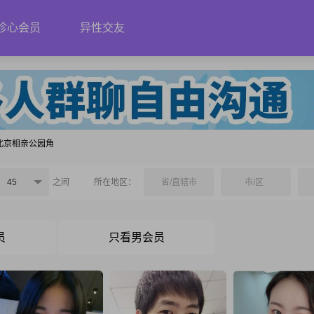
珍心会员
异性交友
北京相亲公园角
45
之间
所在地区：
省/直辖市
市/区
员
只看男会员