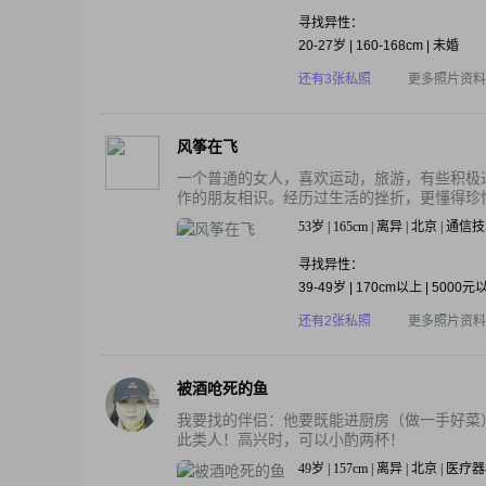
寻找异性：
20-27岁 | 160-168cm | 未婚
还有3张私照
更多照片资料
风筝在飞
一个普通的女人，喜欢运动，旅游，有些积极
作的朋友相识。经历过生活的挫折，更懂得珍惜
53岁 | 165cm | 离异 | 北京 | 通信
寻找异性：
39-49岁 | 170cm以上 | 5000元
还有2张私照
更多照片资料
被酒呛死的鱼
我要找的伴侣：他要既能进厨房（做一手好菜）
此类人！高兴时，可以小酌两杯！
49岁 | 157cm | 离异 | 北京 | 医疗