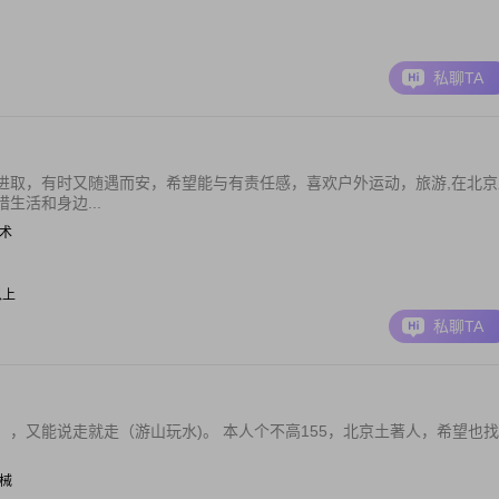
私聊TA
进取，有时又随遇而安，希望能与有责任感，喜欢户外运动，旅游,在北京
生活和身边...
技术
以上
私聊TA
，又能说走就走（游山玩水)。 本人个不高155，北京土著人，希望也找
器械