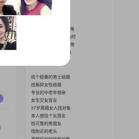
北京通州公园相亲角
北京公园相亲角图片
北京公园老年相亲角
北京菖蒲河公园相亲角
2019北京公园相亲角时
北京公园老年人相亲角
2019北京公园相亲角
，
丧偶老男人找对象
找个稳重的男士结婚
找离异女性结婚
专业的中老年相亲
女生交友宣言
37岁离婚女人找对象
本人想找个女朋友
找可靠的男朋友
证
找附近的老头