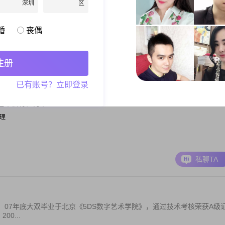
深圳
区
婚
丧偶
私聊TA
注册
已有账号？立即登录
多太多，心里的感受没有人可以体会，我有一个可爱的儿子，还不满1岁
不会有任何牵...
经理
私聊TA
07年底大双毕业于北京《5DS数字艺术学院》，通过技术考核荣获A级
0...