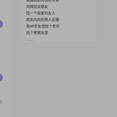
离婚后如何找新对象
同城找女朋友
找一个我爱的女人
老实内向的男人征婚
我48岁女想找个老伴
找个男朋友耍
... ...
在