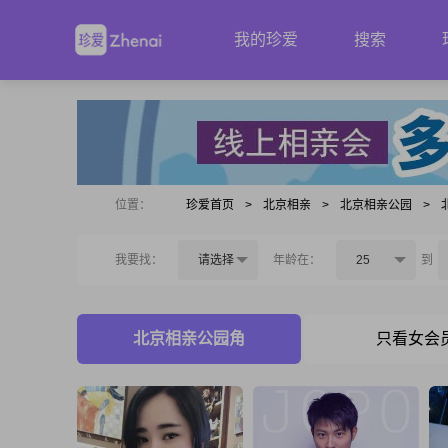
我的珍爱
搜索
位置：
珍爱首页
>
北京相亲
>
北京相亲公园
>
我要找：
请选择
年龄在：
25
到
北京相亲公园角
只看女会