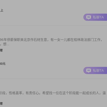
以上
私聊TA
1996年停薪保职来北京作石材生意，有一女一儿都在桂林政法部门工作，
想...
经理
000元
私聊TA
阶段，性格直率，有责任心。希望找一位在这个阶段能一起成长的人，温
管理