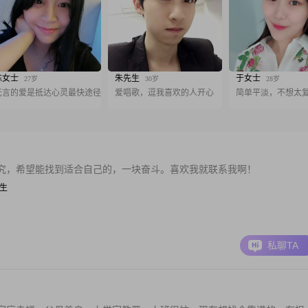
陈女士
朱先生
于女士
27岁
30岁
28岁
无言的爱是抵达心灵最快途径
爱唱歌，逗我喜欢的人开心
简单平淡，不想太
究，希望能找到适合自己的，一块奋斗。喜欢我就联系我啊！
学生
私聊TA