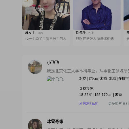
苏女士
刘先生
28岁
29岁
找一个牵了手就不分手的人
只想在茫茫人海与你相遇
小飞飞
我是北京化工大学本科毕业，从事化工领域研
34岁 | 170cm | 未婚 | 北京 | 在校
寻找异性：
18-22岁 | 155-170cm | 未婚
还有2张私照
更多照片资料
冰雪奇缘