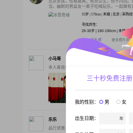
北京女孩，性格直爽，有点认生，但不内向。
当，幽默的男盆友一辈子吃喝玩乐，一起做有意
35岁 | 170cm | 未婚 | 北京 | 采购
寻找异性：
26-30岁 | 180-190cm | 未婚
还有1张私照
更多照片资料
小马哥
本人善良勇敢，性格沉稳，无不良嗜好，现在
37岁 | 173cm | 未婚 | 北京 | 工程师
三十秒免费注册
寻找异性：
18-23岁 | 165-173cm | 未婚
还有1张私照
更多照片资料
我的性别：
男
女
出生日期：
年
乐乐
品行贤惠，相貌周正，在北京工作，孝敬父母