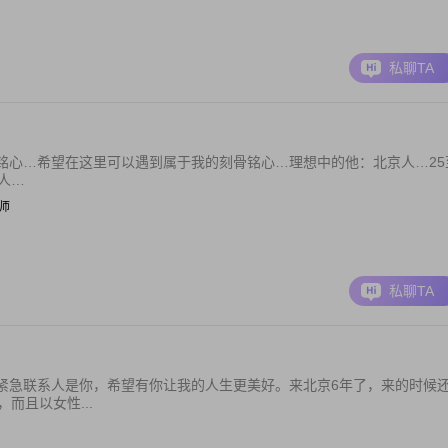
私聊TA
铭心…希望在这里可以遇到属于我的刻骨铭心…理想中的他：北京人…25
人…
程师
私聊TA
紧急联系人是你，希望有你让我的人生更美好。来北京6年了，来的时候
而且以女性...