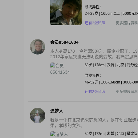
寻找异性：
24-29岁 | 165cm以上 | 5000元
还有2张私照
更多照片资料
会员85841634
本人身高178，今年满58岁 ，属企业职工，
2012年家庭突遭无法明说的变故，我痛定思痛，
68岁 | 178cm | 丧偶 | 北京 | 商务
寻找异性：
46-52岁 | 160-168cm | 3000-3
还有2张私照
更多照片资料
追梦人
我是一个在北京追求梦想的人，是在创业起步
柔，孝顺的女孩。
39岁 | 172cm | 未婚 | 北京 | 餐饮