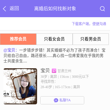
返回
离婚后如何找新对象
下载客户端，便捷沟通
推荐会员
只看女会员
只看男会员
@宝贝：
一步错步步错！其实婚姻不必为了孩子而凑合！宝
贝给自己自由，路还很长......真心找一位疼爱我在乎我的男
士共度余生....
宝贝
甘肃兰州
38岁 | 离异 | 156cm | 3000元以下
寻找异性：
28-40岁 | 165-173cm | 离异
私聊TA