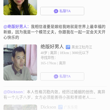
私聊TA
@绝版好男人：
我相信谁要是嫁给我她就是世界上最幸福的
新娘，因为我是一个模范丈夫，你跟我在一起一定会天天开
心快乐的
绝版好男人
黑龙江牡丹江
48岁 | 离异 | 183cm | 3000元以下
寻找异性：
165-170cm | 离异
私聊TA
@Dickson：
本人性格沉稳内敛，经历过婚姻的创伤，离异
有一个儿子八岁，女方必须能善待小孩和孝顺老人......
Dickson
广东东莞