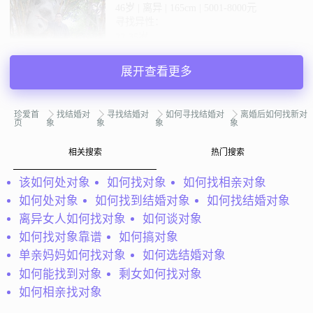
46岁 | 离异 | 165cm | 5001-8000元
寻找异性：
22-35岁
展开查看更多
私聊TA
珍爱首
找结婚对
寻找结婚对
如何寻找结婚对
离婚后如何找新对
@HUANG：
我是一个婚姻不信男人，曾经我对老婆还散不
页
象
象
象
象
错的，但是她背叛了我，我以离婚五年，现想找一位红颜知
己，与我共度此生，
相关搜索
热门搜索
HUANG
安徽宣城
该如何处对象
如何找对象
如何找相亲对象
48岁 | 离异 | 170cm | 3000元以下
如何处对象
如何找到结婚对象
如何找结婚对象
寻找异性：
离异女人如何找对象
如何谈对象
28-34岁 | 150-160cm | 离异
如何找对象靠谱
如何搞对象
单亲妈妈如何找对象
如何选结婚对象
私聊TA
如何能找到对象
剩女如何找对象
如何相亲找对象
@妍妍：
希望将来的那一半，对家庭有责任心，能孝敬父