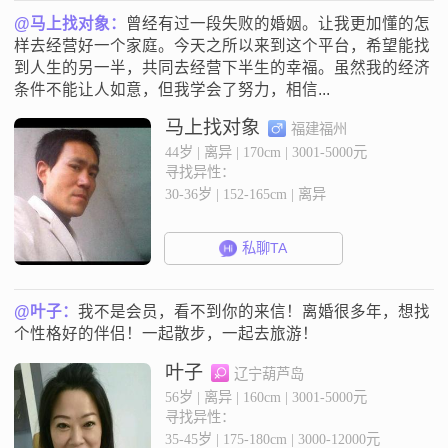
@马上找对象：
曾经有过一段失败的婚姻。让我更加懂的怎
样去经营好一个家庭。今天之所以来到这个平台，希望能找
到人生的另一半，共同去经营下半生的幸福。虽然我的经济
条件不能让人如意，但我学会了努力，相信...
马上找对象
福建福州
44岁 | 离异 | 170cm | 3001-5000元
寻找异性：
30-36岁 | 152-165cm | 离异
私聊TA
@叶子：
我不是会员，看不到你的来信！离婚很多年，想找
个性格好的伴侣！一起散步，一起去旅游！
叶子
辽宁葫芦岛
56岁 | 离异 | 160cm | 3001-5000元
寻找异性：
35-45岁 | 175-180cm | 3000-12000元