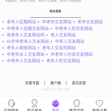
珍爱首页
老年人交友
老年人交友网
老年人交友网站
什么耀眼地位，我之所以
斗胆来到...
相关搜索
老年人征婚网站
中老年交友网站
老年交友网站
中老年人征婚交友网站
中老年人的交友网站
顺其自然。
有老年人交友网站吗
老人交友网站
这是我第一次来到大型的
60岁中老年人交友网站
中年人交友网站
婚介网站，同时希望可以
老年人相亲网站
老年人交友的网站
找到个如意的 能在我们以
中老年女人交友网站
中老年人约会交友网站
后的日子里可以相互照顾
中老年人交友网站
老年人的交友网站
会员79489960
相互体谅 相依的男士！我
今年49岁了,在我25岁的时
我是北京人，但是又在外
候经朋友认识了上...
地工作。我善良有爱心，
善解人意，不拘小节，性
珍爱专题
客户端
意见反馈
格开朗，热爱生活，注重
Copyright © 2005-2026
健康，爱好交友、旅
游……希望能找到一个同
频的男士共度下半生。
红娘服务
附近单身
我的
推荐异性
脱单必看