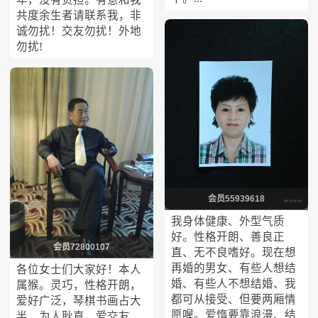
共度余生者请联系我，非
诚勿扰！交友勿扰！外地
勿扰!
会员55939618
我身体健康、外型气质
好。性格开朗、善良正
会员72800107
直、无不良嗜好。现在想
再婚的男女、有些人想结
各位女士们大家好！本人
婚、有些人不想结婚、我
属猴。灵巧，性格开朗，
都可从接受、但要两厢情
爱好广泛，琴棋书画占大
愿喔。爱惰要靠浪漫、结
半，为人耿直，爱交友，