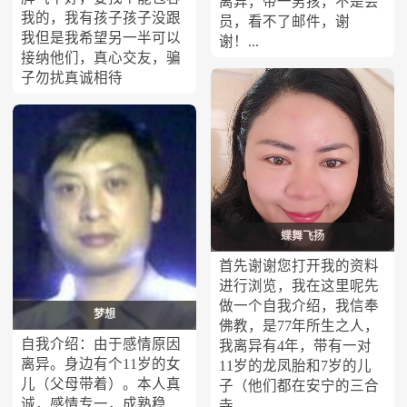
离异，带一男孩，不是会
我的，我有孩子孩子没跟
员，看不了邮件，谢
我但是我希望另一半可以
谢！...
接纳他们，真心交友，骗
子勿扰真诚相待
蝶舞飞扬
首先谢谢您打开我的资料
进行浏览，我在这里呢先
做一个自我介绍，我信奉
梦想
佛教，是77年所生之人，
自我介绍：由于感情原因
我离异有4年，带有一对
离异。身边有个11岁的女
11岁的龙凤胎和7岁的儿
儿（父母带着）。本人真
子（他们都在安宁的三合
诚，感情专一，成熟稳
寺...