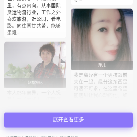
重，有点内向。从事国际
货运物流行业，工作之外
喜欢旅游，逛公园，看电
影。向往同甘共苦，能够
患难...
萍儿
我是离异有一个男孩跟前
夫在一起，缘分这东西是
韶华将尽
可遇不可求，在这里希望
本人05年离异，一个人抚
能遇见让我心动的他，如
养儿女长大成人，闲暇倍
果闲聊的请勿打扰...
感孤单寂寞，如今生意顺
利，收入还可以，想找一
展开查看更多
位知疼知热的爱人，相互
疼爱，相互照顾，携手幸
福余生。