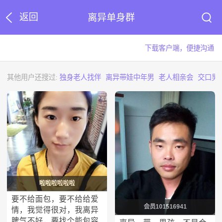
返回
离异单身群
下载客户端，便捷沟通
其他用户还搜过:
独身老人找伴
离异带娃中年男
老人相亲会
交口男
啦啦啦啦啦啦
要不给面包，要不给给爱
会员101516941
情，我觉得很对，我离异
脾气不好，要找个能包容