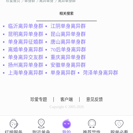
珍爱首页
单身群
离异单身
离异单身群
相关搜索
临沂离异单身群
江阴单身离异群
Rachel嘟嘟
昆明离异单身群
昆山离异单身群
年少轻狂不懂婚姻又因三
单身离异征婚群
唐山离异单身群
观不合性格差异而离异，
离婚单身离异群
70后单身离异群
带一女儿。虽对爱情一度
单身离异交友群
重庆离异单身群
怀疑，仍期待怦然心动的
红酒
扬州离异单身群
安徽单身离异群
感觉！喜欢旅行，看书，
我是一个离异了独自在外
音乐！生活不易希望有人
上海单身离异群
单身离异群
菏泽单身离异群
漂泊的女子，想找一个可
可以共度余生！会是你
以停泊的港湾.......
吗？...
珍爱专题
客户端
意见反馈
Copyright © 2005-2026
会员49794724
我性格直爽，离异，带一
红娘服务
附近单身
我的
推荐异性
脱单必看